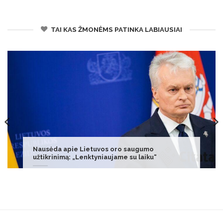
TAI KAS ŽMONĖMS PATINKA LABIAUSIAI
Iš NATO pareigūno – žinutė Putinui: perspėjo
dėl planų prieš Lietuvą, Latviją ir Estiją