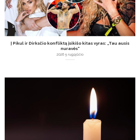
Į Pikul ir Dirksčio konfliktą įsikišo kitas vyras: „Tau ausis
nuravės“
2026 5 rugpjūčio