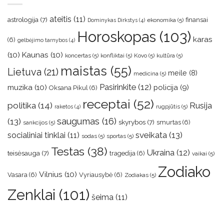
ateitis
(11)
astrologija
(7)
finansai
ekonomika
(5)
Dominykas Dirkstys
(4)
Horoskopas
(103)
karas
(6)
gelbėjimo tarnybos
(4)
(10)
Kaunas
(10)
koncertas
(5)
konfliktai
(5)
Kovo
(5)
kultūra
(5)
maistas
(55)
Lietuva
(21)
meile
(8)
medicina
(5)
muzika
(10)
Pasirinkite
(12)
policija
(9)
Oksana Pikul
(6)
receptai
(52)
politika
(14)
Rusija
rugpjūtis
(5)
raketos
(4)
saugumas
(16)
(13)
skyrybos
(7)
smurtas
(6)
sankcijos
(5)
sveikata
(13)
socialiniai tinklai
(11)
sodas
(5)
sportas
(5)
Testas
(38)
Ukraina
(12)
teisėsauga
(7)
tragedija
(6)
vaikai
(5)
Zodiako
Vilnius
(10)
Vasara
(6)
Vyriausybė
(6)
Zodiakas
(5)
Zenklai
(101)
šeima
(11)