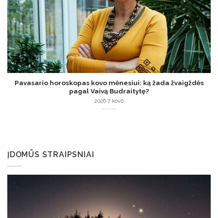
Pavasario horoskopas kovo mėnesiui: ką žada žvaigždės
pagal Vaivą Budraitytę?
2026 7 kovo
ĮDOMŪS STRAIPSNIAI