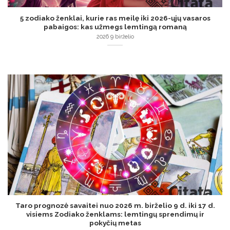
5 zodiako ženklai, kurie ras meilę iki 2026-ųjų vasaros
pabaigos: kas užmegs lemtingą romaną
2026 9 birželio
Taro prognozė savaitei nuo 2026 m. birželio 9 d. iki 17 d.
visiems Zodiako ženklams: lemtingų sprendimų ir
pokyčių metas