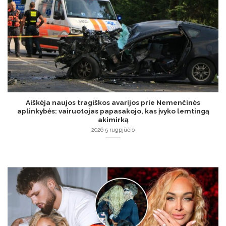
Aiškėja naujos tragiškos avarijos prie Nemenčinės
aplinkybės: vairuotojas papasakojo, kas įvyko lemtingą
akimirką
2026 5 rugpjūčio