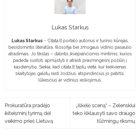
Lukas Starkus
Lukas Starkus
– Citata.lt portalo autorius ir turinio kūrėjas,
besidomintis literatūra, filosofija bei žmogaus vidinio pasaulio
atradimais. Jo tikslas – dalintis įkvepiančiomis mintimis, kurios
padeda sustoti, apmąstyti ir atrasti prasmingesnį požiūrį į
kasdienybę. Siekia, kad citata.lt taptų vieta, kur kiekvienas
skaitytojas galėtų rasti žodžius, atspindinčius jo patirtis,
lūkesčius ar vidinius ieškojimus.
Prokuratūra pradėjo
„Iškėlė sceną“ – Zelenskiui
ikiteisminį tyrimą dėl
teko išklausyti savo draugo
veikimo prieš Lietuvą
tūžmingų riksmų