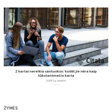
Z kartai nereikia santuokos: kodėl jie nėra kaip
tūkstantmečio karta
2026 24 vasario
ŽYMĖS