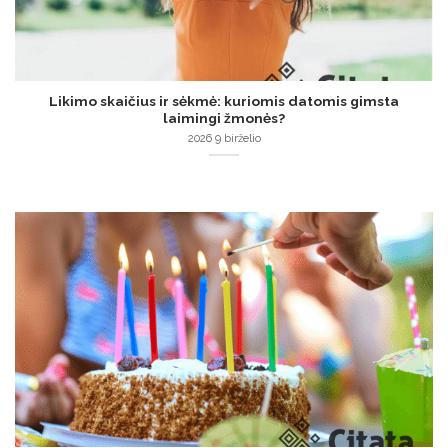
Likimo skaičius ir sėkmė: kuriomis datomis gimsta
laimingi žmonės?
2026 9 birželio