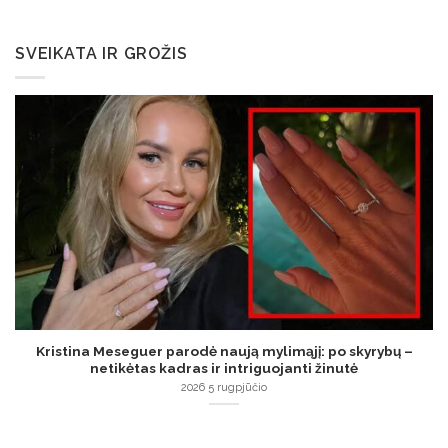
SVEIKATA IR GROŽIS
Kristina Meseguer parodė naują mylimąjį: po skyrybų –
netikėtas kadras ir intriguojanti žinutė
2026 5 rugpjūčio