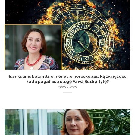
Išankstinis balandžio mėnesio horoskopas: ką žvaigždės
žada pagal astrologę Vaivą Budraitytę?
2026 7 kovo