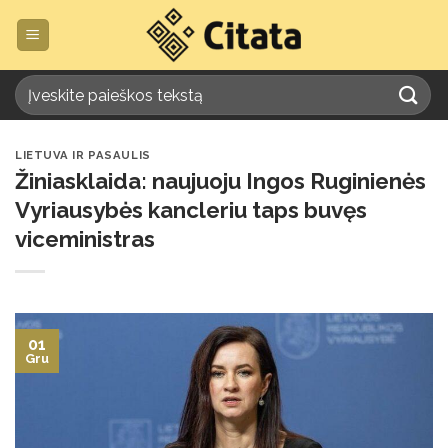
Skip
to
content
LIETUVA IR PASAULIS
Žiniasklaida: naujuoju Ingos Ruginienės
Vyriausybės kancleriu taps buvęs
viceministras
01
Gru