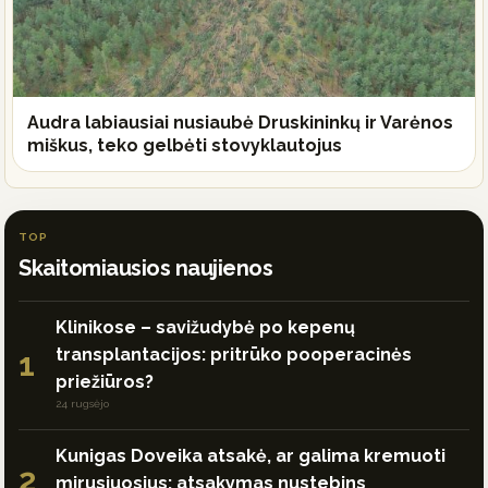
Audra labiausiai nusiaubė Druskininkų ir Varėnos
miškus, teko gelbėti stovyklautojus
TOP
Skaitomiausios naujienos
Klinikose – savižudybė po kepenų
transplantacijos: pritrūko pooperacinės
1
priežiūros?
24 rugsėjo
Kunigas Doveika atsakė, ar galima kremuoti
2
mirusiuosius: atsakymas nustebins