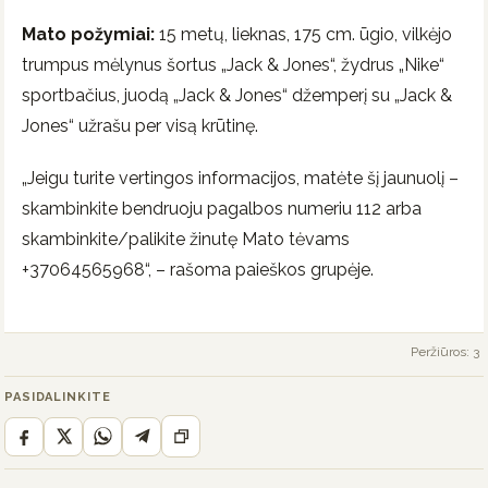
Mato požymiai:
15 metų, lieknas, 175 cm. ūgio, vilkėjo
trumpus mėlynus šortus „Jack & Jones“, žydrus „Nike“
sportbačius, juodą „Jack & Jones“ džemperį su „Jack &
Jones“ užrašu per visą krūtinę.
„Jeigu turite vertingos informacijos, matėte šį jaunuolį –
skambinkite bendruoju pagalbos numeriu 112 arba
skambinkite/palikite žinutę Mato tėvams
+37064565968“, – rašoma paieškos grupėje.
Peržiūros: 3
PASIDALINKITE