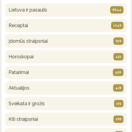
Lietuva ir pasaulis
8644
Receptai
1048
Įdomūs straipsniai
878
Horoskopai
457
Patarimai
456
Aktualijos
428
Sveikata ir grožis
275
Kiti straipsniai
188