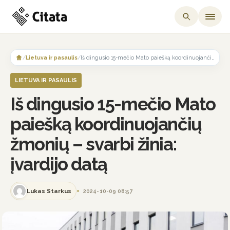
Skip
to
/
Lietuva ir pasaulis
/
Iš dingusio 15-mečio Mato paiešką koordinuojančių žmonių – svarbi žinia: įvardijo datą
content
LIETUVA IR PASAULIS
Iš dingusio 15-mečio Mato
paiešką koordinuojančių
žmonių – svarbi žinia:
įvardijo datą
Lukas Starkus
2024-10-09 08:57