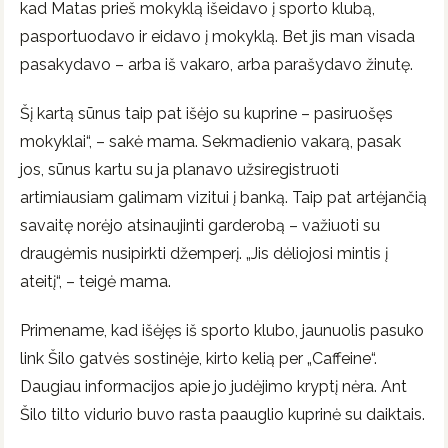
kad Matas prieš mokyklą išeidavo į sporto klubą,
pasportuodavo ir eidavo į mokyklą. Bet jis man visada
pasakydavo – arba iš vakaro, arba parašydavo žinutę.
Šį kartą sūnus taip pat išėjo su kuprine – pasiruošęs
mokyklai“, – sakė mama. Sekmadienio vakarą, pasak
jos, sūnus kartu su ja planavo užsiregistruoti
artimiausiam galimam vizitui į banką. Taip pat artėjančią
savaitę norėjo atsinaujinti garderobą – važiuoti su
draugėmis nusipirkti džemperį. „Jis dėliojosi mintis į
ateitį“, – teigė mama.
Primename, kad išėjęs iš sporto klubo, jaunuolis pasuko
link Šilo gatvės sostinėje, kirto kelią per „Caffeine“.
Daugiau informacijos apie jo judėjimo kryptį nėra. Ant
Šilo tilto vidurio buvo rasta paauglio kuprinė su daiktais.