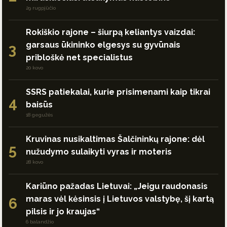
29 rugpjūčio
Rokiškio rajone – šiurpą keliantys vaizdai:
garsaus ūkininko elgesys su gyvūnais
3
pribloškė net specialistus
20 kovo
SSRS patiekalai, kurie prisimenami kaip tikrai
4
baisūs
18 gegužės
Kruvinas nusikaltimas Šalčininkų rajone: dėl
5
nužudymo sulaikyti vyras ir moteris
28 kovo
Kariūno pažadas Lietuvai: „Jeigu raudonasis
maras vėl kėsinsis į Lietuvos valstybę, šį kartą
6
pilsis ir jo kraujas“
6 balandžio