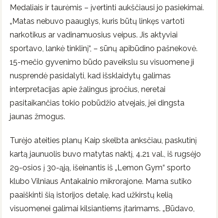
Medaliais ir taurėmis – įvertinti aukščiausi jo pasiekimai.
„Matas nebuvo paauglys, kuris būtų linkęs vartoti
narkotikus ar vadinamuosius veipus. Jis aktyviai
sportavo, lankė tinklinį“, – sūnų apibūdino pašnekovė.
15-mečio gyvenimo būdo paveikslu su visuomene ji
nusprendė pasidalyti, kad išsklaidytų galimas
interpretacijas apie žalingus įpročius, neretai
pasitaikančias tokio pobūdžio atvejais, jei dingsta
jaunas žmogus.
Turėjo ateities planų Kaip skelbta anksčiau, paskutinį
kartą jaunuolis buvo matytas naktį, 4.21 val., iš rugsėjo
29-osios į 30-ąją, išeinantis iš „Lemon Gym“ sporto
klubo Vilniaus Antakalnio mikrorajone. Mama sutiko
paaiškinti šią istorijos detalę, kad užkirstų kelią
visuomenei galimai kilsiantiems įtarimams. „Būdavo,