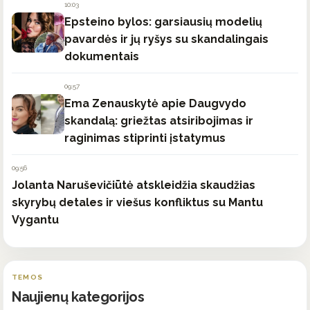
10:03
Epsteino bylos: garsiausių modelių
pavardės ir jų ryšys su skandalingais
dokumentais
09:57
Ema Zenauskytė apie Daugvydo
skandalą: griežtas atsiribojimas ir
raginimas stiprinti įstatymus
09:56
Jolanta Naruševičiūtė atskleidžia skaudžias
skyrybų detales ir viešus konfliktus su Mantu
Vygantu
TEMOS
Naujienų kategorijos