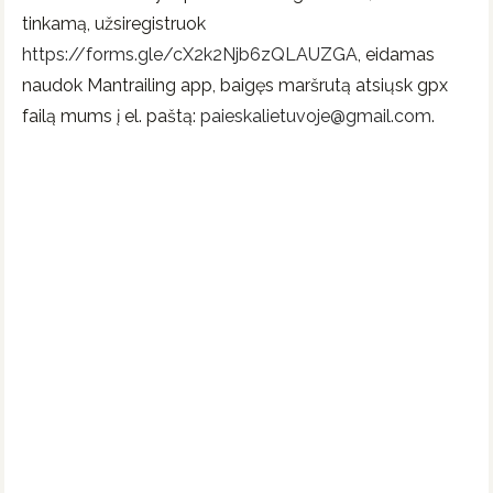
tinkamą, užsiregistruok
https://forms.gle/cX2k2Njb6zQLAUZGA
, eidamas
naudok Mantrailing app, baigęs maršrutą atsiųsk gpx
failą mums į el. paštą:
paieskalietuvoje@gmail.com
.