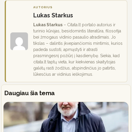
AUTORIUS
Lukas Starkus
Lukas Starkus
– Citata.lt portalo autorius ir
turinio kūrėjas, besidomintis literatūra, filosofija
bei žmogaus vidinio pasaulio atradimais. Jo
tikslas – dalintis įkvepiančiomis mintimis, kurios
padeda sustoti, apmąstyti ir atrasti
prasmingesnį požiūrį į kasdienybę. Siekia, kad
citata.lt taptų vieta, kur kiekvienas skaitytojas
galėtų rasti žodžius, atspindinčius jo patirtis,
lūkesčius ar vidinius ieškojimus.
Daugiau šia tema