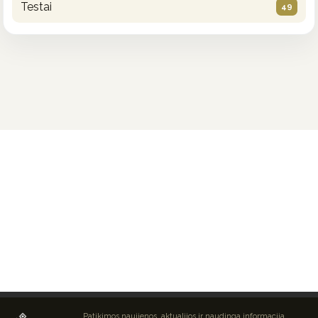
Testai
49
Patikimos naujienos, aktualijos ir naudinga informacija