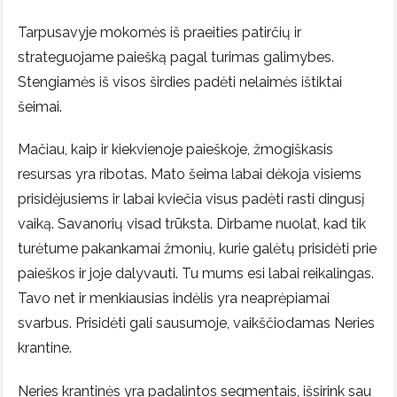
Tarpusavyje mokomės iš praeities patirčių ir
strateguojame paiešką pagal turimas galimybes.
Stengiamės iš visos širdies padėti nelaimės ištiktai
šeimai.
Mačiau, kaip ir kiekvienoje paieškoje, žmogiškasis
resursas yra ribotas. Mato šeima labai dėkoja visiems
prisidėjusiems ir labai kviečia visus padėti rasti dingusį
vaiką. Savanorių visad trūksta. Dirbame nuolat, kad tik
turėtume pakankamai žmonių, kurie galėtų prisidėti prie
paieškos ir joje dalyvauti. Tu mums esi labai reikalingas.
Tavo net ir menkiausias indėlis yra neaprėpiamai
svarbus. Prisidėti gali sausumoje, vaikščiodamas Neries
krantine.
Neries krantinės yra padalintos segmentais, išsirink sau