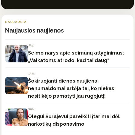
NAUJAUSIA
Naujausios naujienos
18:30
Seimo narys apie seimūnų atlyginimus:
„Valkatoms atrodo, kad tai daug“
17:24
Šokiruojanti dienos naujiena:
nenumaldomai artėja tai, ko niekas
nesitikėjo pamatyti jau rugpjūtį!
10:04
Olegui Šurajevui pareikšti įtarimai dėl
narkotikų disponavimo