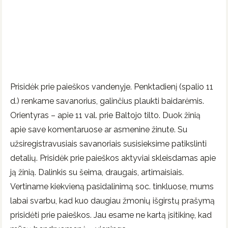
Prisidėk prie paieškos vandenyje. Penktadienį (spalio 11
d.) renkame savanorius, galinčius plaukti baidarėmis.
Orientyras – apie 11 val. prie Baltojo tilto. Duok žinią
apie save komentaruose ar asmenine žinute. Su
užsiregistravusiais savanoriais susisieksime patikslinti
detalių. Prisidėk prie paieškos aktyviai skleisdamas apie
ją žinią. Dalinkis su šeima, draugais, artimaisiais.
Vertiname kiekvieną pasidalinimą soc. tinkluose, mums
labai svarbu, kad kuo daugiau žmonių išgirstų prašymą
prisidėti prie paieškos. Jau esame ne kartą įsitikinę, kad