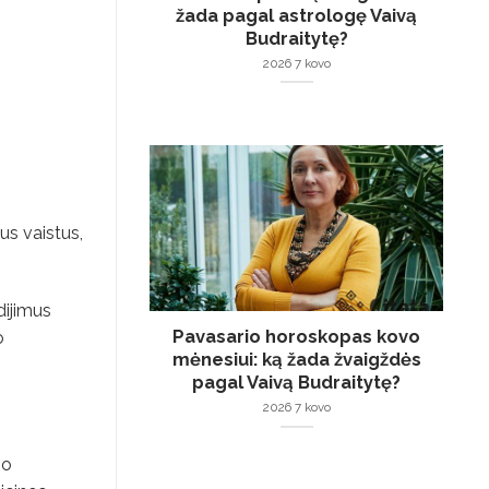
žada pagal astrologę Vaivą
Budraitytę?
2026 7 kovo
us vaistus,
dijimus
Pavasario horoskopas kovo
o
mėnesiui: ką žada žvaigždės
pagal Vaivą Budraitytę?
2026 7 kovo
io