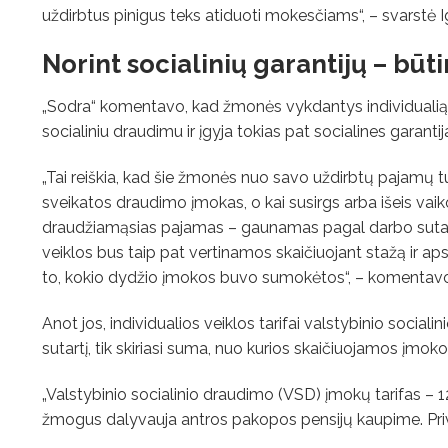
uždirbtus pinigus teks atiduoti mokesčiams“, – svarstė I
Norint socialinių garantijų – bū
„Sodra“ komentavo, kad žmonės vykdantys individualią ve
socialiniu draudimu ir įgyja tokias pat socialines garantij
„Tai reiškia, kad šie žmonės nuo savo uždirbtų pajamų t
sveikatos draudimo įmokas, o kai susirgs arba išeis vai
draudžiamąsias pajamas – gaunamas pagal darbo sutart
veiklos bus taip pat vertinamos skaičiuojant stažą ir ap
to, kokio dydžio įmokos buvo sumokėtos“, – komentavo
Anot jos, individualios veiklos tarifai valstybinio socia
sutartį, tik skiriasi suma, nuo kurios skaičiuojamos įmoko
„Valstybinio socialinio draudimo (VSD) įmokų tarifas – 12,
žmogus dalyvauja antros pakopos pensijų kaupime. Pri