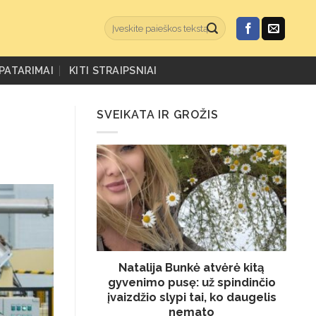
PATARIMAI
KITI STRAIPSNIAI
SVEIKATA IR GROŽIS
Natalija Bunkė atvėrė kitą
gyvenimo pusę: už spindinčio
įvaizdžio slypi tai, ko daugelis
nemato