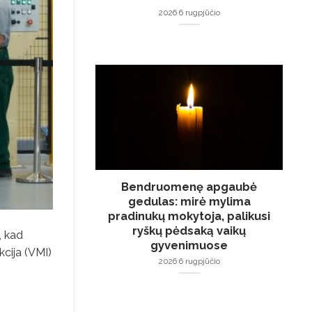
2026 6 rugpjūčio
Bendruomenę apgaubė
gedulas: mirė mylima
pradinukų mokytoja, palikusi
ryškų pėdsaką vaikų
, kad
gyvenimuose
kcija (VMI)
2026 6 rugpjūčio