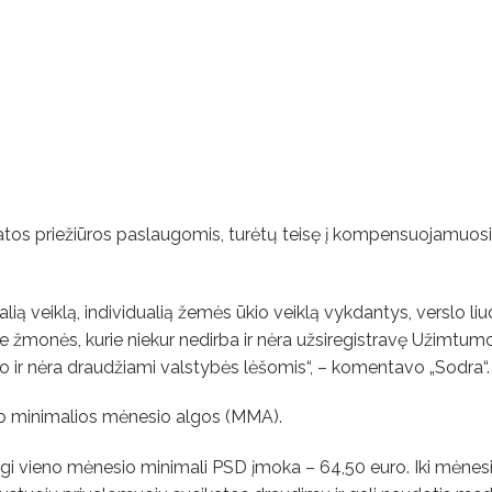
atos priežiūros paslaugomis, turėtų teisę į kompensuojamuosi
ią veiklą, individualią žemės ūkio veiklą vykdantys, verslo liu
 tie žmonės, kurie niekur nedirba ir nėra užsiregistravę Užimtum
 ir nėra draudžiami valstybės lėšomis“, – komentavo „Sodra“.
uo minimalios mėnesio algos (MMA).
igi vieno mėnesio minimali PSD įmoka – 64,50 euro. Iki mėnes