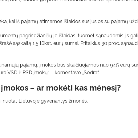
ka, kai iš pajamų atimamos išlaidos susijusios su pajamų užd
umentų pagrindžiančių jo išlaidas, tuomet sąnaudomis jis gali 
rašė sąskaitą 1,5 tūkst. eurų sumai. Pritaikius 30 proc. sąnaud
tinamųjų pajamų, įmokos bus skaičiuojamos nuo 945 eurų s
uro VSD ir PSD įmokų“, – komentavo „Sodra“.
įmokos – ar mokėti kas mėnesį?
si nuolat Lietuvoje gyvenantys žmonės.