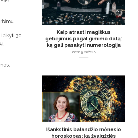
irbimu.
Kaip atrasti magiškus
laikyti 30
gebėjimus pagal gimimo datą:
ų,
ką gali pasakyti numerologija
2026 9 birželio
umos.
Išankstinis balandžio mėnesio
horoskopas: ką žvaigždės