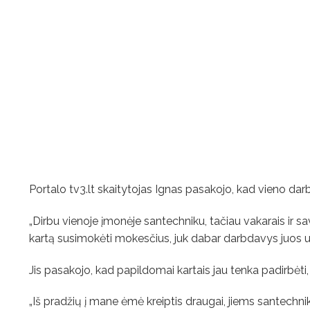
Portalo tv3.lt skaitytojas Ignas pasakojo, kad vieno dar
„Dirbu vienoje įmonėje santechniku, tačiau vakarais ir sav
kartą susimokėti mokesčius, juk dabar darbdavys juos 
Jis pasakojo, kad papildomai kartais jau tenka padirbėti, 
„Iš pradžių į mane ėmė kreiptis draugai, jiems santechn