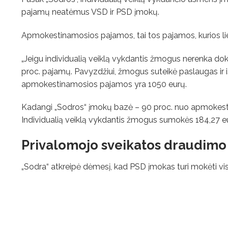
pajamų neatėmus VSD ir PSD įmokų.
Apmokestinamosios pajamos, tai tos pajamos, kurios lie
„Jeigu individualią veiklą vykdantis žmogus nerenka dok
proc. pajamų. Pavyzdžiui, žmogus suteikė paslaugas ir iš
apmokestinamosios pajamos yra 1050 eurų.
Kadangi „Sodros“ įmokų bazė – 90 proc. nuo apmokes
Individualią veiklą vykdantis žmogus sumokės 184,27 e
Privalomojo sveikatos draudimo 
„Sodra“ atkreipė dėmesį, kad PSD įmokas turi mokėti vi