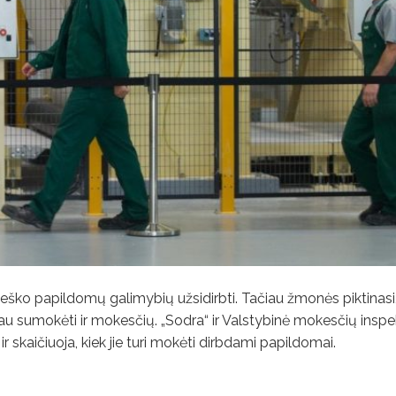
 ieško papildomų galimybių užsidirbti. Tačiau žmonės piktinasi
giau sumokėti ir mokesčių. „Sodra“ ir Valstybinė mokesčių inspe
 skaičiuoja, kiek jie turi mokėti dirbdami papildomai.