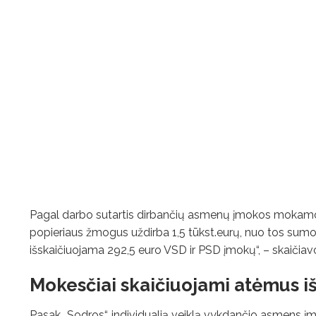
Pagal darbo sutartis dirbančių asmenų įmokos mokamos 
popieriaus žmogus uždirba 1,5 tūkst.eurų, nuo tos sumo
išskaičiuojama 292,5 euro VSD ir PSD įmokų“, – skaičiavo
Mokesčiai skaičiuojami atėmus i
Pasak „Sodros“, individualią veiklą vykdančio asmens 