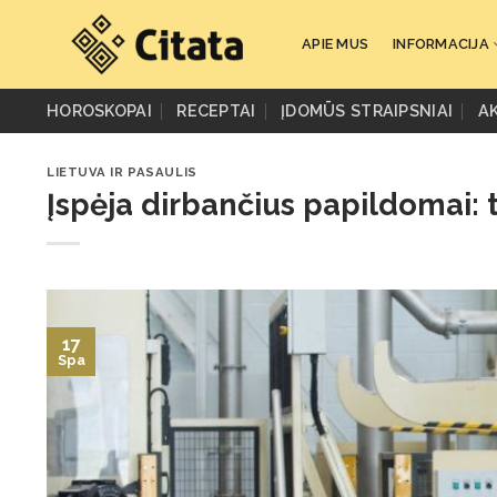
Skip
to
APIE MUS
INFORMACIJA
content
HOROSKOPAI
RECEPTAI
ĮDOMŪS STRAIPSNIAI
A
LIETUVA IR PASAULIS
Įspėja dirbančius papildomai:
17
Spa