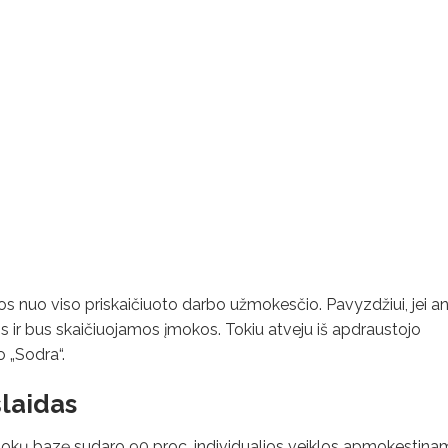
nuo viso priskaičiuoto darbo užmokesčio. Pavyzdžiui, jei an
s ir bus skaičiuojamos įmokos. Tokiu atveju iš apdraustojo
 „Sodra“.
šlaidas
įmokų bazę sudaro 90 proc. individualios veiklos apmokestina