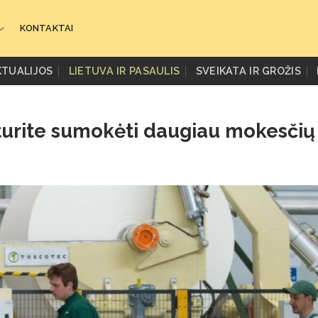
KONTAKTAI
KTUALIJOS
LIETUVA IR PASAULIS
SVEIKATA IR GROŽIS
 turite sumokėti daugiau mokesčių