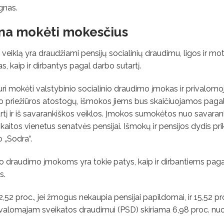
gnas.
tina mokėti mokesčius
iklą yra draudžiami pensijų socialinių draudimu, ligos ir mo
as, kaip ir dirbantys pagal darbo sutartį.
uri mokėti valstybinio socialinio draudimo įmokas ir privalomo
ko priežiūros atostogų, išmokos jiems bus skaičiuojamos pagal
į ir iš savarankiškos veiklos. Įmokos sumokėtos nuo savaran
skaitos vienetus senatvės pensijai. Išmokų ir pensijos dydis pr
 „Sodra“.
linio draudimo įmokoms yra tokie patys, kaip ir dirbantiems pag
s.
52 proc., jei žmogus nekaupia pensijai papildomai, ir 15,52 proc
valomajam sveikatos draudimui (PSD) skiriama 6,98 proc. nu