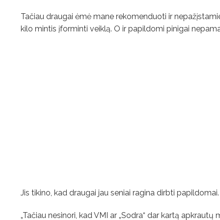
Tačiau draugai ėmė mane rekomenduoti ir nepažįstamiems
kilo mintis įforminti veiklą. O ir papildomi pinigai nepam
Jis tikino, kad draugai jau seniai ragina dirbti papildomai.
„Tačiau nesinori, kad VMI ar „Sodra“ dar kartą apkrautų m