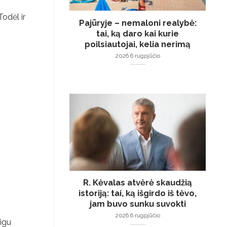
odėl ir
Pajūryje – nemaloni realybė:
tai, ką daro kai kurie
poilsiautojai, kelia nerimą
2026 6 rugpjūčio
R. Kėvalas atvėrė skaudžią
istoriją: tai, ką išgirdo iš tėvo,
jam buvo sunku suvokti
2026 6 rugpjūčio
eigu