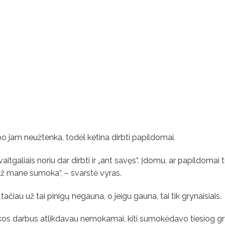
bo jam neužtenka, todėl ketina dirbti papildomai.
aitgaliais noriu dar dirbti ir „ant savęs“. Įdomu, ar papildomai 
už mane sumoka“, – svarstė vyras.
tačiau už tai pinigų negauna, o jeigu gauna, tai tik grynaisiais.
ikos darbus atlikdavau nemokamai, kiti sumokėdavo tiesiog gry