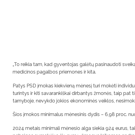
„To reikia tam, kad gyventojas galėtų pasinaudoti sveik
medicinos pagalbos priemones ir kita.
Patys PSD įmokas kiekvieną mėnesį turi mokėti individual
turintys ir kiti savarankiškai dirbantys žmonės, taip pat
tarnyboje, nevykdo jokios ekonominės veiklos, nesimoko
Šios įmokos minimalus mėnesinis dydis – 6,98 proc. n
2024 metais minimali mėnesio alga siekia 924 eurus, ta