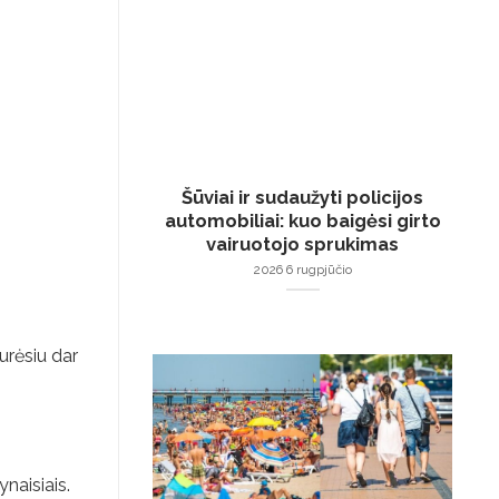
Šūviai ir sudaužyti policijos
automobiliai: kuo baigėsi girto
vairuotojo sprukimas
2026 6 rugpjūčio
turėsiu dar
naisiais.