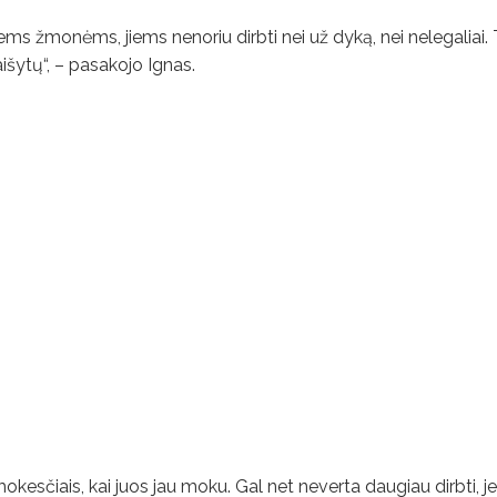
 žmonėms, jiems nenoriu dirbti nei už dyką, nei nelegaliai. T
aišytų“, – pasakojo Ignas.
okesčiais, kai juos jau moku. Gal net neverta daugiau dirbti, j