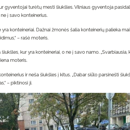
 kur gyventojai turėtų mesti šiukšles. Vilniaus gyventoja pasidal
ne į savo konteinerius.
e yra konteineriai. Dažnai žmonės šalia konteinerių palieka mai
idimus,“ – rašė moteris.
iukšles, kur yra konteineriai, o ne į savo namo. „Svarbiausia,
viena moteris.
teinerius ir neša šiukšles į kitus. „Dabar siūlo parsinešti šiuk
“ – piktinosi ji.