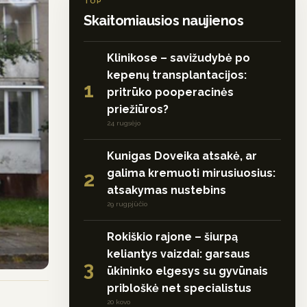
TOP
Skaitomiausios naujienos
Klinikose – savižudybė po
kepenų transplantacijos:
1
pritrūko pooperacinės
priežiūros?
24 rugsėjo
Kunigas Doveika atsakė, ar
galima kremuoti mirusiuosius:
2
atsakymas nustebins
29 rugpjūčio
Rokiškio rajone – šiurpą
keliantys vaizdai: garsaus
3
ūkininko elgesys su gyvūnais
pribloškė net specialistus
20 kovo