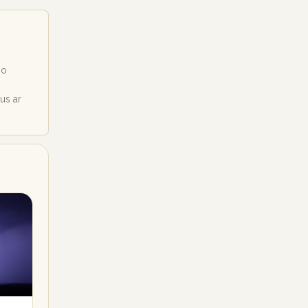
io
ius ar