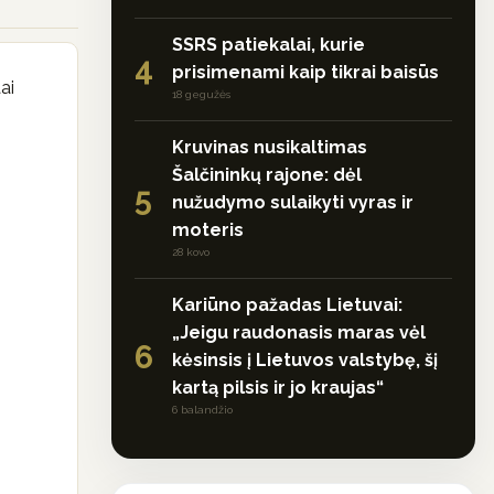
SSRS patiekalai, kurie
4
prisimenami kaip tikrai baisūs
ai
18 gegužės
Kruvinas nusikaltimas
Šalčininkų rajone: dėl
5
nužudymo sulaikyti vyras ir
moteris
28 kovo
Kariūno pažadas Lietuvai:
„Jeigu raudonasis maras vėl
6
kėsinsis į Lietuvos valstybę, šį
kartą pilsis ir jo kraujas“
6 balandžio