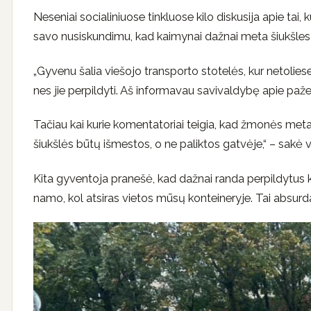
Neseniai socialiniuose tinkluose kilo diskusija apie tai,
savo nusiskundimu, kad kaimynai dažnai meta šiukšles 
„Gyvenu šalia viešojo transporto stotelės, kur netolies
nes jie perpildyti. Aš informavau savivaldybę apie paže
Tačiau kai kurie komentatoriai teigia, kad žmonės meta š
šiukšlės būtų išmestos, o ne paliktos gatvėje,“ – sakė 
Kita gyventoja pranešė, kad dažnai randa perpildytus kon
namo, kol atsiras vietos mūsų konteineryje. Tai absurdas,