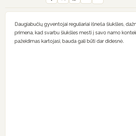
Daugiabučių gyventojai reguliariai išneša šiukšles, dažni
primena, kad svarbu šiukšles mesti į savo namo konteine
pažeidimas kartojasi, bauda gali būti dar didesnė.