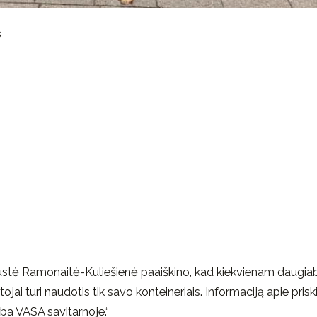
s
 Justė Ramonaitė-Kuliešienė paaiškino, kad kiekvienam daugiab
ojai turi naudotis tik savo konteineriais. Informaciją apie prisk
rba VASA savitarnoje.“