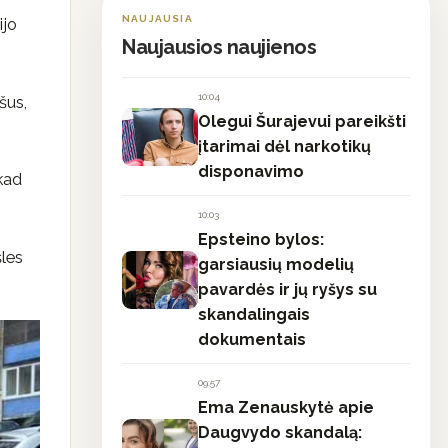
NAUJAUSIA
ijo
Naujausios naujienos
10:04
šus,
Olegui Šurajevui pareikšti
įtarimai dėl narkotikų
disponavimo
 kad
10:03
Epsteino bylos:
šles
garsiausių modelių
pavardės ir jų ryšys su
skandalingais
dokumentais
09:57
Ema Zenauskytė apie
Daugvydo skandalą: