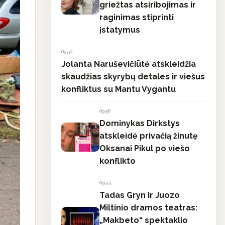
griežtas atsiribojimas ir
raginimas stiprinti
įstatymus
09:56
Jolanta Naruševičiūtė atskleidžia
skaudžias skyrybų detales ir viešus
konfliktus su Mantu Vygantu
09:56
Dominykas Dirkstys
atskleidė privačią žinutę
Oksanai Pikul po viešo
konflikto
09:54
Tadas Gryn ir Juozo
Miltinio dramos teatras:
„Makbeto“ spektaklio