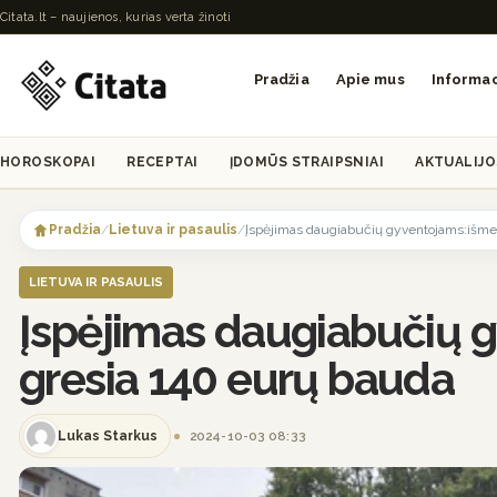
Citata.lt – naujienos, kurias verta žinoti
Pradžia
Apie mus
Informac
HOROSKOPAI
RECEPTAI
ĮDOMŪS STRAIPSNIAI
AKTUALIJO
Skip
to
Pradžia
/
Lietuva ir pasaulis
/
Įspėjimas daugiabučių gyventojams:išmetu
content
LIETUVA IR PASAULIS
Įspėjimas daugiabučių g
gresia 140 eurų bauda
Lukas Starkus
2024-10-03 08:33