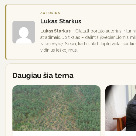
AUTORIUS
Lukas Starkus
Lukas Starkus
– Citata.lt portalo autorius ir turi
atradimais. Jo tikslas – dalintis įkvepiančiomis mi
kasdienybę. Siekia, kad citata.lt taptų vieta, kur ki
vidinius ieškojimus.
Daugiau šia tema