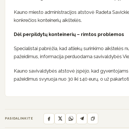
Kauno miesto administracijos atstovė Radeta Savickien
konkrečios konteinerių aikštelės.
Dėl perpildytų konteinerių – rimtos problemos
Specialistai pabrėžia, kad atliekų surinkimo aikštelės n
pažeidimus, informacija perduodama savivaldybės Vieš
Kauno savivaldybės atstovė įspėjo, kad gyventojams 
pažeidimus svyruoja nuo 30 iki 140 eurų, o už pakartoti
PASIDALINKITE