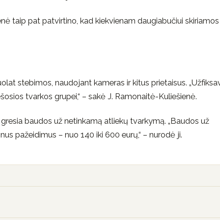
ė taip pat patvirtino, kad kiekvienam daugiabučiui skiriamos
uolat stebimos, naudojant kameras ir kitus prietaisus. „Užfiksa
osios tvarkos grupei,“ – sakė J. Ramonaitė-Kuliešienė.
gresia baudos už netinkamą atliekų tvarkymą. „Baudos už
nus pažeidimus – nuo 140 iki 600 eurų,“ – nurodė ji.