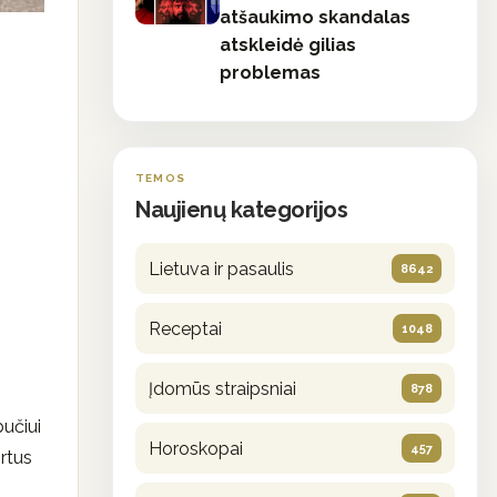
atšaukimo skandalas
atskleidė gilias
problemas
TEMOS
Naujienų kategorijos
Lietuva ir pasaulis
8642
Receptai
1048
Įdomūs straipsniai
878
učiui
Horoskopai
457
irtus