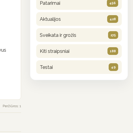
Patarimai
456
Aktualijos
428
Sveikata ir grožis
275
vus
Kiti straipsniai
188
Testai
49
Peržiūros: 1