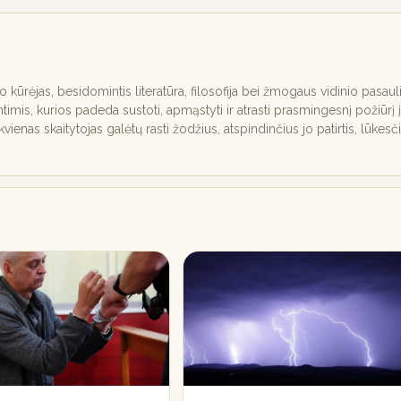
nio kūrėjas, besidomintis literatūra, filosofija bei žmogaus vidinio pasaul
ntimis, kurios padeda sustoti, apmąstyti ir atrasti prasmingesnį požiūrį į
ekvienas skaitytojas galėtų rasti žodžius, atspindinčius jo patirtis, lūkesč