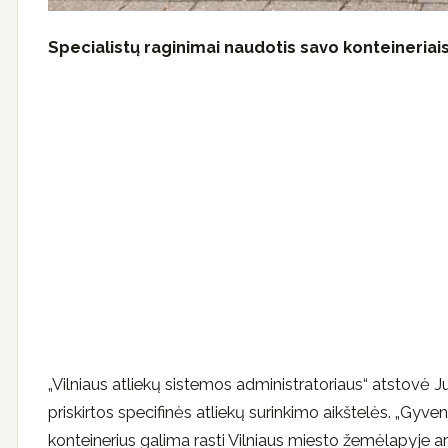
Specialistų raginimai naudotis savo konteineriai
„Vilniaus atliekų sistemos administratoriaus“ atstovė
priskirtos specifinės atliekų surinkimo aikštelės. „Gyvent
konteinerius galima rasti Vilniaus miesto žemėlapyje a