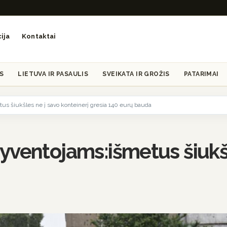
ija
Kontaktai
S
LIETUVA IR PASAULIS
SVEIKATA IR GROŽIS
PATARIMAI
s šiukšles ne į savo konteinerį gresia 140 eurų bauda
yventojams:išmetus šiukšl