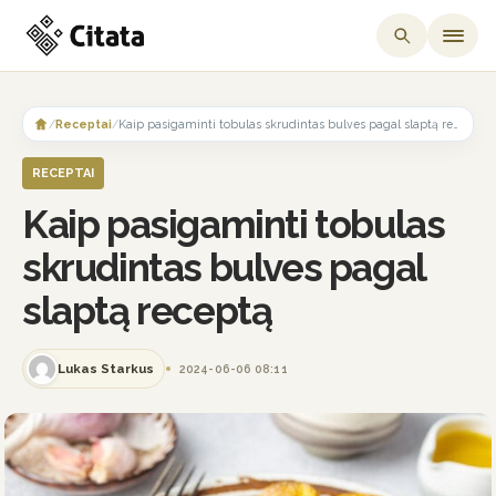
Skip
to
/
Receptai
/
Kaip pasigaminti tobulas skrudintas bulves pagal slaptą receptą
content
RECEPTAI
Kaip pasigaminti tobulas
skrudintas bulves pagal
slaptą receptą
Lukas Starkus
2024-06-06 08:11