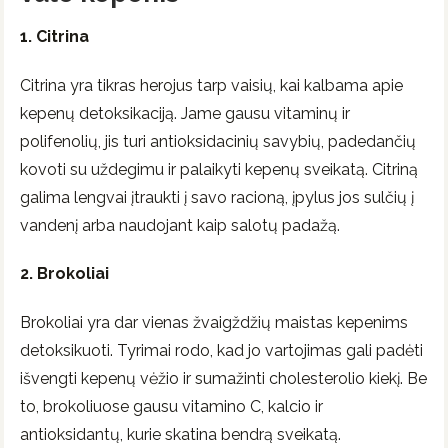
1. Citrina
Citrina yra tikras herojus tarp vaisių, kai kalbama apie
kepenų detoksikaciją. Jame gausu vitaminų ir
polifenolių, jis turi antioksidacinių savybių, padedančių
kovoti su uždegimu ir palaikyti kepenų sveikatą. Citriną
galima lengvai įtraukti į savo racioną, įpylus jos sulčių į
vandenį arba naudojant kaip salotų padažą.
2. Brokoliai
Brokoliai yra dar vienas žvaigždžių maistas kepenims
detoksikuoti. Tyrimai rodo, kad jo vartojimas gali padėti
išvengti kepenų vėžio ir sumažinti cholesterolio kiekį. Be
to, brokoliuose gausu vitamino C, kalcio ir
antioksidantų, kurie skatina bendrą sveikatą.