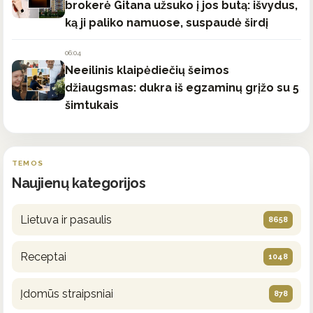
brokerė Gitana užsuko į jos butą: išvydus,
ką ji paliko namuose, suspaudė širdį
06:04
Neeilinis klaipėdiečių šeimos
džiaugsmas: dukra iš egzaminų grįžo su 5
šimtukais
TEMOS
Naujienų kategorijos
Lietuva ir pasaulis
8658
Receptai
1048
Įdomūs straipsniai
878