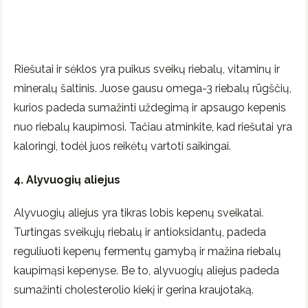
Riešutai ir sėklos yra puikus sveikų riebalų, vitaminų ir
mineralų šaltinis. Juose gausu omega-3 riebalų rūgščių,
kurios padeda sumažinti uždegimą ir apsaugo kepenis
nuo riebalų kaupimosi. Tačiau atminkite, kad riešutai yra
kaloringi, todėl juos reikėtų vartoti saikingai.
4. Alyvuogių aliejus
Alyvuogių aliejus yra tikras lobis kepenų sveikatai.
Turtingas sveikųjų riebalų ir antioksidantų, padeda
reguliuoti kepenų fermentų gamybą ir mažina riebalų
kaupimąsi kepenyse. Be to, alyvuogių aliejus padeda
sumažinti cholesterolio kiekį ir gerina kraujotaką.