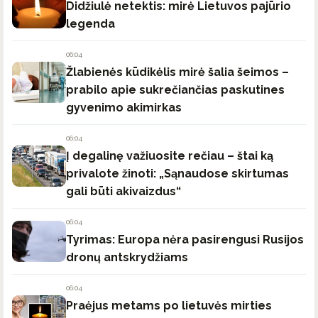
Didžiulė netektis: mirė Lietuvos pajūrio
legenda
06:04
Žlabienės kūdikėlis mirė šalia šeimos –
prabilo apie sukrečiančias paskutines
gyvenimo akimirkas
06:04
Į degalinę važiuosite rečiau – štai ką
privalote žinoti: „Sąnaudose skirtumas
gali būti akivaizdus“
06:04
Tyrimas: Europa nėra pasirengusi Rusijos
dronų antskrydžiams
06:04
Praėjus metams po lietuvės mirties