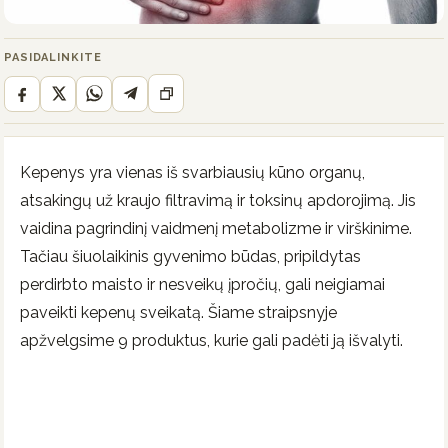
PASIDALINKITE
Kepenys yra vienas iš svarbiausių kūno organų,
atsakingų už kraujo filtravimą ir toksinų apdorojimą. Jis
vaidina pagrindinį vaidmenį metabolizme ir virškinime.
Tačiau šiuolaikinis gyvenimo būdas, pripildytas
perdirbto maisto ir nesveikų įpročių, gali neigiamai
paveikti kepenų sveikatą. Šiame straipsnyje
apžvelgsime 9 produktus, kurie gali padėti ją išvalyti.