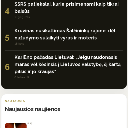
SSRS patiekalai, kurie prisimenami kaip tikrai
4
baisūs
18 gegužės
Kruvinas nusikaltimas Šalčininkų rajone: dėl
5
nužudymo sulaikyti vyras ir moteris
28 kovo
Kariūno pažadas Lietuvai: „Jeigu raudonasis
maras vėl kėsinsis į Lietuvos valstybę, šį kartą
6
pilsis ir jo kraujas“
6 balandžio
NAUJAUSIA
Naujausios naujienos
12:17