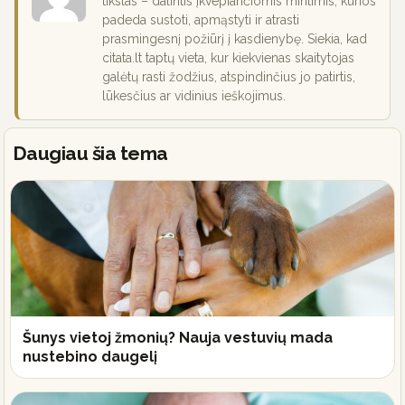
tikslas – dalintis įkvepiančiomis mintimis, kurios
padeda sustoti, apmąstyti ir atrasti
prasmingesnį požiūrį į kasdienybę. Siekia, kad
citata.lt taptų vieta, kur kiekvienas skaitytojas
galėtų rasti žodžius, atspindinčius jo patirtis,
lūkesčius ar vidinius ieškojimus.
Daugiau šia tema
Šunys vietoj žmonių? Nauja vestuvių mada
nustebino daugelį