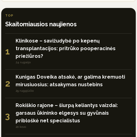
TOP
Skaitomiausios naujienos
Klinikose – savižudybė po kepenų
transplantacijos: pritrūko pooperacinės
1
priežiūros?
24 rugsėjo
Kunigas Doveika atsakė, ar galima kremuoti
2
mirusiuosius: atsakymas nustebins
29 rugpjūčio
Rokiškio rajone – šiurpą keliantys vaizdai:
garsaus ūkininko elgesys su gyvūnais
3
pribloškė net specialistus
20 kovo