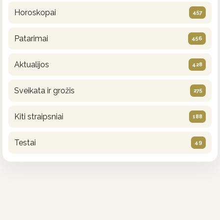
Horoskopai
457
Patarimai
456
Aktualijos
428
Sveikata ir grožis
275
Kiti straipsniai
188
Testai
49