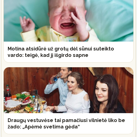
Motina atsidūrė už grotų dėl sūnui suteikto
vardo: teigė, kad jį išgirdo sapne
Draugų vestuvėse tai pamačiusi vilnietė liko be
žado: „Apėmė svetima gėda“