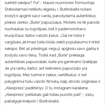
surinkti sekėjus? Fui“ – klausė nuomonės formuotoja.
Stebėdamasi netikėtu elgesiu, I. Burlinskaitė nutarė
įrodyti ir apginti savo vardą, parodydama autentiškus
prekės ženklo „Burle“ papuošalus. Moteris ne tik parodė
nuotraukas su logotipais, bet ir pademonstravo
kruopštaus darbo vaizdo įrašus. „Gal ne tokia ir
vargšiukė, jei imasi tokiu būdu siekti populiarumo ir rinkti
sekėjus. Bet aš priešingai, negu ji, apginsiu savo garbę ir
įrodysiu savo tiesą. Todėl, kad „Burle“ prekiauja
autentiškais papuošalais, kurie yra gaminami Graikijoje.
Jie yra rankų darbo, ant kiekvieno papuošalo yra
logotipas. Mes turime ir čekius, sertifikatus, ir net
palyginimui turiu vaizdo filmuką, kaip atrodo originalas ir
„Aliexpress“ padirbinys. O tu, instagram karaliene,
„Aliexpress“ perliukais gali toliau puoštis pati“, – įrašų
pabaigoje kreipėsi I. Burlinskaitė.