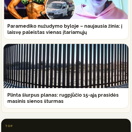
Paramediko nužudymo byloje – naujausia žinia: į
laisvę paleistas vienas įtariamųjų
Plinta šiurpus planas: rugpjūčio 15-ąją prasidės
masinis sienos šturmas
TOP