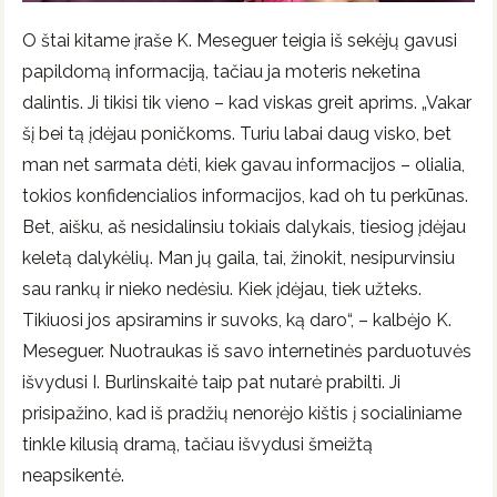
O štai kitame įraše K. Meseguer teigia iš sekėjų gavusi
papildomą informaciją, tačiau ja moteris neketina
dalintis. Ji tikisi tik vieno – kad viskas greit aprims. „Vakar
šį bei tą įdėjau poničkoms. Turiu labai daug visko, bet
man net sarmata dėti, kiek gavau informacijos – olialia,
tokios konfidencialios informacijos, kad oh tu perkūnas.
Bet, aišku, aš nesidalinsiu tokiais dalykais, tiesiog įdėjau
keletą dalykėlių. Man jų gaila, tai, žinokit, nesipurvinsiu
sau rankų ir nieko nedėsiu. Kiek įdėjau, tiek užteks.
Tikiuosi jos apsiramins ir suvoks, ką daro“, – kalbėjo K.
Meseguer. Nuotraukas iš savo internetinės parduotuvės
išvydusi I. Burlinskaitė taip pat nutarė prabilti. Ji
prisipažino, kad iš pradžių nenorėjo kištis į socialiniame
tinkle kilusią dramą, tačiau išvydusi šmeižtą
neapsikentė.