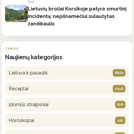
15:52
Lietuvių broliai Korsikoje patyrė smurtinį
incidentą: nepilnamečiui sulaužytas
žandikaulis
TEMOS
Naujienų kategorijos
Lietuva ir pasaulis
8602
Receptai
1048
Įdomūs straipsniai
878
Horoskopai
457