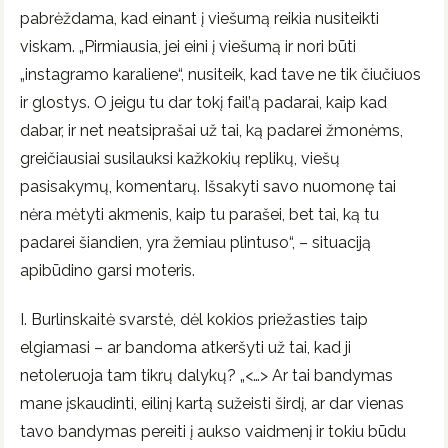
pabrėždama, kad einant į viešumą reikia nusiteikti
viskam. „Pirmiausia, jei eini į viešumą ir nori būti
„instagramo karaliene“, nusiteik, kad tave ne tik čiučiuos
ir glostys. O jeigu tu dar tokį fail’ą padarai, kaip kad
dabar, ir net neatsiprašai už tai, ką padarei žmonėms,
greičiausiai susilauksi kažkokių replikų, viešų
pasisakymų, komentarų. Išsakyti savo nuomonę tai
nėra mėtyti akmenis, kaip tu parašei, bet tai, ką tu
padarei šiandien, yra žemiau plintuso“, – situaciją
apibūdino garsi moteris.
I. Burlinskaitė svarstė, dėl kokios priežasties taip
elgiamasi – ar bandoma atkeršyti už tai, kad ji
netoleruoja tam tikrų dalykų? „<…> Ar tai bandymas
mane įskaudinti, eilinį kartą sužeisti širdį, ar dar vienas
tavo bandymas pereiti į aukso vaidmenį ir tokiu būdu