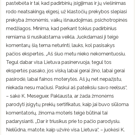
pastebėta ir tai, kad padirbinių įsigijimas ir jų viešinimas
rodo neatsakingą elgesį, už klastočių prekybos slepiasi
prekyba žmonėmis, vaikų išnaudojimas, psichotropinės
medžiagos. Minima, kad perkant tokius padirbinius
remiama ši nusikalstama veikla. Juokdamasi ji teigė
komentarų šią tema neturinti, lauks, kol pasisakys
pačios ekspertės. „Aš šiuo metu nieko nekomentuosiu.
Tegul dabar visa Lietuva pasinervuoja, tegul tos
ekspertės pasako, jos viską labai gerai žino, labai gerai
pasirodė, labai fainos moterytės. Aš jų net nepažįstu,
niekada nesu mačiusi. Paskui aš pateiksiu savo reelsus“,
– sakė K. Meseguer. Paklausta, ar žada žmonėms
parodyti įsigytų prekių sertifikatus, kaip jai buvo siūloma
komentatorių, žinoma moteris teigė būtinai tai
padarysianti. „Dar ir triusikus prie to pačio parodysiu.
Neliūdna, matote, kaip užvirė visa Lietuva“, – juokėsi K.