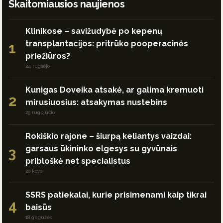
Skaitomiausios naujienos
Klinikose – savižudybė po kepenų
transplantacijos: pritrūko pooperacinės
1
priežiūros?
24 rugsėjo
Kunigas Doveika atsakė, ar galima kremuoti
2
mirusiuosius: atsakymas nustebins
29 rugpjūčio
Rokiškio rajone – šiurpą keliantys vaizdai:
garsaus ūkininko elgesys su gyvūnais
3
pribloškė net specialistus
20 kovo
SSRS patiekalai, kurie prisimenami kaip tikrai
4
baisūs
18 gegužės