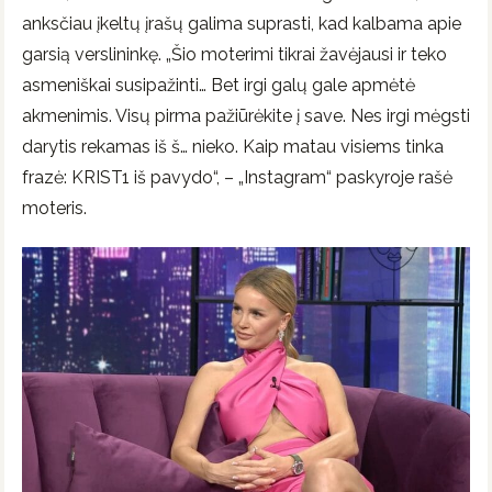
anksčiau įkeltų įrašų galima suprasti, kad kalbama apie
garsią verslininkę. „Šio moterimi tikrai žavėjausi ir teko
asmeniškai susipažinti… Bet irgi galų gale apmėtė
akmenimis. Visų pirma pažiūrėkite į save. Nes irgi mėgsti
darytis rekamas iš š… nieko. Kaip matau visiems tinka
frazė: KRIST1 iš pavydo“, – „Instagram“ paskyroje rašė
moteris.