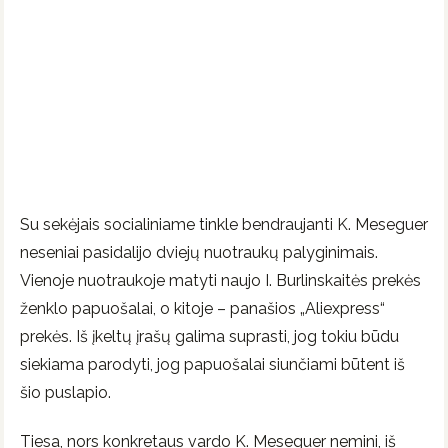
Su sekėjais socialiniame tinkle bendraujanti K. Meseguer
neseniai pasidalijo dviejų nuotraukų palyginimais.
Vienoje nuotraukoje matyti naujo I. Burlinskaitės prekės
ženklo papuošalai, o kitoje – panašios „Aliexpress“
prekės. Iš įkeltų įrašų galima suprasti, jog tokiu būdu
siekiama parodyti, jog papuošalai siunčiami būtent iš
šio puslapio.
Tiesa, nors konkretaus vardo K. Meseguer nemini, iš