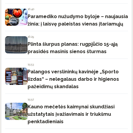
16:40
Paramediko nužudymo byloje – naujausia
žinia: į laisvę paleistas vienas įtariamųjų
16:29
Plinta šiurpus planas: rugpjūčio 15-ąją
prasidės masinis sienos šturmas
15:53
Palangos verslininkų kavinėje „Sporto
lizdas“ – nelegalaus darbo ir higienos
pažeidimų skandalas
15:52
Kauno mečetės kaimynai skundžiasi
užstatytais įvažiavimais ir triukšmu
penktadieniais