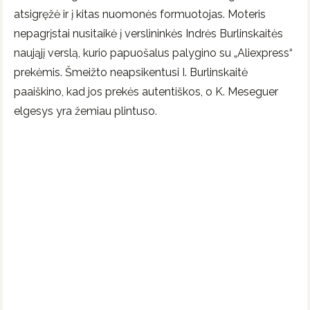
atsigręžė ir į kitas nuomonės formuotojas. Moteris
nepagrįstai nusitaikė į verslininkės Indrės Burlinskaitės
naująjį verslą, kurio papuošalus palygino su „Aliexpress“
prekėmis. Šmeižto neapsikentusi I. Burlinskaitė
paaiškino, kad jos prekės autentiškos, o K. Meseguer
elgesys yra žemiau plintuso.