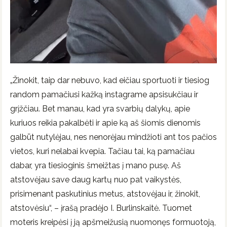
„Žinokit, taip dar nebuvo, kad eičiau sportuoti ir tiesiog
random pamačiusi kažką instagrame apsisukčiau ir
grįžčiau. Bet manau, kad yra svarbių dalykų, apie
kuriuos reikia pakalbėti ir apie ką aš šiomis dienomis
galbūt nutylėjau, nes nenorėjau mindžioti ant tos pačios
vietos, kuri nelabai kvepia. Tačiau tai, ką pamačiau
dabar, yra tiesioginis šmeižtas į mano pusę. Aš
atstovėjau save daug kartų nuo pat vaikystės,
prisimenant paskutinius metus, atstovėjau ir, žinokit,
atstovėsiu“, – įrašą pradėjo I. Burlinskaitė. Tuomet
moteris kreipėsi į ją apšmeižusią nuomonęs formuotoją,