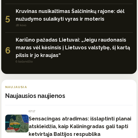
Kruvinas nusikaltimas Šalčininkų rajone: dėl
5
nužudymo sulaikyti vyras ir moteris
28 kovo
Kariūno pažadas Lietuvai: „Jeigu raudonasis
maras vėl kėsinsis į Lietuvos valstybę, šį kartą
6
pilsis ir jo kraujas“
6 balandžio
NAUJAUSIA
Naujausios naujienos
07:17
Sensacingas atradimas: išslaptinti planai
atskleidžia, kaip Kaliningradas gali tapti
ketvirtąja Baltijos respublika