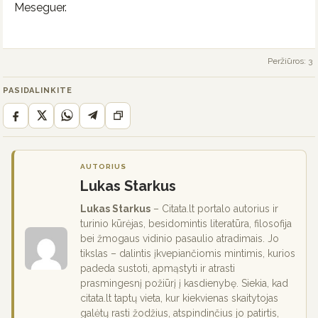
Meseguer.
Peržiūros: 3
PASIDALINKITE
AUTORIUS
Lukas Starkus
Lukas Starkus
– Citata.lt portalo autorius ir
turinio kūrėjas, besidomintis literatūra, filosofija
bei žmogaus vidinio pasaulio atradimais. Jo
tikslas – dalintis įkvepiančiomis mintimis, kurios
padeda sustoti, apmąstyti ir atrasti
prasmingesnį požiūrį į kasdienybę. Siekia, kad
citata.lt taptų vieta, kur kiekvienas skaitytojas
galėtų rasti žodžius, atspindinčius jo patirtis,