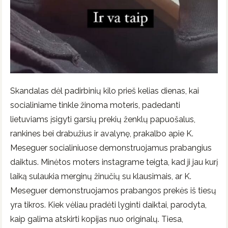
Skandalas dėl padirbinių kilo prieš kelias dienas, kai
socialiniame tinkle žinoma moteris, padedanti
lietuviams įsigyti garsių prekių ženklų papuošalus,
rankines bei drabužius ir avalynę, prakalbo apie K.
Meseguer socialiniuose demonstruojamus prabangius
daiktus. Minėtos moters instagrame teigta, kad ji jau kurį
laiką sulaukia merginų žinučių su klausimais, ar K.
Meseguer demonstruojamos prabangos prekės iš tiesų
yra tikros. Kiek vėliau pradėti lyginti daiktai, parodyta,
kaip galima atskirti kopijas nuo originalų. Tiesa,