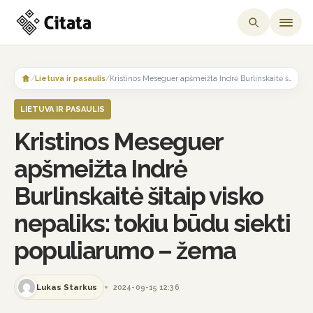
Skip
to
/
Lietuva ir pasaulis
/
Kristinos Meseguer apšmeižta Indrė Burlinskaitė šitaip visko nepaliks: tokiu būdu siekti populiarumo – žema
content
LIETUVA IR PASAULIS
Kristinos Meseguer
apšmeižta Indrė
Burlinskaitė šitaip visko
nepaliks: tokiu būdu siekti
populiarumo – žema
Lukas Starkus
2024-09-15 12:36