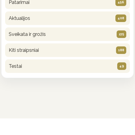
Patarimai
456
Aktualijos
408
Sveikata ir grožis
275
Kiti straipsniai
188
Testai
49