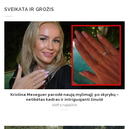
SVEIKATA IR GROŽIS
Kristina Meseguer parodė naują mylimąjį: po skyrybų –
netikėtas kadras ir intriguojanti žinutė
2026 5 rugpjūčio