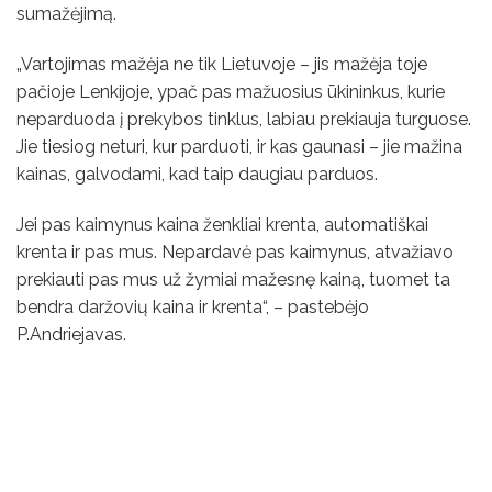
sumažėjimą.
„Vartojimas mažėja ne tik Lietuvoje – jis mažėja toje
pačioje Lenkijoje, ypač pas mažuosius ūkininkus, kurie
neparduoda į prekybos tinklus, labiau prekiauja turguose.
Jie tiesiog neturi, kur parduoti, ir kas gaunasi – jie mažina
kainas, galvodami, kad taip daugiau parduos.
Jei pas kaimynus kaina ženkliai krenta, automatiškai
krenta ir pas mus. Nepardavė pas kaimynus, atvažiavo
prekiauti pas mus už žymiai mažesnę kainą, tuomet ta
bendra daržovių kaina ir krenta“, – pastebėjo
P.Andriejavas.