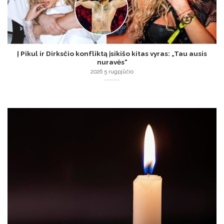
Į Pikul ir Dirksčio konfliktą įsikišo kitas vyras: „Tau ausis
nuravės“
2026 5 rugpjūčio