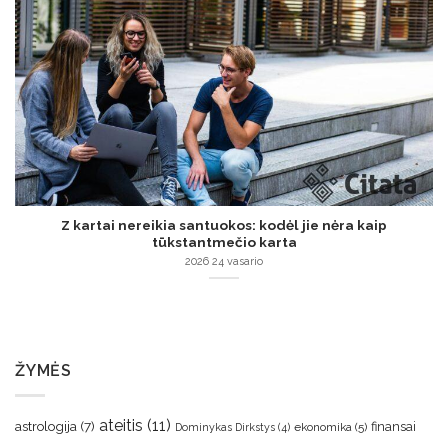
Z kartai nereikia santuokos: kodėl jie nėra kaip
tūkstantmečio karta
2026 24 vasario
ŽYMĖS
ateitis
(11)
astrologija
(7)
finansai
ekonomika
(5)
Dominykas Dirkstys
(4)