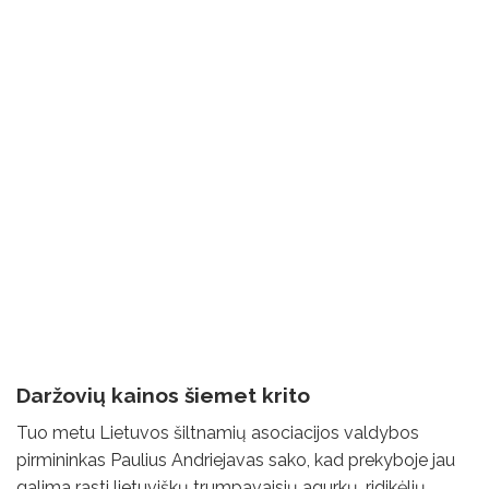
Daržovių kainos šiemet krito
Tuo metu Lietuvos šiltnamių asociacijos valdybos
pirmininkas Paulius Andriejavas sako, kad prekyboje jau
galima rasti lietuviškų trumpavaisių agurkų, ridikėlių,