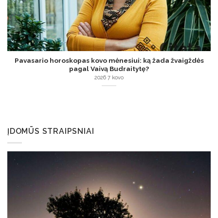
Pavasario horoskopas kovo mėnesiui: ką žada žvaigždės
pagal Vaivą Budraitytę?
2026 7 kovo
ĮDOMŪS STRAIPSNIAI