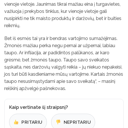
vienoje vietoje. Jaunimas tikrai mažiau eina į turgavietes,
važiuoja į prekybos tinklus, kur vienoje vietoje gali
nusipirkti ne tik maisto produktų ir daržovių, bet ir buities
reikmių.
Bet iš esmės tai yra ir bendras vartojimo sumažėjimas.
Žmonės mažiau perka negu pernai ar užpernai, labiau
taupo. Ar infliacija, ar padidintos palūkanos, ar karo
grėsmė, bet žmonės taupo. Taupo savo sveikatos
sąskaita, nes daržovių valgyti reikia – jų niekuo nepakeisi,
jos turi būti kasdieniame mūsų vartojime. Kartais žmonės
taupo nesusimąstydami apie savo sveikatą“, – masinį
reiškinį apžvelgė pašnekovas.
Kaip vertinate šį straipsnį?
PRITARIU
NEPRITARIU