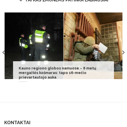
Neišmeskite senų paklodžių: 8 naudingi būdai,
kaip jas panaudoti namuose ir virtuvėje
KONTAKTAI