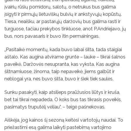
įvairių rūšių pomidorų, salotų, o netrukus bus galima
įsigyti ir pirmųjų lietuviškų bulvių ir ankstyvųjų kopūstų.
Tiesa, neaišku, ar pastarųjų daržovių bus galima rasti ir
turguose, tačiau prekybos tinkluose, anot P.Andriejavo, jų
bus, nors pavasaris ir buvo itin permainingas.
„Pasitaikė momentų, kada buvo labai šilta, tada staigiai
aštalo. Kas augina atvirame grunte – lauke – tikrai šalnos
paveikė. Daržovės nesupranta, kas vyksta. Kas augina
šiltnamiuose, žinoma, taip nepaveikė, jiems galbūt ir
neblogai yra, nes buvo šilta, buvo ir šiek tiek saulės.
Sunku pasakyti, kaip atsilieps praūžusios liūtys ir kruša,
bet tai tikrai nepadeda. O koks bus tas tikrasis poveikis,
pasimatys truputėlį vėliau“, – teigė pašnekovas.
Aiškėja, jog kainos šį sezoną keitėsi vartotojų naudai. To
priežastimi esą galima laikyti pastebimą vartojimo