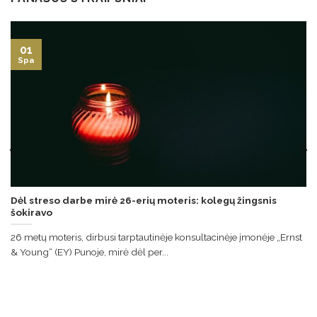
01
Spa
Dėl streso darbe mirė 26-erių moteris: kolegų žingsnis
šokiravo
26 metų moteris, dirbusi tarptautinėje konsultacinėje įmonėje „Ernst
& Young“ (EY) Punoje, mirė dėl per...