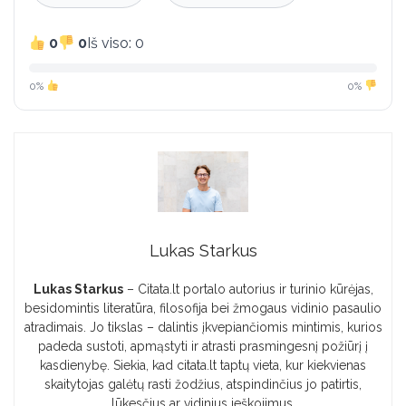
0
0
Iš viso: 0
0%
0%
Lukas Starkus
Lukas Starkus
– Citata.lt portalo autorius ir turinio kūrėjas,
besidomintis literatūra, filosofija bei žmogaus vidinio pasaulio
atradimais. Jo tikslas – dalintis įkvepiančiomis mintimis, kurios
padeda sustoti, apmąstyti ir atrasti prasmingesnį požiūrį į
kasdienybę. Siekia, kad citata.lt taptų vieta, kur kiekvienas
skaitytojas galėtų rasti žodžius, atspindinčius jo patirtis,
lūkesčius ar vidinius ieškojimus.