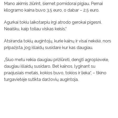
Mano akimis žiūrint, šiemet pomidorai pigiau. Pernai
kilogramo kaina buvo 3,5 euro, o dabar – 2,5 euro.
Agurkai tokiu laikotarpiu irgi atrodo gerokai pigesni.
Neaišku, kaip toliau viskas keisis.“
Atsiranda tokių augintojų, kurie kainų ir visai nekėlė, nors
pripažįsta, jog išlaidų susidarė kur kas daugiau.
„Šiuo metu reikia daugiau prižiūrėti, dengti agroplėvele,
daugiau išlaidų susidaro. Bet kainos, lyginant su
praėjusiais metais, kokios buvo, tokios ir lieka“, – tikino
turgavietėje sutikta daržovių augintoja.