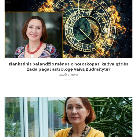
Išankstinis balandžio mėnesio horoskopas: ką žvaigždės
žada pagal astrologę Vaivą Budraitytę?
2026 7 kovo