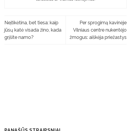
Neįtikėtina, bet tiesa: kaip
Per sprogimą kavinėje
jūsų katė visada žino, kada
Vilniaus centre nukentėjo
grįšite namo?
žmogus: aiškėja priežastys
PANAŠŪS STRAIPSNIAI