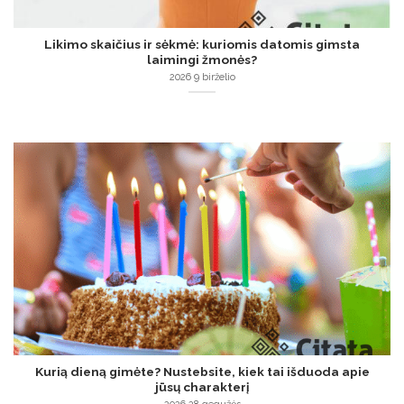
Likimo skaičius ir sėkmė: kuriomis datomis gimsta
laimingi žmonės?
2026 9 birželio
Kurią dieną gimėte? Nustebsite, kiek tai išduoda apie
jūsų charakterį