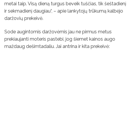
metai taip. Visą dieną turgus beveik tuščias, tik šeštadienį
ir sekmadienį daugiau“, – apie lankytojų trūkumą kalbėjo
daržovių prekeivė.
Sode augintomis daržovėmis jau ne pirmus metus
prekiaujanti moteris pastebi, jog šiemet kainos augo
maždaug dešimtadaliu. Jai antrina ir kita prekeivė: