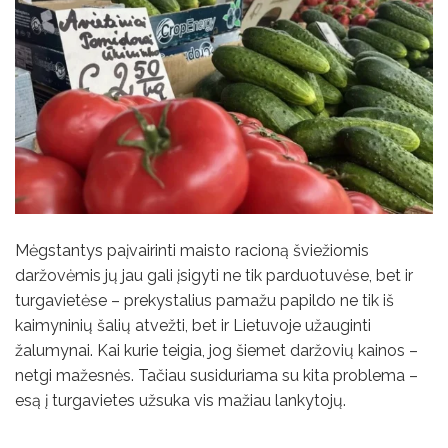
Mėgstantys paįvairinti maisto racioną šviežiomis
daržovėmis jų jau gali įsigyti ne tik parduotuvėse, bet ir
turgavietėse – prekystalius pamažu papildo ne tik iš
kaimyninių šalių atvežti, bet ir Lietuvoje užauginti
žalumynai. Kai kurie teigia, jog šiemet daržovių kainos –
netgi mažesnės. Tačiau susiduriama su kita problema –
esą į turgavietes užsuka vis mažiau lankytojų.