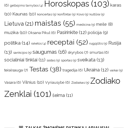
Horoskopas
(103)
karas
(6)
gelbėjimo tarnybos
(4)
(10)
Kaunas
(10)
koncertas
(5)
konfliktai
(5)
Kovo
(5)
kultūra
(5)
maistas
(55)
Lietuva
(21)
meile
(8)
medicina
(5)
muzika
(10)
Pasirinkite
(12)
policija
(9)
Oksana Pikul
(6)
receptai
(52)
politika
(14)
Rusija
rugpjūtis
(5)
raketos
(4)
saugumas
(16)
(13)
skyrybos
(7)
smurtas
(6)
sankcijos
(5)
sveikata
(13)
socialiniai tinklai
(11)
sodas
(5)
sportas
(5)
Testas
(38)
Ukraina
(12)
teisėsauga
(7)
tragedija
(6)
vaikai
(5)
Zodiako
Vilnius
(10)
Vasara
(6)
Vyriausybė
(6)
Zodiakas
(5)
Zenklai
(101)
šeima
(11)
TAI KAS ŽMONĖMS PATINKA LABIAUSIAI