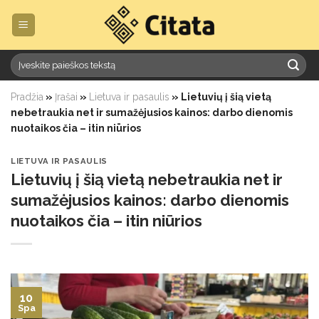
Skip
to
content
Pradžia
»
Įrašai
»
Lietuva ir pasaulis
»
Lietuvių į šią vietą
nebetraukia net ir sumažėjusios kainos: darbo dienomis
nuotaikos čia – itin niūrios
LIETUVA IR PASAULIS
Lietuvių į šią vietą nebetraukia net ir
sumažėjusios kainos: darbo dienomis
nuotaikos čia – itin niūrios
10
Spa