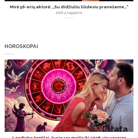
Mirė 56-erių aktorė: „Su didžiuliu liūdesiu pranešame…“
2026 4 rugpjūčio
HOROSKOPAI
5 zodiako ženklai, kurie ras meilę iki 2026-ųjų vasaros