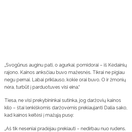
„Svogūnus auginu pati, o agurkai, pomidorai – iš Kėdainių
rajono. Kainos anksčiau buvo mažesnės. Tikrai ne pigiau
negu pernai. Labai priklauso, kokie orai buvo. O ir žmonių
nėra, turbūt į parduotuves visi eina.“
Tiesa, ne visi prekybininkai sutinka, jog daržovių kainos
kilo – štai lenkiškomis daržovėmis prekiaujanti Dalia sako,
kad kainos keitėsi į mažąją pusę:
„Aš tik neseniai pradėjau prekiauti – nedirbau nuo rudens.