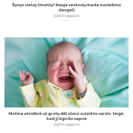
Šunys vietoj žmonių? Nauja vestuvių mada nustebino
daugelį
2026 6 rugpjūčio
Motina atsidūrė už grotų dėl sūnui suteikto vardo: teigė,
kad jį išgirdo sapne
2026 6 rugpjūčio