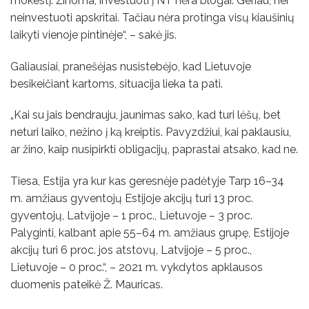
mokestį. Žinoma, investuoti į NT nėra blogai. Geriau, nei
neinvestuoti apskritai. Tačiau nėra protinga visų kiaušinių
laikyti vienoje pintinėje“, – sakė jis.
Galiausiai, pranešėjas nusistebėjo, kad Lietuvoje
besikeičiant kartoms, situacija lieka ta pati.
„Kai su jais bendrauju, jaunimas sako, kad turi lėšų, bet
neturi laiko, nežino į ką kreiptis. Pavyzdžiui, kai paklausiu,
ar žino, kaip nusipirkti obligacijų, paprastai atsako, kad ne.
Tiesa, Estija yra kur kas geresnėje padėtyje Tarp 16–34
m. amžiaus gyventojų Estijoje akcijų turi 13 proc.
gyventojų, Latvijoje – 1 proc., Lietuvoje – 3 proc.
Palyginti, kalbant apie 55–64 m. amžiaus grupę, Estijoje
akcijų turi 6 proc. jos atstovų, Latvijoje – 5 proc.,
Lietuvoje – 0 proc.“, – 2021 m. vykdytos apklausos
duomenis pateikė Ž. Mauricas.