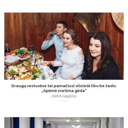
Draugų vestuvėse tai pamačiusi vilnietė liko be žado:
„Apėmė svetima gėda“
2026 6 rugpjūčio