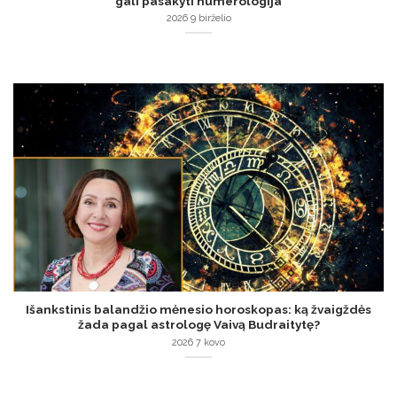
gali pasakyti numerologija
2026 9 birželio
Išankstinis balandžio mėnesio horoskopas: ką žvaigždės
žada pagal astrologę Vaivą Budraitytę?
2026 7 kovo