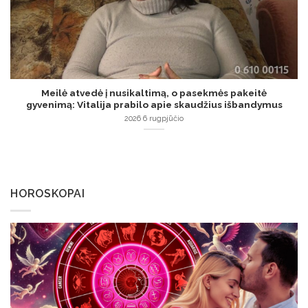
Meilė atvedė į nusikaltimą, o pasekmės pakeitė
gyvenimą: Vitalija prabilo apie skaudžius išbandymus
2026 6 rugpjūčio
HOROSKOPAI