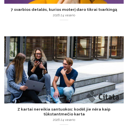
7 svarbios detalės, kurios moterį daro tikrai tvarkingą
2026 24 vasario
Z kartai nereikia santuokos: kodėl jie nėra kaip
tūkstantmečio karta
2026 24 vasario