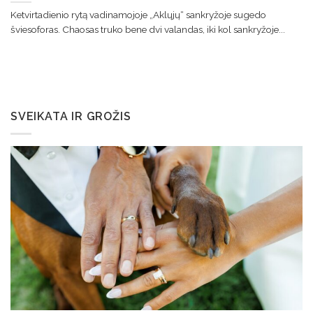
Ketvirtadienio rytą vadinamojoje „Aklųjų“ sankryžoje sugedo
šviesoforas. Chaosas truko bene dvi valandas, iki kol sankryžoje...
SVEIKATA IR GROŽIS