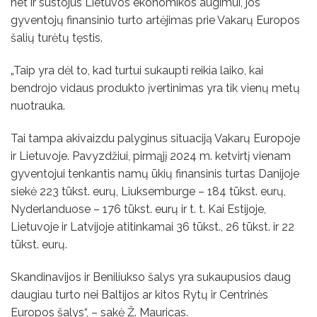
net ir sustojus Lietuvos ekonomikos augimui, jos
gyventojų finansinio turto artėjimas prie Vakarų Europos
šalių turėtų tęstis.
„Taip yra dėl to, kad turtui sukaupti reikia laiko, kai
bendrojo vidaus produkto įvertinimas yra tik vienų metų
nuotrauka.
Tai tampa akivaizdu palyginus situaciją Vakarų Europoje
ir Lietuvoje. Pavyzdžiui, pirmąjį 2024 m. ketvirtį vienam
gyventojui tenkantis namų ūkių finansinis turtas Danijoje
siekė 223 tūkst. eurų, Liuksemburge – 184 tūkst. eurų,
Nyderlanduose – 176 tūkst. eurų ir t. t. Kai Estijoje,
Lietuvoje ir Latvijoje atitinkamai 36 tūkst., 26 tūkst. ir 22
tūkst. eurų.
Skandinavijos ir Beniliukso šalys yra sukaupusios daug
daugiau turto nei Baltijos ar kitos Rytų ir Centrinės
Europos šalys“, – sakė Ž. Mauricas.