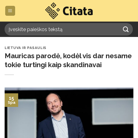
Skip
to
content
LIETUVA IR PASAULIS
Mauricas parodė, kodėl vis dar nesame
tokie turtingi kaip skandinavai
15
Spa