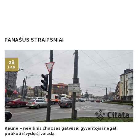
PANAŠŪS STRAIPSNIAI
28
Lap
Kaune – neeilinis chaosas gatvėse: gyventojai negali
patikėti išvydę šį vaizdą