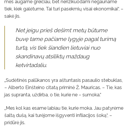
mes augame greičiau, bet nerizikuodami negauname
tiek, kiek galėtume. Tai turi pasekmių visai ekonomikai“, –
sakė jis.
Net jeigu prieš dešimt metų būtume
buvę tame pačiame lygyje pagal turimą
turtą, vis tiek šiandien lietuviai nuo
skandinavų atsiliktų maždaug
ketvirtadaliu.
„Sudėtinės palūkanos yra aštuntasis pasaulio stebuklas,
– Alberto Einšteino citatą priminė Ž. Mauricas. – Tie, kas
jas supranta, uždirba, o tie, kurie ne – sumoka.“
„Mes kol kas esame labiau tie, kurie moka. Jau patyrėme
šaltą dušą, kai turėjome išgyventi infliacijos šoką“, –
pridūrė jis.