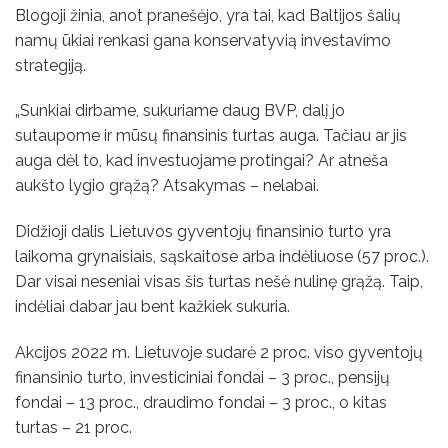
Blogoji žinia, anot pranešėjo, yra tai, kad Baltijos šalių
namų ūkiai renkasi gana konservatyvią investavimo
strategiją.
„Sunkiai dirbame, sukuriame daug BVP, dalį jo
sutaupome ir mūsų finansinis turtas auga. Tačiau ar jis
auga dėl to, kad investuojame protingai? Ar atneša
aukšto lygio grąžą? Atsakymas – nelabai.
Didžioji dalis Lietuvos gyventojų finansinio turto yra
laikoma grynaisiais, sąskaitose arba indėliuose (57 proc.).
Dar visai neseniai visas šis turtas nešė nulinę grąžą. Taip,
indėliai dabar jau bent kažkiek sukuria.
Akcijos 2022 m. Lietuvoje sudarė 2 proc. viso gyventojų
finansinio turto, investiciniai fondai – 3 proc., pensijų
fondai – 13 proc., draudimo fondai – 3 proc., o kitas
turtas – 21 proc.