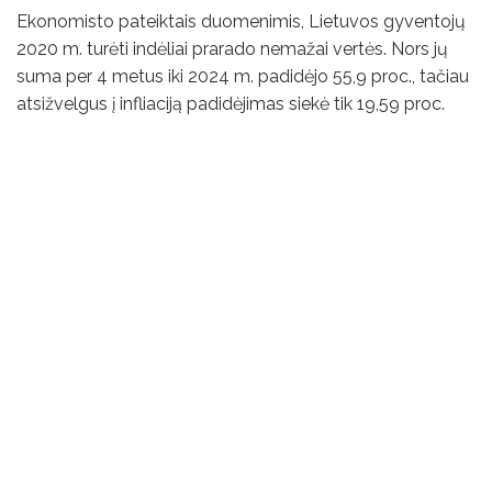
Ekonomisto pateiktais duomenimis, Lietuvos gyventojų
2020 m. turėti indėliai prarado nemažai vertės. Nors jų
suma per 4 metus iki 2024 m. padidėjo 55,9 proc., tačiau
atsižvelgus į infliaciją padidėjimas siekė tik 19,59 proc.