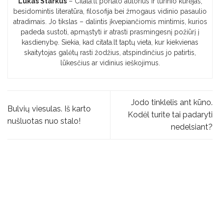
Lukas Starkus
– Citata.lt portalo autorius ir turinio kūrėjas,
besidomintis literatūra, filosofija bei žmogaus vidinio pasaulio
atradimais. Jo tikslas – dalintis įkvepiančiomis mintimis, kurios
padeda sustoti, apmąstyti ir atrasti prasmingesnį požiūrį į
kasdienybę. Siekia, kad citata.lt taptų vieta, kur kiekvienas
skaitytojas galėtų rasti žodžius, atspindinčius jo patirtis,
lūkesčius ar vidinius ieškojimus.
Jodo tinklelis ant kūno.
Bulvių viesulas. Iš karto
Kodėl turite tai padaryti
nušluotas nuo stalo!
nedelsiant?