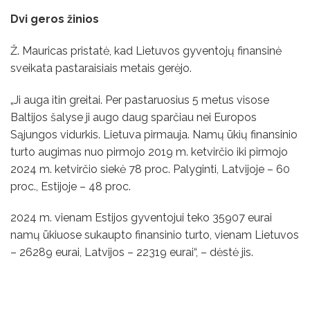
Dvi geros žinios
Ž. Mauricas pristatė, kad Lietuvos gyventojų finansinė
sveikata pastaraisiais metais gerėjo.
„Ji auga itin greitai. Per pastaruosius 5 metus visose
Baltijos šalyse ji augo daug sparčiau nei Europos
Sąjungos vidurkis. Lietuva pirmauja. Namų ūkių finansinio
turto augimas nuo pirmojo 2019 m. ketvirčio iki pirmojo
2024 m. ketvirčio siekė 78 proc. Palyginti, Latvijoje – 60
proc., Estijoje – 48 proc.
2024 m. vienam Estijos gyventojui teko 35907 eurai
namų ūkiuose sukaupto finansinio turto, vienam Lietuvos
– 26289 eurai, Latvijos – 22319 eurai“, – dėstė jis.