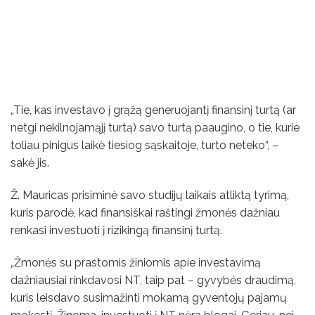
„Tie, kas investavo į grąžą generuojantį finansinį turtą (ar
netgi nekilnojamąjį turtą) savo turtą paaugino, o tie, kurie
toliau pinigus laikė tiesiog sąskaitoje, turto neteko“, –
sakė jis.
Ž. Mauricas prisiminė savo studijų laikais atliktą tyrimą,
kuris parodė, kad finansiškai raštingi žmonės dažniau
renkasi investuoti į rizikingą finansinį turtą.
„Žmonės su prastomis žiniomis apie investavimą
dažniausiai rinkdavosi NT, taip pat – gyvybės draudimą,
kuris leisdavo susimažinti mokamą gyventojų pajamų