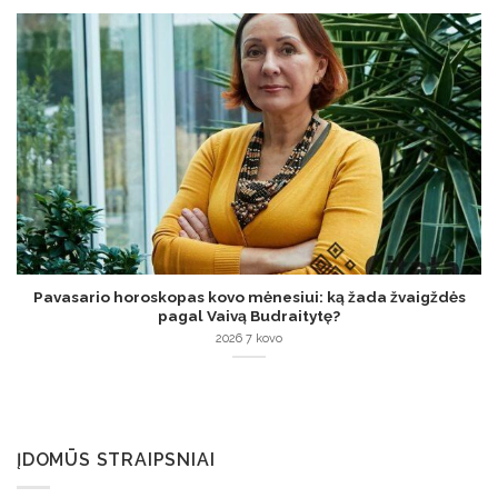
Pavasario horoskopas kovo mėnesiui: ką žada žvaigždės
pagal Vaivą Budraitytę?
2026 7 kovo
ĮDOMŪS STRAIPSNIAI