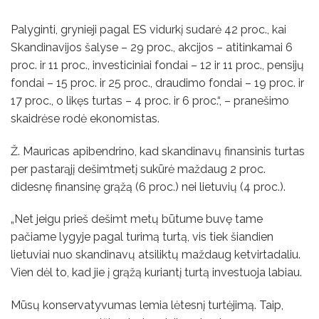
Palyginti, grynieji pagal ES vidurkį sudarė 42 proc., kai
Skandinavijos šalyse – 29 proc., akcijos – atitinkamai 6
proc. ir 11 proc., investiciniai fondai – 12 ir 11 proc., pensijų
fondai – 15 proc. ir 25 proc., draudimo fondai – 19 proc. ir
17 proc., o likęs turtas – 4 proc. ir 6 proc.“, – pranešimo
skaidrėse rodė ekonomistas.
Ž. Mauricas apibendrino, kad skandinavų finansinis turtas
per pastarąjį dešimtmetį sukūrė maždaug 2 proc.
didesnę finansinę grąžą (6 proc.) nei lietuvių (4 proc.).
„Net jeigu prieš dešimt metų būtume buvę tame
pačiame lygyje pagal turimą turtą, vis tiek šiandien
lietuviai nuo skandinavų atsiliktų maždaug ketvirtadaliu.
Vien dėl to, kad jie į grąžą kuriantį turtą investuoja labiau.
Mūsų konservatyvumas lemia lėtesnį turtėjimą. Taip,