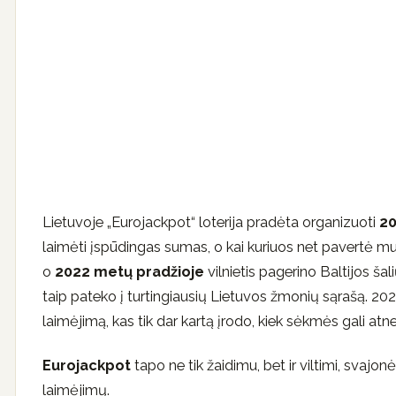
Lietuvoje „Eurojackpot“ loterija pradėta organizuoti
20
laimėti įspūdingas sumas, o kai kuriuos net pavertė mult
o
2022 metų pradžioje
vilnietis pagerino Baltijos ša
taip pateko į turtingiausių Lietuvos žmonių sąrašą. 202
laimėjimą, kas tik dar kartą įrodo, kiek sėkmės gali atnešt
Eurojackpot
tapo ne tik žaidimu, bet ir viltimi, svaj
laimėjimų.