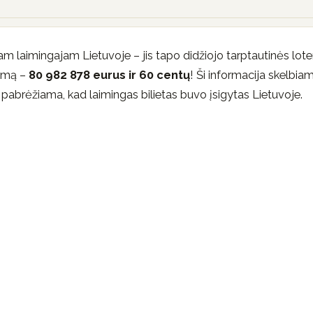
am laimingajam Lietuvoje – jis tapo didžiojo tarptautinės lote
sumą –
80 982 878 eurus ir 60 centų
! Ši informacija skelbia
e pabrėžiama, kad laimingas bilietas buvo įsigytas Lietuvoje.