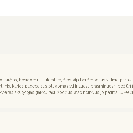
nio kūrėjas, besidomintis literatūra, filosofija bei žmogaus vidinio pasaul
ntimis, kurios padeda sustoti, apmąstyti ir atrasti prasmingesnį požiūrį į
ekvienas skaitytojas galėtų rasti žodžius, atspindinčius jo patirtis, lūkesč