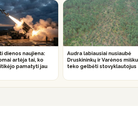
ti dienos naujiena:
Audra labiausiai nusiaubė
ai artėja tai, ko
Druskininkų ir Varėnos mišku
itikėjo pamatyti jau
teko gelbėti stovyklautojus