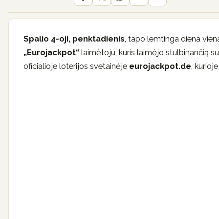
Spalio 4-oji, penktadienis
, tapo lemtinga diena vien
„Eurojackpot“
laimėtoju, kuris laimėjo stulbinančią 
oficialioje loterijos svetainėje
eurojackpot.de
, kurioj