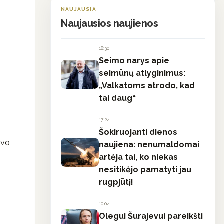
NAUJAUSIA
Naujausios naujienos
18:30
Seimo narys apie
seimūnų atlyginimus:
„Valkatoms atrodo, kad
tai daug“
17:24
Šokiruojanti dienos
avo
naujiena: nenumaldomai
artėja tai, ko niekas
nesitikėjo pamatyti jau
rugpjūtį!
10:04
Olegui Šurajevui pareikšti