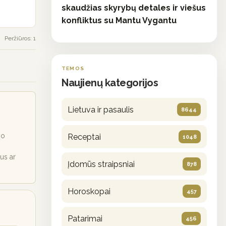
skaudžias skyrybų detales ir viešus
konfliktus su Mantu Vygantu
Peržiūros: 1
TEMOS
Naujienų kategorijos
Lietuva ir pasaulis
8644
io
Receptai
1048
ius ar
Įdomūs straipsniai
878
Horoskopai
457
Patarimai
456