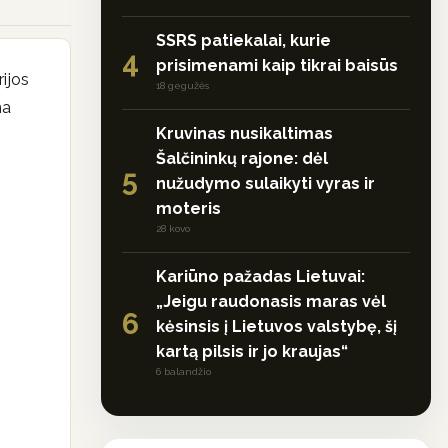
SSRS patiekalai, kurie
4
prisimenami kaip tikrai baisūs
rijos
18 gegužės
ma
Kruvinas nusikaltimas
Šalčininkų rajone: dėl
5
nužudymo sulaikyti vyras ir
moteris
28 kovo
Kariūno pažadas Lietuvai:
„Jeigu raudonasis maras vėl
6
kėsinsis į Lietuvos valstybę, šį
kartą pilsis ir jo kraujas“
6 balandžio