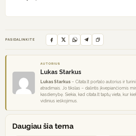
PASIDALINKITE
AUTORIUS
Lukas Starkus
Lukas Starkus
– Citata.lt portalo autorius ir turi
atradimais. Jo tikslas – dalintis įkvepiančiomis mi
kasdienybę. Siekia, kad citata.lt taptų vieta, kur ki
vidinius ieškojimus.
Daugiau šia tema