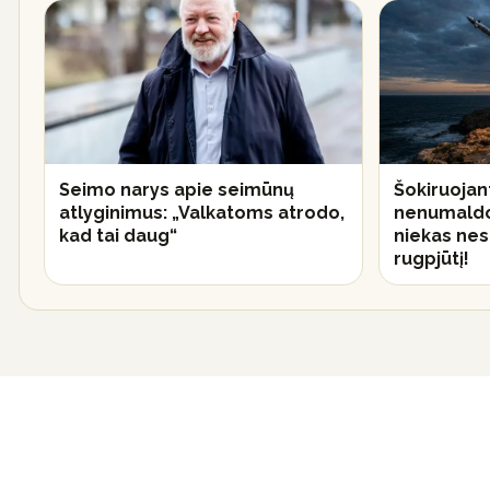
Seimo narys apie seimūnų
Šokiruojan
atlyginimus: „Valkatoms atrodo,
nenumaldom
kad tai daug“
niekas nes
rugpjūtį!