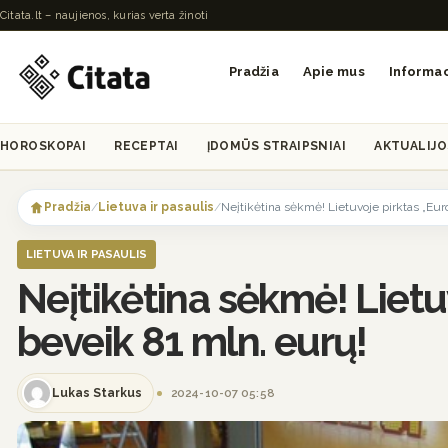
Citata.lt – naujienos, kurias verta žinoti
Pradžia
Apie mus
Informac
HOROSKOPAI
RECEPTAI
ĮDOMŪS STRAIPSNIAI
AKTUALIJO
Skip
to
Pradžia
/
Lietuva ir pasaulis
/
Neįtikėtina sėkmė! Lietuvoje pirktas „Euroj
content
LIETUVA IR PASAULIS
Neįtikėtina sėkmė! Lietuv
beveik 81 mln. eurų!
Lukas Starkus
2024-10-07 05:58