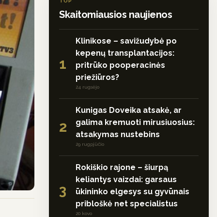
TOP
Skaitomiausios naujienos
Klinikose – savižudybė po
kepenų transplantacijos:
1
pritrūko pooperacinės
priežiūros?
24 rugsėjo
Kunigas Doveika atsakė, ar
galima kremuoti mirusiuosius:
2
atsakymas nustebins
29 rugpjūčio
Rokiškio rajone – šiurpą
keliantys vaizdai: garsaus
3
ūkininko elgesys su gyvūnais
pribloškė net specialistus
20 kovo