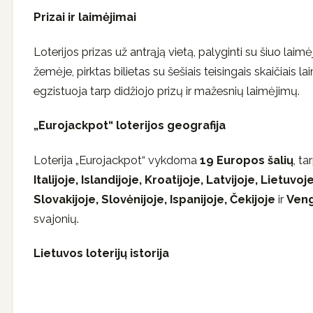
Prizai ir laimėjimai
Loterijos prizas už antrąją vietą, palyginti su šiuo lai
žemėje, pirktas bilietas su šešiais teisingais skaičiais l
egzistuoja tarp didžiojo prizų ir mažesnių laimėjimų.
„Eurojackpot“ loterijos geografija
Loterija „Eurojackpot“ vykdoma
19 Europos šalių
, ta
Italijoje, Islandijoje, Kroatijoje, Latvijoje, Lietu
Slovakijoje, Slovėnijoje, Ispanijoje, Čekijoje
ir
Veng
svajonių.
Lietuvos loterijų istorija