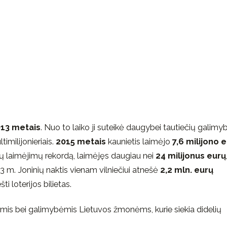
13 metais
. Nuo to laiko ji suteikė daugybei tautiečių galimy
imilijonieriais.
2015 metais
kaunietis laimėjo
7,6 milijono 
lių laimėjimų rekordą, laimėjęs daugiau nei
24 milijonus eurų
3 m. Joninių naktis vienam vilniečiui atnešė
2,2 mln. eurų
i loterijos bilietas.
onėmis bei galimybėmis Lietuvos žmonėms, kurie siekia didelių