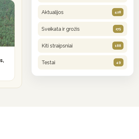
Aktualijos
428
Sveikata ir grožis
275
Kiti straipsniai
188
s,
Testai
49