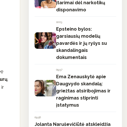
įtarimai dėl narkotikų
disponavimo
10:03
Epsteino bylos:
garsiausių modelių
pavardės ir jų ryšys su
skandalingais
dokumentais
09:57
bę
Ema Zenauskytė apie
eurų
,
Daugvydo skandalą:
, ir
griežtas atsiribojimas ir
raginimas stiprinti
įstatymus
09:56
Jolanta Naruševičiūtė atskleidžia