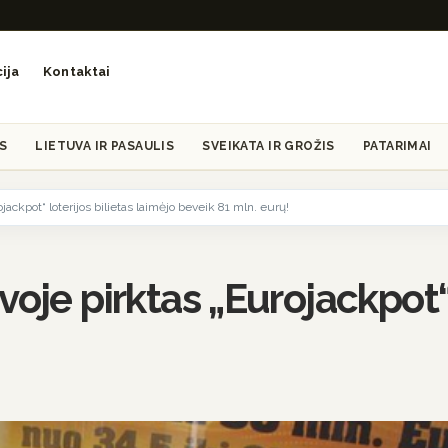
ija
Kontaktai
S
LIETUVA IR PASAULIS
SVEIKATA IR GROŽIS
PATARIMAI
ackpot“ loterijos bilietas laimėjo beveik 81 mln. eurų!
oje pirktas „Eurojackpot“ 