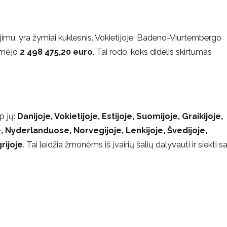
mėjimu, yra žymiai kuklesnis. Vokietijoje, Badeno-Viurtembergo
aimėjo
2 498 475,20 euro
. Tai rodo, koks didelis skirtumas
rp jų:
Danijoje, Vokietijoje, Estijoje, Suomijoje, Graikijoje,
voje, Nyderlanduose, Norvegijoje, Lenkijoje, Švedijoje,
rijoje
. Tai leidžia žmonėms iš įvairių šalių dalyvauti ir siekti s