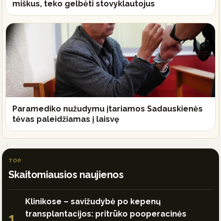
miškus, teko gelbėti stovyklautojus
Paramediko nužudymu įtariamos Sadauskienės
tėvas paleidžiamas į laisvę
TOP
Skaitomiausios naujienos
Klinikose – savižudybė po kepenų
transplantacijos: pritrūko pooperacinės
1