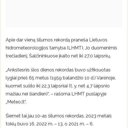
Apie dar vieną šilumos rekordą praneša Lietuvos
hidrometeorologijos tarnyba (LHMT). Jo duomenimis
trečiadienį, Šalčininkuose įkaito net iki 27,0 laipsnių.
„Ankstesnis šios dienos rekordas buvo užfiksuotas
lygiai prieš 65 metus (1959 balandžio 10 d.) Varėnoje,
kuomet sušilo iki 22,3 laipsniai (t. y. net 4,7 laipsnio
mažiau nei šiandien)“, – rašoma LHMT puslapyje
„Meteo.lt“.
Šiemet tai jau 10-as šilumos rekordas. 2023 metais
tokių buvo 16, 2022 m. – 13, o 2021 m. – 6.