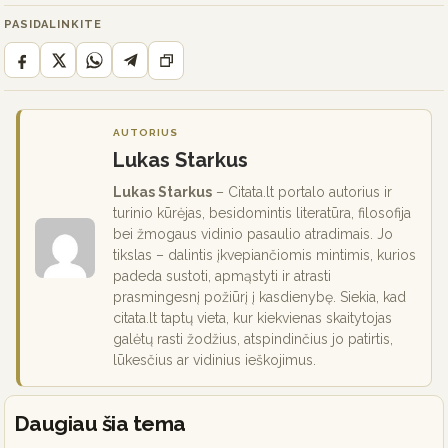
PASIDALINKITE
AUTORIUS
Lukas Starkus
Lukas Starkus
– Citata.lt portalo autorius ir
turinio kūrėjas, besidomintis literatūra, filosofija
bei žmogaus vidinio pasaulio atradimais. Jo
tikslas – dalintis įkvepiančiomis mintimis, kurios
padeda sustoti, apmąstyti ir atrasti
prasmingesnį požiūrį į kasdienybę. Siekia, kad
citata.lt taptų vieta, kur kiekvienas skaitytojas
galėtų rasti žodžius, atspindinčius jo patirtis,
lūkesčius ar vidinius ieškojimus.
Daugiau šia tema