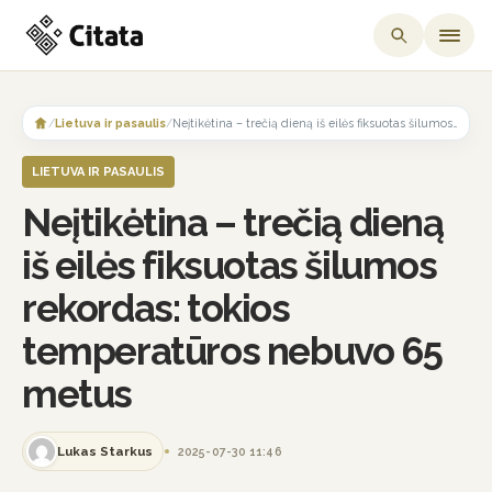
Skip
to
/
Lietuva ir pasaulis
/
Neįtikėtina – trečią dieną iš eilės fiksuotas šilumos rekordas: tokios temperatūros nebuvo 65 metus
content
LIETUVA IR PASAULIS
Neįtikėtina – trečią dieną
iš eilės fiksuotas šilumos
rekordas: tokios
temperatūros nebuvo 65
metus
Lukas Starkus
2025-07-30 11:46