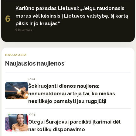
Kariūno pažadas Lietuvai: „Jeigu raudonasis
maras vėl kėsinsis į Lietuvos valstybę, šį kartą
6
pilsis ir jo kraujas“
6 balandžio
NAUJAUSIA
Naujausios naujienos
17:24
Šokiruojanti dienos naujiena:
nenumaldomai artėja tai, ko niekas
nesitikėjo pamatyti jau rugpjūtį!
10:04
Olegui Šurajevui pareikšti įtarimai dėl
narkotikų disponavimo