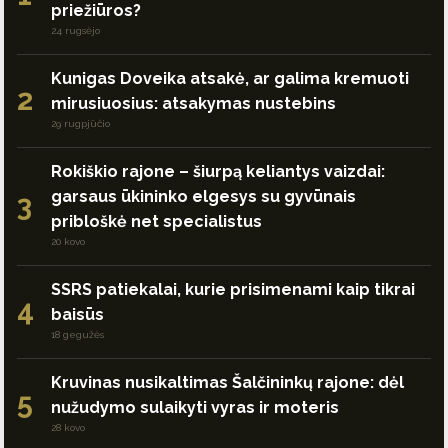
priežiūros?
24 rugsėjo
Kunigas Doveika atsakė, ar galima kremuoti
2
mirusiuosius: atsakymas nustebins
29 rugpjūčio
Rokiškio rajone – šiurpą keliantys vaizdai:
garsaus ūkininko elgesys su gyvūnais
3
pribloškė net specialistus
20 kovo
SSRS patiekalai, kurie prisimenami kaip tikrai
4
baisūs
18 gegužės
Kruvinas nusikaltimas Šalčininkų rajone: dėl
5
nužudymo sulaikyti vyras ir moteris
28 kovo