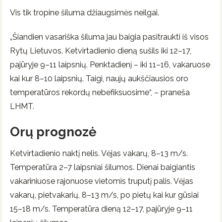
Vis tik tropine šiluma džiaugsimės neilgai.
„Šiandien vasariška šiluma jau baigia pasitraukti iš visos
Rytų Lietuvos. Ketvirtadienio dieną sušils iki 12–17,
pajūryje 9–11 laipsnių. Penktadienį – iki 11–16, vakaruose
kai kur 8–10 laipsnių. Taigi, naujų aukščiausios oro
temperatūros rekordų nebefiksuosime“, – praneša
LHMT.
Orų prognozė
Ketvirtadienio naktį nelis. Vėjas vakarų, 8–13 m/s.
Temperatūra 2–7 laipsniai šilumos. Dienai baigiantis
vakariniuose rajonuose vietomis truputį palis. Vėjas
vakarų, pietvakarių, 8–13 m/s, po pietų kai kur gūsiai
15–18 m/s. Temperatūra dieną 12–17, pajūryje 9–11