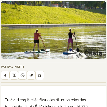
PASIDALINKITE
Trečią dieną iš eilės fiksuotas šilumos rekordas.
Balandžio 10-ąją Šalčininkuose įkaito net iki 27,0