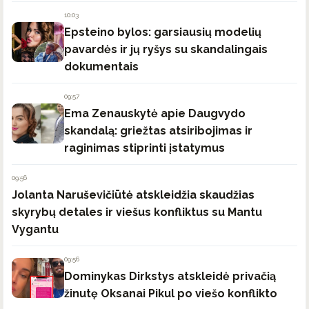
10:03
Epsteino bylos: garsiausių modelių
pavardės ir jų ryšys su skandalingais
dokumentais
09:57
Ema Zenauskytė apie Daugvydo
skandalą: griežtas atsiribojimas ir
raginimas stiprinti įstatymus
09:56
Jolanta Naruševičiūtė atskleidžia skaudžias
skyrybų detales ir viešus konfliktus su Mantu
Vygantu
09:56
Dominykas Dirkstys atskleidė privačią
žinutę Oksanai Pikul po viešo konflikto