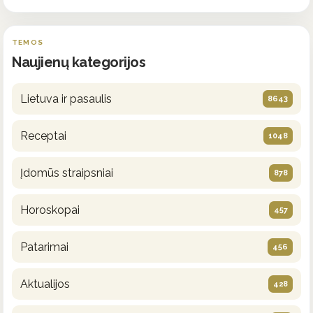
TEMOS
Naujienų kategorijos
Lietuva ir pasaulis
8643
Receptai
1048
Įdomūs straipsniai
878
Horoskopai
457
Patarimai
456
Aktualijos
428