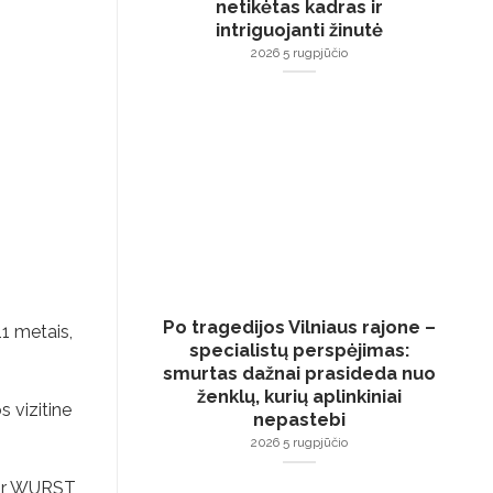
netikėtas kadras ir
intriguojanti žinutė
2026 5 rugpjūčio
Po tragedijos Vilniaus rajone –
11 metais,
specialistų perspėjimas:
smurtas dažnai prasideda nuo
ženklų, kurių aplinkiniai
s vizitine
nepastebi
2026 5 rugpjūčio
ą ir WURST