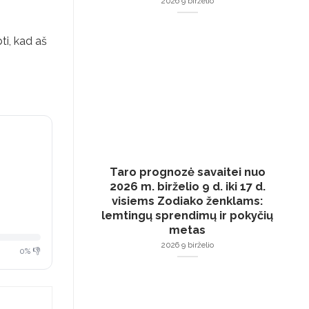
2026 9 birželio
ti, kad aš
Taro prognozė savaitei nuo
2026 m. birželio 9 d. iki 17 d.
visiems Zodiako ženklams:
lemtingų sprendimų ir pokyčių
metas
2026 9 birželio
0% 👎