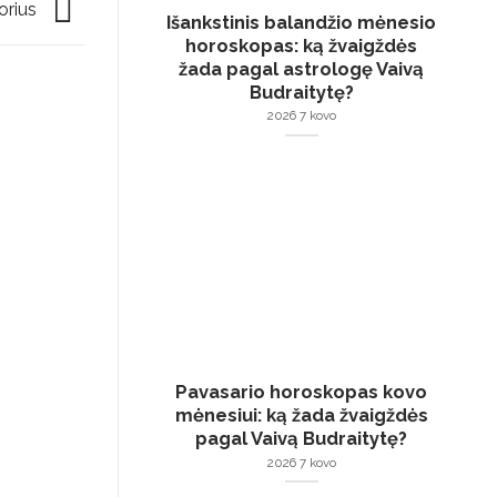
torius
Išankstinis balandžio mėnesio
horoskopas: ką žvaigždės
žada pagal astrologę Vaivą
Budraitytę?
2026 7 kovo
Pavasario horoskopas kovo
mėnesiui: ką žada žvaigždės
pagal Vaivą Budraitytę?
07
2
2026 7 kovo
Rgp
R