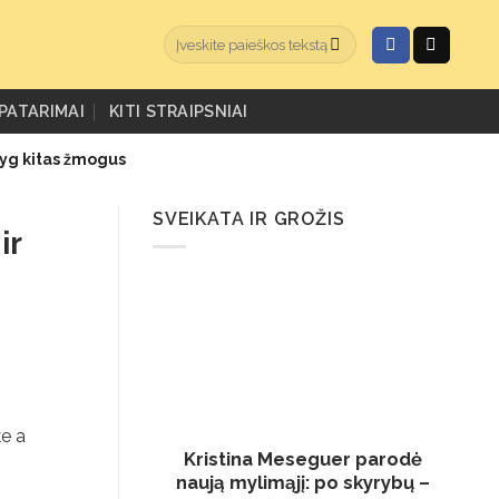
PATARIMAI
KITI STRAIPSNIAI
lyg kitas žmogus
SVEIKATA IR GROŽIS
ir
ke a
Kristina Meseguer parodė
naują mylimąjį: po skyrybų –