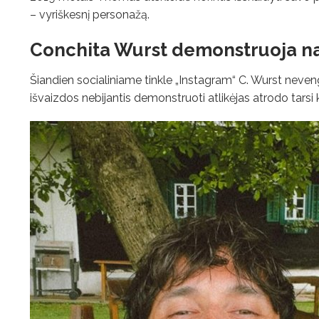
– vyriškesnį personažą.
Conchita Wurst demonstruoja n
Šiandien socialiniame tinkle „Instagram“ C. Wurst neve
išvaizdos nebijantis demonstruoti atlikėjas atrodo tarsi