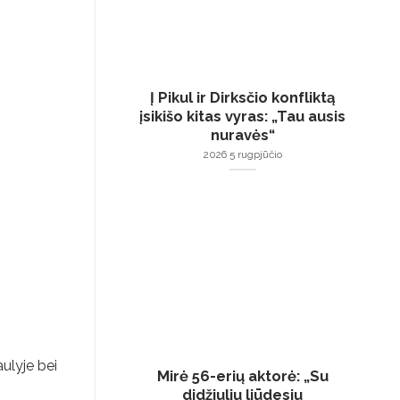
Į Pikul ir Dirksčio konfliktą
įsikišo kitas vyras: „Tau ausis
nuravės“
2026 5 rugpjūčio
ulyje bei
Mirė 56-erių aktorė: „Su
didžiuliu liūdesiu