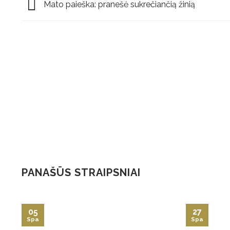
Mato paieška: pranešė sukrečiančią žinią
PANAŠŪS STRAIPSNIAI
05
27
Spa
Spa