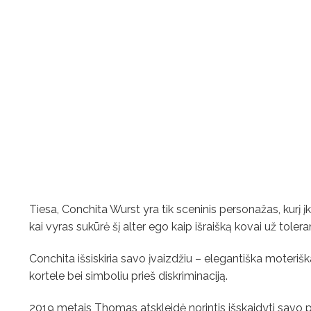
Tiesa, Conchita Wurst yra tik sceninis personažas, kurį 
kai vyras sukūrė šį alter ego kaip išraišką kovai už toleranc
Conchita išsiskiria savo įvaizdžiu – elegantiška moterišk
kortele bei simboliu prieš diskriminaciją.
2019 metais Thomas atskleidė norintis išskaidyti savo