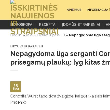
Skip
to
APIE MUS
INFORMACIJA
content
HOROSKOPAI
RECEPTAI
ĮDOMŪS STRAIPSNIAI
A
Pradžia
»
Įrašai
»
Lietuva ir pasaulis
»
Nepagydoma liga sergan
LIETUVA IR PASAULIS
Nepagydoma liga serganti Con
prisegamų plaukų: lyg kitas ž
15
Spa
Conchita Wurst tapo tikra žvaigžde, kai 2014-aisiais lai
Phoenix“.