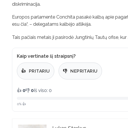
diskriminacija.
Europos parlamente Conchita pasakė kalbą apie pagarbą i
esu čia“, – delegatams kalbėjo atlikėja.
Tais pačiais metais ji pasirodė Jungtinių Tautų ofise, k
Kaip vertinate šį straipsnį?
👍
PRITARIU
👎
NEPRITARIU
👍
0
👎
0
Iš viso: 0
0% 👍