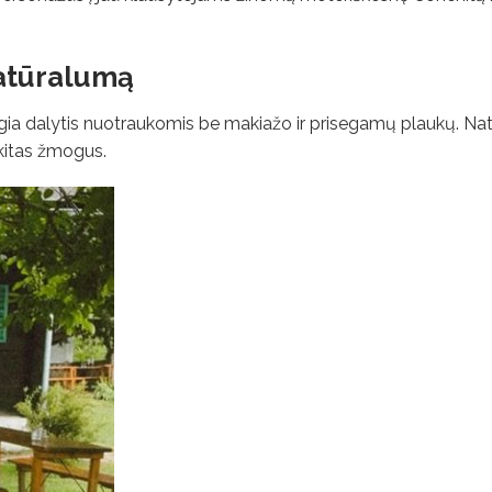
atūralumą
ngia dalytis nuotraukomis be makiažo ir prisegamų plaukų. Nat
 kitas žmogus.