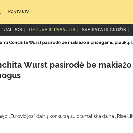
KONTAKTAI
KTUALIJOS
LIETUVA IR PASAULIS
SVEIKATA IR GROŽIS
ti Conchita Wurst pasirodė be makiažo ir prisegamų plaukų: 
chita Wurst pasirodė be makiažo 
mogus
mėjo „Eurovizijos“ dainų konkursą su dramatiška daina „Rise Li