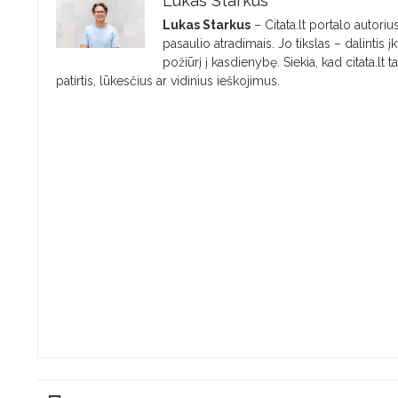
Lukas Starkus
Lukas Starkus
– Citata.lt portalo autorius
pasaulio atradimais. Jo tikslas – dalintis
požiūrį į kasdienybę. Siekia, kad citata.lt 
patirtis, lūkesčius ar vidinius ieškojimus.