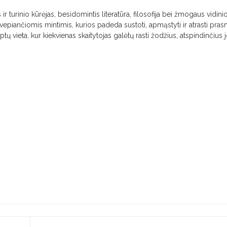
 ir turinio kūrėjas, besidomintis literatūra, filosofija bei žmogaus vidini
 įkvepiančiomis mintimis, kurios padeda sustoti, apmąstyti ir atrasti pra
taptų vieta, kur kiekvienas skaitytojas galėtų rasti žodžius, atspindinčius 