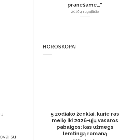
pranešame…“
2026 4 rugpjūčio
HOROSKOPAI
5 zodiako ženklai, kurie ras
su
meilę iki 2026-ųjų vasaros
pabaigos: kas užmegs
lemtingą romaną
ovai su