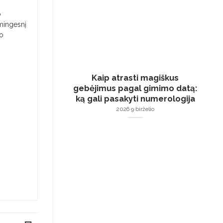
o
smingesnį
jo
Kaip atrasti magiškus
gebėjimus pagal gimimo datą:
ką gali pasakyti numerologija
2026 9 birželio