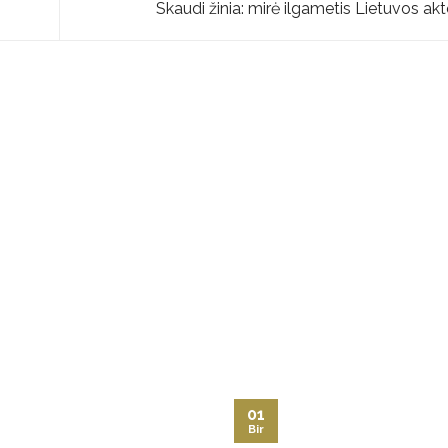
Skaudi žinia: mirė ilgametis Lietuvos ak
01
Bir