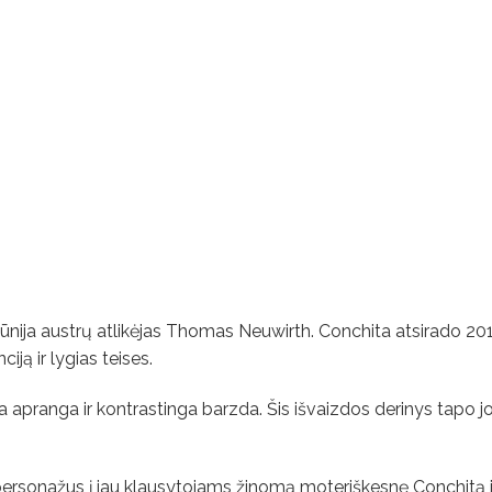
įkūnija austrų atlikėjas Thomas Neuwirth. Conchita atsirado 20
iją ir lygias teises.
a apranga ir kontrastinga barzda. Šis išvaizdos derinys tapo jo
 personažus į jau klausytojams žinomą moteriškesnę Conchit