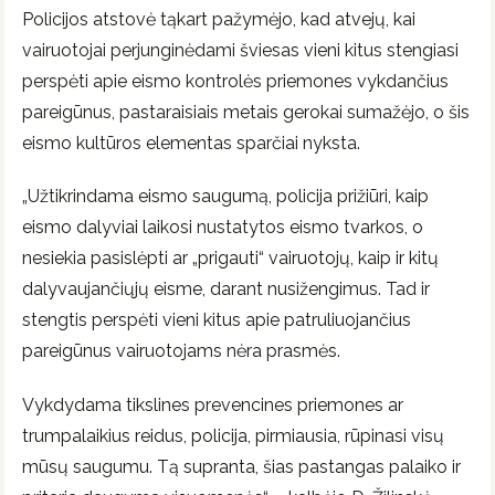
Policijos atstovė tąkart pažymėjo, kad atvejų, kai
vairuotojai perjunginėdami šviesas vieni kitus stengiasi
perspėti apie eismo kontrolės priemones vykdančius
pareigūnus, pastaraisiais metais gerokai sumažėjo, o šis
eismo kultūros elementas sparčiai nyksta.
„Užtikrindama eismo saugumą, policija prižiūri, kaip
eismo dalyviai laikosi nustatytos eismo tvarkos, o
nesiekia pasislėpti ar „prigauti“ vairuotojų, kaip ir kitų
dalyvaujančiųjų eisme, darant nusižengimus. Tad ir
stengtis perspėti vieni kitus apie patruliuojančius
pareigūnus vairuotojams nėra prasmės.
Vykdydama tikslines prevencines priemones ar
trumpalaikius reidus, policija, pirmiausia, rūpinasi visų
mūsų saugumu. Tą supranta, šias pastangas palaiko ir