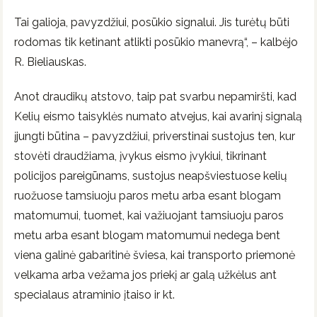
Tai galioja, pavyzdžiui, posūkio signalui. Jis turėtų būti
rodomas tik ketinant atlikti posūkio manevrą“, – kalbėjo
R. Bieliauskas.
Anot draudikų atstovo, taip pat svarbu nepamiršti, kad
Kelių eismo taisyklės numato atvejus, kai avarinį signalą
įjungti būtina – pavyzdžiui, priverstinai sustojus ten, kur
stovėti draudžiama, įvykus eismo įvykiui, tikrinant
policijos pareigūnams, sustojus neapšviestuose kelių
ruožuose tamsiuoju paros metu arba esant blogam
matomumui, tuomet, kai važiuojant tamsiuoju paros
metu arba esant blogam matomumui nedega bent
viena galinė gabaritinė šviesa, kai transporto priemonė
velkama arba vežama jos priekį ar galą užkėlus ant
specialaus atraminio įtaiso ir kt.