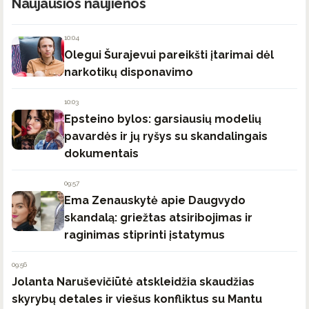
Naujausios naujienos
10:04
Olegui Šurajevui pareikšti įtarimai dėl
narkotikų disponavimo
10:03
Epsteino bylos: garsiausių modelių
pavardės ir jų ryšys su skandalingais
dokumentais
09:57
Ema Zenauskytė apie Daugvydo
skandalą: griežtas atsiribojimas ir
raginimas stiprinti įstatymus
09:56
Jolanta Naruševičiūtė atskleidžia skaudžias
skyrybų detales ir viešus konfliktus su Mantu