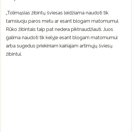
„Tolimąsias žibintų šviesas leidžiama naudoti tik
tamsiuoju paros metu ar esant blogam matomumui.
Rūko žibintais taip pat nedera piktnaudžiauti. Juos
galima naudoti tik kelyje esant blogam matomumui
arba sugedus priekiniam kairiajam artimųjų šviesų
žibintui.