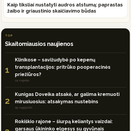
Kaip tiksliai nustatyti audros atstumą: paprastas
žaibo ir griaustinio skaičiavimo būdas
TOP
Skaitomiausios naujienos
Klinikose – savižudybė po kepenų
transplantacijos: pritrūko pooperacinės
1
priežiūros?
24 rugsėjo
Kunigas Doveika atsakė, ar galima kremuoti
2
mirusiuosius: atsakymas nustebins
29 rugpjūčio
Rokiškio rajone – šiurpą keliantys vaizdai:
garsaus ūkininko elgesys su gyvūnais