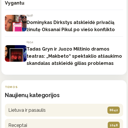
Vygantu
09:56
Dominykas Dirkstys atskleidė privačią
žinutę Oksanai Pikul po viešo konflikto
09:54
Tadas Gryn ir Juozo Miltinio dramos
teatras: „Makbeto“ spektaklio atšaukimo
skandalas atskleidė gilias problemas
TEMOS
Naujienų kategorijos
Lietuva ir pasaulis
8642
Receptai
1048