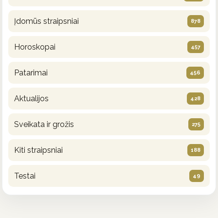
Įdomūs straipsniai
878
Horoskopai
457
Patarimai
456
Aktualijos
428
Sveikata ir grožis
275
Kiti straipsniai
188
Testai
49