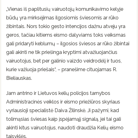
„Vienas iš paplitusių vairuotojų komunikavimo kelyje
būdų yra mirksėjimas ilgosiomis šviesomis ar rūko
žibintais. Nors tokio gesto intencijos dažnu atveju yra
geros, tačiau kitiems eismo dalyviams toks veiksmas
gali pridaryti keblumų – ilgosios šviesos ar rūko žibintai
gali akinti ne tik priešinga kryptimi atvažiuojančius
vairuotojus, bet per galinio vaizdo veidrodėlį ir tuos,
kurie važiuoja priešais“, – pranešime cituojamas R.
Bieliauskas.
Jam antrino ir Lietuvos kelių policijos tarnybos
Administracinės veiklos ir eismo priežiūros skyriaus
vyriausioji specialistė Daiva Žilinskė. Ji pažymi, kad
tolimąsias šviesas kaip įspėjamąjį signalą, jei tai gali
akinti kitus vairuotojus, naudoti draudžia Kelių eismo
taisyklės.