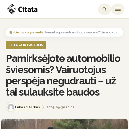
Skip
to
/
Lietuva ir pasaulis
/
Pamirksėjote automobilio šviesomis? Vairuotojus perspėja negudrauti – už tai sulauksite baudos
content
LIETUVA IR PASAULIS
Pamirksėjote automobilio
šviesomis? Vairuotojus
perspėja negudrauti – už
tai sulauksite baudos
Lukas Starkus
2024-09-30 20:02