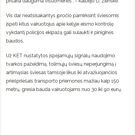
pritaria dauguma visuomenės“, – kalbėjo D. Žilinskė.
Vis dar neatsisakantys įpročio pamirksint šviesomis
įspėti kitus vairuotojus apie kelyje eismo kontrolę
vykdantį policijos ekipažą gali sulaukti ir piniginės
baudos.
Už KET nustatytos įspėjamųjų signalų naudojimo
tvarkos pažeidimą, tolimųjų šviesų neperjungimą į
artimąsias šviesas tamsoje likus iki atvažiuojančios
priešpriešais transporto priemonės mažiau kaip 150
metrų, gresia bauda vairuotojams nuo 30 iki 90 eurų.