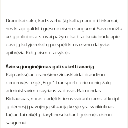
Draudikai sako, kad svarbu šią kalbą naudoti tinkamai,
nes kitaip gali kilti grėsmė eismo saugumui. Savo ruožtu
kelių policijos atstovai pažymi, kad tai, kokiu būdu apie
pavojų kelyje reikėtų perspėti kitus eismo dalyvius,
apibrėžia Kelių eismo taisyklės.
Šviesų junginėjimas gali sukelti avariją
Kaip anksčiau pranešime žiniasklaidai draudimo
bendrovės teigė „Ergo“ Transporto priemonių žalų
administravimo skyriaus vadovas Raimondas
Bieliauskas, noras padėti kitiems vairuotojams, atkreipti
jų dėmesį į pavojingą situaciją kelyje yra sveikintinas,
tačiau tai reikėtų daryti nesukeliant grėsmės eismo
saugumui.