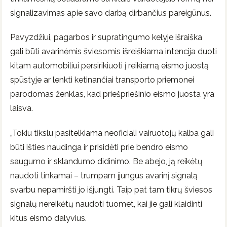
signalizavimas apie savo darbą dirbančius pareigūnus.
Pavyzdžiui, pagarbos ir supratingumo kelyje išraiška
gali būti avarinėmis šviesomis išreiškiama intencija duoti
kitam automobiliui persirikiuoti į reikiamą eismo juostą
spūstyje ar lenkti ketinančiai transporto priemonei
parodomas ženklas, kad priešpriešinio eismo juosta yra
laisva.
„Tokiu tikslu pasitelkiama neoficiali vairuotojų kalba gali
būti išties naudinga ir prisidėti prie bendro eismo
saugumo ir sklandumo didinimo. Be abejo, ją reikėtų
naudoti tinkamai – trumpam įjungus avarinį signalą
svarbu nepamiršti jo išjungti. Taip pat tam tikrų šviesos
signalų nereikėtų naudoti tuomet, kai jie gali klaidinti
kitus eismo dalyvius.