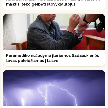
miškus, teko gelbėti stovyklautojus
Paramediko nužudymu įtariamos Sadauskienės
tėvas paleidžiamas į laisvę