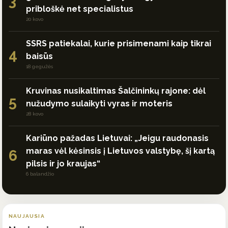
3
pribloškė net specialistus
20 kovo
SSRS patiekalai, kurie prisimenami kaip tikrai
4
baisūs
18 gegužės
Kruvinas nusikaltimas Šalčininkų rajone: dėl
5
nužudymo sulaikyti vyras ir moteris
28 kovo
Kariūno pažadas Lietuvai: „Jeigu raudonasis
maras vėl kėsinsis į Lietuvos valstybę, šį kartą
6
pilsis ir jo kraujas“
6 balandžio
NAUJAUSIA