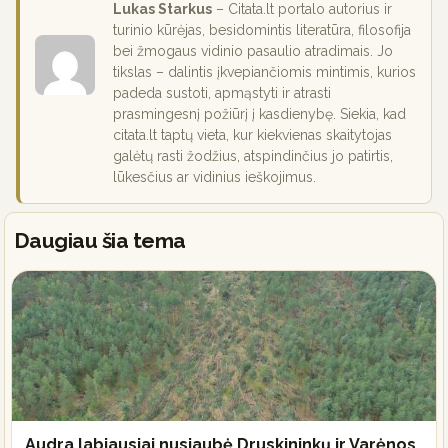
Lukas Starkus
– Citata.lt portalo autorius ir
turinio kūrėjas, besidomintis literatūra, filosofija
bei žmogaus vidinio pasaulio atradimais. Jo
tikslas – dalintis įkvepiančiomis mintimis, kurios
padeda sustoti, apmąstyti ir atrasti
prasmingesnį požiūrį į kasdienybę. Siekia, kad
citata.lt taptų vieta, kur kiekvienas skaitytojas
galėtų rasti žodžius, atspindinčius jo patirtis,
lūkesčius ar vidinius ieškojimus.
Daugiau šia tema
Audra labiausiai nusiaubė Druskininkų ir Varėnos