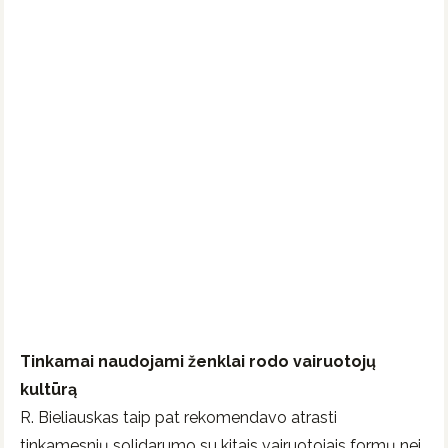
Tinkamai naudojami ženklai rodo vairuotojų
kultūrą
R. Bieliauskas taip pat rekomendavo atrasti
tinkamesnių solidarumo su kitais vairuotojais formų nei