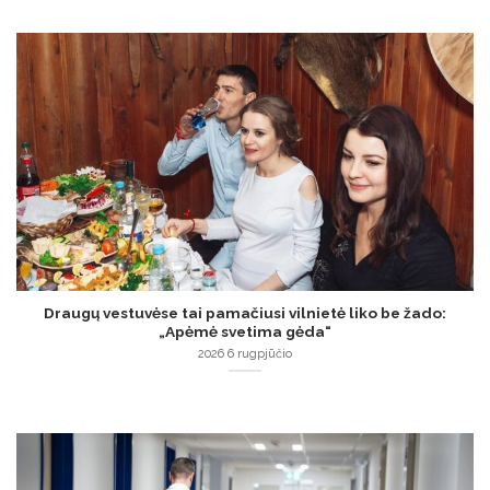
Draugų vestuvėse tai pamačiusi vilnietė liko be žado:
„Apėmė svetima gėda“
2026 6 rugpjūčio