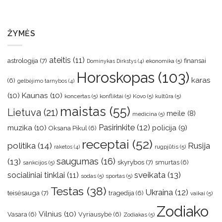
ŽYMĖS
ateitis
(11)
astrologija
(7)
finansai
ekonomika
(5)
Dominykas Dirkstys
(4)
Horoskopas
(103)
karas
(6)
gelbėjimo tarnybos
(4)
(10)
Kaunas
(10)
koncertas
(5)
konfliktai
(5)
Kovo
(5)
kultūra
(5)
maistas
(55)
Lietuva
(21)
meile
(8)
medicina
(5)
muzika
(10)
Pasirinkite
(12)
policija
(9)
Oksana Pikul
(6)
receptai
(52)
politika
(14)
Rusija
rugpjūtis
(5)
raketos
(4)
saugumas
(16)
(13)
skyrybos
(7)
smurtas
(6)
sankcijos
(5)
sveikata
(13)
socialiniai tinklai
(11)
sodas
(5)
sportas
(5)
Testas
(38)
Ukraina
(12)
teisėsauga
(7)
tragedija
(6)
vaikai
(5)
Zodiako
Vilnius
(10)
Vasara
(6)
Vyriausybė
(6)
Zodiakas
(5)