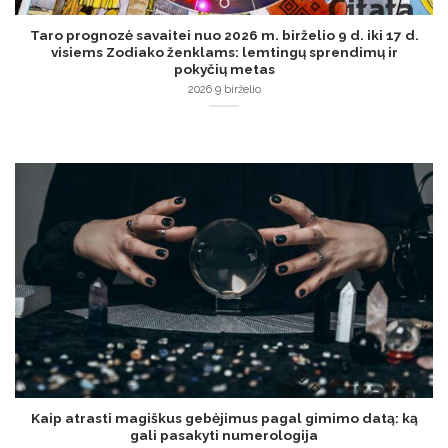
Taro prognozė savaitei nuo 2026 m. birželio 9 d. iki 17 d.
visiems Zodiako ženklams: lemtingų sprendimų ir
pokyčių metas
2026 9 birželio
Kaip atrasti magiškus gebėjimus pagal gimimo datą: ką
gali pasakyti numerologija