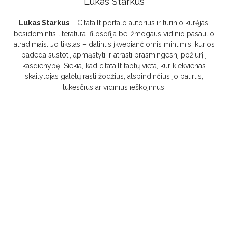
Lukas Starkus
Lukas Starkus
– Citata.lt portalo autorius ir turinio kūrėjas,
besidomintis literatūra, filosofija bei žmogaus vidinio pasaulio
atradimais. Jo tikslas – dalintis įkvepiančiomis mintimis, kurios
padeda sustoti, apmąstyti ir atrasti prasmingesnį požiūrį į
kasdienybę. Siekia, kad citata.lt taptų vieta, kur kiekvienas
skaitytojas galėtų rasti žodžius, atspindinčius jo patirtis,
lūkesčius ar vidinius ieškojimus.