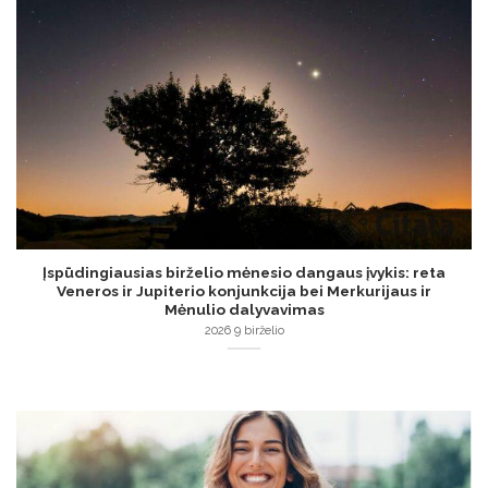
Įspūdingiausias birželio mėnesio dangaus įvykis: reta
Veneros ir Jupiterio konjunkcija bei Merkurijaus ir
Mėnulio dalyvavimas
2026 9 birželio