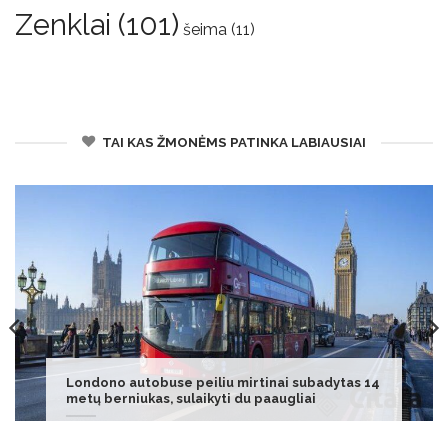
Zenklai
(101)
šeima
(11)
TAI KAS ŽMONĖMS PATINKA LABIAUSIAI
Karas Ukrainoje. CNN: po sankcijų paskelbimo
Rusijos derybininkas atvyko į JAV