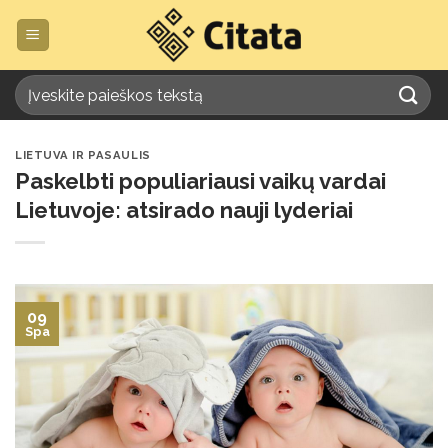
Skip
to
content
LIETUVA IR PASAULIS
Paskelbti populiariausi vaikų vardai
Lietuvoje: atsirado nauji lyderiai
09
Spa