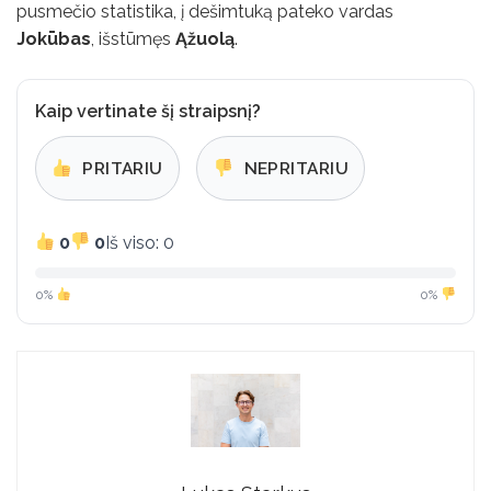
pusmečio statistika, į dešimtuką pateko vardas
Jokūbas
, išstūmęs
Ąžuolą
.
Kaip vertinate šį straipsnį?
PRITARIU
NEPRITARIU
0
0
Iš viso: 0
0%
0%