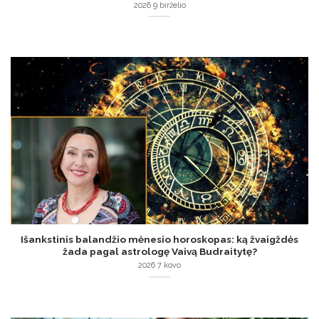
2026 9 birželio
Išankstinis balandžio mėnesio horoskopas: ką žvaigždės
žada pagal astrologę Vaivą Budraitytę?
2026 7 kovo