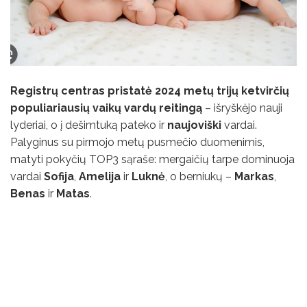
Registrų centras pristatė 2024 metų trijų ketvirčių
populiariausių vaikų vardų reitingą
– išryškėjo nauji
lyderiai, o į dešimtuką pateko ir
naujoviški
vardai.
Palyginus su pirmojo metų pusmečio duomenimis,
matyti pokyčių TOP3 sąraše: mergaičių tarpe dominuoja
vardai
Sofija
,
Amelija
ir
Luknė
, o berniukų –
Markas
,
Benas
ir
Matas
.