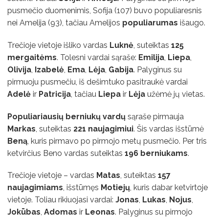
pusmečio duomenimis, Sofija (107) buvo populiaresnis
nei Amelija (93), tačiau Amelijos
populiarumas
išaugo.
Trečioje vietoje išliko vardas
Luknė
, suteiktas
125
mergaitėms
. Tolesni vardai sąraše:
Emilija
,
Liepa
,
Olivija
,
Izabelė
,
Ema
,
Lėja
,
Gabija
. Palyginus su
pirmuoju pusmečiu, iš dešimtuko pasitraukė vardai
Adelė
ir
Patricija
, tačiau
Liepa
ir
Lėja
užėmė jų vietas.
Populiariausių berniukų vardų
sąraše pirmauja
Markas
, suteiktas
221 naujagimiui
. Šis vardas išstūmė
Beną
, kuris pirmavo po pirmojo metų pusmečio. Per tris
ketvirčius Beno vardas suteiktas
196 berniukams
.
Trečioje vietoje – vardas
Matas
, suteiktas
157
naujagimiams
, išstūmęs
Motiejų
, kuris dabar ketvirtoje
vietoje. Toliau rikiuojasi vardai:
Jonas
,
Lukas
,
Nojus
,
Jokūbas
,
Adomas
ir
Leonas
. Palyginus su pirmojo