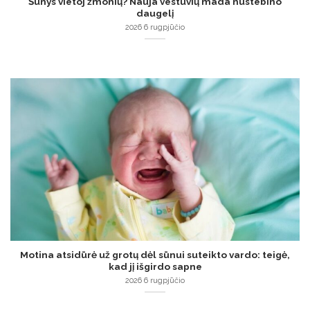
Šunys vietoj žmonių? Nauja vestuvių mada nustebino
daugelį
2026 6 rugpjūčio
Motina atsidūrė už grotų dėl sūnui suteikto vardo: teigė,
kad jį išgirdo sapne
2026 6 rugpjūčio