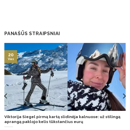
PANAŠŪS STRAIPSNIAI
20
Vas
Viktorija Siegel pirmą kartą slidinėja kalnuose: už stilingą
aprangą paklojo kelis tūkstančius eurų