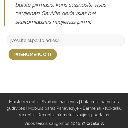
būkite pirmasis, kuris sužinosite visas
naujienas! Gaukite geriausias bei
skaitomiausias naujienas pirmi!
Maisto receptai
|
Svarbios naujienos
|
Patarimai, pamokos
gudrybes
|
Mobilus baras Panevežyje - Barmenai - Kokteilių
receptai
|
Receptai internetu
|
Naujienų portalas
Visos teisės saugomos 2026 ©
Citata.lt