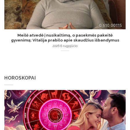
Meilė atvedė į nusikaltimą, o pasekmės pakeitė
gyvenimą: Vitalija prabilo apie skaudžius išbandymus
2026 6 rugpjūčio
HOROSKOPAI