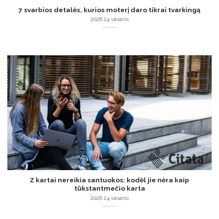
7 svarbios detalės, kurios moterį daro tikrai tvarkingą
2026 24 vasario
Z kartai nereikia santuokos: kodėl jie nėra kaip
tūkstantmečio karta
2026 24 vasario