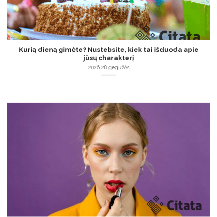
Kurią dieną gimėte? Nustebsite, kiek tai išduoda apie
jūsų charakterį
2026 28 gegužės