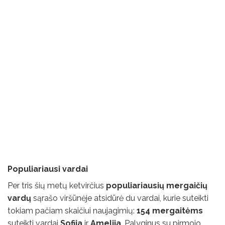
Populiariausi vardai
Per tris šių metų ketvirčius
populiariausių mergaičių
vardų
sąrašo viršūnėje atsidūrė du vardai, kurie suteikti
tokiam pačiam skaičiui naujagimių:
154 mergaitėms
suteikti vardai
Sofija
ir
Amelija
. Palyginus su pirmojo