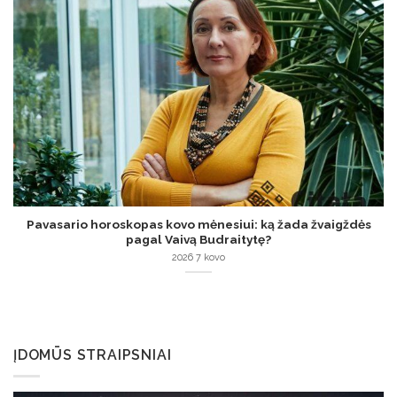
Pavasario horoskopas kovo mėnesiui: ką žada žvaigždės
pagal Vaivą Budraitytę?
2026 7 kovo
ĮDOMŪS STRAIPSNIAI