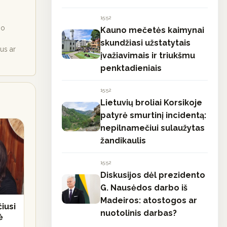
15:52
io
Kauno mečetės kaimynai
skundžiasi užstatytais
ius ar
įvažiavimais ir triukšmu
penktadieniais
15:52
Lietuvių broliai Korsikoje
patyrė smurtinį incidentą:
nepilnamečiui sulaužytas
žandikaulis
15:52
Diskusijos dėl prezidento
G. Nausėdos darbo iš
Madeiros: atostogos ar
iusi
nuotolinis darbas?
ė