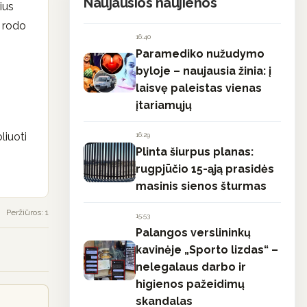
Naujausios naujienos
kius
i rodo
16:40
Paramediko nužudymo
byloje – naujausia žinia: į
laisvę paleistas vienas
įtariamųjų
liuoti
16:29
Plinta šiurpus planas:
rugpjūčio 15-ąją prasidės
masinis sienos šturmas
Peržiūros: 1
15:53
Palangos verslininkų
kavinėje „Sporto lizdas“ –
nelegalaus darbo ir
higienos pažeidimų
skandalas