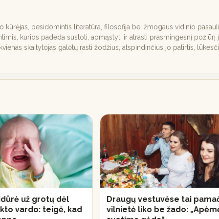
nio kūrėjas, besidomintis literatūra, filosofija bei žmogaus vidinio pasaul
ntimis, kurios padeda sustoti, apmąstyti ir atrasti prasmingesnį požiūrį į
ekvienas skaitytojas galėtų rasti žodžius, atspindinčius jo patirtis, lūkesč
idūrė už grotų dėl
Draugų vestuvėse tai pamač
kto vardo: teigė, kad
vilnietė liko be žado: „Apėm