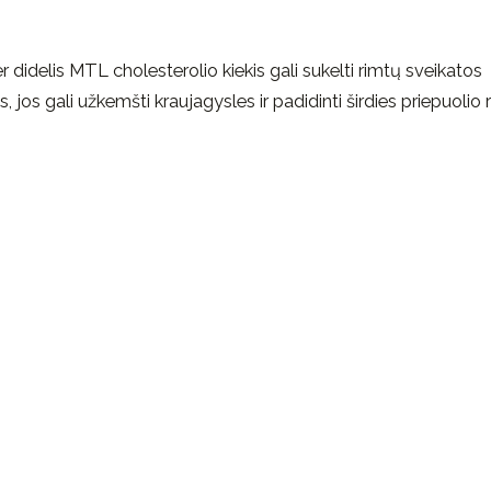
didelis MTL cholesterolio kiekis gali sukelti rimtų sveikatos
 jos gali užkemšti kraujagysles ir padidinti širdies priepuolio r