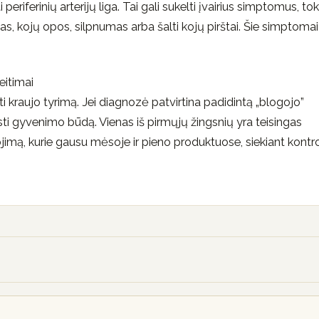
 periferinių arterijų liga. Tai gali sukelti įvairius simptomus, to
, kojų opos, silpnumas arba šalti kojų pirštai. Šie simptoma
eitimai
kti kraujo tyrimą. Jei diagnozė patvirtina padidintą „blogojo”
sti gyvenimo būdą. Vienas iš pirmųjų žingsnių yra teisingas
imą, kurie gausu mėsoje ir pieno produktuose, siekiant kontro