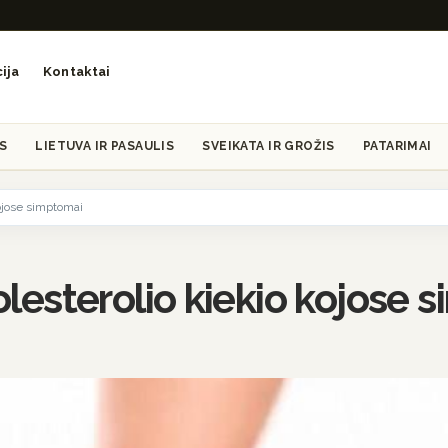
ija
Kontaktai
S
LIETUVA IR PASAULIS
SVEIKATA IR GROŽIS
PATARIMAI
kojose simptomai
holesterolio kiekio kojose