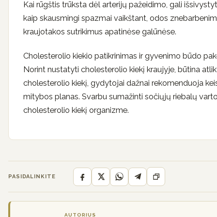
Kai rūgštis trūksta dėl arterijų pažeidimo, gali išsivystyti
kaip skausmingi spazmai vaikštant, odos znebarbenimas
kraujotakos sutrikimus apatinėse galūnėse.
Cholesterolio kiekio patikrinimas ir gyvenimo būdo pak
Norint nustatyti cholesterolio kiekį kraujyje, būtina atli
cholesterolio kiekį, gydytojai dažnai rekomenduoja kei
mitybos planas. Svarbu sumažinti sočiųjų riebalų vartoj
cholesterolio kiekį organizme.
PASIDALINKITE
AUTORIUS