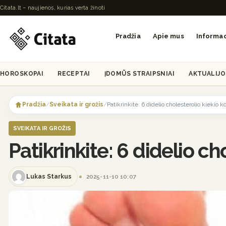
Citata.lt – naujienos, kurias verta žinoti
Pradžia
Apie mus
Informac
HOROSKOPAI
RECEPTAI
ĮDOMŪS STRAIPSNIAI
AKTUALIJO
Skip
to
Pradžia
/
Sveikata ir grožis
/
Patikrinkite: 6 didelio cholesterolio kiekio 
content
SVEIKATA IR GROŽIS
Patikrinkite: 6 didelio c
Lukas Starkus
2025-11-10 10:07