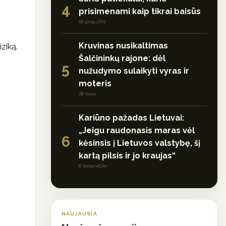
4
prisimenami kaip tikrai baisūs
18 gegužės
Kruvinas nusikaltimas
iziką.
Šalčininkų rajone: dėl
5
nužudymo sulaikyti vyras ir
moteris
28 kovo
Kariūno pažadas Lietuvai:
„Jeigu raudonasis maras vėl
6
kėsinsis į Lietuvos valstybę, šį
kartą pilsis ir jo kraujas“
6 balandžio
NAUJAUSIA