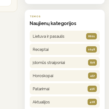
TEMOS
Naujienų kategorijos
Lietuva ir pasaulis
8601
Receptai
1048
Įdomūs straipsniai
878
Horoskopai
457
Patarimai
456
Aktualijos
408