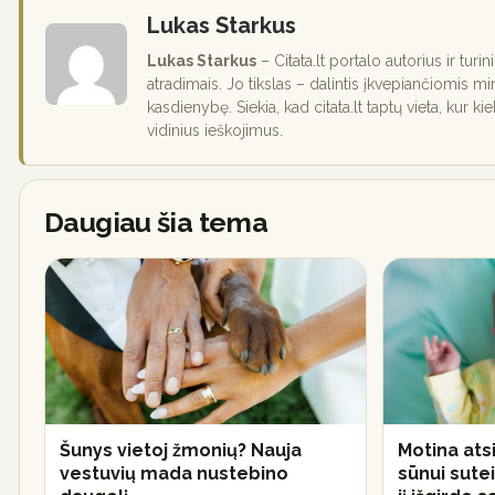
Lukas Starkus
Lukas Starkus
– Citata.lt portalo autorius ir turi
atradimais. Jo tikslas – dalintis įkvepiančiomis mi
kasdienybę. Siekia, kad citata.lt taptų vieta, kur ki
vidinius ieškojimus.
Daugiau šia tema
Šunys vietoj žmonių? Nauja
Motina ats
vestuvių mada nustebino
sūnui sutei