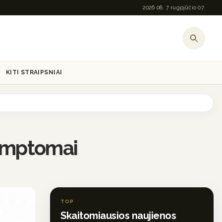
2026 08. 7 rugpjūčio 07.
KITI STRAIPSNIAI
 simptomai
TOP
Skaitomiausios naujienos