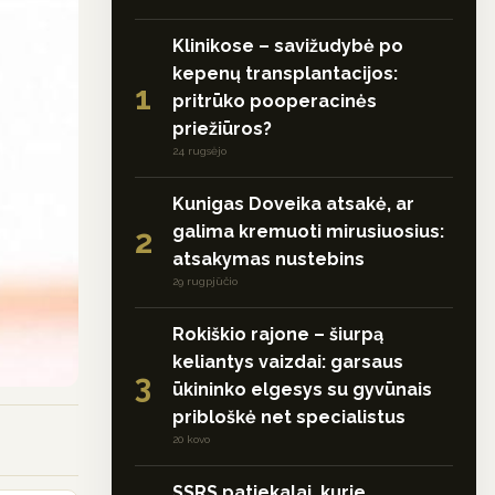
Klinikose – savižudybė po
kepenų transplantacijos:
1
pritrūko pooperacinės
priežiūros?
24 rugsėjo
Kunigas Doveika atsakė, ar
galima kremuoti mirusiuosius:
2
atsakymas nustebins
29 rugpjūčio
Rokiškio rajone – šiurpą
keliantys vaizdai: garsaus
3
ūkininko elgesys su gyvūnais
pribloškė net specialistus
20 kovo
SSRS patiekalai, kurie