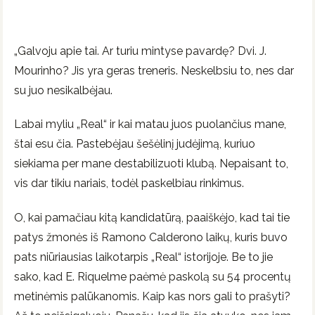
„Galvoju apie tai. Ar turiu mintyse pavardę? Dvi. J.
Mourinho? Jis yra geras treneris. Neskelbsiu to, nes dar
su juo nesikalbėjau.
Labai myliu „Real“ ir kai matau juos puolančius mane,
štai esu čia. Pastebėjau šešėlinį judėjimą, kuriuo
siekiama per mane destabilizuoti klubą. Nepaisant to,
vis dar tikiu nariais, todėl paskelbiau rinkimus.
O, kai pamačiau kitą kandidatūrą, paaiškėjo, kad tai tie
patys žmonės iš Ramono Calderono laikų, kuris buvo
pats niūriausias laikotarpis „Real“ istorijoje. Be to jie
sako, kad E. Riquelme paėmė paskolą su 54 procentų
metinėmis palūkanomis. Kaip kas nors gali to prašyti?