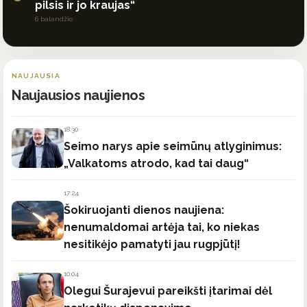
pilsis ir jo kraujas“
6 balandžio
NAUJAUSIA
Naujausios naujienos
18:30
Seimo narys apie seimūnų atlyginimus:
„Valkatoms atrodo, kad tai daug“
17:24
Šokiruojanti dienos naujiena:
nenumaldomai artėja tai, ko niekas
nesitikėjo pamatyti jau rugpjūtį!
10:04
Olegui Šurajevui pareikšti įtarimai dėl