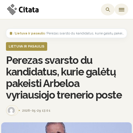
Skip
to
/
Lietuva ir pasaulis
/
Perezas svarsto du kandidatus, kurie galėtų pakeisti Arbeloa vyriausiojo trenerio poste
content
LIETUVA IR PASAULIS
Perezas svarsto du
kandidatus, kurie galėtų
pakeisti Arbeloa
vyriausiojo trenerio poste
2026-05-29 13:01