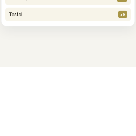
Testai
49