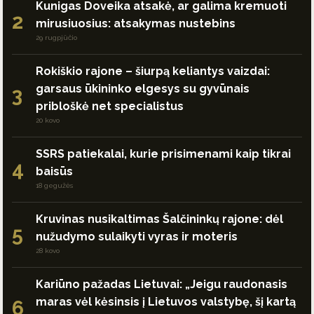
Kunigas Doveika atsakė, ar galima kremuoti
2
mirusiuosius: atsakymas nustebins
29 rugpjūčio
Rokiškio rajone – šiurpą keliantys vaizdai:
garsaus ūkininko elgesys su gyvūnais
3
pribloškė net specialistus
20 kovo
SSRS patiekalai, kurie prisimenami kaip tikrai
4
baisūs
18 gegužės
Kruvinas nusikaltimas Šalčininkų rajone: dėl
5
nužudymo sulaikyti vyras ir moteris
28 kovo
Kariūno pažadas Lietuvai: „Jeigu raudonasis
maras vėl kėsinsis į Lietuvos valstybę, šį kartą
6