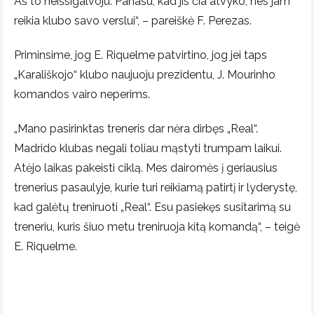
Aš to neišsigalvoju. Panašu, kad jis čia atvyko, nes jam
reikia klubo savo verslui“, – pareiškė F. Perezas.
Priminsime, jog E. Riquelme patvirtino, jog jei taps
„Karališkojo“ klubo naujuoju prezidentu, J. Mourinho
komandos vairo neperims.
„Mano pasirinktas treneris dar nėra dirbęs „Real“.
Madrido klubas negali toliau mąstyti trumpam laikui.
Atėjo laikas pakeisti ciklą. Mes dairomės į geriausius
trenerius pasaulyje, kurie turi reikiamą patirtį ir lyderystę,
kad galėtų treniruoti „Real“. Esu pasiekęs susitarimą su
treneriu, kuris šiuo metu treniruoja kitą komandą“, – teigė
E. Riquelme.