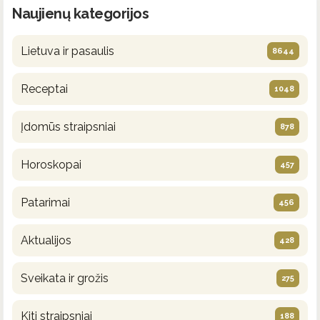
Naujienų kategorijos
Lietuva ir pasaulis
8644
Receptai
1048
Įdomūs straipsniai
878
Horoskopai
457
Patarimai
456
Aktualijos
428
Sveikata ir grožis
275
Kiti straipsniai
188