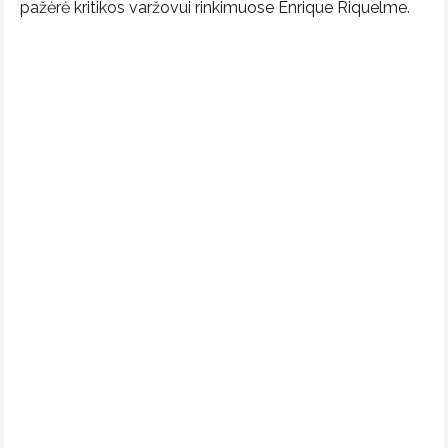
pažėrė kritikos varžovui rinkimuose Enrique Riquelme.