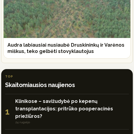
Audra labiausiai nusiaubė Druskininkų ir Varėnos
miškus, teko gelbėti stovyklautojus
TOP
Skaitomiausios naujienos
Klinikose – savižudybė po kepenų
transplantacijos: pritrūko pooperacinės
1
priežiūros?
24 rugsėjo