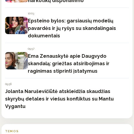
narkotikų disponavimo
10:03
Epsteino bylos: garsiausių modelių
pavardės ir jų ryšys su skandalingais
dokumentais
09:57
Ema Zenauskytė apie Daugvydo
skandalą: griežtas atsiribojimas ir
raginimas stiprinti įstatymus
09:56
Jolanta Naruševičiūtė atskleidžia skaudžias
skyrybų detales ir viešus konfliktus su Mantu
Vygantu
TEMOS