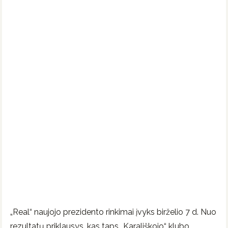
„Real“ naujojo prezidento rinkimai įvyks birželio 7 d. Nuo
rezultatų priklausys, kas taps „Karališkojo“ klubo