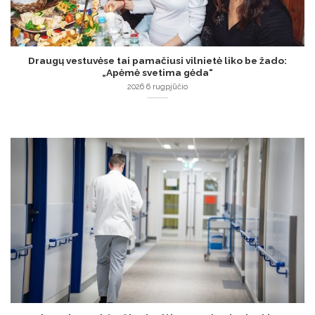
Draugų vestuvėse tai pamačiusi vilnietė liko be žado:
„Apėmė svetima gėda“
2026 6 rugpjūčio