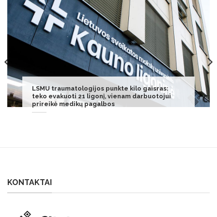
Prasideda priešpilnis: Budraitytė siunčia žinią 3
Zodiako ženklams
KONTAKTAI