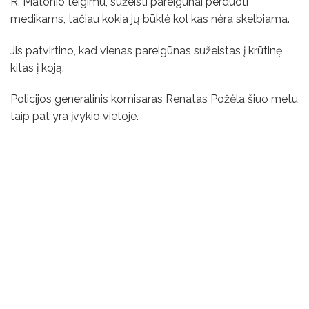
R. Matonio teigimu, sužeisti pareigūnai perduoti
medikams, tačiau kokia jų būklė kol kas nėra skelbiama.
Jis patvirtino, kad vienas pareigūnas sužeistas į krūtinę,
kitas į koją.
Policijos generalinis komisaras Renatas Požėla šiuo metu
taip pat yra įvykio vietoje.