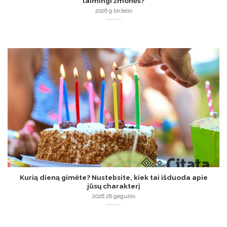
laimingi žmonės?
2026 9 birželio
Kurią dieną gimėte? Nustebsite, kiek tai išduoda apie
jūsų charakterį
2026 28 gegužės