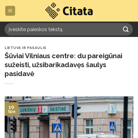
Skip
to
content
LIETUVA IR PASAULIS
Šūviai Vilniaus centre: du pareigūnai
sužeisti, užsibarikadavęs šaulys
pasidavė
10
Spa