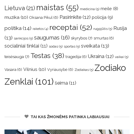
maistas
(55)
Lietuva
(21)
meile
(8)
medicina
(5)
muzika
(10)
Pasirinkite
(12)
policija
(9)
Oksana Pikul
(6)
receptai
(52)
politika
(14)
Rusija
rugpjūtis
(5)
raketos
(4)
saugumas
(16)
(13)
skyrybos
(7)
smurtas
(6)
sankcijos
(5)
sveikata
(13)
socialiniai tinklai
(11)
sodas
(5)
sportas
(5)
Testas
(38)
Ukraina
(12)
teisėsauga
(7)
tragedija
(6)
vaikai
(5)
Zodiako
Vilnius
(10)
Vasara
(6)
Vyriausybė
(6)
Zodiakas
(5)
Zenklai
(101)
šeima
(11)
TAI KAS ŽMONĖMS PATINKA LABIAUSIAI