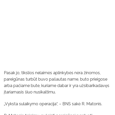
Pasak jo, tikslios nelaimės aplinkybės nėra žinomos,
pareigūnas turbūt buvo pašautas name, buto prieigose
arba pačiame bute, kuriame dabar ir yra užsibarikadavęs
įtariamasis šiuo nusikaltimu.
„Vyksta sulaikymo operacija“, – BNS sakė R. Matonis.