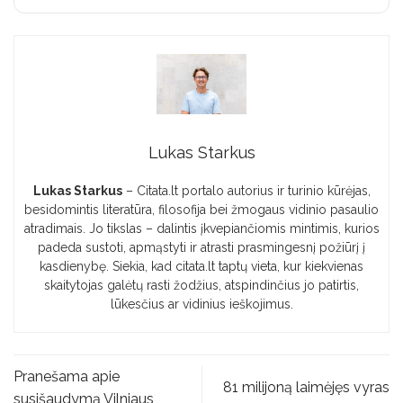
Lukas Starkus
Lukas Starkus
– Citata.lt portalo autorius ir turinio kūrėjas,
besidomintis literatūra, filosofija bei žmogaus vidinio pasaulio
atradimais. Jo tikslas – dalintis įkvepiančiomis mintimis, kurios
padeda sustoti, apmąstyti ir atrasti prasmingesnį požiūrį į
kasdienybę. Siekia, kad citata.lt taptų vieta, kur kiekvienas
skaitytojas galėtų rasti žodžius, atspindinčius jo patirtis,
lūkesčius ar vidinius ieškojimus.
Pranešama apie
81 milijoną laimėjęs vyras
susišaudymą Vilniaus