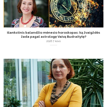
Išankstinis balandžio mėnesio horoskopas: ką žvaigždės
žada pagal astrologę Vaivą Budraitytę?
2026 7 kovo