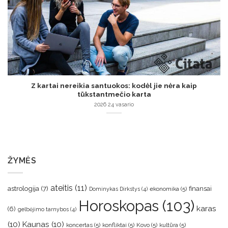
Z kartai nereikia santuokos: kodėl jie nėra kaip
tūkstantmečio karta
2026 24 vasario
ŽYMĖS
ateitis
(11)
astrologija
(7)
finansai
ekonomika
(5)
Dominykas Dirkstys
(4)
Horoskopas
(103)
karas
(6)
gelbėjimo tarnybos
(4)
(10)
Kaunas
(10)
koncertas
(5)
konfliktai
(5)
Kovo
(5)
kultūra
(5)