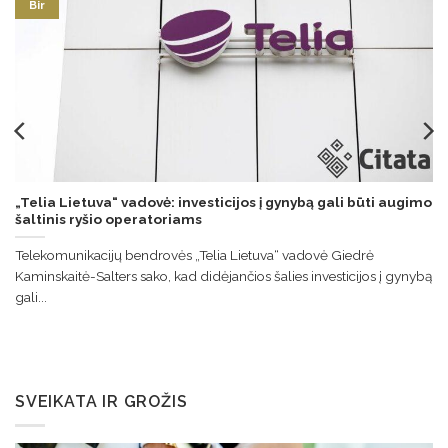
Bir
„Telia Lietuva“ vadovė: investicijos į gynybą gali būti augimo
šaltinis ryšio operatoriams
Telekomunikacijų bendrovės „Telia Lietuva“ vadovė Giedrė
Kaminskaitė-Salters sako, kad didėjančios šalies investicijos į gynybą
gali...
SVEIKATA IR GROŽIS