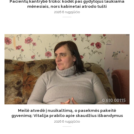
Pacientų kantrybė trūko: kodėl pas gydytojus laukiama
mėnesiais, nors kabinetai atrodo tušti
2026 6 rugpjūčio
Meilė atvedė į nusikaltimą, o pasekmės pakeitė
gyvenimą: Vitalija prabilo apie skaudžius išbandymus
2026 6 rugpjūčio