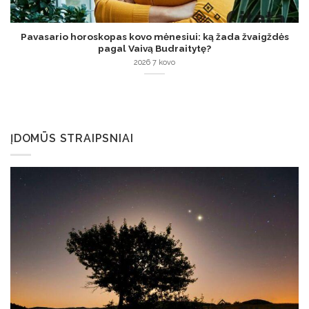
Pavasario horoskopas kovo mėnesiui: ką žada žvaigždės
pagal Vaivą Budraitytę?
2026 7 kovo
ĮDOMŪS STRAIPSNIAI