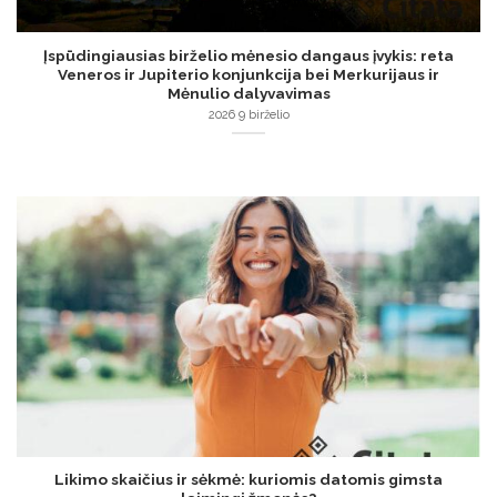
Įspūdingiausias birželio mėnesio dangaus įvykis: reta
Veneros ir Jupiterio konjunkcija bei Merkurijaus ir
Mėnulio dalyvavimas
2026 9 birželio
Likimo skaičius ir sėkmė: kuriomis datomis gimsta