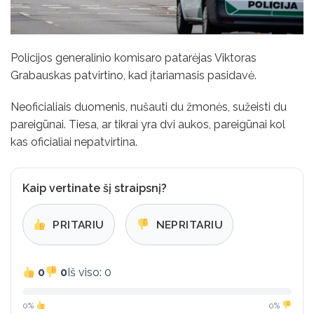
Policijos generalinio komisaro patarėjas Viktoras
Grabauskas patvirtino, kad įtariamasis pasidavė.
Neoficialiais duomenis, nušauti du žmonės, sužeisti du
pareigūnai. Tiesa, ar tikrai yra dvi aukos, pareigūnai kol
kas oficialiai nepatvirtina.
Kaip vertinate šį straipsnį?
PRITARIU
NEPRITARIU
0
0
Iš viso: 0
0%
0%