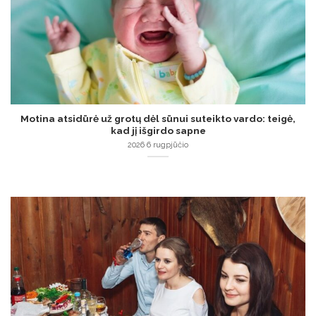
Motina atsidūrė už grotų dėl sūnui suteikto vardo: teigė,
kad jį išgirdo sapne
2026 6 rugpjūčio