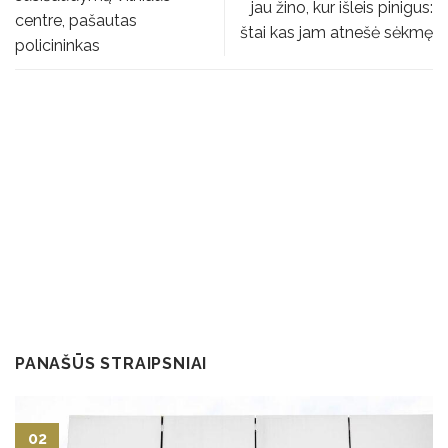
jau žino, kur išleis pinigus:
centre, pašautas
štai kas jam atnešė sėkmę
policininkas
PANAŠŪS STRAIPSNIAI
02