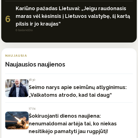
Kariūno pažadas Lietuvai: „Jeigu raudonasis
maras vėl kėsinsis į Lietuvos valstybę, šį kartą
6
pilsis ir jo kraujas“
6 balandžio
NAUJAUSIA
Naujausios naujienos
18:30
Seimo narys apie seimūnų atlyginimus:
„Valkatoms atrodo, kad tai daug“
17:24
Šokiruojanti dienos naujiena:
nenumaldomai artėja tai, ko niekas
nesitikėjo pamatyti jau rugpjūtį!