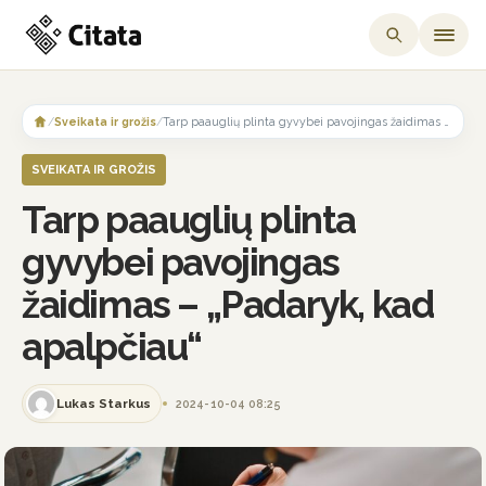
Skip
to
/
Sveikata ir grožis
/
Tarp paauglių plinta gyvybei pavojingas žaidimas – „Padaryk, kad apalpčiau“
content
SVEIKATA IR GROŽIS
Tarp paauglių plinta
gyvybei pavojingas
žaidimas – „Padaryk, kad
apalpčiau“
Lukas Starkus
2024-10-04 08:25