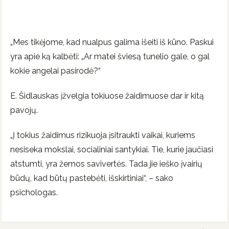
„Mes tikėjome, kad nualpus galima išeiti iš kūno. Paskui
yra apie ką kalbėti: „Ar matei šviesą tunelio gale, o gal
kokie angelai pasirodė?“
E. Šidlauskas įžvelgia tokiuose žaidimuose dar ir kitą
pavojų.
„Į tokius žaidimus rizikuoja įsitraukti vaikai, kuriems
nesiseka mokslai, socialiniai santykiai. Tie, kurie jaučiasi
atstumti, yra žemos savivertės. Tada jie ieško įvairių
būdų, kad būtų pastebėti, išskirtiniai“, – sako
psichologas.