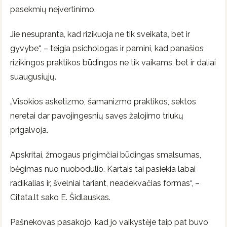
pasekmių neįvertinimo.
Jie nesupranta, kad rizikuoja ne tik sveikata, bet ir
gyvybe“, – teigia psichologas ir pamini, kad panašios
rizikingos praktikos būdingos ne tik vaikams, bet ir daliai
suaugusiųjų.
„Visokios asketizmo, šamanizmo praktikos, sektos
neretai dar pavojingesnių savęs žalojimo triukų
prigalvoja.
Apskritai, žmogaus prigimčiai būdingas smalsumas,
bėgimas nuo nuobodulio. Kartais tai pasiekia labai
radikalias ir, švelniai tariant, neadekvačias formas“, –
Citata.lt sako E. Šidlauskas.
Pašnekovas pasakojo, kad jo vaikystėje taip pat buvo