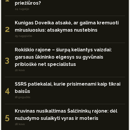
priežiūros?
24 rugsėjo
Kunigas Doveika atsakė, ar galima kremuoti
2
mirusiuosius: atsakymas nustebins
29 rugpjūčio
Rokiškio rajone – šiurpą keliantys vaizdai:
garsaus ūkininko elgesys su gyvūnais
3
pribloškė net specialistus
20 kovo
SSRS patiekalai, kurie prisimenami kaip tikrai
4
baisūs
18 gegužės
Kruvinas nusikaltimas Šalčininkų rajone: dėl
5
nužudymo sulaikyti vyras ir moteris
28 kovo