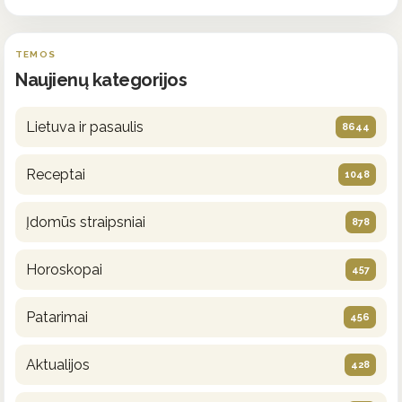
TEMOS
Naujienų kategorijos
Lietuva ir pasaulis
8644
Receptai
1048
Įdomūs straipsniai
878
Horoskopai
457
Patarimai
456
Aktualijos
428