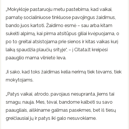
„Mokykloje pastaruoju metu pastebima, kad vaikai,
pamatę socialiniuose tinkluose pavojingus žaidimus,
bando juos kartoti. Žaidimo esmė – sau arba kitam
sukelti alpimą, kai pirma atsitūpus giliai kvėpuojama, o
po to greitai atsistojama prie sienos ir kitas vaikas kurį
laiką spaudžia plaučių srityje“, – į Citata.lt kreipėsi
paauglio mama vilnietė Ieva.
Ji sako, kad toks žaidimas kelia nerimą tiek tėvams, tiek
mokytojams.
„Patys vaikai, atrodo, pavojaus nesupranta, jiems tai
smagu, nauja. Mes, tėvai, bandome kalbėti su savo
paaugliais, aiškiname galimas pasekmes, bet iš tiesų
greičiausiai jų ir patys iki galo nesuvokiame.