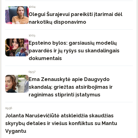
10:04
Olegui Šurajevui pareikšti įtarimai dėl
narkotikų disponavimo
10:03
Epsteino bylos: garsiausių modelių
pavardės ir jų ryšys su skandalingais
dokumentais
09:57
Ema Zenauskytė apie Daugvydo
skandalą: griežtas atsiribojimas ir
raginimas stiprinti įstatymus
09:56
Jolanta Naruševičiūtė atskleidžia skaudžias
skyrybų detales ir viešus konfliktus su Mantu
Vygantu