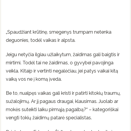
„Spaudžiant krūtinę, smegenys trumpam netenka
deguonies, todėl vaikas ir alpsta.
Jeigu netyčia ilgiau užlaikytum, žaidimas gali baigtis ir
mirtimi. Todėl tai ne žaidimas, o gyvybei pavojinga
veikla. Kitaip ir vertinti negalėčiau, jei patys vaikai kitą
vaiką vos ne į komą įveda.
Be to, nualpęs vaikas gali kristi ir patirti kitokių traumų,
sužalojimų. Ar jį pagaus draugai, klausimas. Juolab ar
mokės suteikti laiku pirmąją pagalbą?“ – kategoriškai
vengti tokių žaidimų patarė specialistas.