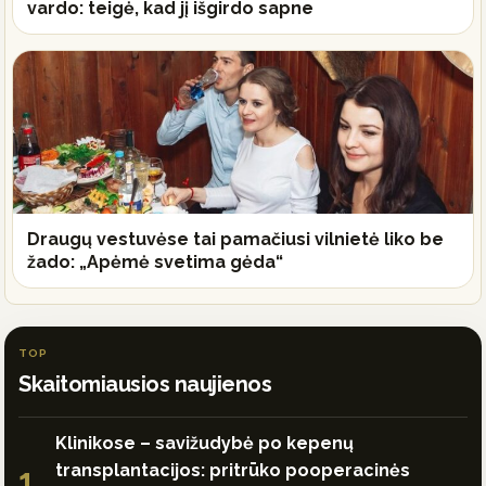
vardo: teigė, kad jį išgirdo sapne
Draugų vestuvėse tai pamačiusi vilnietė liko be
žado: „Apėmė svetima gėda“
TOP
Skaitomiausios naujienos
Klinikose – savižudybė po kepenų
transplantacijos: pritrūko pooperacinės
1