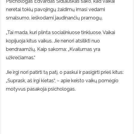
Psichologas Edvardas Šidlauskas sako, kad vaikai
neretai tokių pavojingų žaidimų imasi vedami
smalsumo, ieškodami jaudinančių pramogų.
„Tai mada, kuri plinta socialiniuose tinkluose. Vaikai
kopijuoja kitus vaikus. Jie nenori atsilikti nuo
bendraamžių. Kaip sakoma: „Kvailumas yra
užkrečiamas.“
Jie irgi nori patirti tą patį, o paskui ir pasigirti prieš kitus:
„Suprask, aš irgi kietas“, – apie keisto vaikų pomėgio
motyvus pasakoja psichologas.