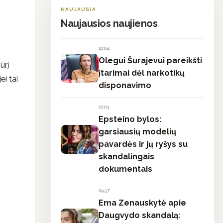
NAUJAUSIA
Naujausios naujienos
10:04
Olegui Šurajevui pareikšti
ūrį
įtarimai dėl narkotikų
ei tai
disponavimo
10:03
Epsteino bylos:
garsiausių modelių
pavardės ir jų ryšys su
skandalingais
dokumentais
09:57
Ema Zenauskytė apie
Daugvydo skandalą: