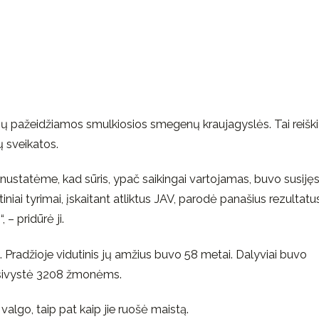
 pažeidžiamos smulkiosios smegenų kraujagyslės. Tai reiški
 sveikatos.
 nustatėme, kad sūris, ypač saikingai vartojamas, buvo susiję
utiniai tyrimai, įskaitant atliktus JAV, parodė panašius rezultatu
 – pridūrė ji.
 Pradžioje vidutinis jų amžius buvo 58 metai. Dalyviai buvo
 išsivystė 3208 žmonėms.
algo, taip pat kaip jie ruošė maistą.