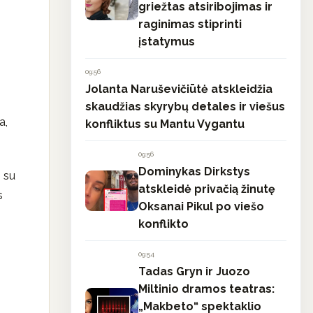
griežtas atsiribojimas ir
raginimas stiprinti
įstatymus
09:56
Jolanta Naruševičiūtė atskleidžia
skaudžias skyrybų detales ir viešus
a,
konfliktus su Mantu Vygantu
09:56
Dominykas Dirkstys
s su
atskleidė privačią žinutę
s
Oksanai Pikul po viešo
konflikto
09:54
Tadas Gryn ir Juozo
Miltinio dramos teatras:
„Makbeto“ spektaklio