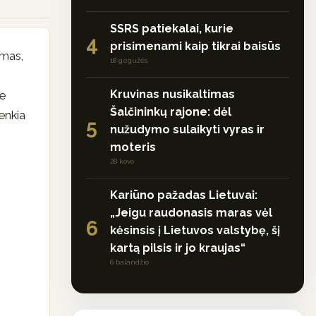
SSRS patiekalai, kurie
4
prisimenami kaip tikrai baisūs
imas,
18 gegužės
Kruvinas nusikaltimas
me
Šalčininkų rajone: dėl
enkia
5
nužudymo sulaikyti vyras ir
moteris
28 kovo
Kariūno pažadas Lietuvai:
„Jeigu raudonasis maras vėl
6
kėsinsis į Lietuvos valstybę, šį
kartą pilsis ir jo kraujas“
6 balandžio