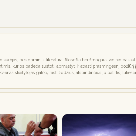
nio kūrėjas, besidomintis literatūra, filosofija bei žmogaus vidinio pasaul
ntimis, kurios padeda sustoti, apmąstyti ir atrasti prasmingesnį požiūrį į
ekvienas skaitytojas galėtų rasti žodžius, atspindinčius jo patirtis, lūkesč