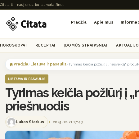
Citata.lt – naujienos, kurias verta žinoti
Pradžia
Apie mus
Informac
HOROSKOPAI
RECEPTAI
ĮDOMŪS STRAIPSNIAI
AKTUALIJO
Skip
to
Pradžia
/
Lietuva ir pasaulis
/
Tyrimas keičia požiūrį į „nesveiką“ produ
content
LIETUVA IR PASAULIS
Tyrimas keičia požiūrį į
priešnuodis
Lukas Starkus
2025-12-21 17:43