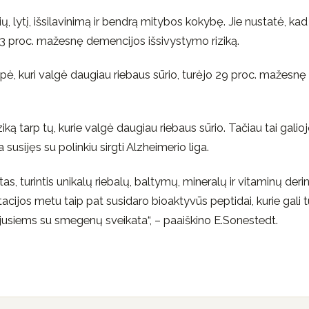
, lytį, išsilavinimą ir bendrą mitybos kokybę. Jie nustatė, kad
 13 proc. mažesnę demencijos išsivystymo riziką.
upė, kuri valgė daugiau riebaus sūrio, turėjo 29 proc. mažesnę
ą tarp tų, kurie valgė daugiau riebaus sūrio. Tačiau tai galioj
usijęs su polinkiu sirgti Alzheimerio liga.
tas, turintis unikalų riebalų, baltymų, mineralų ir vitaminų derin
acijos metu taip pat susidaro bioaktyvūs peptidai, kurie gali t
ijusiems su smegenų sveikata“, – paaiškino E.Sonestedt.