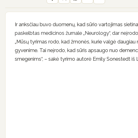
Ir anksčiau buvo duomenų, kad sūrio vartojimas sieti
paskelbtas medicinos žurnale „Neurology“, dar neįrodo,
„Mūsų tyrimas rodo, kad žmonės, kurie valgė daugiau r
gyvenime. Tai neįrodo, kad sūris apsaugo nuo demencijos
smegenims“, – sakė tyrimo autorė Emily Sonestedt iš L