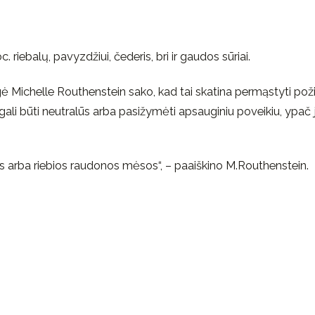
. riebalų, pavyzdžiui, čederis, bri ir gaudos sūriai.
gė Michelle Routhenstein sako, kad tai skatina permąstyti poži
 gali būti neutralūs arba pasižymėti apsauginiu poveikiu, ypač j
os arba riebios raudonos mėsos“, – paaiškino M.Routhenstein.