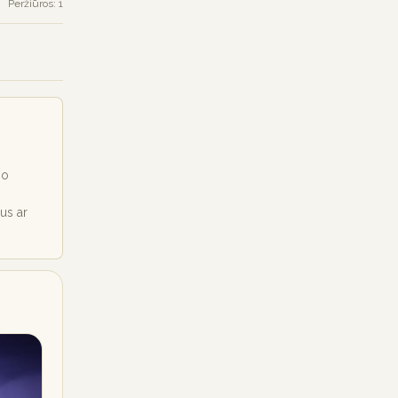
Peržiūros: 1
io
ius ar