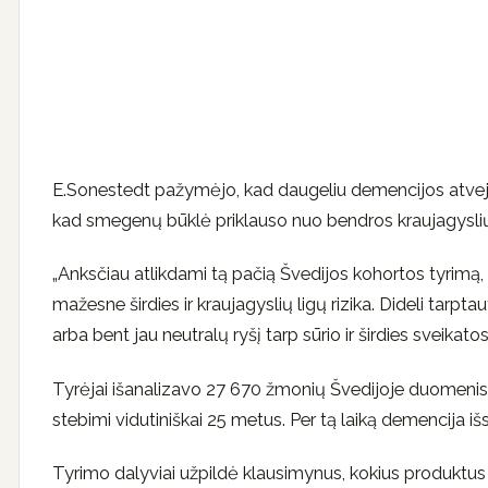
E.Sonestedt pažymėjo, kad daugeliu demencijos atvejų
kad smegenų būklė priklauso nuo bendros kraujagyslių
„Anksčiau atlikdami tą pačią Švedijos kohortos tyrimą,
mažesne širdies ir kraujagyslių ligų rizika. Dideli tarpta
arba bent jau neutralų ryšį tarp sūrio ir širdies sveikatos“,
Tyrėjai išanalizavo 27 670 žmonių Švedijoje duomenis.
stebimi vidutiniškai 25 metus. Per tą laiką demencija
Tyrimo dalyviai užpildė klausimynus, kokius produktus v