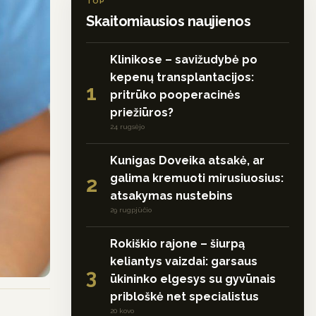
TOP
Skaitomiausios naujienos
Klinikose – savižudybė po
kepenų transplantacijos:
1
pritrūko pooperacinės
priežiūros?
24 rugsėjo
Kunigas Doveika atsakė, ar
galima kremuoti mirusiuosius:
2
atsakymas nustebins
29 rugpjūčio
Rokiškio rajone – šiurpą
keliantys vaizdai: garsaus
3
ūkininko elgesys su gyvūnais
pribloškė net specialistus
20 kovo