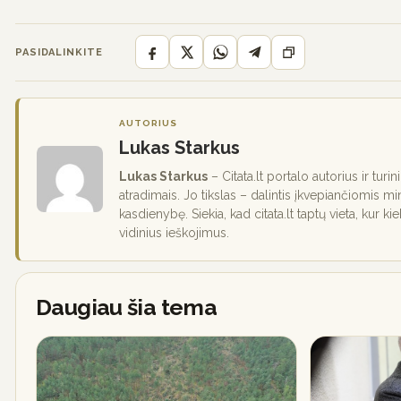
PASIDALINKITE
AUTORIUS
Lukas Starkus
Lukas Starkus
– Citata.lt portalo autorius ir turi
atradimais. Jo tikslas – dalintis įkvepiančiomis mi
kasdienybę. Siekia, kad citata.lt taptų vieta, kur ki
vidinius ieškojimus.
Daugiau šia tema