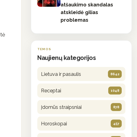
atšaukimo skandalas
atskleidė gilias
problemas
stė
TEMOS
Naujienų kategorijos
Lietuva ir pasaulis
8642
Receptai
1048
Įdomūs straipsniai
878
Horoskopai
457