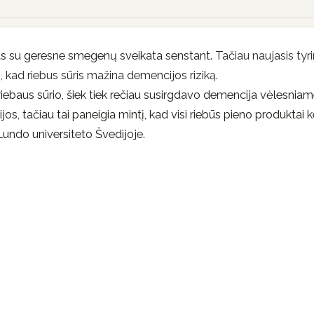
nas su geresne smegenų sveikata senstant.
Tačiau naujasis tyr
 kad riebus sūris mažina demencijos riziką.
iebaus sūrio, šiek tiek rečiau susirgdavo demencija vėlesnia
, tačiau tai paneigia mintį, kad visi riebūs pieno produktai k
undo universiteto Švedijoje.