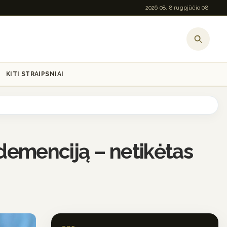
2026 08. 8 rugpjūčio 08.
KITI STRAIPSNIAI
š demenciją – netikėtas