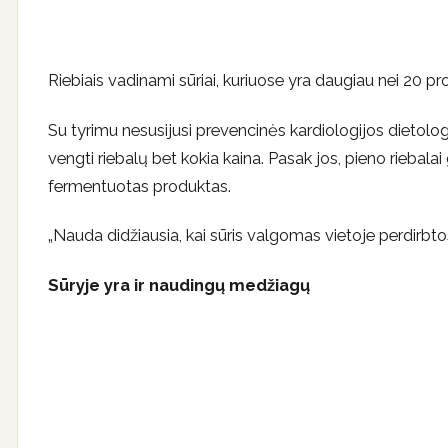
Riebiais vadinami sūriai, kuriuose yra daugiau nei 20 proc
Su tyrimu nesusijusi prevencinės kardiologijos dietolo
vengti riebalų bet kokia kaina. Pasak jos, pieno riebalai
fermentuotas produktas.
„Nauda didžiausia, kai sūris valgomas vietoje perdirbt
Sūryje yra ir naudingų medžiagų