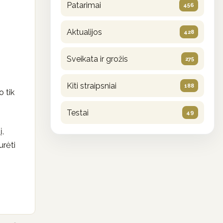
Patarimai
456
Aktualijos
428
Sveikata ir grožis
275
Kiti straipsniai
188
o tik
Testai
49
į,
urėti