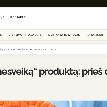
ija
Kontaktai
S
LIETUVA IR PASAULIS
SVEIKATA IR GROŽIS
PATARIMAI
ktą: prieš demenciją – netikėtas priešnuodis
 „nesveiką“ produktą: prie