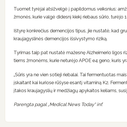
Tuomet tyrėjai atsižvelgė į papildomus veiksnius: amžių
žmonės, kurie valgė didesnį kiekį riebaus sūrio, turėjo
Ištyrę konkrečius demencijos tipus, jie nustatė, kad gr
kraujagyslinės demencijos išsivystymo riziką.
Tyrimas taip pat nustatė mažesnę Alzheimerio ligos rizik
tiems žmonėms, kurie neturėjo APOE e4 geno, kuris yra s
„Sūris yra ne vien sotieji riebalai. Tai fermentuotas mais
įskaitant kai kuriose rūšyse esantį vitaminą K2. Ferment
įtakos kraujagyslių ir medžiagų apykaitos keliams, sus
Parengta pagal „Medical News Today“ inf.