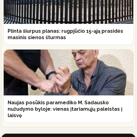
Plinta šiurpus planas: rugpjūčio 15-ąją prasidės
masinis sienos šturmas
Naujas posūkis paramediko M. Sadausko
nužudymo byloje: vienas įtariamųjų paleistas į
laisvę