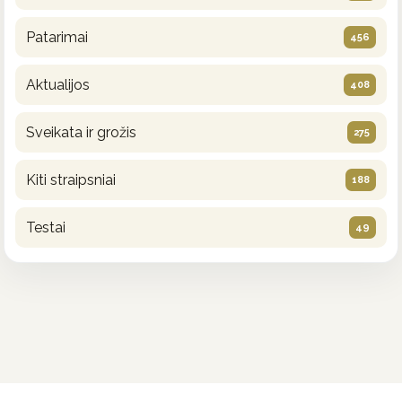
Patarimai
456
Aktualijos
408
Sveikata ir grožis
275
Kiti straipsniai
188
Testai
49