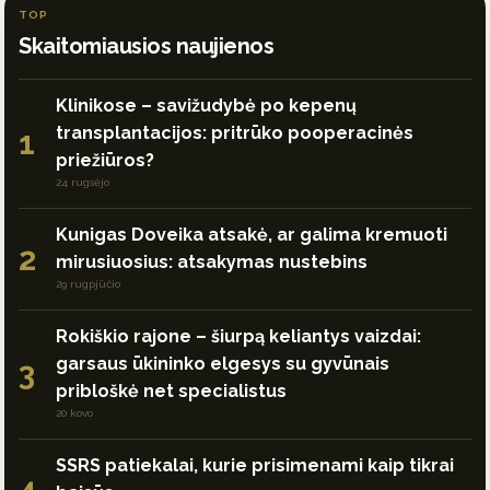
TOP
Skaitomiausios naujienos
Klinikose – savižudybė po kepenų
transplantacijos: pritrūko pooperacinės
1
priežiūros?
24 rugsėjo
Kunigas Doveika atsakė, ar galima kremuoti
2
mirusiuosius: atsakymas nustebins
29 rugpjūčio
Rokiškio rajone – šiurpą keliantys vaizdai:
garsaus ūkininko elgesys su gyvūnais
3
pribloškė net specialistus
20 kovo
SSRS patiekalai, kurie prisimenami kaip tikrai
4