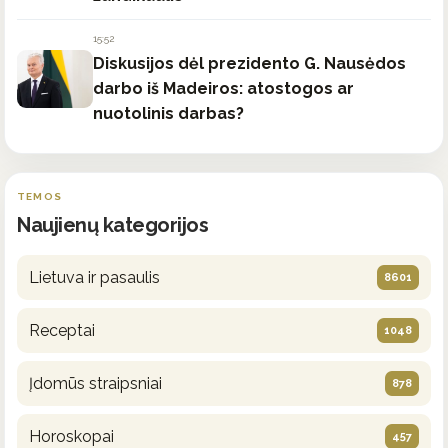
15:52
Diskusijos dėl prezidento G. Nausėdos
darbo iš Madeiros: atostogos ar
nuotolinis darbas?
TEMOS
Naujienų kategorijos
Lietuva ir pasaulis
8601
Receptai
1048
Įdomūs straipsniai
878
Horoskopai
457