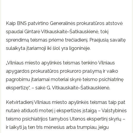
Kaip BNS patvirtino Generalinės prokuratūros atstovė
spaudai Gintarė Vitkauskaitė-Šatkauskienė, tokį
sprendimą teismas priėmė trečiadienį. Praėjusią savaitę
sulaikyta įtariamoji iki šiol yra ligoninėje.
„Vilniaus miesto apylinkės teismas tenkino Vilniaus
apygardos prokuratūros prokuroro prašymą ir vaiko
pagrobimu įtariamai moteriai skyrė teismo psichiatrinę
ekspertizę“, – sakė G. Vitkauskaitė-Šatkauskienė.
Ketvirtadienį Vilniaus miesto apylinkės teismas taip pat
nutarė atiduoti moterį į ekspertizės įstaigą – Valstybinės
teismo psichiatrijos tarnybos Utenos ekspertinį skyrių –
ir laikyti ją ten tris mėnesius arba trumpiau, jeigu