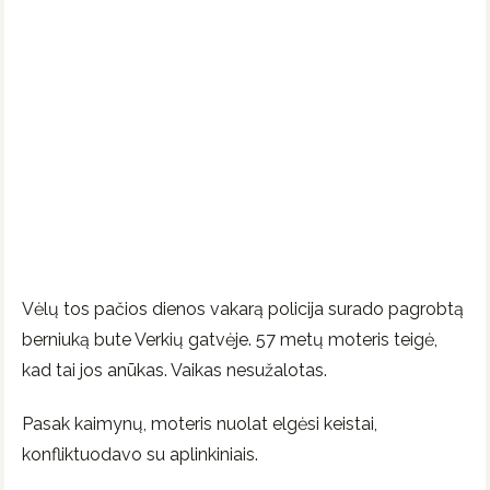
Vėlų tos pačios dienos vakarą policija surado pagrobtą
berniuką bute Verkių gatvėje. 57 metų moteris teigė,
kad tai jos anūkas. Vaikas nesužalotas.
Pasak kaimynų, moteris nuolat elgėsi keistai,
konfliktuodavo su aplinkiniais.