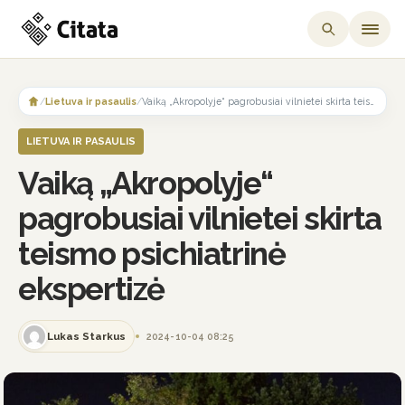
Skip
to
/
Lietuva ir pasaulis
/
Vaiką „Akropolyje“ pagrobusiai vilnietei skirta teismo psichiatrinė ekspertizė
content
LIETUVA IR PASAULIS
Vaiką „Akropolyje“
pagrobusiai vilnietei skirta
teismo psichiatrinė
ekspertizė
Lukas Starkus
2024-10-04 08:25