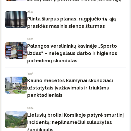
16:29
Plinta šiurpus planas: rugpjūčio 15-ąją
prasidės masinis sienos šturmas
15:53
Palangos verslininkų kavinėje „Sporto
lizdas“ – nelegalaus darbo ir higienos
pažeidimų skandalas
15:52
Kauno mečetės kaimynai skundžiasi
užstatytais įvažiavimais ir triukšmu
penktadieniais
15:52
Lietuvių broliai Korsikoje patyrė smurtinį
incidentą: nepilnamečiui sulaužytas
žandikaulis