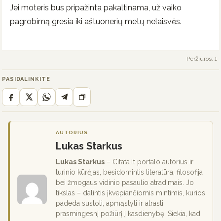
Jei moteris bus pripažinta pakaltinama, už vaiko
pagrobimą gresia iki aštuonerių metų nelaisvės.
Peržiūros: 1
PASIDALINKITE
AUTORIUS
Lukas Starkus
Lukas Starkus
– Citata.lt portalo autorius ir
turinio kūrėjas, besidomintis literatūra, filosofija
bei žmogaus vidinio pasaulio atradimais. Jo
tikslas – dalintis įkvepiančiomis mintimis, kurios
padeda sustoti, apmąstyti ir atrasti
prasmingesnį požiūrį į kasdienybę. Siekia, kad