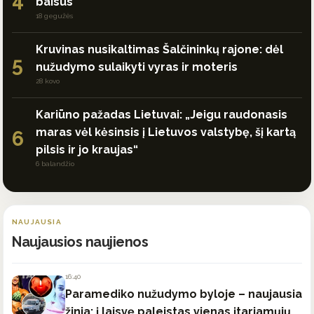
baisūs
18 gegužės
Kruvinas nusikaltimas Šalčininkų rajone: dėl
5
nužudymo sulaikyti vyras ir moteris
28 kovo
Kariūno pažadas Lietuvai: „Jeigu raudonasis
maras vėl kėsinsis į Lietuvos valstybę, šį kartą
6
pilsis ir jo kraujas“
6 balandžio
NAUJAUSIA
Naujausios naujienos
16:40
Paramediko nužudymo byloje – naujausia
žinia: į laisvę paleistas vienas įtariamųjų