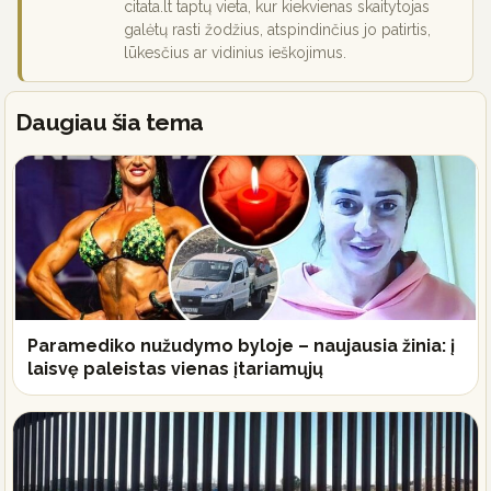
citata.lt taptų vieta, kur kiekvienas skaitytojas
galėtų rasti žodžius, atspindinčius jo patirtis,
lūkesčius ar vidinius ieškojimus.
Daugiau šia tema
Paramediko nužudymo byloje – naujausia žinia: į
laisvę paleistas vienas įtariamųjų