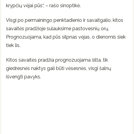
krypčių vėjai pūs“, – rašo sinoptikė.
Visgi po permainingo penktadienio ir savaitgalio, kitos
savaitės pradžioje sulauksime pastovesnių orų.
Prognozuojama, kad pūs silpnas vėjas, o dienomis šiek
tiek lis.
Kitos savaitės pradžia prognozuojama šilta, tik
giedresnės naktys gali būti vėsesnės, visgi šalnų
išvengti pavyks.