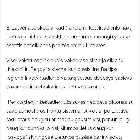
E. Latvėnaitė skelbia, kad šiandien ir ketvirtadienio naktį
Lietuvoje lietaus sulaukti neturėtume, kadangi rytuose
esantis anticiklonas priartės arčiau Lietuvos.
Visgi vakaruose ir šiaurės vakaruose stiprėja ciklonų
„Nesrin“ ir „Peggy“ sistema, kuri plėsis link Baltijos
regiono ir ketvirtadienio vakarą lietaus debesys pasieks
vakarinius ir pietvakarinius Lietuvos rajonus.
„Penktadienį ir šeštadienį užsisukęs nedidelis ciklonas su
savo atmosferos frontų sistema „sukiosis“ po Lietuvą,
tad lietaus daugiau ar mažiau gausim visi, perkūnija irgi
daug kur dundės, o dalį šilumos lietus daug kur
„pavogs“, skirtingose Lietuvos pusėse dar ir visokių