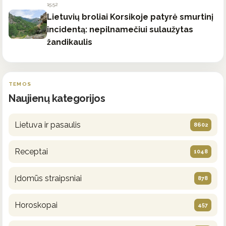
15:52
Lietuvių broliai Korsikoje patyrė smurtinį
incidentą: nepilnamečiui sulaužytas
žandikaulis
TEMOS
Naujienų kategorijos
Lietuva ir pasaulis
8602
Receptai
1048
Įdomūs straipsniai
878
Horoskopai
457