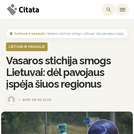
Skip
to
/
Lietuva ir pasaulis
/
Vasaros stichija smogs Lietuvai: dėl pavojaus įspėja šiuos regionus
content
LIETUVA IR PASAULIS
Vasaros stichija smogs
Lietuvai: dėl pavojaus
įspėja šiuos regionus
2026-06-03 12:02