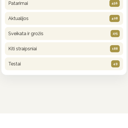
Patarimai
456
Aktualijos
408
Sveikata ir grožis
275
Kiti straipsniai
188
Testai
49