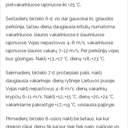
pietvakariniuose rajonuose iki +25 °C.
Šeštadienį, birželio 6 d. vis dar gausokai lis, griaudės
perkūnija, tačiau dieną daugiausia kritulių numatoma
vakariniuose, šiaurės vakariniuose ir šiauriniuose
rajonuose. Vėjas nepastovus 4–8 m/s, vakariniuose
rajonuose šiaurės vakarų 7–12 m/s. Per perkūniją vėjas
bus gūsingas. Naktį +13…+17 °C, dieną +18…+23 °C.
Sekmadienį, birželio 7 d. protarpiais palis, naktį
daugiausia vakarinėje, dieną rytinėje Lietuvos pusėje.
Vėjas naktį nepastovus 4–8 m/s, dieną vakarinių
krypčių 6–11 m/s. Naktį +12…+15 °C, dieną +20…+24 °C,
vakariniame pakraštyje +17…+19 °C, vėsiausia pajūryje.
Pirmadienį, birželio 8-osios naktį be lietaus, kai kur
drieksis rūkai, dieną tik kai kur šiek tiek palis, pajūryje vis