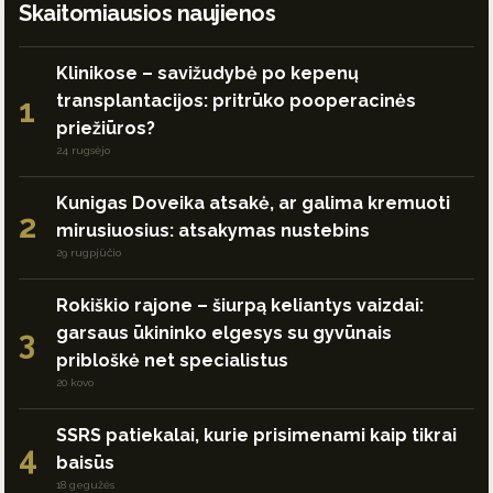
Skaitomiausios naujienos
Klinikose – savižudybė po kepenų
transplantacijos: pritrūko pooperacinės
1
priežiūros?
24 rugsėjo
Kunigas Doveika atsakė, ar galima kremuoti
2
mirusiuosius: atsakymas nustebins
29 rugpjūčio
Rokiškio rajone – šiurpą keliantys vaizdai:
garsaus ūkininko elgesys su gyvūnais
3
pribloškė net specialistus
20 kovo
SSRS patiekalai, kurie prisimenami kaip tikrai
4
baisūs
18 gegužės