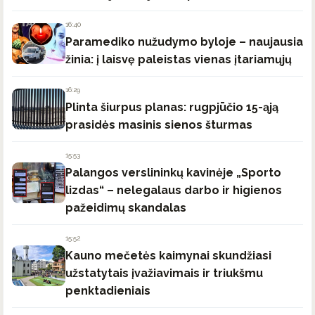
16:40
Paramediko nužudymo byloje – naujausia
žinia: į laisvę paleistas vienas įtariamųjų
16:29
Plinta šiurpus planas: rugpjūčio 15-ąją
prasidės masinis sienos šturmas
15:53
Palangos verslininkų kavinėje „Sporto
lizdas“ – nelegalaus darbo ir higienos
pažeidimų skandalas
15:52
Kauno mečetės kaimynai skundžiasi
užstatytais įvažiavimais ir triukšmu
penktadieniais