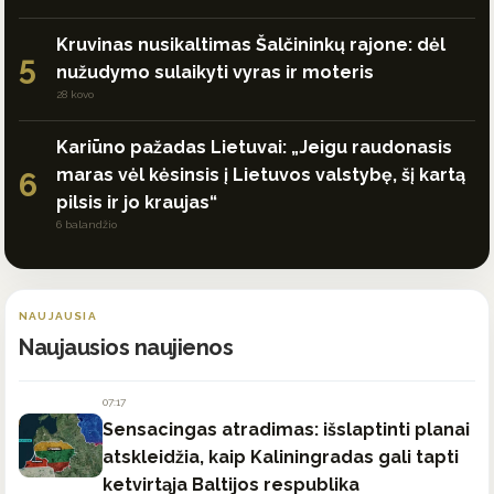
Kruvinas nusikaltimas Šalčininkų rajone: dėl
5
nužudymo sulaikyti vyras ir moteris
28 kovo
Kariūno pažadas Lietuvai: „Jeigu raudonasis
maras vėl kėsinsis į Lietuvos valstybę, šį kartą
6
pilsis ir jo kraujas“
6 balandžio
NAUJAUSIA
Naujausios naujienos
07:17
Sensacingas atradimas: išslaptinti planai
atskleidžia, kaip Kaliningradas gali tapti
ketvirtąja Baltijos respublika