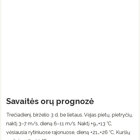
Savaitės orų prognozė
Trečiadienį, birželio 3 d. be lietaus. Vėjas pietų, pietryčių,
naktį 3–7 m/s, dieną 6–11 m/s. Naktį +9…+13 °C,
vėsiausia rytiniuose rajonuose, dieną +21…+26 °C, Kuršių