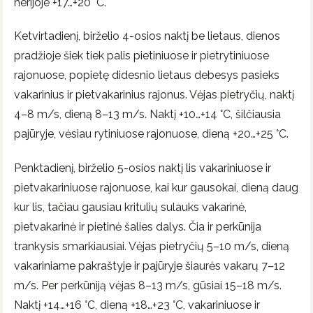
nerijoje +17…+20 °C.
Ketvirtadienį, birželio 4-osios naktį be lietaus, dienos
pradžioje šiek tiek palis pietiniuose ir pietrytiniuose
rajonuose, popietę didesnio lietaus debesys pasieks
vakarinius ir pietvakarinius rajonus. Vėjas pietryčių, naktį
4–8 m/s, dieną 8–13 m/s. Naktį +10…+14 °C, šilčiausia
pajūryje, vėsiau rytiniuose rajonuose, dieną +20…+25 °C.
Penktadienį, birželio 5-osios naktį lis vakariniuose ir
pietvakariniuose rajonuose, kai kur gausokai, dieną daug
kur lis, tačiau gausiau kritulių sulauks vakarinė,
pietvakarinė ir pietinė šalies dalys. Čia ir perkūnija
trankysis smarkiausiai. Vėjas pietryčių 5–10 m/s, dieną
vakariniame pakraštyje ir pajūryje šiaurės vakarų 7–12
m/s. Per perkūniją vėjas 8–13 m/s, gūsiai 15–18 m/s.
Naktį +14…+16 °C, dieną +18…+23 °C, vakariniuose ir