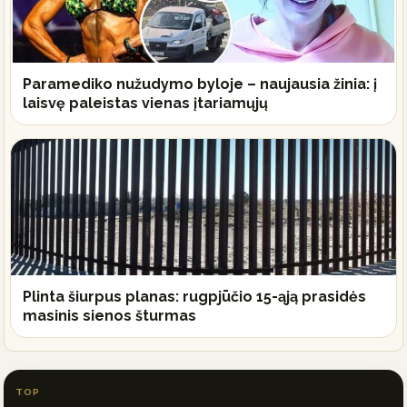
Paramediko nužudymo byloje – naujausia žinia: į
laisvę paleistas vienas įtariamųjų
Plinta šiurpus planas: rugpjūčio 15-ąją prasidės
masinis sienos šturmas
TOP