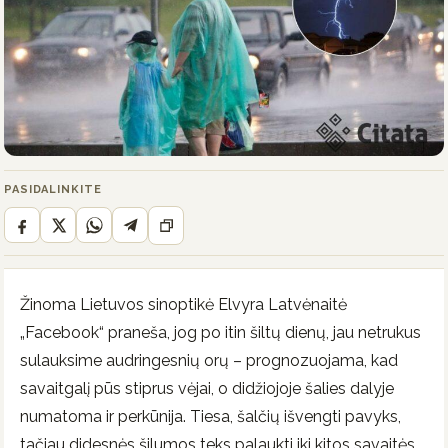
PASIDALINKITE
Žinoma Lietuvos sinoptikė Elvyra Latvėnaitė
„Facebook“ praneša, jog po itin šiltų dienų, jau netrukus
sulauksime audringesnių orų – prognozuojama, kad
savaitgalį pūs stiprus vėjai, o didžiojoje šalies dalyje
numatoma ir perkūnija. Tiesa, šalčių išvengti pavyks,
tačiau didesnės šilumos teks palaukti iki kitos savaitės