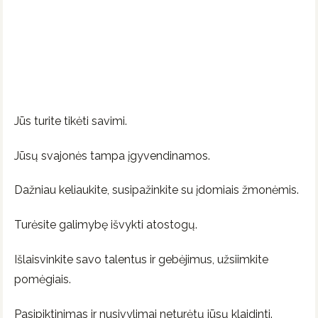
Jūs turite tikėti savimi.
Jūsų svajonės tampa įgyvendinamos.
Dažniau keliaukite, susipažinkite su įdomiais žmonėmis.
Turėsite galimybę išvykti atostogų.
Išlaisvinkite savo talentus ir gebėjimus, užsiimkite
pomėgiais.
Pasipiktinimas ir nusivylimai neturėtų jūsų klaidinti.