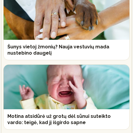
Šunys vietoj žmonių? Nauja vestuvių mada
nustebino daugelį
Motina atsidūrė už grotų dėl sūnui suteikto
vardo: teigė, kad jį išgirdo sapne