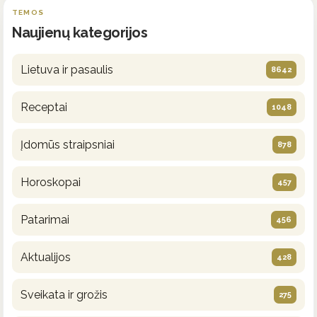
TEMOS
Naujienų kategorijos
Lietuva ir pasaulis
8642
Receptai
1048
Įdomūs straipsniai
878
Horoskopai
457
Patarimai
456
Aktualijos
428
Sveikata ir grožis
275