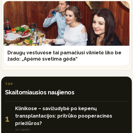
Draugų vestuvėse tai pamačiusi vilnietė liko be
žado: „Apėmė svetima gėda“
TOP
Skaitomiausios naujienos
Klinikose – savižudybė po kepenų
transplantacijos: pritrūko pooperacinės
1
priežiūros?
24 rugsėjo