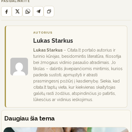
PASIDALINKITE
AUTORIUS
Lukas Starkus
Lukas Starkus
– Citata.lt portalo autorius ir
turinio kūrėjas, besidomintis literatūra, filosofija
bei žmogaus vidinio pasaulio atradimais. Jo
tikslas – dalintis įkvepiančiomis mintimis, kurios
padeda sustoti, apmąstyti ir atrasti
prasmingesnį požiūrį į kasdienybę. Siekia, kad
citata.lt taptų vieta, kur kiekvienas skaitytojas
galėtų rasti žodžius, atspindinčius jo patirtis,
lūkesčius ar vidinius ieškojimus.
Daugiau šia tema