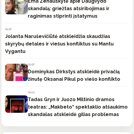
Ema Zenauskytė apie Daugvydo
skandalą: griežtas atsiribojimas ir
raginimas stiprinti įstatymus
09:56
Jolanta Naruševičiūtė atskleidžia skaudžias
skyrybų detales ir viešus konfliktus su Mantu
Vygantu
09:56
Dominykas Dirkstys atskleidė privačią
žinutę Oksanai Pikul po viešo konflikto
09:54
Tadas Gryn ir Juozo Miltinio dramos
teatras: „Makbeto“ spektaklio atšaukimo
skandalas atskleidė gilias problemas