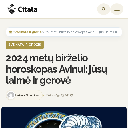
Skip
to
/
Sveikata ir grožis
/
2024 metų birželio horoskopas Avinui: jūsų laimė ir gerovė
content
SVEIKATA IR GROŽIS
2024 metų birželio
horoskopas Avinui: jūsų
laimė ir gerovė
Lukas Starkus
2024-05-23 07:17