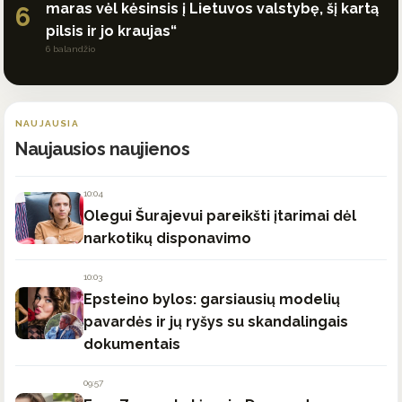
maras vėl kėsinsis į Lietuvos valstybę, šį kartą
6
pilsis ir jo kraujas“
6 balandžio
NAUJAUSIA
Naujausios naujienos
10:04
Olegui Šurajevui pareikšti įtarimai dėl
narkotikų disponavimo
10:03
Epsteino bylos: garsiausių modelių
pavardės ir jų ryšys su skandalingais
dokumentais
09:57