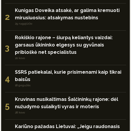
Kunigas Doveika atsakė, ar galima kremuoti
2
mirusiuosius: atsakymas nustebins
29 rugpjūčio
Rokiškio rajone – šiurpą keliantys vaizdai:
garsaus ūkininko elgesys su gyvūnais
3
pribloškė net specialistus
20 kovo
SSRS patiekalai, kurie prisimenami kaip tikrai
4
baisūs
18 gegužės
Kruvinas nusikaltimas Šalčininkų rajone: dėl
5
nužudymo sulaikyti vyras ir moteris
28 kovo
Kariūno pažadas Lietuvai: „Jeigu raudonasis