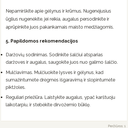
Nepamirškite apie gėlynus ir krūmus. Nugenėjusius
ūglius nugenėkite, jei reikia, augalus persodinkite ir
aprūpinkite juos pakankamais maisto medžiagomis.
5. Papildomos rekomendacijos
Daržovių sodinimas. Sodinkite šalčiui atsparias
daržoves ir augalus, saugokite juos nuo galimo šalčio.
Mulčiavimas. Mulčiuokite lysves ir gėlynus, kad
sumažintumėte drėgmės išgaravimą ir slopintumėte
piktžoles.
Reguliari priežiūra. Laistykite augalus, ypač karštuoju
laikotarpiu, ir stebėkite dirvožemio būklę.
Peržiūros: 1