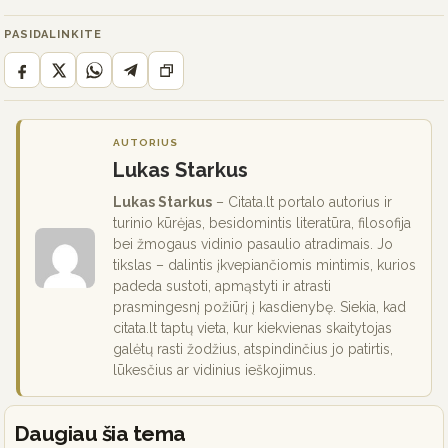
PASIDALINKITE
AUTORIUS
Lukas Starkus
Lukas Starkus
– Citata.lt portalo autorius ir
turinio kūrėjas, besidomintis literatūra, filosofija
bei žmogaus vidinio pasaulio atradimais. Jo
tikslas – dalintis įkvepiančiomis mintimis, kurios
padeda sustoti, apmąstyti ir atrasti
prasmingesnį požiūrį į kasdienybę. Siekia, kad
citata.lt taptų vieta, kur kiekvienas skaitytojas
galėtų rasti žodžius, atspindinčius jo patirtis,
lūkesčius ar vidinius ieškojimus.
Daugiau šia tema