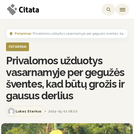
Skip
to
/
Patarimai
/
Privalomos užduotys vasarnamyje per gegužės šventes, kad būtų grožis ir gausus derlius
content
PATARIMAI
Privalomos užduotys
vasarnamyje per gegužės
šventes, kad būtų grožis ir
gausus derlius
Lukas Starkus
2024-05-01 08:20