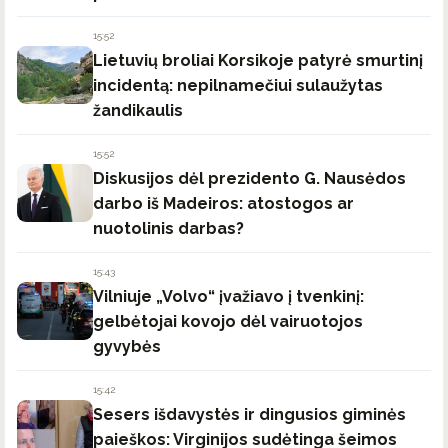
15:52
Lietuvių broliai Korsikoje patyrė smurtinį
incidentą: nepilnamečiui sulaužytas
žandikaulis
15:52
Diskusijos dėl prezidento G. Nausėdos
darbo iš Madeiros: atostogos ar
nuotolinis darbas?
15:43
Vilniuje „Volvo“ įvažiavo į tvenkinį:
gelbėtojai kovojo dėl vairuotojos
gyvybės
15:42
Sesers išdavystės ir dingusios giminės
paieškos: Virginijos sudėtinga šeimos