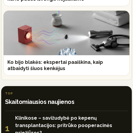
Ko bijo blakės: ekspertai paaiškina, kaip
atbaidyti šiuos kenkėjus
TOP
Skaitomiausios naujienos
Klinikose – savižudybė po kepenų
transplantacijos: pritrūko pooperacinės
1
priežiūros?