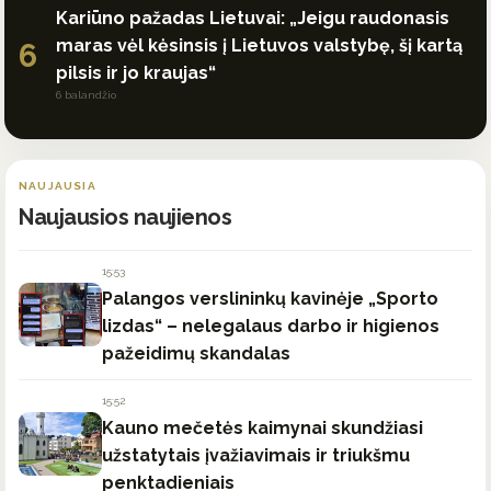
Kariūno pažadas Lietuvai: „Jeigu raudonasis
maras vėl kėsinsis į Lietuvos valstybę, šį kartą
6
pilsis ir jo kraujas“
6 balandžio
NAUJAUSIA
Naujausios naujienos
15:53
Palangos verslininkų kavinėje „Sporto
lizdas“ – nelegalaus darbo ir higienos
pažeidimų skandalas
15:52
Kauno mečetės kaimynai skundžiasi
užstatytais įvažiavimais ir triukšmu
penktadieniais