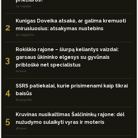
24 rugsėjo
Kunigas Doveika atsakė, ar galima kremuoti
2
mirusiuosius: atsakymas nustebins
29 rugpjūčio
Rokiškio rajone – šiurpą keliantys vaizdai:
garsaus ūkininko elgesys su gyvūnais
3
pribloškė net specialistus
20 kovo
SSRS patiekalai, kurie prisimenami kaip tikrai
4
baisūs
18 gegužės
Kruvinas nusikaltimas Šalčininkų rajone: dėl
5
nužudymo sulaikyti vyras ir moteris
28 kovo