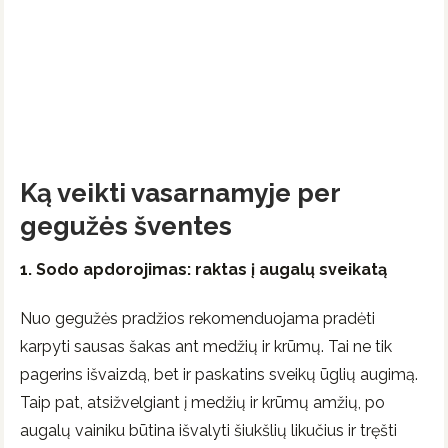
Ką veikti vasarnamyje per
gegužės šventes
1. Sodo apdorojimas: raktas į augalų sveikatą
Nuo gegužės pradžios rekomenduojama pradėti
karpyti sausas šakas ant medžių ir krūmų. Tai ne tik
pagerins išvaizdą, bet ir paskatins sveikų ūglių augimą.
Taip pat, atsižvelgiant į medžių ir krūmų amžių, po
augalų vainiku būtina išvalyti šiukšlių likučius ir tręšti