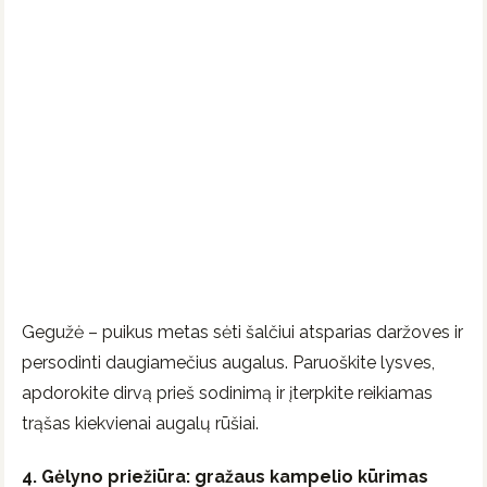
Gegužė – puikus metas sėti šalčiui atsparias daržoves ir
persodinti daugiamečius augalus. Paruoškite lysves,
apdorokite dirvą prieš sodinimą ir įterpkite reikiamas
trąšas kiekvienai augalų rūšiai.
4. Gėlyno priežiūra: gražaus kampelio kūrimas