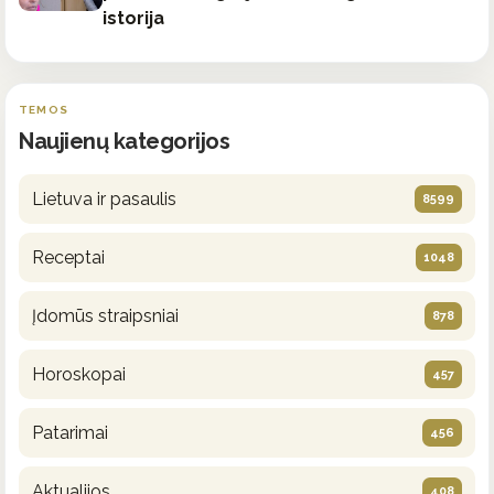
istorija
TEMOS
Naujienų kategorijos
Lietuva ir pasaulis
8599
Receptai
1048
Įdomūs straipsniai
878
Horoskopai
457
Patarimai
456
Aktualijos
408