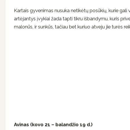
Kartais gyvenimas nusuka netikėtų posūkių, kurie gali v
artėjantys įvykiai žada tapti tikru išbandymu, kuris prive
malonūs, ir sunkūs, tačiau bet kuriuo atveju jie turės re
Avinas (kovo 21 – balandžio 19 d.)