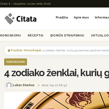
Citata.lt – naujienos, kurias verta žinoti
Pradžia
Apie mus
Informac
HOROSKOPAI
RECEPTAI
ĮDOMŪS STRAIPSNIAI
AKTUALIJO
Skip
to
Pradžia
/
Horoskopai
/
4 zodiako ženklai, kurių gyvenimas pasikeis kardin
content
HOROSKOPAI
4 zodiako ženklai, kurių 
Lukas Starkus
2024-09-17 08:53