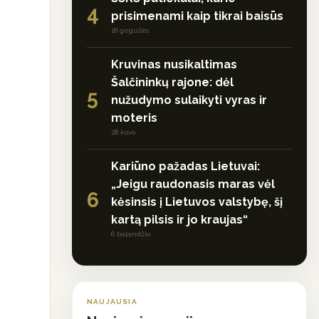
4
prisimenami kaip tikrai baisūs
18 gegužės
Kruvinas nusikaltimas
Šalčininkų rajone: dėl
5
nužudymo sulaikyti vyras ir
moteris
28 kovo
Kariūno pažadas Lietuvai:
„Jeigu raudonasis maras vėl
6
kėsinsis į Lietuvos valstybę, šį
kartą pilsis ir jo kraujas“
6 balandžio
NAUJAUSIA