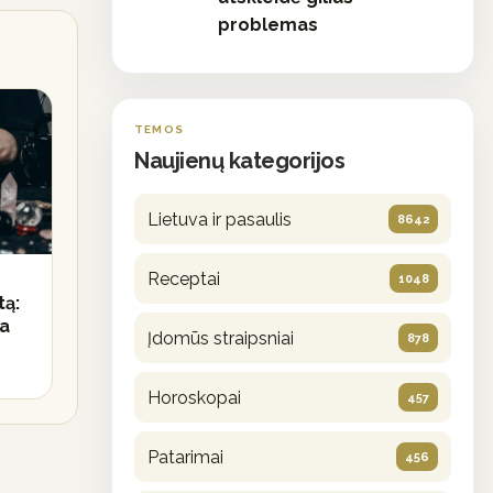
problemas
TEMOS
Naujienų kategorijos
Lietuva ir pasaulis
8642
Receptai
1048
tą:
ja
Įdomūs straipsniai
878
Horoskopai
457
Patarimai
456