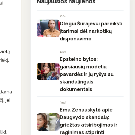
Naujausios naujienos
ai
10:04
Olegui Šurajevui pareikšti
įtarimai dėl narkotikų
disponavimo
vietą
10:03
Epsteino bylos:
iekį.
garsiausių modelių
pavardės ir jų ryšys su
skandalingais
dokumentais
rsdama
, jei
09:57
Ema Zenauskytė apie
Daugvydo skandalą:
griežtas atsiribojimas ir
ikti
raginimas stiprinti