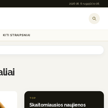
2026 08. 8 rugpjūčio 08.
KITI STRAIPSNIAI
liai
TOP
Skaitomiausios naujienos