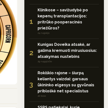
Klinikose – savižudybė po
kepenų transplantacijos:
1
pritrūko pooperacinės
priežiūros?
24 rugsėjo
Kunigas Doveika atsakė, ar
galima kremuoti mirusiuosius:
2
atsakymas nustebins
29 rugpjūčio
Rokiškio rajone – šiurpą
keliantys vaizdai: garsaus
3
ūkininko elgesys su gyvūnais
pribloškė net specialistus
20 kovo
SSRS patiekalai, kurie