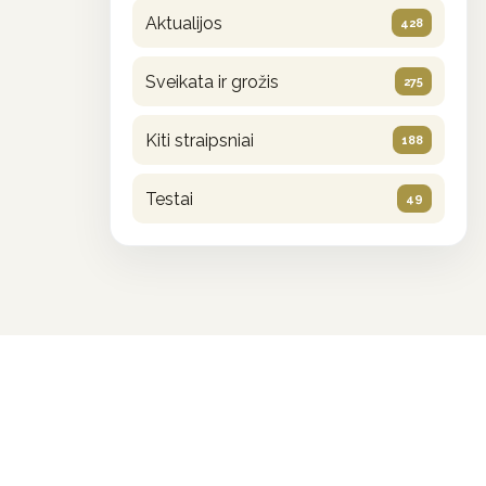
Aktualijos
428
Sveikata ir grožis
275
Kiti straipsniai
188
Testai
49