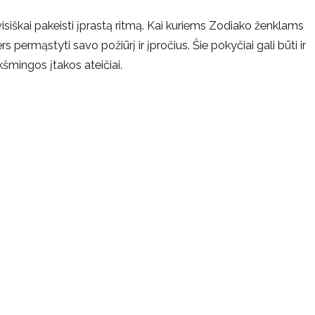
isiškai pakeisti įprastą ritmą. Kai kuriems Zodiako ženklams
rs permąstyti savo požiūrį ir įpročius. Šie pokyčiai gali būti ir
ikšmingos įtakos ateičiai.