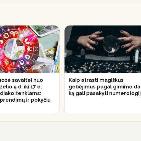
ozė savaitei nuo
Kaip atrasti magiškus
elio 9 d. iki 17 d.
gebėjimus pagal gimimo da
diako ženklams:
ką gali pasakyti numerologi
prendimų ir pokyčių