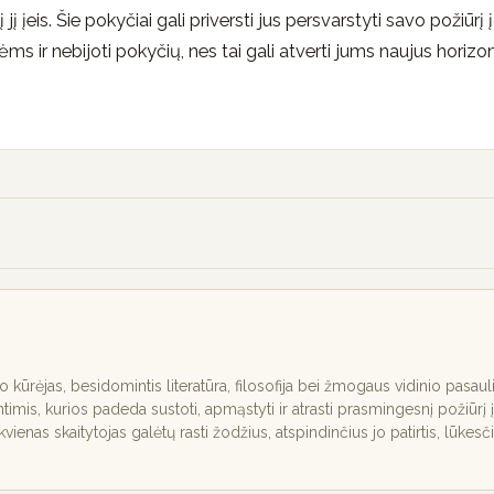
jį įeis. Šie pokyčiai gali priversti jus persvarstyti savo požiūrį į
s ir nebijoti pokyčių, nes tai gali atverti jums naujus horizon
nio kūrėjas, besidomintis literatūra, filosofija bei žmogaus vidinio pasaul
ntimis, kurios padeda sustoti, apmąstyti ir atrasti prasmingesnį požiūrį į
ekvienas skaitytojas galėtų rasti žodžius, atspindinčius jo patirtis, lūkesč