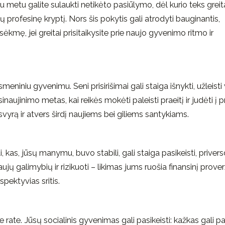
 metu galite sulaukti netikėto pasiūlymo, dėl kurio teks greit
ų profesinę kryptį. Nors šis pokytis gali atrodyti bauginantis,
ėkmę, jei greitai prisitaikysite prie naujo gyvenimo ritmo ir
meniniu gyvenimu. Seni prisirišimai gali staiga išnykti, užleisti 
ujinimo metas, kai reikės mokėti paleisti praeitį ir judėti į pr
vyrą ir atvers širdį naujiems bei giliems santykiams.
i, kas, jūsų manymu, buvo stabili, gali staiga pasikeisti, prive
jų galimybių ir rizikuoti – likimas jums ruošia finansinį proveržį
spektyvias sritis.
ate. Jūsų socialinis gyvenimas gali pasikeisti: kažkas gali pal