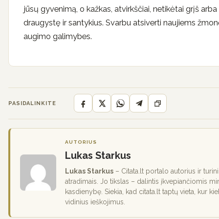
jūsų gyvenimą, o kažkas, atvirkščiai, netikėtai grįš arba į 
draugystę ir santykius. Svarbu atsiverti naujiems žmonėm
augimo galimybes.
PASIDALINKITE
AUTORIUS
Lukas Starkus
Lukas Starkus
– Citata.lt portalo autorius ir turi
atradimais. Jo tikslas – dalintis įkvepiančiomis mi
kasdienybę. Siekia, kad citata.lt taptų vieta, kur ki
vidinius ieškojimus.