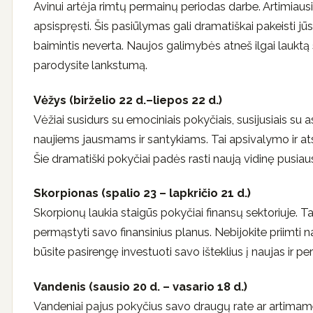
Avinui artėja rimtų permainų periodas darbe. Artimiausiu
apsispręsti. Šis pasiūlymas gali dramatiškai pakeisti jūs
baimintis neverta. Naujos galimybės atneš ilgai lauktą s
parodysite lankstumą.
Vėžys (birželio 22 d.–liepos 22 d.)
Vėžiai susidurs su emociniais pokyčiais, susijusiais su as
naujiems jausmams ir santykiams. Tai apsivalymo ir atsina
Šie dramatiški pokyčiai padės rasti naują vidinę pusiaus
Skorpionas (spalio 23 – lapkričio 21 d.)
Skorpionų laukia staigūs pokyčiai finansų sektoriuje. Ta
permąstyti savo finansinius planus. Nebijokite priimti nau
būsite pasirengę investuoti savo išteklius į naujas ir per
Vandenis (sausio 20 d. – vasario 18 d.)
Vandeniai pajus pokyčius savo draugų rate ar artimame r