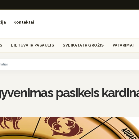
ija
Kontaktai
S
LIETUVA IR PASAULIS
SVEIKATA IR GROŽIS
PATARIMAI
aliai
gyvenimas pasikeis kardina