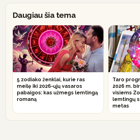
Daugiau šia tema
5 zodiako ženklai, kurie ras
Taro progn
meilę iki 2026-ųjų vasaros
2026 m. birž
pabaigos: kas užmegs lemtingą
visiems Zo
romaną
lemtingų s
metas