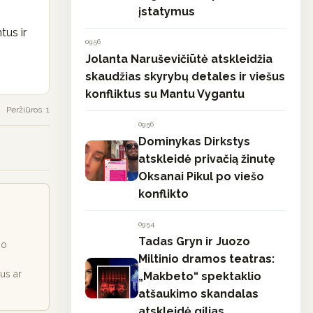
įstatymus
tus ir
09:56
Jolanta Naruševičiūtė atskleidžia
skaudžias skyrybų detales ir viešus
konfliktus su Mantu Vygantu
Peržiūros: 1
09:56
Dominykas Dirkstys
atskleidė privačią žinutę
Oksanai Pikul po viešo
konflikto
09:54
Tadas Gryn ir Juozo
io
Miltinio dramos teatras:
ius ar
„Makbeto“ spektaklio
atšaukimo skandalas
atskleidė gilias