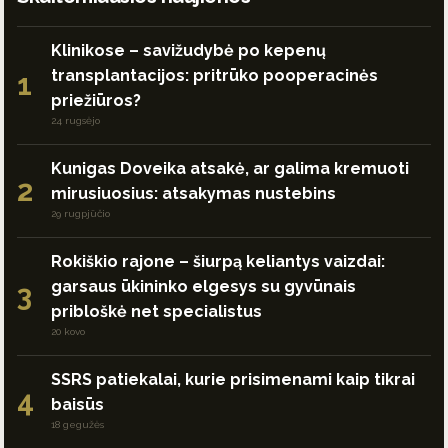
Klinikose – savižudybė po kepenų
transplantacijos: pritrūko pooperacinės
1
priežiūros?
24 rugsėjo
Kunigas Doveika atsakė, ar galima kremuoti
2
mirusiuosius: atsakymas nustebins
29 rugpjūčio
Rokiškio rajone – šiurpą keliantys vaizdai:
garsaus ūkininko elgesys su gyvūnais
3
pribloškė net specialistus
20 kovo
SSRS patiekalai, kurie prisimenami kaip tikrai
4
baisūs
18 gegužės