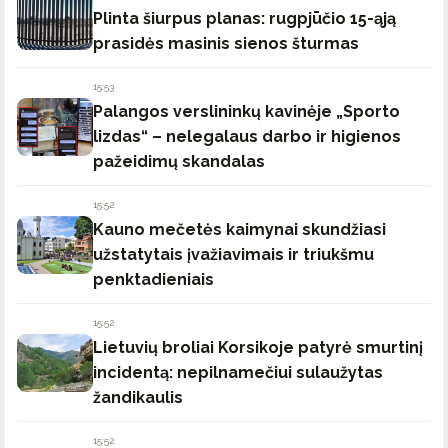
Plinta šiurpus planas: rugpjūčio 15-ąją
prasidės masinis sienos šturmas
15:53
Palangos verslininkų kavinėje „Sporto
lizdas“ – nelegalaus darbo ir higienos
pažeidimų skandalas
15:52
Kauno mečetės kaimynai skundžiasi
užstatytais įvažiavimais ir triukšmu
penktadieniais
15:52
Lietuvių broliai Korsikoje patyrė smurtinį
incidentą: nepilnamečiui sulaužytas
žandikaulis
15:52