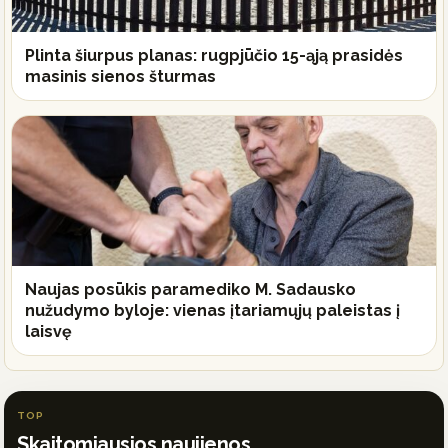
Plinta šiurpus planas: rugpjūčio 15-ąją prasidės
masinis sienos šturmas
Naujas posūkis paramediko M. Sadausko
nužudymo byloje: vienas įtariamųjų paleistas į
laisvę
TOP
Skaitomiausios naujienos