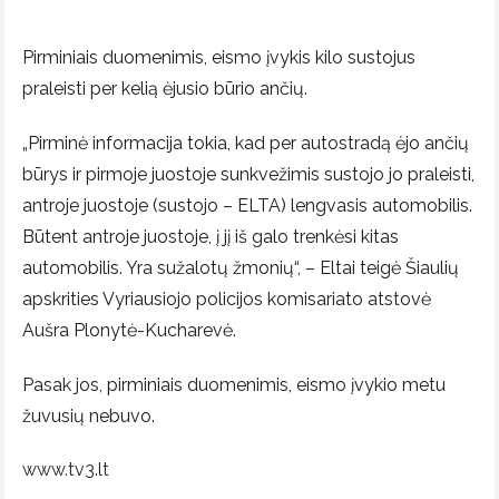
Pirminiais duomenimis, eismo įvykis kilo sustojus
praleisti per kelią ėjusio būrio ančių.
„Pirminė informacija tokia, kad per autostradą ėjo ančių
būrys ir pirmoje juostoje sunkvežimis sustojo jo praleisti,
antroje juostoje (sustojo – ELTA) lengvasis automobilis.
Būtent antroje juostoje, į jį iš galo trenkėsi kitas
automobilis. Yra sužalotų žmonių“, – Eltai teigė Šiaulių
apskrities Vyriausiojo policijos komisariato atstovė
Aušra Plonytė-Kucharevė.
Pasak jos, pirminiais duomenimis, eismo įvykio metu
žuvusių nebuvo.
www.tv3.lt