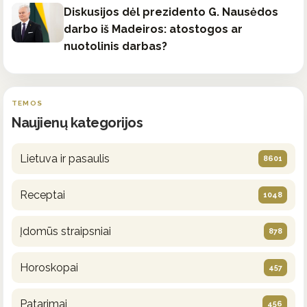
Diskusijos dėl prezidento G. Nausėdos
darbo iš Madeiros: atostogos ar
nuotolinis darbas?
TEMOS
Naujienų kategorijos
Lietuva ir pasaulis
8601
Receptai
1048
Įdomūs straipsniai
878
Horoskopai
457
Patarimai
456