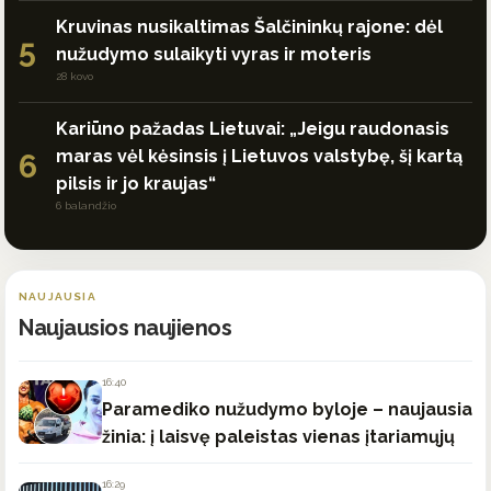
Kruvinas nusikaltimas Šalčininkų rajone: dėl
5
nužudymo sulaikyti vyras ir moteris
28 kovo
Kariūno pažadas Lietuvai: „Jeigu raudonasis
maras vėl kėsinsis į Lietuvos valstybę, šį kartą
6
pilsis ir jo kraujas“
6 balandžio
NAUJAUSIA
Naujausios naujienos
16:40
Paramediko nužudymo byloje – naujausia
žinia: į laisvę paleistas vienas įtariamųjų
16:29