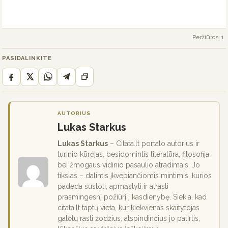
Peržiūros: 1
PASIDALINKITE
AUTORIUS
Lukas Starkus
Lukas Starkus
– Citata.lt portalo autorius ir
turinio kūrėjas, besidomintis literatūra, filosofija
bei žmogaus vidinio pasaulio atradimais. Jo
tikslas – dalintis įkvepiančiomis mintimis, kurios
padeda sustoti, apmąstyti ir atrasti
prasmingesnį požiūrį į kasdienybę. Siekia, kad
citata.lt taptų vieta, kur kiekvienas skaitytojas
galėtų rasti žodžius, atspindinčius jo patirtis,