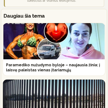
lūkesčius ar vidinius ieškojimus.
Daugiau šia tema
Paramediko nužudymo byloje – naujausia žinia: į
laisvę paleistas vienas įtariamųjų