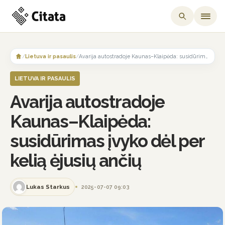
Skip
to
/
Lietuva ir pasaulis
/
Avarija autostradoje Kaunas–Klaipėda: susidūrimas įvyko dėl per kelią ėjusių ančių
content
LIETUVA IR PASAULIS
Avarija autostradoje
Kaunas–Klaipėda:
susidūrimas įvyko dėl per
kelią ėjusių ančių
Lukas Starkus
2025-07-07 09:03