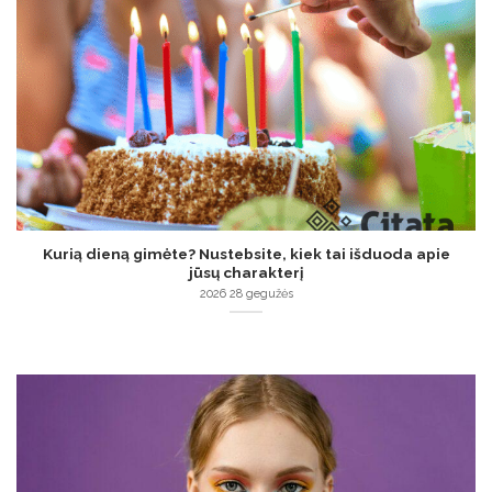
Kurią dieną gimėte? Nustebsite, kiek tai išduoda apie
jūsų charakterį
2026 28 gegužės