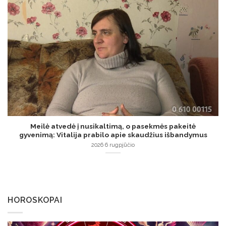
Meilė atvedė į nusikaltimą, o pasekmės pakeitė
gyvenimą: Vitalija prabilo apie skaudžius išbandymus
2026 6 rugpjūčio
HOROSKOPAI