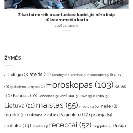
Z kartai nereikia santuokos: kodėl jie nėra kaip
tūkstantmečio karta
2026 24 vasario
ŽYMĖS
ateitis
(11)
astrologija
(7)
finansai
ekonomika
(5)
Dominykas Dirkstys
(4)
Horoskopas
(103)
karas
(6)
gelbėjimo tarnybos
(4)
(10)
Kaunas
(10)
koncertas
(5)
konfliktai
(5)
Kovo
(5)
kultūra
(5)
maistas
(55)
Lietuva
(21)
meile
(8)
medicina
(5)
muzika
(10)
Pasirinkite
(12)
policija
(9)
Oksana Pikul
(6)
receptai
(52)
politika
(14)
Rusija
rugpjūtis
(5)
raketos
(4)