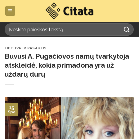
Skip
to
content
LIETUVA IR PASAULIS
Buvusi A. Pugačiovos namų tvarkytoja
atskleidė, kokia primadona yra už
uždarų durų
15
Spa