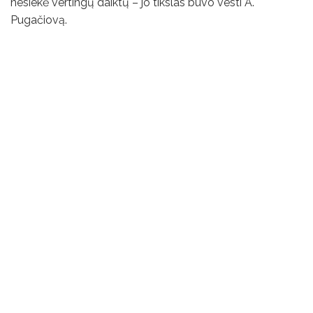
nesiekė vertingų daiktų – jo tikslas buvo vesti A.
Pugačiovą.