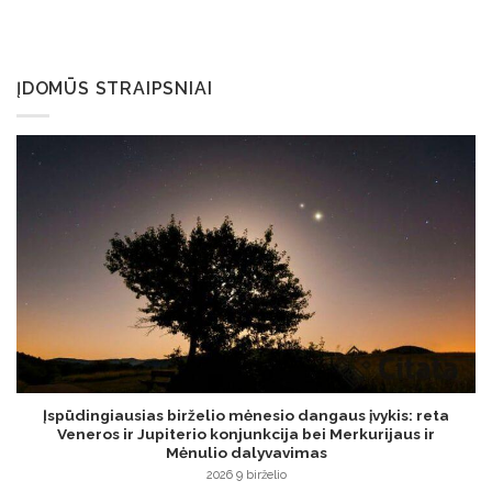
ĮDOMŪS STRAIPSNIAI
Įspūdingiausias birželio mėnesio dangaus įvykis: reta
Veneros ir Jupiterio konjunkcija bei Merkurijaus ir
Mėnulio dalyvavimas
2026 9 birželio