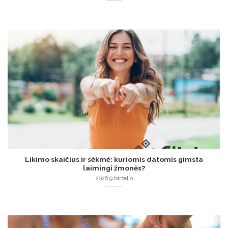
Likimo skaičius ir sėkmė: kuriomis datomis gimsta
laimingi žmonės?
2026 9 birželio