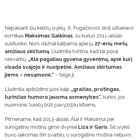
Nepaisant šių keistų įvykių, A. Pugačiovos širdį užkariavo
komikas
Maksimas Galkinas
, su kuriuo 2011-aisiais
susituokė. Nors dažnai kalbama apie jų
27-erių metų
amžiaus skirtumą
, Liudmila tvirtina, kad tai porai
nesvarbu.
„Ala pagaliau gyvena gyvenimą, apie kurį
visada svajojo ir nusipelnė. Amžiaus skirtumas
jiems – nesąmonė,”
– teigė ji.
Liudmila apibūdino juos kaip
„gražias, protingas,
turinčias humoro jausmą asmenybes”,
kurios, jos
nuomone, turėtų būti pavyzdžiu kitiems.
Primename, kad 2013-aisiais Alai ir Maksimui per
surogatinę motiną gimė dvyniai
Liza ir Garis
. Šis įvykis
buvo laikomas itin svarbiu, o surogatinė motina nebuvo