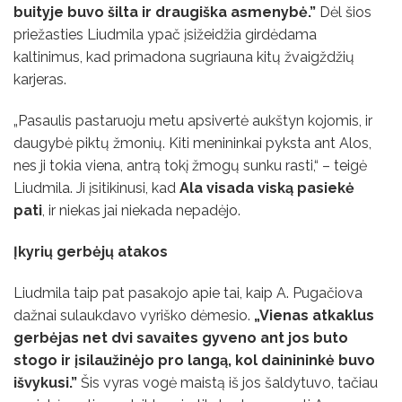
buityje buvo šilta ir draugiška asmenybė.”
Dėl šios
priežasties Liudmila ypač įsižeidžia girdėdama
kaltinimus, kad primadona sugriauna kitų žvaigždžių
karjeras.
„Pasaulis pastaruoju metu apsivertė aukštyn kojomis, ir
daugybė piktų žmonių. Kiti menininkai pyksta ant Alos,
nes ji tokia viena, antrą tokį žmogų sunku rasti,“ – teigė
Liudmila. Ji įsitikinusi, kad
Ala visada viską pasiekė
pati
, ir niekas jai niekada nepadėjo.
Įkyrių gerbėjų atakos
Liudmila taip pat pasakojo apie tai, kaip A. Pugačiova
dažnai sulaukdavo vyriško dėmesio.
„Vienas atkaklus
gerbėjas net dvi savaites gyveno ant jos buto
stogo ir įsilaužinėjo pro langą, kol dainininkė buvo
išvykusi.”
Šis vyras vogė maistą iš jos šaldytuvo, tačiau