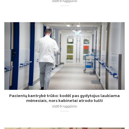
2026 6 rugpjūčio
Pacientų kantrybė trūko: kodėl pas gydytojus laukiama
mėnesiais, nors kabinetai atrodo tušti
2026 6 rugpjūčio