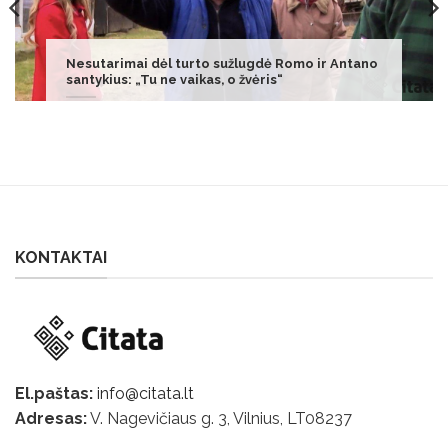
Traybų nariams – nemalonumai: teismo
prašoma išieškoti 38 tūkst. eurų
KONTAKTAI
El.paštas:
info@citata.lt
Adresas:
V. Nagevičiaus g. 3, Vilnius, LT
08237