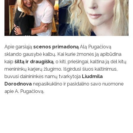
Apie garsiąją
scenos primadoną
Alą Pugačiovą
sklando gausybė kalbų. Kai kurie žmonės ją apibūdina
kaip
šiltą ir draugišką
, o kiti, priešingai, kaltina ją dėl kitų
menininkų karjerų žlugimo. Išgirdusi šiuos kaltinimus,
buvusi dainininkės namų tvarkytoja
Liudmila
Dorodnova
nepasikuklino ir pasidalino savo nuomone
apie A. Pugačiovą.