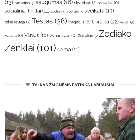
saugumas
(16)
(13)
skyrybos
(7)
smurtas
(6)
sankcijos
(5)
sveikata
(13)
socialiniai tinklai
(11)
sodas
(5)
sportas
(5)
Testas
(38)
Ukraina
(12)
teisėsauga
(7)
tragedija
(6)
vaikai
(5)
Zodiako
Vilnius
(10)
Vasara
(6)
Vyriausybė
(6)
Zodiakas
(5)
Zenklai
(101)
šeima
(11)
TAI KAS ŽMONĖMS PATINKA LABIAUSIAI