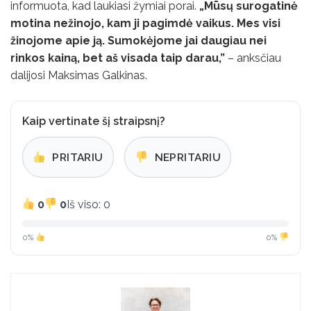
informuota, kad laukiasi žymiai porai.
„Mūsų surogatinė
motina nežinojo, kam ji pagimdė vaikus. Mes visi
žinojome apie ją. Sumokėjome jai daugiau nei
rinkos kainą, bet aš visada taip darau,”
– anksčiau
dalijosi Maksimas Galkinas.
Kaip vertinate šį straipsnį?
PRITARIU
NEPRITARIU
0
0
Iš viso: 0
0%
0%