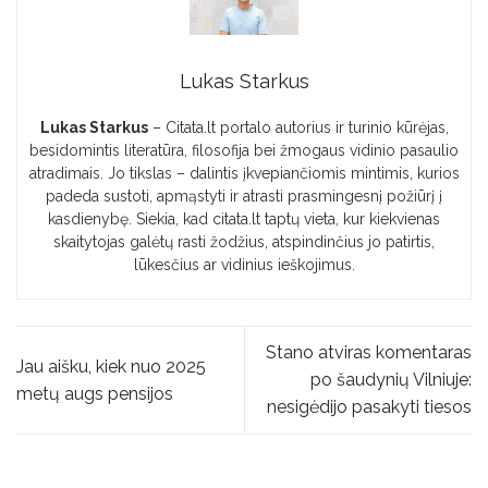
Lukas Starkus
Lukas Starkus
– Citata.lt portalo autorius ir turinio kūrėjas,
besidomintis literatūra, filosofija bei žmogaus vidinio pasaulio
atradimais. Jo tikslas – dalintis įkvepiančiomis mintimis, kurios
padeda sustoti, apmąstyti ir atrasti prasmingesnį požiūrį į
kasdienybę. Siekia, kad citata.lt taptų vieta, kur kiekvienas
skaitytojas galėtų rasti žodžius, atspindinčius jo patirtis,
lūkesčius ar vidinius ieškojimus.
Stano atviras komentaras
Jau aišku, kiek nuo 2025
po šaudynių Vilniuje:
metų augs pensijos
nesigėdijo pasakyti tiesos