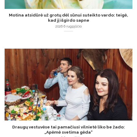
Motina atsidūrė už grotų dėl sūnui suteikto vardo: teigė,
kad jį išgirdo sapne
2026 6 rugpjūčio
Draugų vestuvėse tai pamačiusi vilnietė liko be žado:
„Apėmė svetima gėda“