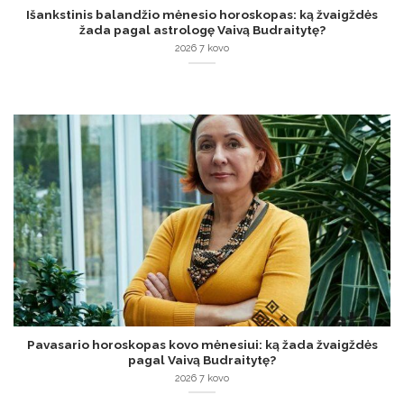
Išankstinis balandžio mėnesio horoskopas: ką žvaigždės
žada pagal astrologę Vaivą Budraitytę?
2026 7 kovo
Pavasario horoskopas kovo mėnesiui: ką žada žvaigždės
pagal Vaivą Budraitytę?
2026 7 kovo