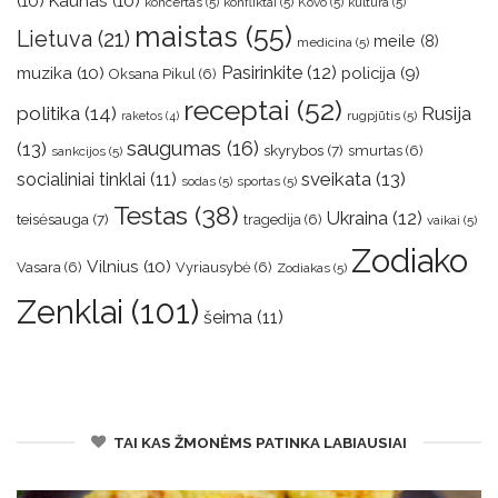
(10)
Kaunas
(10)
koncertas
(5)
konfliktai
(5)
Kovo
(5)
kultūra
(5)
maistas
(55)
Lietuva
(21)
meile
(8)
medicina
(5)
muzika
(10)
Pasirinkite
(12)
policija
(9)
Oksana Pikul
(6)
receptai
(52)
politika
(14)
Rusija
rugpjūtis
(5)
raketos
(4)
saugumas
(16)
(13)
skyrybos
(7)
smurtas
(6)
sankcijos
(5)
sveikata
(13)
socialiniai tinklai
(11)
sodas
(5)
sportas
(5)
Testas
(38)
Ukraina
(12)
teisėsauga
(7)
tragedija
(6)
vaikai
(5)
Zodiako
Vilnius
(10)
Vasara
(6)
Vyriausybė
(6)
Zodiakas
(5)
Zenklai
(101)
šeima
(11)
TAI KAS ŽMONĖMS PATINKA LABIAUSIAI