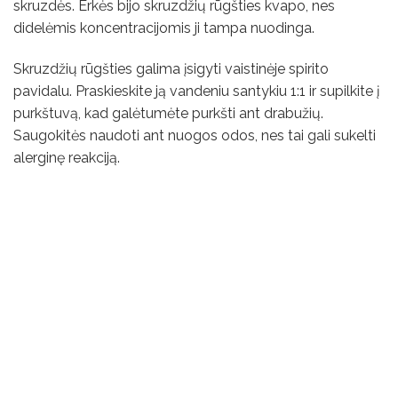
skruzdės. Erkės bijo skruzdžių rūgšties kvapo, nes
didelėmis koncentracijomis ji tampa nuodinga.
Skruzdžių rūgšties galima įsigyti vaistinėje spirito
pavidalu. Praskieskite ją vandeniu santykiu 1:1 ir supilkite į
purkštuvą, kad galėtumėte purkšti ant drabužių.
Saugokitės naudoti ant nuogos odos, nes tai gali sukelti
alerginę reakciją.