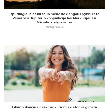
Įspūdingiausias birželio mėnesio dangaus įvykis: reta
Veneros ir Jupiterio konjunkcija bei Merkurijaus ir
Mėnulio dalyvavimas
2026 9 birželio
Likimo skaičius ir sėkmė: kuriomis datomis gimsta