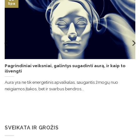
Spa
Pagrindiniai veiksniai, galintys sugadinti aurą, ir kaip to
išvengti
Aura yra ne tik energetinis apvalkalas, saugantis žmogų nuo
neigiamos įtakos, bet ir svarbus bendros...
SVEIKATA IR GROŽIS