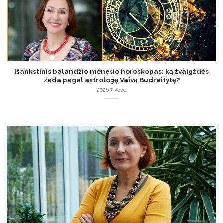
Išankstinis balandžio mėnesio horoskopas: ką žvaigždės
žada pagal astrologę Vaivą Budraitytę?
2026 7 kovo