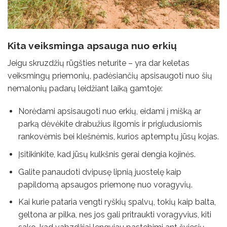
Kita veiksminga apsauga nuo erkių
Jeigu skruzdžių rūgšties neturite – yra dar keletas
veiksmingų priemonių, padėsiančių apsisaugoti nuo šių
nemalonių padarų leidžiant laiką gamtoje:
Norėdami apsisaugoti nuo erkių, eidami į mišką ar
parką dėvėkite drabužius ilgomis ir prigludusiomis
rankovėmis bei klešnėmis, kurios aptemptų jūsų kojas.
Įsitikinkite, kad jūsų kulkšnis gerai dengia kojinės.
Galite panaudoti dvipusę lipnią juostelę kaip
papildomą apsaugos priemonę nuo voragyvių.
Kai kurie pataria vengti ryškių spalvų, tokių kaip balta,
geltona ar pilka, nes jos gali pritraukti voragyvius, kiti