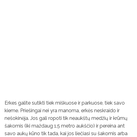
Erkes galite sutikti tiek miškuose ir parkuose, tiek savo
kieme. Priešingai nei yra manoma, erkės neskraido ir
nešokinėja. Jos gali ropoti tik neaukštų medžių ir krūmų
šakomis (iki maždaug 1,5 metro aukščio) ir pereina ant
savo aukų kūno tik tada, kai jos liečiasi su šakomis arba