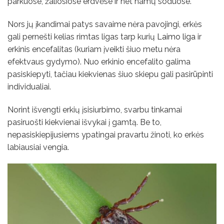
parkuose, žaliosiose erdvėse ir net namų soduose.
Nors jų įkandimai patys savaime nėra pavojingi, erkės
gali pernešti kelias rimtas ligas tarp kurių
Laimo liga
ir
erkinis encefalitas (kuriam įveikti šiuo metu nėra
efektvaus gydymo). Nuo erkinio encefalito galima
pasiskiepyti, tačiau kiekvienas šiuo skiepu gali pasirūpinti
individualiai.
Norint išvengti erkių įsisiurbimo, svarbu tinkamai
pasiruošti kiekvienai išvykai į gamtą. Be to,
nepasiskiepijusiems ypatingai pravartu žinoti, ko erkės
labiausiai vengia.