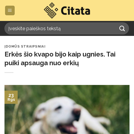
Skip
to
content
ĮDOMŪS STRAIPSNIAI
Erkės šio kvapo bijo kaip ugnies. Tai
puiki apsauga nuo erkių
23
Rgs