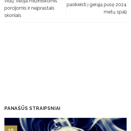
vidų: vilioja milžiniškomis
pasikeisti į gerąją pusę 2024
porcijomis ir neįprastais
metų spalį
skoniais
PANAŠŪS STRAIPSNIAI
10