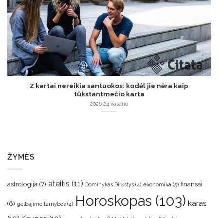
Z kartai nereikia santuokos: kodėl jie nėra kaip
tūkstantmečio karta
2026 24 vasario
ŽYMĖS
ateitis
(11)
astrologija
(7)
finansai
ekonomika
(5)
Dominykas Dirkstys
(4)
Horoskopas
(103)
karas
(6)
gelbėjimo tarnybos
(4)