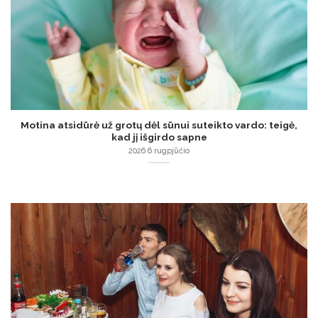
Motina atsidūrė už grotų dėl sūnui suteikto vardo: teigė,
kad jį išgirdo sapne
2026 6 rugpjūčio