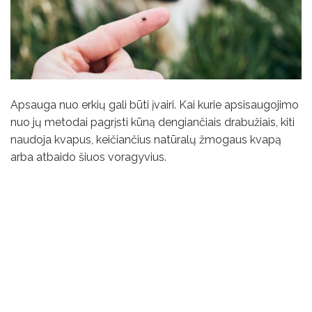
Apsauga nuo erkių gali būti įvairi. Kai kurie apsisaugojimo
nuo jų metodai pagrįsti kūną dengiančiais drabužiais, kiti
naudoja kvapus, keičiančius natūralų žmogaus kvapą
arba atbaido šiuos voragyvius.