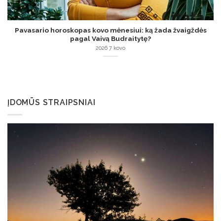
Pavasario horoskopas kovo mėnesiui: ką žada žvaigždės
pagal Vaivą Budraitytę?
2026 7 kovo
ĮDOMŪS STRAIPSNIAI