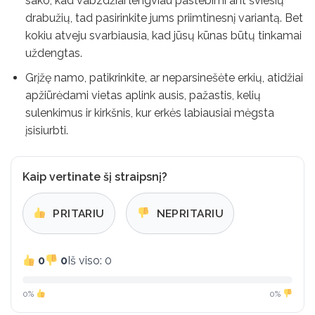
sako, kad vabzdžiai lengviau pastebimi ant šviesių
drabužių, tad pasirinkite jums priimtinesnį variantą. Bet
kokiu atveju svarbiausia, kad jūsų kūnas būtų tinkamai
uždengtas.
Grįžę namo, patikrinkite, ar neparsinešėte erkių, atidžiai
apžiūrėdami vietas aplink ausis, pažastis, kelių
sulenkimus ir kirkšnis, kur erkės labiausiai mėgsta
įsisiurbti.
Kaip vertinate šį straipsnį?
PRITARIU
NEPRITARIU
0
0
Iš viso: 0
0%
0%