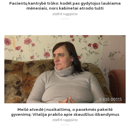
Pacientų kantrybė trūko: kodėl pas gydytojus laukiama
mėnesiais, nors kabinetai atrodo tušti
2026 6 rugpjūčio
Meilė atvedė į nusikaltimą, o pasekmės pakeitė
gyvenimą: Vitalija prabilo apie skaudžius išbandymus
2026 6 rugpjūčio