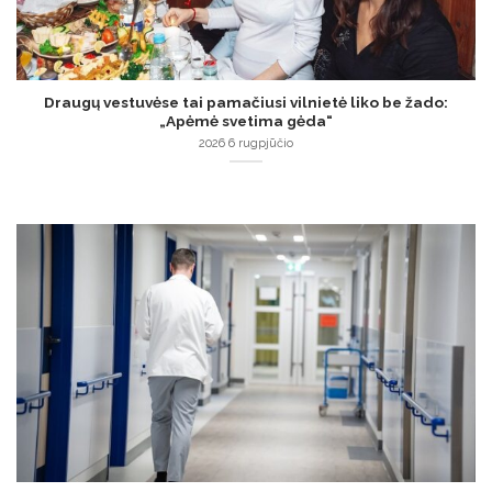
Draugų vestuvėse tai pamačiusi vilnietė liko be žado:
„Apėmė svetima gėda“
2026 6 rugpjūčio