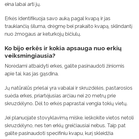
eina labai arti jų.
Erkės identifikuoja savo auką pagal kvapą ir jas
traukiančią šiluma, drėgmę bei prakaito kvapą, sklindantį
nuo žmogaus ar keturkojų bičiulų.
Ko bijo erkės ir kokia apsauga nuo erkių
veiksmingiausia?
Norėdami atbaidyti erkes, galite pasinaudoti žiniomis
apie tai, kas jas gąsdina.
Jų natūralūs priešai yra vabalai ir skruzdėlės, pastarosios
suėda erkes, priartėjusias arčiau nei 20 metrų prie
skruzdėlyno. Dėl to erkės paprastai vengia tokių vietų.
Jei planuojate stovyklavimą miške, ieškokite vietos netoli
skruzdėlyno, nes ten erkių greičiausiai nebus. Taip pat
galite pasinaudoti specifiniu kvapu, kurį skleidžia