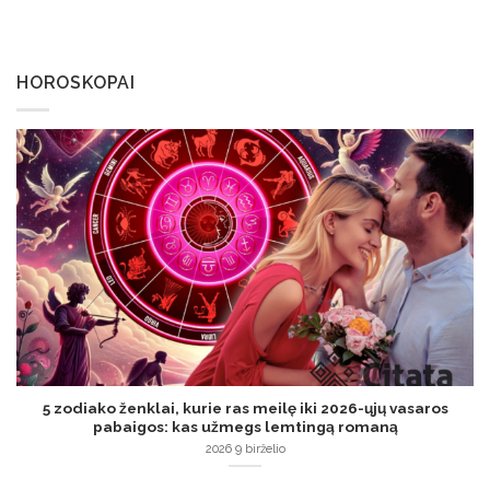
HOROSKOPAI
5 zodiako ženklai, kurie ras meilę iki 2026-ųjų vasaros
pabaigos: kas užmegs lemtingą romaną
2026 9 birželio