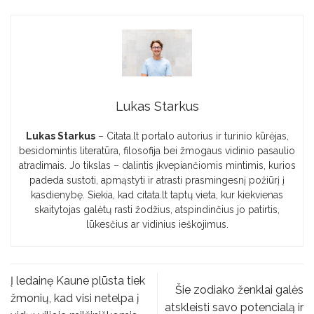
Lukas Starkus
Lukas Starkus
– Citata.lt portalo autorius ir turinio kūrėjas,
besidomintis literatūra, filosofija bei žmogaus vidinio pasaulio
atradimais. Jo tikslas – dalintis įkvepiančiomis mintimis, kurios
padeda sustoti, apmąstyti ir atrasti prasmingesnį požiūrį į
kasdienybę. Siekia, kad citata.lt taptų vieta, kur kiekvienas
skaitytojas galėtų rasti žodžius, atspindinčius jo patirtis,
lūkesčius ar vidinius ieškojimus.
Į ledainę Kaune plūsta tiek
Šie zodiako ženklai galės
žmonių, kad visi netelpa į
atskleisti savo potencialą ir