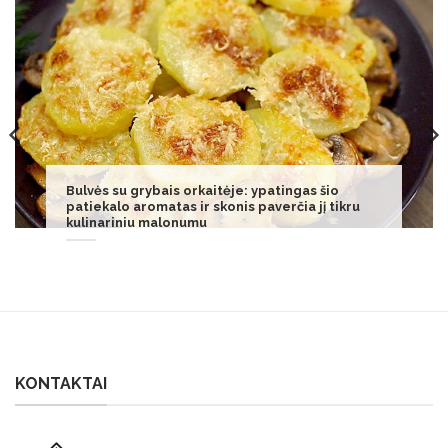
Irena Starošaitė patyrė skaudžią traumą: teks
vaikščioti su ramentais
KONTAKTAI