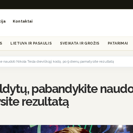
ija
Kontaktai
S
LIETUVA IR PASAULIS
SVEIKATA IR GROŽIS
PATARIMAI
e naudoti Nikola Tesla dieviškąjį kodą, po 9 dienų pamatysite rezultatą
ildytų, pabandykite naudot
ite rezultatą