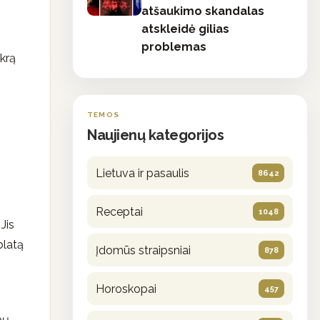
atšaukimo skandalas
atskleidė gilias
problemas
ikrą
TEMOS
Naujienų kategorijos
Lietuva ir pasaulis
8642
Receptai
1048
Jis
blatą
Įdomūs straipsniai
878
Horoskopai
457
pų