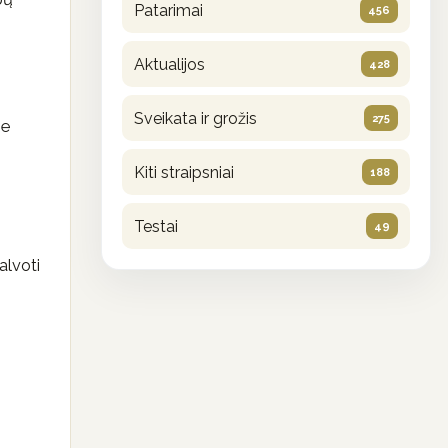
Patarimai
456
Aktualijos
428
Sveikata ir grožis
275
se
Kiti straipsniai
188
Testai
49
alvoti