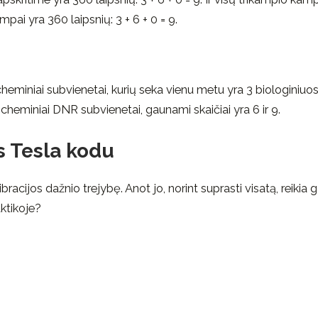
mpai yra 360 laipsnių: 3 + 6 + 0 = 9.
heminiai subvienetai, kurių seka vienu metu yra 3 biologiniuo
 cheminiai DNR subvienetai, gaunami skaičiai yra 6 ir 9.
is Tesla kodu
racijos dažnio trejybę. Anot jo, norint suprasti visatą, reikia g
aktikoje?