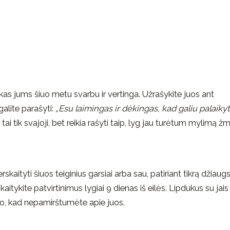
i, kas jums šiuo metu svarbu ir vertinga. Užrašykite juos ant
galite parašyti:
„Esu laimingas ir dėkingas, kad galiu palaikyt
 tai tik svajoji, bet reikia rašyti taip, lyg jau turėtum mylimą ž
erskaityti šiuos teiginius garsiai arba sau, patiriant tikrą džiau
Skaitykite patvirtinimus lygiai 9 dienas iš eilės. Lipdukus su jais
uvo, kad nepamirštumėte apie juos.