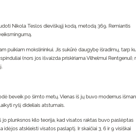
audoti Nikola Teslos dieviškąjį kodą, metodą 369. Remiantis
o veiksmingumą.
am puikiam mokslininkui. Jis sukūrė daugybę išradimų, tarp ku
induliai (nors jos išvaizda priskiriama Vilhelmui Rentgenui), r
į.
sirodė beveik po šimto metų. Vienas iš jų buvo modernus išman
aikyti ryšį dideliais atstumais.
 jo plunksnos kilo teorija, kad visatos raktas buvo paslėptas
ėjos atskleisti visatos paslaptį. Ir skaičiai 3, 6 ir 9 visiškai