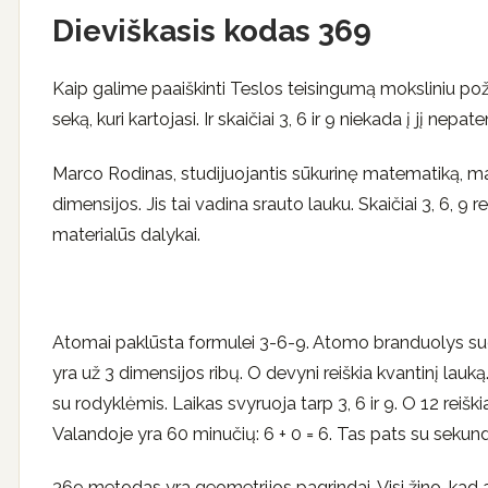
Dieviškasis kodas 369
Kaip galime paaiškinti Teslos teisingumą moksliniu poži
seką, kuri kartojasi. Ir skaičiai 3, 6 ir 9 niekada į jį nepat
Marco Rodinas, studijuojantis sūkurinę matematiką, mano
dimensijos. Jis tai vadina srauto lauku. Skaičiai 3, 6, 9 r
materialūs dalykai.
Atomai paklūsta formulei 3-6-9. Atomo branduolys suda
yra už 3 dimensijos ribų. O devyni reiškia kvantinį lauką.
su rodyklėmis. Laikas svyruoja tarp 3, 6 ir 9. O 12 reiškia
Valandoje yra 60 minučių: 6 + 0 = 6. Tas pats su sekun
369 metodas yra geometrijos pagrindai. Visi žino, kad ap