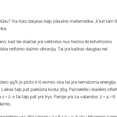
ūriu? Yra toks dalykas kaip sūkurinė matematika. Ji turi tam t
enka.
, kad šie skaičiai yra vektorius nuo trečios iki ketvirtosios
eiškia nefizinio dažnio vibraciją. Tai yra kažkas daugiau nei
ro 99% jo ploto ir iš esmės visa tai yra nematoma energija. 
 Laikas taip pat paklūsta kodui 369. Pažvelkite į klasikinį cifer
 1 + 2, o tai taip pat yra trys. Paroje yra 24 valandos: 2 + 4 = 6.
dėmis.
skritime yra 360 laipsnių: 3 + 6 + 0 = 9. Ir visų trikampio kam