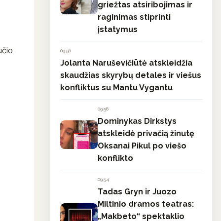
griežtas atsiribojimas ir
raginimas stiprinti
įstatymus
učio
09:56
Jolanta Naruševičiūtė atskleidžia
skaudžias skyrybų detales ir viešus
konfliktus su Mantu Vygantu
09:56
Dominykas Dirkstys
atskleidė privačią žinutę
Oksanai Pikul po viešo
konflikto
09:54
Tadas Gryn ir Juozo
Miltinio dramos teatras:
„Makbeto“ spektaklio