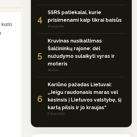
SSRS patiekalai, kurie
4
prisimenami kaip tikrai baisūs
 kurio
18 gegužės
a
Kruvinas nusikaltimas
Šalčininkų rajone: dėl
5
nužudymo sulaikyti vyras ir
moteris
28 kovo
Kariūno pažadas Lietuvai:
„Jeigu raudonasis maras vėl
6
kėsinsis į Lietuvos valstybę, šį
kartą pilsis ir jo kraujas“
6 balandžio