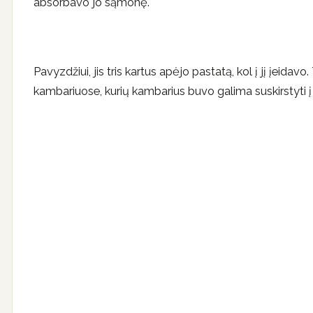
absorbavo jo sąmonę.
Pavyzdžiui, jis tris kartus apėjo pastatą, kol į jį įeidav
kambariuose, kurių kambarius buvo galima suskirstyti į 