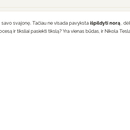
ų savo svajonę. Tačiau ne visada pavyksta
išpildyti norą
, dėl
cesą ir tiksliai pasiekti tikslą? Yra vienas būdas, ir Nikola Tesl