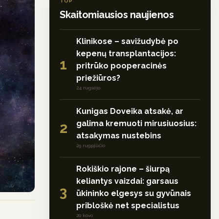
TOP
Skaitomiausios naujienos
Klinikose – savižudybė po
kepenų transplantacijos:
1
pritrūko pooperacinės
priežiūros?
24 rugsėjo
Kunigas Doveika atsakė, ar
galima kremuoti mirusiuosius:
2
atsakymas nustebins
29 rugpjūčio
Rokiškio rajone – šiurpą
keliantys vaizdai: garsaus
3
ūkininko elgesys su gyvūnais
pribloškė net specialistus
20 kovo