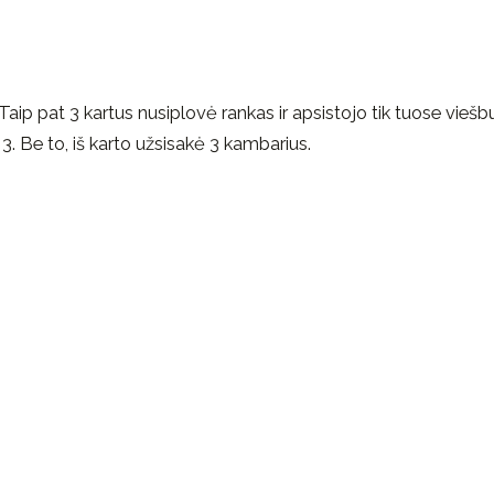
o. Taip pat 3 kartus nusiplovė rankas ir apsistojo tik tuose viešb
3. Be to, iš karto užsisakė 3 kambarius.