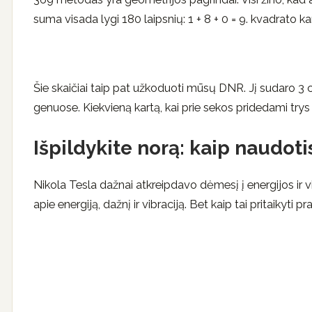
suma visada lygi 180 laipsnių: 1 + 8 + 0 = 9. kvadrato ka
Šie skaičiai taip pat užkoduoti mūsų DNR. Jį sudaro 3 c
genuose. Kiekvieną kartą, kai prie sekos pridedami trys
Išpildykite norą: kaip naudot
Nikola Tesla dažnai atkreipdavo dėmesį į energijos ir vib
apie energiją, dažnį ir vibraciją. Bet kaip tai pritaikyti pr