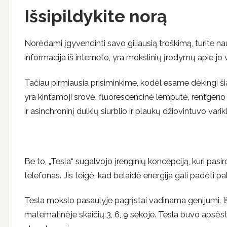
Išsipildykite norą
Norėdami įgyvendinti savo giliausią troškimą, turite n
informacija iš interneto, yra mokslinių įrodymų apie j
Tačiau pirmiausia prisiminkime, kodėl esame dėkingi ši
yra kintamoji srovė, fluorescencinė lemputė, rentgeno sp
ir asinchroninį dulkių siurblio ir plaukų džiovintuvo varikl
Be to, „Tesla“ sugalvojo įrenginių koncepciją, kuri pa
telefonas. Jis teigė, kad belaidė energija gali padėti pal
Tesla mokslo pasaulyje pagrįstai vadinama genijumi. Iš
matematinėje skaičių 3, 6, 9 sekoje. Tesla buvo apsėsta id