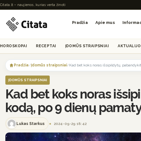
Citata.lt – naujienos, kurias verta žinoti
Pradžia
Apie mus
Informac
HOROSKOPAI
RECEPTAI
ĮDOMŪS STRAIPSNIAI
AKTUALIJO
Skip
to
Pradžia
/
Įdomūs straipsniai
/
Kad bet koks noras išsipildytų, pabandykit
content
ĮDOMŪS STRAIPSNIAI
Kad bet koks noras išsip
kodą, po 9 dienų pamatys
Lukas Starkus
2024-09-29 18:42