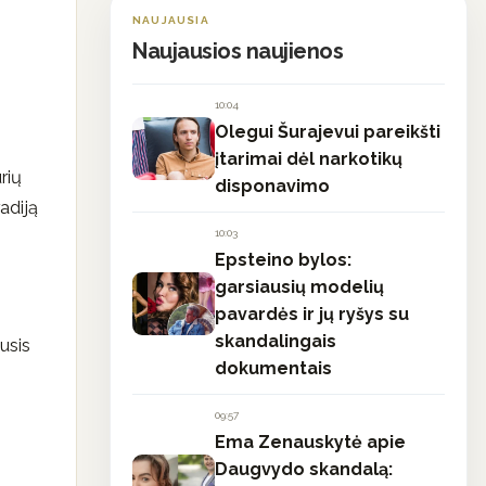
NAUJAUSIA
Naujausios naujienos
10:04
Olegui Šurajevui pareikšti
įtarimai dėl narkotikų
rių
disponavimo
adiją
10:03
Epsteino bylos:
garsiausių modelių
pavardės ir jų ryšys su
skandalingais
usis
dokumentais
09:57
Ema Zenauskytė apie
Daugvydo skandalą: