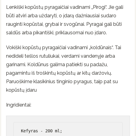
Lenkiški kopūstų pyragaičiai vadinami „Pirogi“. Jie gali
būti atviri arba uždaryti, o įdarą dažniausiai sudaro
rauginti kopūstai, grybai ir svogūnai. Pyragai gali būti
saldūs arba pikantiški, priklausomai nuo įdaro.
Vokiški kopūstų pyragaičiai vadinami „koldūnais“. Tai
nedideli tešlos rutuliukai, verdami vandenyje arba
garinami. Koldūnus galima patiekti su padažu,
pagamintu iš troškintų kopūstų ar kitų daržovių.
Paruoškime klasikinius tinginio pyragus, taip pat su
kopūstų įdaru
Ingridientai:
Kefyras - 200 ml;
