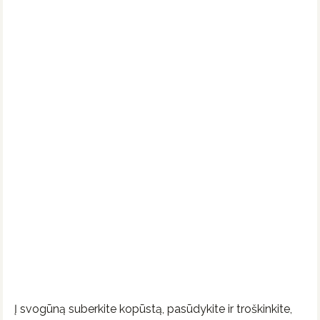
Į svogūną suberkite kopūstą, pasūdykite ir troškinkite,