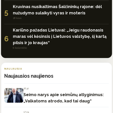
Kruvinas nusikaltimas Šalčininkų rajone: dėl
5
nužudymo sulaikyti vyras ir moteris
28 kovo
Kariūno pažadas Lietuvai: „Jeigu raudonasis
maras vėl kėsinsis į Lietuvos valstybę, šį kartą
6
pilsis ir jo kraujas“
6 balandžio
NAUJAUSIA
Naujausios naujienos
18:30
Seimo narys apie seimūnų atlyginimus:
„Valkatoms atrodo, kad tai daug“
17:24