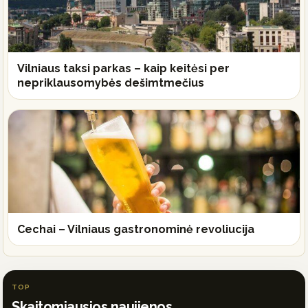
Vilniaus taksi parkas – kaip keitėsi per
nepriklausomybės dešimtmečius
Cechai – Vilniaus gastronominė revoliucija
TOP
Skaitomiausios naujienos