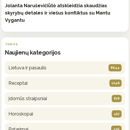
Jolanta Naruševičiūtė atskleidžia skaudžias
skyrybų detales ir viešus konfliktus su Mantu
Vygantu
TEMOS
Naujienų kategorijos
Lietuva ir pasaulis
8644
Receptai
1048
Įdomūs straipsniai
878
Horoskopai
457
Patarimai
456