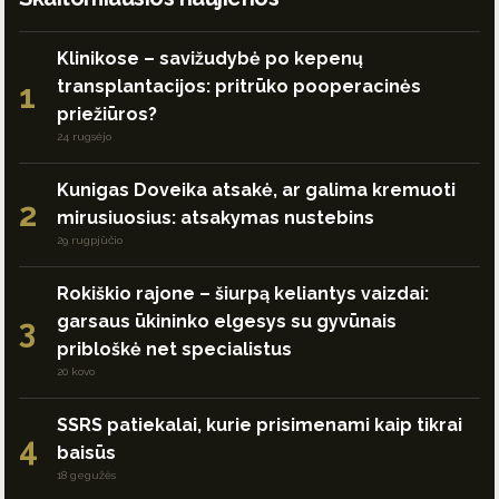
Klinikose – savižudybė po kepenų
transplantacijos: pritrūko pooperacinės
1
priežiūros?
24 rugsėjo
Kunigas Doveika atsakė, ar galima kremuoti
2
mirusiuosius: atsakymas nustebins
29 rugpjūčio
Rokiškio rajone – šiurpą keliantys vaizdai:
garsaus ūkininko elgesys su gyvūnais
3
pribloškė net specialistus
20 kovo
SSRS patiekalai, kurie prisimenami kaip tikrai
4
baisūs
18 gegužės