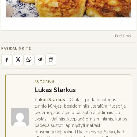
Peržiūros: 2
PASIDALINKITE
AUTORIUS
Lukas Starkus
Lukas Starkus
– Citata.lt portalo autorius ir
turinio kūrėjas, besidomintis literatūra, filosofija
bei žmogaus vidinio pasaulio atradimais. Jo
tikslas – dalintis įkvepiančiomis mintimis, kurios
padeda sustoti, apmąstyti ir atrasti
prasmingesnį požiūrį į kasdienybę. Siekia, kad