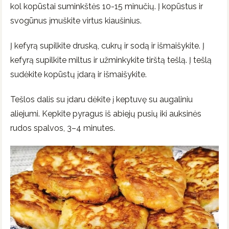
kol kopūstai suminkštės 10-15 minučių. Į kopūstus ir
svogūnus įmuškite virtus kiaušinius.
Į kefyrą supilkite druską, cukrų ir sodą ir išmaišykite. Į
kefyrą supilkite miltus ir užminkykite tirštą tešlą. Į tešlą
sudėkite kopūstų įdarą ir išmaišykite.
Tešlos dalis su įdaru dėkite į keptuvę su augaliniu
aliejumi. Kepkite pyragus iš abiejų pusių iki auksinės
rudos spalvos, 3–4 minutes.