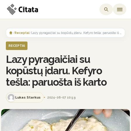
Skip
to
/
Receptai
/
Lazy pyragaičiai su kopūstų įdaru. Kefyro tešla: paruošta iš karto
content
RECEPTAI
Lazy pyragaičiai su
kopūstų įdaru. Kefyro
tešla: paruošta iš karto
Lukas Starkus
2024-06-07 10:59