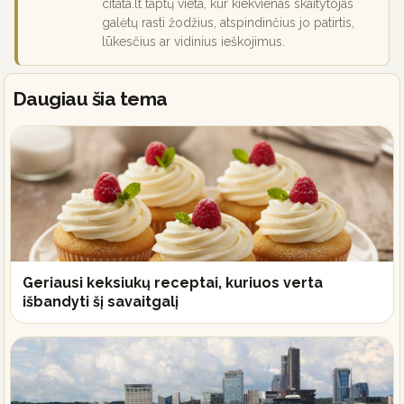
citata.lt taptų vieta, kur kiekvienas skaitytojas
galėtų rasti žodžius, atspindinčius jo patirtis,
lūkesčius ar vidinius ieškojimus.
Daugiau šia tema
Geriausi keksiukų receptai, kuriuos verta
išbandyti šį savaitgalį