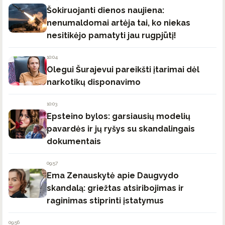
Šokiruojanti dienos naujiena:
nenumaldomai artėja tai, ko niekas
nesitikėjo pamatyti jau rugpjūtį!
10:04
Olegui Šurajevui pareikšti įtarimai dėl
narkotikų disponavimo
10:03
Epsteino bylos: garsiausių modelių
pavardės ir jų ryšys su skandalingais
dokumentais
09:57
Ema Zenauskytė apie Daugvydo
skandalą: griežtas atsiribojimas ir
raginimas stiprinti įstatymus
09:56