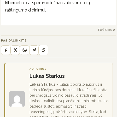
kibernetinio atsparumo ir finansinio vartotojų
raštingumo didinimui.
Peržiūros: 2
PASIDALINKITE
AUTORIUS
Lukas Starkus
Lukas Starkus
– Citata.lt portalo autorius ir
turinio kūrėjas, besidomintis literatūra, filosofija
bei žmogaus vidinio pasaulio atradimais. Jo
tikslas – dalintis įkvepiančiomis mintimis, kurios
padeda sustoti, apmąstyti ir atrasti
prasmingesnį požiūrį į kasdienybę. Siekia, kad