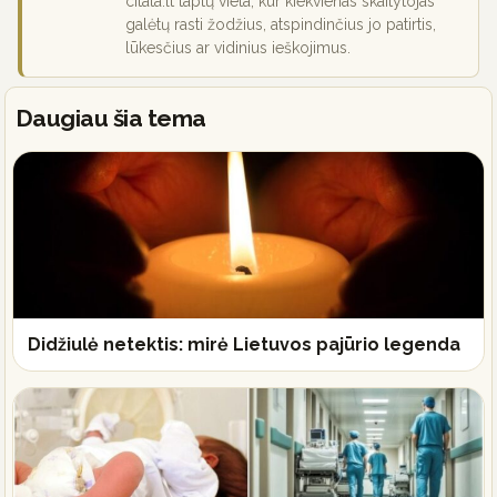
citata.lt taptų vieta, kur kiekvienas skaitytojas
galėtų rasti žodžius, atspindinčius jo patirtis,
lūkesčius ar vidinius ieškojimus.
Daugiau šia tema
Didžiulė netektis: mirė Lietuvos pajūrio legenda