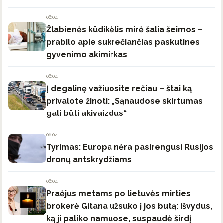
06:04
Žlabienės kūdikėlis mirė šalia šeimos –
prabilo apie sukrečiančias paskutines
gyvenimo akimirkas
06:04
Į degalinę važiuosite rečiau – štai ką
privalote žinoti: „Sąnaudose skirtumas
gali būti akivaizdus“
06:04
Tyrimas: Europa nėra pasirengusi Rusijos
dronų antskrydžiams
06:04
Praėjus metams po lietuvės mirties
brokerė Gitana užsuko į jos butą: išvydus,
ką ji paliko namuose, suspaudė širdį