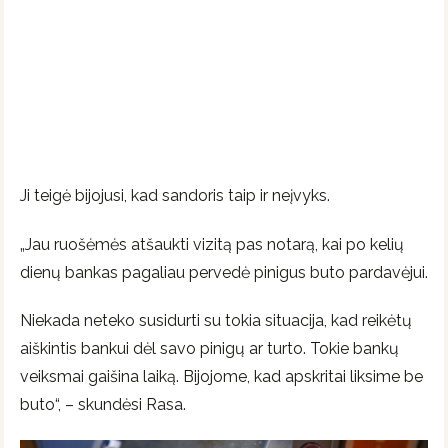
Ji teigė bijojusi, kad sandoris taip ir neįvyks.
„Jau ruošėmės atšaukti vizitą pas notarą, kai po kelių
dienų bankas pagaliau pervedė pinigus buto pardavėjui.
Niekada neteko susidurti su tokia situacija, kad reikėtų
aiškintis bankui dėl savo pinigų ar turto. Tokie bankų
veiksmai gaišina laiką. Bijojome, kad apskritai liksime be
buto“, – skundėsi Rasa.