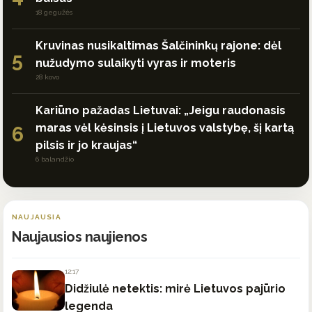
18 gegužės
Kruvinas nusikaltimas Šalčininkų rajone: dėl
5
nužudymo sulaikyti vyras ir moteris
28 kovo
Kariūno pažadas Lietuvai: „Jeigu raudonasis
maras vėl kėsinsis į Lietuvos valstybę, šį kartą
6
pilsis ir jo kraujas“
6 balandžio
NAUJAUSIA
Naujausios naujienos
12:17
Didžiulė netektis: mirė Lietuvos pajūrio
legenda