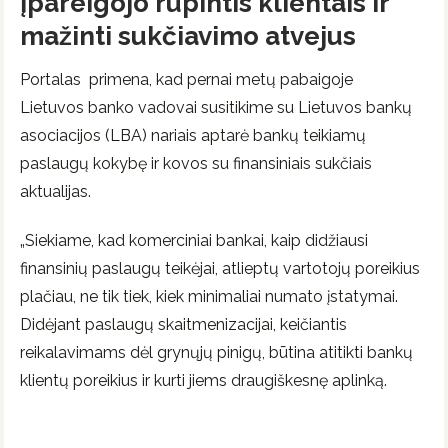
Įpareigojo rūpintis klientais ir
mažinti sukčiavimo atvejus
Portalas primena, kad pernai metų pabaigoje
Lietuvos banko vadovai susitikime su Lietuvos bankų
asociacijos (LBA) nariais aptarė bankų teikiamų
paslaugų kokybę ir kovos su finansiniais sukčiais
aktualijas.
„Siekiame, kad komerciniai bankai, kaip didžiausi
finansinių paslaugų teikėjai, atlieptų vartotojų poreikius
plačiau, ne tik tiek, kiek minimaliai numato įstatymai.
Didėjant paslaugų skaitmenizacijai, keičiantis
reikalavimams dėl grynųjų pinigų, būtina atitikti bankų
klientų poreikius ir kurti jiems draugiškesnę aplinką.