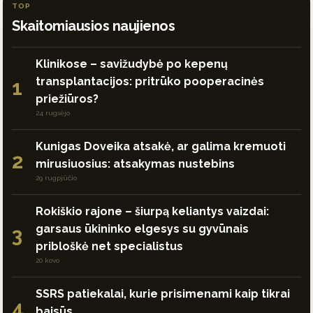
TOP
Skaitomiausios naujienos
Klinikose – savižudybė po kepenų
transplantacijos: pritrūko pooperacinės
1
priežiūros?
24 rugsėjo
Kunigas Doveika atsakė, ar galima kremuoti
2
mirusiuosius: atsakymas nustebins
29 rugpjūčio
Rokiškio rajone – šiurpą keliantys vaizdai:
garsaus ūkininko elgesys su gyvūnais
3
pribloškė net specialistus
20 kovo
SSRS patiekalai, kurie prisimenami kaip tikrai
4
baisūs