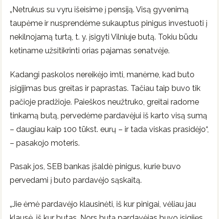
„Netrukus su vyru išeisime į pensiją. Visą gyvenimą
taupėme ir nusprendėme sukauptus pinigus investuoti į
nekilnojamą turtą, t. y. įsigyti Vilniuje butą. Tokiu būdu
ketiname užsitikrinti orias pajamas senatvėje.
Kadangi paskolos nereikėjo imti, manėme, kad buto
įsigijimas bus greitas ir paprastas. Tačiau taip buvo tik
pačioje pradžioje. Paieškos neužtruko, greitai radome
tinkamą butą, pervedėme pardavėjui iš karto visą sumą
– daugiau kaip 100 tūkst. eurų – ir tada viskas prasidėjo“,
– pasakojo moteris.
Pasak jos, SEB bankas įšaldė pinigus, kurie buvo
pervedami į buto pardavėjo sąskaitą.
„Jie ėmė pardavėjo klausinėti, iš kur pinigai, vėliau jau
klausė, iš kur butas. Nors butą pardavėjas buvo įsigijęs