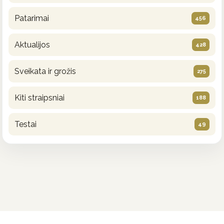
Patarimai
456
Aktualijos
428
Sveikata ir grožis
275
Kiti straipsniai
188
Testai
49