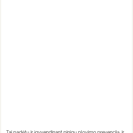
Tai padėtų ir įgyvendinant pinigų plovimo prevenciją, ir