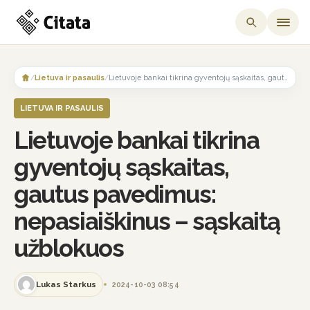
Skip
to
/
Lietuva ir pasaulis
/
Lietuvoje bankai tikrina gyventojų sąskaitas, gautus pavedimus: nepasiaiškinus – sąskaitą užblokuos
content
LIETUVA IR PASAULIS
Lietuvoje bankai tikrina
gyventojų sąskaitas,
gautus pavedimus:
nepasiaiškinus – sąskaitą
užblokuos
Lukas Starkus
2024-10-03 08:54