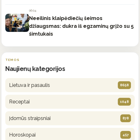
06:04
Neeilinis klaipėdiečių šeimos
džiaugsmas: dukra iš egzaminų grįžo su 5
šimtukais
TEMOS
Naujienų kategorijos
Lietuva ir pasaulis
8658
Receptai
1048
Įdomūs straipsniai
878
Horoskopai
457