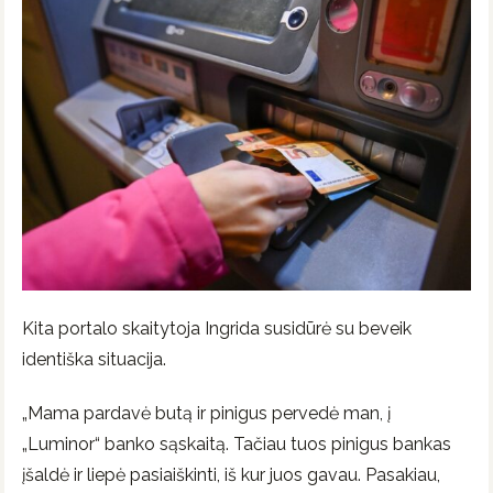
Kita portalo skaitytoja Ingrida susidūrė su beveik
identiška situacija.
„Mama pardavė butą ir pinigus pervedė man, į
„Luminor“ banko sąskaitą. Tačiau tuos pinigus bankas
įšaldė ir liepė pasiaiškinti, iš kur juos gavau. Pasakiau,