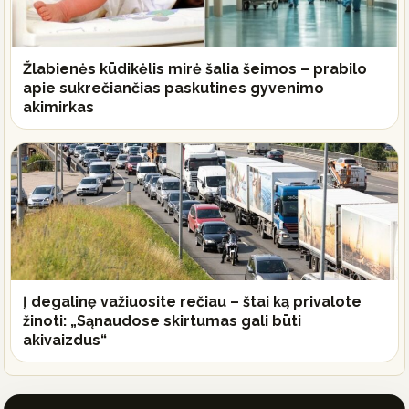
Žlabienės kūdikėlis mirė šalia šeimos – prabilo
apie sukrečiančias paskutines gyvenimo
akimirkas
Į degalinę važiuosite rečiau – štai ką privalote
žinoti: „Sąnaudose skirtumas gali būti
akivaizdus“