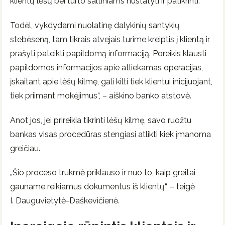
klientų lėšų bei turto šaltiniams nustatyti ir patikrinti.
Todėl, vykdydami nuolatinę dalykinių santykių
stebėseną, tam tikrais atvejais turime kreiptis į klientą ir
prašyti pateikti papildomą informaciją. Poreikis klausti
papildomos informacijos apie atliekamas operacijas,
įskaitant apie lėšų kilmę, gali kilti tiek klientui inicijuojant,
tiek priimant mokėjimus“, – aiškino banko atstovė.
Anot jos, jei prireikia tikrinti lėšų kilmę, savo ruožtu
bankas visas procedūras stengiasi atlikti kiek įmanoma
greičiau.
„Šio proceso trukmė priklauso ir nuo to, kaip greitai
gauname reikiamus dokumentus iš klientų“, – teigė
I. Dauguvietytė-Daškevičienė.