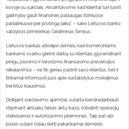
kovoje su sukčiais. Akcentavome, kad klientai turi turėti
galimybę gauti finansines paslaugas fiziniuose
padaliniuose per protingą laiką“, – sakė Lietuvos banko
valdybos pirmininkas Gediminas Šimkus.
Lietuvos bankas atkreipė dėmesį, kad komerciniams
bankams svarbu gerinti darbą su klientais įgyvendinant
pinigų plovimo ir terorizmo finansavimo prevencijos
reikalavimus – ne tik geriau pažinti savo klientus, bet ir
tinkamai informuoti juos apie sustabdytus mokėjimus
bei kitus klausimus.
Didėjant sukčiavimo apimčiai, sutarta bendradarbiauti
stiprinant aktualių teisės aktų bazę, tobulinti operacijų
stebėsenos ir autorizavimo priemones. Taip pat abi
pusės sutarė toliau skirti pakankamai dėmesio