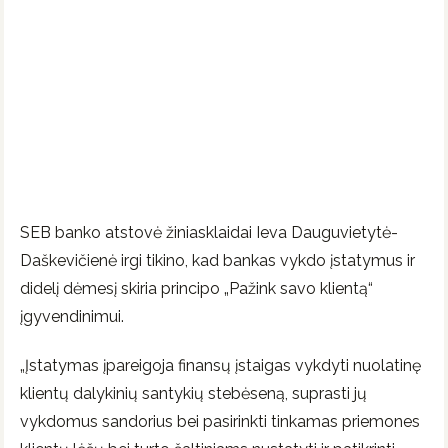
SEB banko atstovė žiniasklaidai Ieva Dauguvietytė-
Daškevičienė irgi tikino, kad bankas vykdo įstatymus ir
didelį dėmesį skiria principo „Pažink savo klientą“
įgyvendinimui.
„Įstatymas įpareigoja finansų įstaigas vykdyti nuolatinę
klientų dalykinių santykių stebėseną, suprasti jų
vykdomus sandorius bei pasirinkti tinkamas priemones