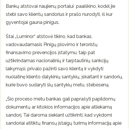
Bankų atstovai naujienų portalui paaiškino, kodėl jie
stebi savo klientų sandorius ir prašo nurodyti, iš kur
gyventojai gauna pinigus.
Štai „Luminor“ atstovė tikino, kad bankas,
vadovaudamasis Pinigų plovimo ir teroristų
finansavimo prevencijos įstatymu, taip pat
užtikrindamas nacionalinių ir tarptautinių sankcijų
laikymąsi, privalo pažinti savo klientą ir vykdyti
nuolatinę kliento dalykinių santykių, įskaitant ir sandorių,
kurie buvo sudaryti šių santykių metu, stebėseną.
„Šio proceso metu bankas gali paprašyti papildomų
dokumentų ar kitokios informacijos apie atliekamą
sandorį. Tai daroma siekiant užtikrinti, kad vykdomi
sandoriai atitiktų finansų įstaigų turimą informaciją apie