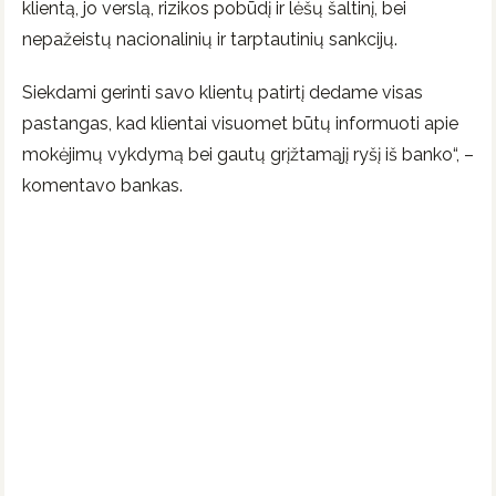
klientą, jo verslą, rizikos pobūdį ir lėšų šaltinį, bei
nepažeistų nacionalinių ir tarptautinių sankcijų.
Siekdami gerinti savo klientų patirtį dedame visas
pastangas, kad klientai visuomet būtų informuoti apie
mokėjimų vykdymą bei gautų grįžtamąjį ryšį iš banko“, –
komentavo bankas.