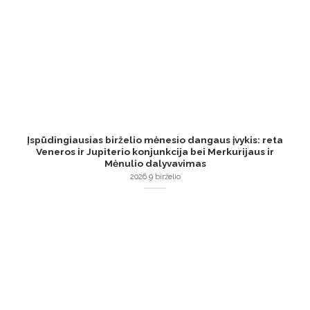
Įspūdingiausias birželio mėnesio dangaus įvykis: reta
Veneros ir Jupiterio konjunkcija bei Merkurijaus ir
Mėnulio dalyvavimas
2026 9 birželio