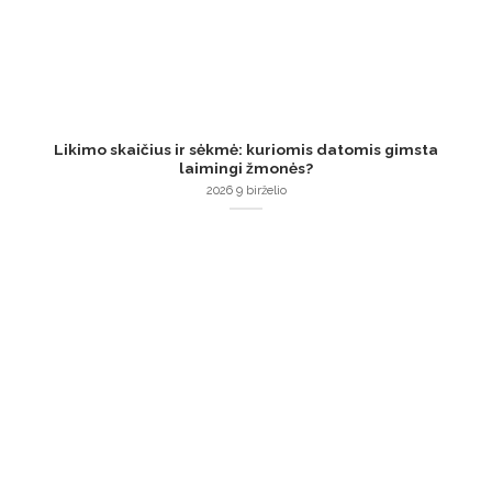
Likimo skaičius ir sėkmė: kuriomis datomis gimsta
laimingi žmonės?
2026 9 birželio