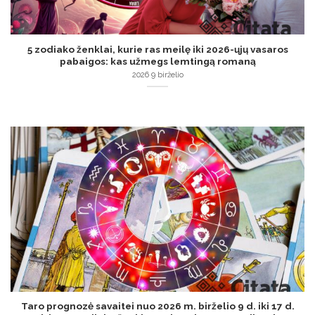
5 zodiako ženklai, kurie ras meilę iki 2026-ųjų vasaros
pabaigos: kas užmegs lemtingą romaną
2026 9 birželio
Taro prognozė savaitei nuo 2026 m. birželio 9 d. iki 17 d.