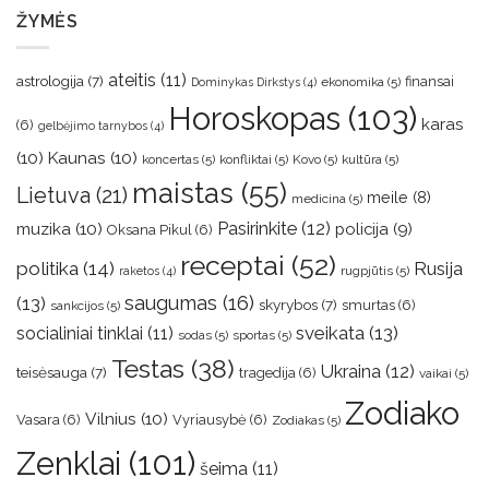
ŽYMĖS
ateitis
(11)
astrologija
(7)
finansai
ekonomika
(5)
Dominykas Dirkstys
(4)
Horoskopas
(103)
karas
(6)
gelbėjimo tarnybos
(4)
(10)
Kaunas
(10)
koncertas
(5)
konfliktai
(5)
Kovo
(5)
kultūra
(5)
maistas
(55)
Lietuva
(21)
meile
(8)
medicina
(5)
muzika
(10)
Pasirinkite
(12)
policija
(9)
Oksana Pikul
(6)
receptai
(52)
politika
(14)
Rusija
rugpjūtis
(5)
raketos
(4)
saugumas
(16)
(13)
skyrybos
(7)
smurtas
(6)
sankcijos
(5)
sveikata
(13)
socialiniai tinklai
(11)
sodas
(5)
sportas
(5)
Testas
(38)
Ukraina
(12)
teisėsauga
(7)
tragedija
(6)
vaikai
(5)
Zodiako
Vilnius
(10)
Vasara
(6)
Vyriausybė
(6)
Zodiakas
(5)
Zenklai
(101)
šeima
(11)