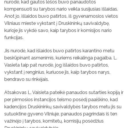
nurodė, kad gautos lėšos buvo panaudotos
kompensuoti su tarybos nario veikla susijusias išlaidas.
Anot jo, išlaidos buvo patirtos, iš gyvenamosios vietos
Vilniaus mieste vykstant į Druskininkų savivaldybę,
kurioje jis vykdė savo, kaip tarybos ir komisijos nario
funkcijas.
Jis nurodė, kad išlaidos buvo patirtos karantino metu
besirūpinant asmenimis, kuriems reikalinga pagalba. L.
Vasieta taip pat nurodė, jog išlaidos buvo patirtos,
vykstant į renginius, kuriuose jis, kaip tarybos narys,
bendravo su rinkėjais.
Atsakovas L. Vaisieta pateikė panaudos sutarties kopiją ir
per pirmosios instancijos teismo posėdį paaiškino, kad
kadencijos Druskininkų savivaldybės tarybos metu jis su
sutuoktine gyveno Vilniuje, panaudos pagrindais iš ten
važinėjo į tarybos, komitetų, komisijų posėdžius