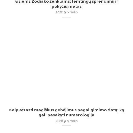
visiems Zodiako ženklams: lemtingų sprendimų ir
pokyčių metas
2026 9 birželio
Kaip atrasti magiškus gebėjimus pagal gimimo datą: ką
gali pasakyti numerologija
2026 9 birželio