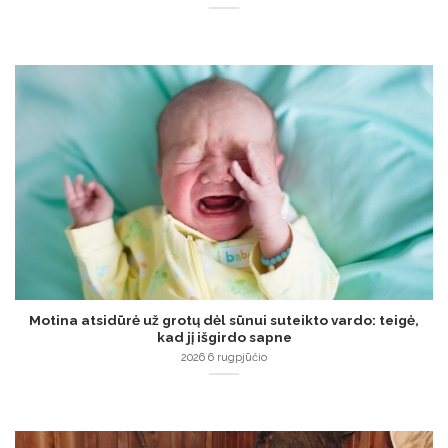
Motina atsidūrė už grotų dėl sūnui suteikto vardo: teigė,
kad jį išgirdo sapne
2026 6 rugpjūčio