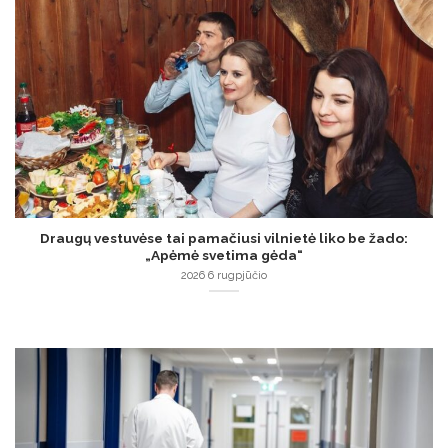
Draugų vestuvėse tai pamačiusi vilnietė liko be žado:
„Apėmė svetima gėda“
2026 6 rugpjūčio