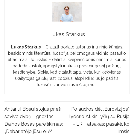
Lukas Starkus
Lukas Starkus
– Citata.lt portalo autorius ir turinio kūrėjas,
besidomintis literatūra, filosofija bei žmogaus vidinio pasaulio
atradimais. Jo tikslas – dalintis įkvepiančiomis mintimis, kurios
padeda sustoti, apmąstyti ir atrasti prasmingesnį požiūrį į
kasdienybę. Siekia, kad citata.lt taptų vieta, kur kiekvienas
skaitytojas galėtų rasti žodžius, atspindinčius jo patirtis,
lūkesčius ar vidinius ieškojimus.
Antanui Bosui stojus prieš
Po audros dėl „Eurovizijos“
savivaldybę – griežtas
lyderio Atikin ryšių su Rusija
Dainos Bosas pareiškimas:
– LRT atsakas: pasakė, ko
„Dabar atėjo jūsų eilė“
imsis