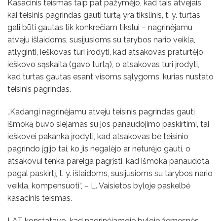
Kasacinis teismas taip pat pažymėjo, kad tais atvejais,
kai teisinis pagrindas gauti turtą yra tikslinis, t. y. turtas
gali būti gautas tik konkrečiam tikslui – nagrinėjamu
atveju išlaidoms, susijusioms su tarybos nario veikla,
atlyginti, ieškovas turi įrodyti, kad atsakovas praturtėjo
ieškovo sąskaita (gavo turtą), o atsakovas turi įrodyti,
kad turtas gautas esant visoms sąlygoms, kurias nustato
teisinis pagrindas.
„Kadangi nagrinėjamu atveju teisinis pagrindas gauti
išmoką buvo siejamas su jos panaudojimo paskirtimi, tai
ieškovei pakanka įrodyti, kad atsakovas be teisinio
pagrindo įgijo tai, ko jis negalėjo ar neturėjo gauti, o
atsakovui tenka pareiga pagrįsti, kad išmoka panaudota
pagal paskirtį, t. y. išlaidoms, susijusioms su tarybos nario
veikla, kompensuoti“, – L. Vaisietos byloje paskelbė
kasacinis teismas.
LAT konstatavo, kad nagrinėjamoje byloje žemesnės