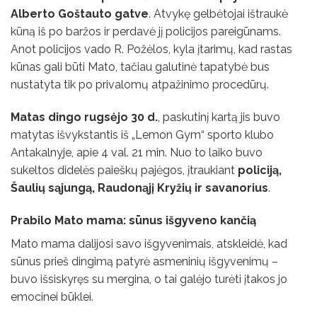
Alberto Goštauto gatve
. Atvykę gelbėtojai ištraukė
kūną iš po baržos ir perdavė jį policijos pareigūnams.
Anot policijos vado R. Požėlos, kyla įtarimų, kad rastas
kūnas gali būti Mato, tačiau galutinė tapatybė bus
nustatyta tik po privalomų atpažinimo procedūrų.
Matas dingo rugsėjo 30 d.
, paskutinį kartą jis buvo
matytas išvykstantis iš „Lemon Gym“ sporto klubo
Antakalnyje, apie 4 val. 21 min. Nuo to laiko buvo
sukeltos didelės paieškų pajėgos, įtraukiant
policiją,
Šaulių sąjungą, Raudonąjį Kryžių ir savanorius
.
Prabilo Mato mama: sūnus išgyveno kančią
Mato mama dalijosi savo išgyvenimais, atskleidė, kad
sūnus prieš dingimą patyrė asmeninių išgyvenimų –
buvo išsiskyręs su mergina, o tai galėjo turėti įtakos jo
emocinei būklei.