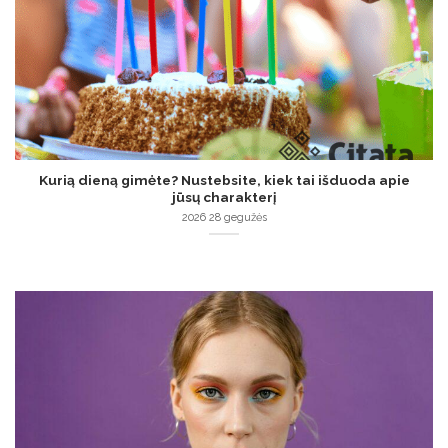
Kurią dieną gimėte? Nustebsite, kiek tai išduoda apie
jūsų charakterį
2026 28 gegužės