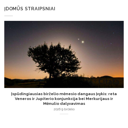
ĮDOMŪS STRAIPSNIAI
Įspūdingiausias birželio mėnesio dangaus įvykis: reta
Veneros ir Jupiterio konjunkcija bei Merkurijaus ir
Mėnulio dalyvavimas
2026 9 birželio