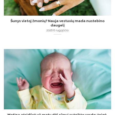
Šunys vietoj žmonių? Nauja vestuvių mada nustebino
daugelį
2026 6 rugpjūčio
Motina atsidūrė už grotų dėl sūnui suteikto vardo: teigė,