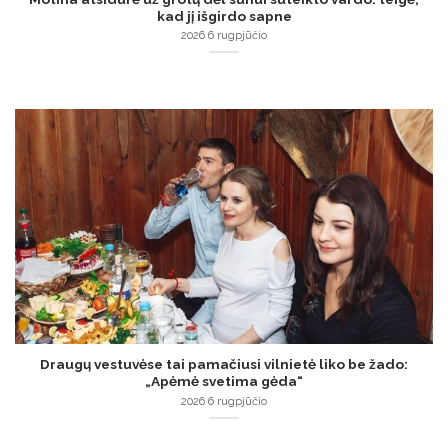
kad jį išgirdo sapne
2026 6 rugpjūčio
Draugų vestuvėse tai pamačiusi vilnietė liko be žado:
„Apėmė svetima gėda“
2026 6 rugpjūčio