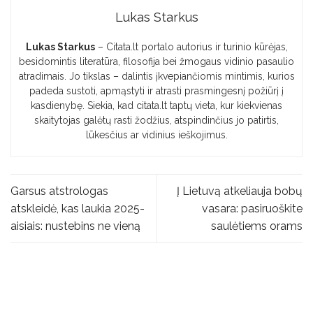
Lukas Starkus
Lukas Starkus
– Citata.lt portalo autorius ir turinio kūrėjas,
besidomintis literatūra, filosofija bei žmogaus vidinio pasaulio
atradimais. Jo tikslas – dalintis įkvepiančiomis mintimis, kurios
padeda sustoti, apmąstyti ir atrasti prasmingesnį požiūrį į
kasdienybę. Siekia, kad citata.lt taptų vieta, kur kiekvienas
skaitytojas galėtų rasti žodžius, atspindinčius jo patirtis,
lūkesčius ar vidinius ieškojimus.
Garsus atstrologas
Į Lietuvą atkeliauja bobų
atskleidė, kas laukia 2025-
vasara: pasiruoškite
aisiais: nustebins ne vieną
saulėtiems orams