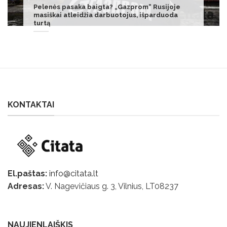
Geriausias žalias mėšlas molingam dirvožemiui:
rugpjūčio sėja ir priežiūra
KONTAKTAI
El.paštas:
info@citata.lt
Adresas:
V. Nagevičiaus g. 3, Vilnius, LT
08237
NAUJIENLAIŠKIS