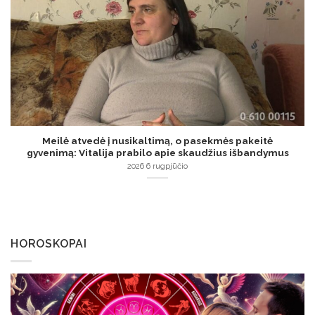
Meilė atvedė į nusikaltimą, o pasekmės pakeitė
gyvenimą: Vitalija prabilo apie skaudžius išbandymus
2026 6 rugpjūčio
HOROSKOPAI