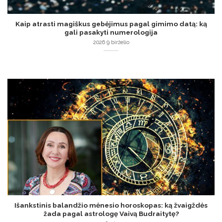
Kaip atrasti magiškus gebėjimus pagal gimimo datą: ką
gali pasakyti numerologija
2026 9 birželio
Išankstinis balandžio mėnesio horoskopas: ką žvaigždės
žada pagal astrologę Vaivą Budraitytę?