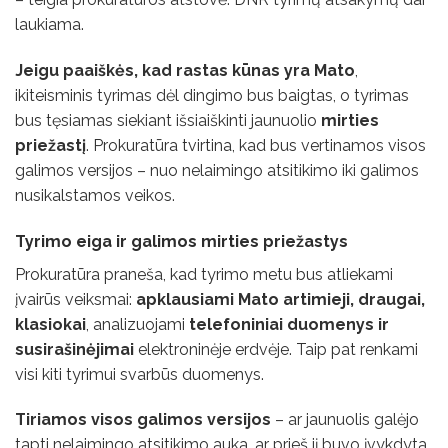
laukiama.
Jeigu paaiškės, kad rastas kūnas yra Mato
,
ikiteisminis tyrimas dėl dingimo bus baigtas, o tyrimas
bus tęsiamas siekiant išsiaiškinti jaunuolio
mirties
priežastį
. Prokuratūra tvirtina, kad bus vertinamos visos
galimos versijos – nuo nelaimingo atsitikimo iki galimos
nusikalstamos veikos.
Tyrimo eiga ir galimos mirties priežastys
Prokuratūra praneša, kad tyrimo metu bus atliekami
įvairūs veiksmai:
apklausiami Mato artimieji, draugai,
klasiokai
, analizuojami
telefoniniai duomenys ir
susirašinėjimai
elektroninėje erdvėje. Taip pat renkami
visi kiti tyrimui svarbūs duomenys.
Tiriamos visos galimos versijos
– ar jaunuolis galėjo
tapti nelaimingo atsitikimo auka, ar prieš jį buvo įvykdyta