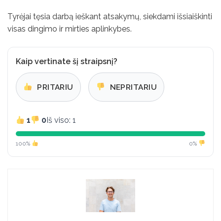
Tyrėjai tęsia darbą ieškant atsakymų, siekdami išsiaiškinti
visas dingimo ir mirties aplinkybes.
Kaip vertinate šį straipsnį?
PRITARIU
NEPRITARIU
1
0
Iš viso: 1
100%
0%