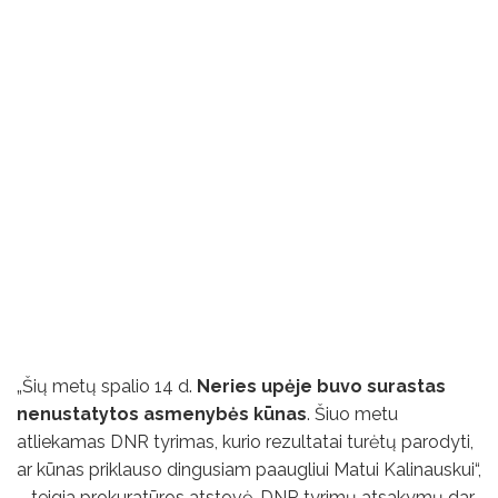
„Šių metų spalio 14 d.
Neries upėje buvo surastas
nenustatytos asmenybės kūnas
. Šiuo metu
atliekamas DNR tyrimas, kurio rezultatai turėtų parodyti,
ar kūnas priklauso dingusiam paaugliui Matui Kalinauskui“,
– teigia prokuratūros atstovė. DNR tyrimų atsakymų dar