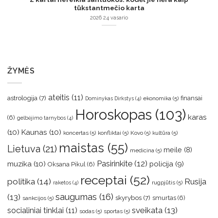
tūkstantmečio karta
2026 24 vasario
ŽYMĖS
ateitis
(11)
astrologija
(7)
finansai
ekonomika
(5)
Dominykas Dirkstys
(4)
Horoskopas
(103)
karas
(6)
gelbėjimo tarnybos
(4)
(10)
Kaunas
(10)
koncertas
(5)
konfliktai
(5)
Kovo
(5)
kultūra
(5)
maistas
(55)
Lietuva
(21)
meile
(8)
medicina
(5)
muzika
(10)
Pasirinkite
(12)
policija
(9)
Oksana Pikul
(6)
receptai
(52)
politika
(14)
Rusija
rugpjūtis
(5)
raketos
(4)
saugumas
(16)
(13)
skyrybos
(7)
smurtas
(6)
sankcijos
(5)
sveikata
(13)
socialiniai tinklai
(11)
sodas
(5)
sportas
(5)