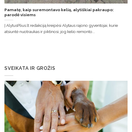
Pamatę, kaip suremontavo kelią, alytiškiai pakraupo:
parodė visiems
Į AlytusPlius.lt redakciją kreipėsi Alytaus rajono gyventojai, kurie
atsiuntė nuotraukas ir piktinosi, jog kelio remonto...
SVEIKATA IR GROŽIS