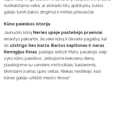
nusikalstama veika, ar atsirado kitų aplinkybių, kurios
galėjo turėti įtakos dingimui ir mirties priežasčiai.
Kūno paieškos istorija
Jaunuolio kūną
Neries upėje pastebėjo praeiviai
,
einantys pakrante. Jie sekė kūną ir iškvietė pagalbą, kai
šis
užstrigo ties barža
.
Baržos kapitonas ir naras
Remigijus Kinas
, padėjęs ieškoti Mato, pasakojo, kaip
vyko kūno paieškos: „Ieškojome kiekvieną dieną,
plaukiojome su vandens motociklais, baidarėmis,
tikrindami įvairias upės vietas. Niekas nesitikėjo, kad
kūnas galėjo užkliūti miesto ribose.“