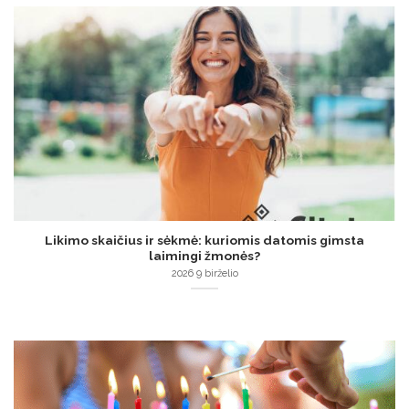
Likimo skaičius ir sėkmė: kuriomis datomis gimsta
laimingi žmonės?
2026 9 birželio