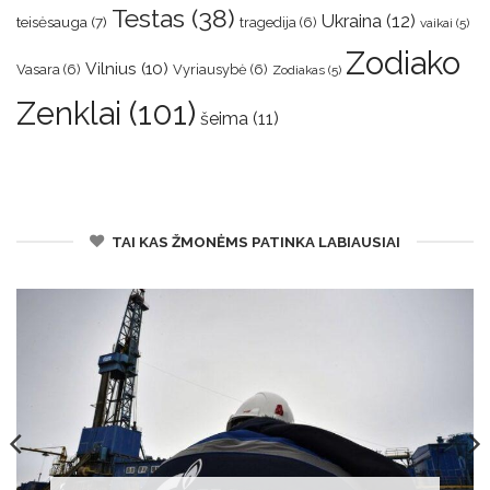
Testas
(38)
Ukraina
(12)
teisėsauga
(7)
tragedija
(6)
vaikai
(5)
Zodiako
Vilnius
(10)
Vasara
(6)
Vyriausybė
(6)
Zodiakas
(5)
Zenklai
(101)
šeima
(11)
TAI KAS ŽMONĖMS PATINKA LABIAUSIAI