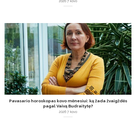
2026 7 kovo
Pavasario horoskopas kovo mėnesiui: ką žada žvaigždės
pagal Vaivą Budraitytę?
2026 7 kovo