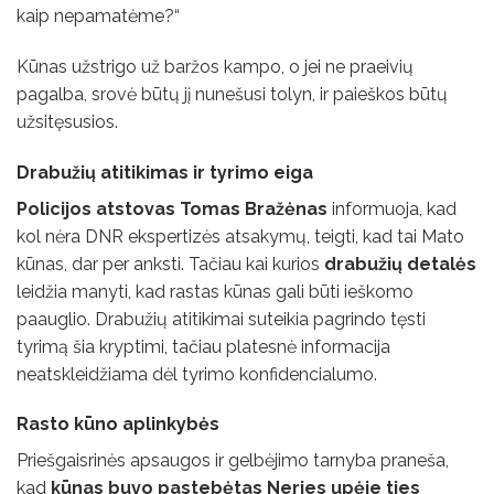
kaip nepamatėme?“
Kūnas užstrigo už baržos kampo, o jei ne praeivių
pagalba, srovė būtų jį nunešusi tolyn, ir paieškos būtų
užsitęsusios.
Drabužių atitikimas ir tyrimo eiga
Policijos atstovas Tomas Bražėnas
informuoja, kad
kol nėra DNR ekspertizės atsakymų, teigti, kad tai Mato
kūnas, dar per anksti. Tačiau kai kurios
drabužių detalės
leidžia manyti, kad rastas kūnas gali būti ieškomo
paauglio. Drabužių atitikimai suteikia pagrindo tęsti
tyrimą šia kryptimi, tačiau platesnė informacija
neatskleidžiama dėl tyrimo konfidencialumo.
Rasto kūno aplinkybės
Priešgaisrinės apsaugos ir gelbėjimo tarnyba praneša,
kad
kūnas buvo pastebėtas Neries upėje ties