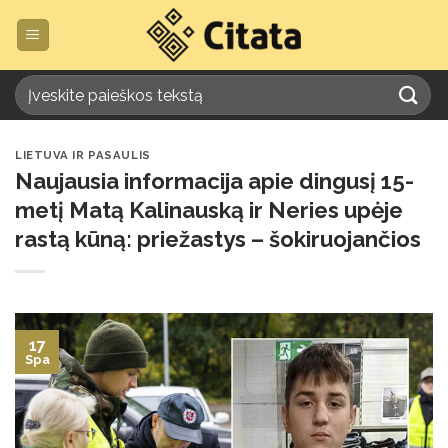
Skip
to
content
LIETUVA IR PASAULIS
Naujausia informacija apie dingusį 15-
metį Matą Kalinauską ir Neries upėje
rastą kūną: priežastys – šokiruojančios
17
Spa