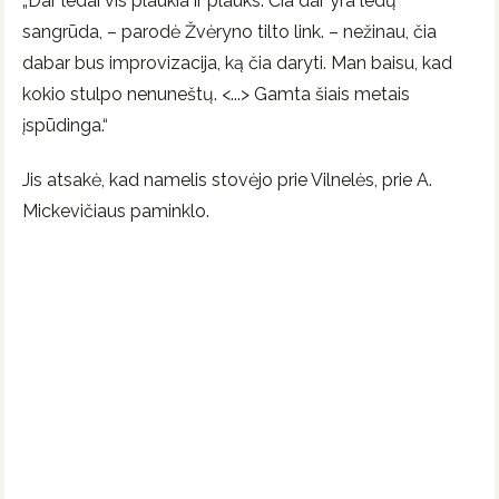
„Dar ledai vis plaukia ir plauks. Čia dar yra ledų
sangrūda, – parodė Žvėryno tilto link. – nežinau, čia
dabar bus improvizacija, ką čia daryti. Man baisu, kad
kokio stulpo nenuneštų. <...> Gamta šiais metais
įspūdinga.“
Jis atsakė, kad namelis stovėjo prie Vilnelės, prie A.
Mickevičiaus paminklo.