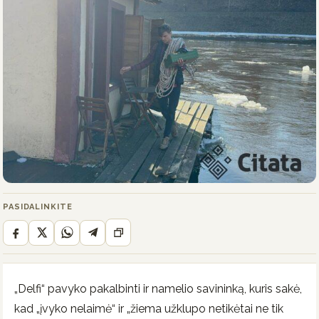
PASIDALINKITE
„Delfi“ pavyko pakalbinti ir namelio savininką, kuris sakė,
kad „įvyko nelaimė“ ir „žiema užklupo netikėtai ne tik