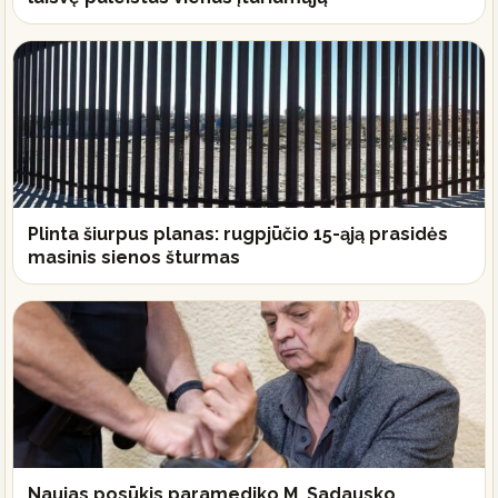
Plinta šiurpus planas: rugpjūčio 15-ąją prasidės
masinis sienos šturmas
Naujas posūkis paramediko M. Sadausko