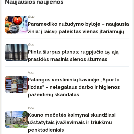
Naujausios naujienos
16:40
Paramediko nužudymo byloje – naujausia
žinia: į laisvę paleistas vienas įtariamųjų
16:29
Plinta šiurpus planas: rugpjūčio 15-ąją
prasidės masinis sienos šturmas
15:53
Palangos verslininkų kavinėje „Sporto
lizdas“ – nelegalaus darbo ir higienos
pažeidimų skandalas
15:52
Kauno mečetės kaimynai skundžiasi
užstatytais įvažiavimais ir triukšmu
penktadieniais