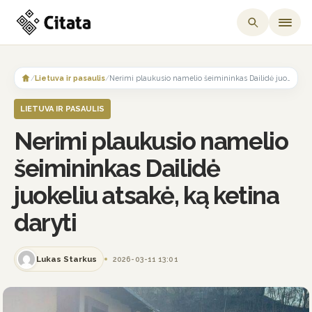
Skip
to
/
Lietuva ir pasaulis
/
Nerimi plaukusio namelio šeimininkas Dailidė juokeliu atsakė, ką ketina daryti
content
LIETUVA IR PASAULIS
Nerimi plaukusio namelio
šeimininkas Dailidė
juokeliu atsakė, ką ketina
daryti
Lukas Starkus
2026-03-11 13:01