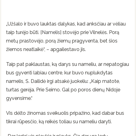
„Užšalo ir buvo lauktas dalykas, kad anksčiau ar vėliau
taip turėjo būti. [
Namelis
] stovėjo prie Vilnelės. Porą
metų prastovėjo, porą žiemų pragyventa, bet šios
žiemos neatlaikė“, – apgailestavo jis.
Taip pat paklaustas, ką darys su nameliu, ar nepatogiau
bus gyventi labiau centre, kur buvo nuplukdytas
namelis, S. Dailidė irgi atsakė juokeliu: „Kaip matote,
turtas gerėja. Prie Seimo. Gal po poros dienų Nidoje
gyvensime.“
Vis dėlto žinomas sveikuolis pripažino, kad dabar bus
tikrai rūpesčio, ką reikės toliau su nameliu daryti.