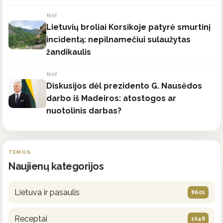
15:52
Lietuvių broliai Korsikoje patyrė smurtinį
incidentą: nepilnamečiui sulaužytas
žandikaulis
15:52
Diskusijos dėl prezidento G. Nausėdos
darbo iš Madeiros: atostogos ar
nuotolinis darbas?
TEMOS
Naujienų kategorijos
Lietuva ir pasaulis
8601
Receptai
1048