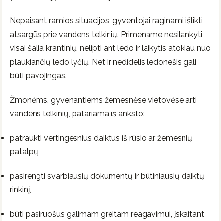
Nepaisant ramios situacijos, gyventojai raginami išlikti
atsargūs prie vandens telkinių. Primename nesilankyti
visai šalia krantinių, nelipti ant ledo ir laikytis atokiau nuo
plaukiančių ledo lyčių. Net ir nedidelis ledonešis gali
būti pavojingas.
Žmonėms, gyvenantiems žemesnėse vietovėse arti
vandens telkinių, patariama iš anksto:
patraukti vertingesnius daiktus iš rūsio ar žemesnių
patalpų,
pasirengti svarbiausių dokumentų ir būtiniausių daiktų
rinkinį,
būti pasiruošus galimam greitam reagavimui, įskaitant