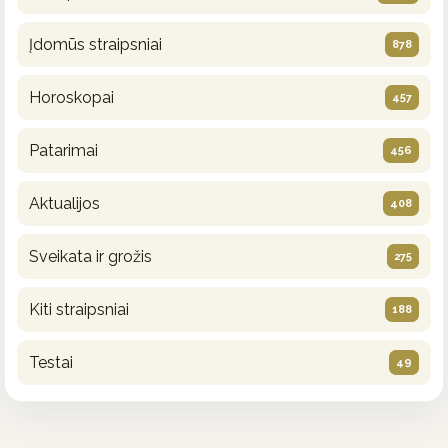
Įdomūs straipsniai
878
Horoskopai
457
Patarimai
456
Aktualijos
408
Sveikata ir grožis
275
Kiti straipsniai
188
Testai
49