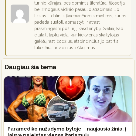
turinio kūrėjas, besidomintis literatūra, filosofija
bei žmogaus vidinio pasaulio atradimais. Jo
tikslas – dalintis įkvepiančiomis mintimis, kurios
padeda sustoti, apmąstyti ir atrasti
prasmingesnį požiūrį į kasdienybę. Siekia, kad
citata.lt taptų vieta, kur kiekvienas skaitytojas
galėtų rasti žodžius, atspindinčius jo patirtis,
lūkesčius ar vidinius ieškojimus.
Daugiau šia tema
Paramediko nužudymo byloje – naujausia žinia: į
laisvę paleistas vienas įtariamųjų