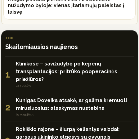
nužudymo byloje: vienas įtariamųjų paleistas į
laisvę
TOP
Skaitomiausios naujienos
Klinikose – savižudybė po kepenų
transplantacijos: pritrūko pooperacinės
1
priežiūros?
24 rugsėjo
Kunigas Doveika atsakė, ar galima kremuoti
2
mirusiuosius: atsakymas nustebins
29 rugpjūčio
Rokiškio rajone – šiurpą keliantys vaizdai:
garsaus ūkininko elgesys su gyvūnais