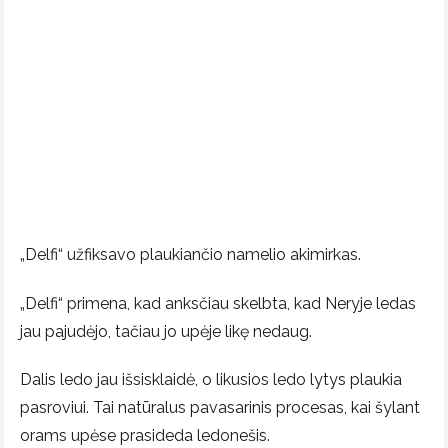
„Delfi“ užfiksavo plaukiančio namelio akimirkas.
„Delfi“ primena, kad anksčiau skelbta, kad Neryje ledas
jau pajudėjo, tačiau jo upėje likę nedaug.
Dalis ledo jau išsisklaidė, o likusios ledo lytys plaukia
pasroviui. Tai natūralus pavasarinis procesas, kai šylant
orams upėse prasideda ledonešis.