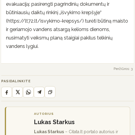
evakuaciją: pasirengti pagrindinių dokumentų ir
būtiniausių daiktų rinkinį „išvykimo krepšyje“
(https://lt72.lt/isvykimo-krepsys/) turėti būtiną maisto
ir geriamojo vandens atsargą kelioms dienoms,
nusimatyti veiksmų planą staigiai pakilus telkinių
vandens lygiui.
Peržiūros: 3
PASIDALINKITE
AUTORIUS
Lukas Starkus
Lukas Starkus
– Citata.lt portalo autorius ir