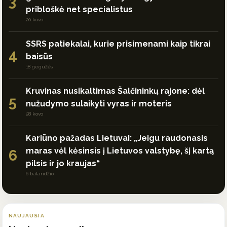
3
pribloškė net specialistus
20 kovo
SSRS patiekalai, kurie prisimenami kaip tikrai
4
baisūs
18 gegužės
Kruvinas nusikaltimas Šalčininkų rajone: dėl
5
nužudymo sulaikyti vyras ir moteris
28 kovo
Kariūno pažadas Lietuvai: „Jeigu raudonasis
maras vėl kėsinsis į Lietuvos valstybę, šį kartą
6
pilsis ir jo kraujas“
6 balandžio
NAUJAUSIA