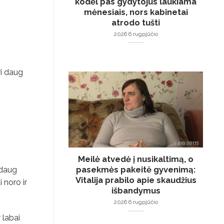
kodėl pas gydytojus laukiama
mėnesiais, nors kabinetai
atrodo tušti
2026 6 rugpjūčio
ri daug
Meilė atvedė į nusikaltimą, o
pasekmės pakeitė gyvenimą:
 daug
Vitalija prabilo apie skaudžius
i noro ir
išbandymus
2026 6 rugpjūčio
 labai