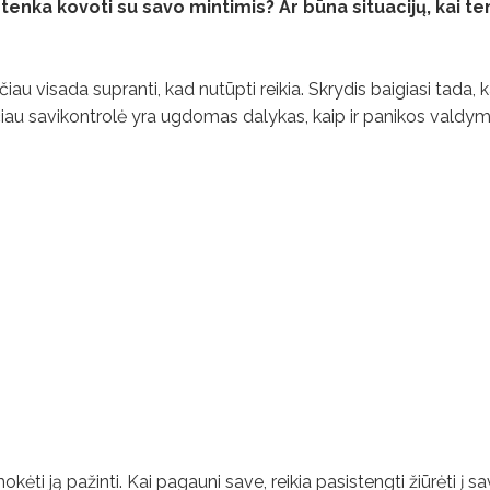
 tenka kovoti su savo mintimis? Ar būna situacijų, kai t
čiau visada supranti, kad nutūpti reikia. Skrydis baigiasi tada, k
čiau savikontrolė yra ugdomas dalykas, kaip ir panikos valdym
kėti ją pažinti. Kai pagauni save, reikia pasistengti žiūrėti į sa