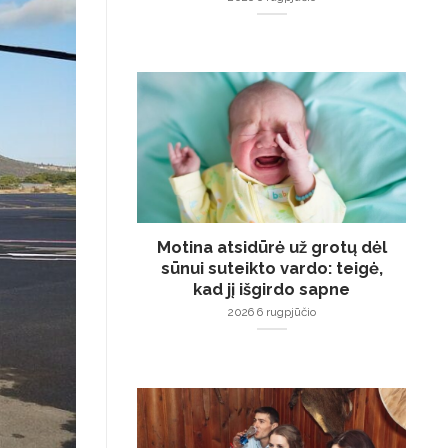
Motina atsidūrė už grotų dėl
sūnui suteikto vardo: teigė,
kad jį išgirdo sapne
2026 6 rugpjūčio