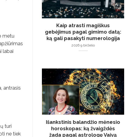
Kaip atrasti magiškus
gebėjimus pagal gimimo datą:
mo metu
ką gali pasakyti numerologija
 apžiūrimas
2026 9 birželio
i labai
, antrasis
Išankstinis balandžio mėnesio
ų turi
horoskopas: ką žvaigždės
pti ne tiek
žada pagal astrologę Vaivą