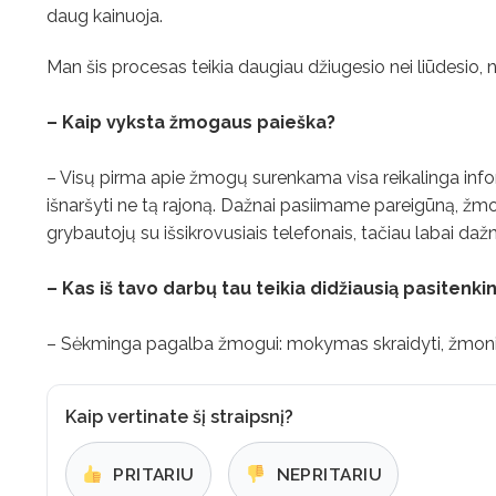
daug kainuoja.
Man šis procesas teikia daugiau džiugesio nei liūdesio,
– Kaip vyksta žmogaus paieška?
– Visų pirma apie žmogų surenkama visa reikalinga info
išnaršyti ne tą rajoną. Dažnai pasiimame pareigūną, žmo
grybautojų su išsikrovusiais telefonais, tačiau labai dažn
– Kas iš tavo darbų tau teikia didžiausią pasitenki
– Sėkminga pagalba žmogui: mokymas skraidyti, žmonių 
Kaip vertinate šį straipsnį?
PRITARIU
NEPRITARIU