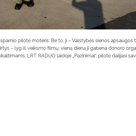
gtasparnio pilotė moteris. Be to, ji – Valstybės sienos apsaugos
tirtys – lyg iš veiksmo filmų: vieną dieną ji gabena donoro orga
usikaltimams. LRT RADIJO laidoje „Pažinimai“, pilotė dalijasi sa