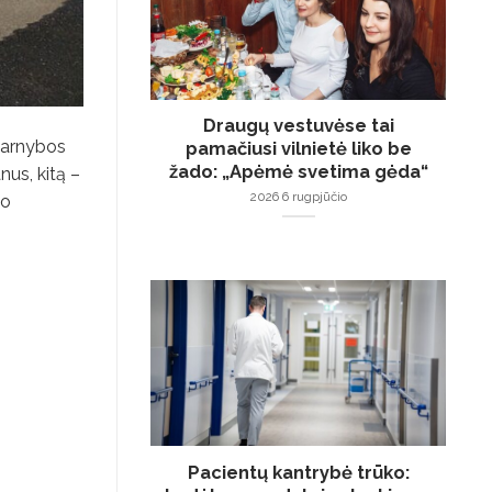
Draugų vestuvėse tai
 tarnybos
pamačiusi vilnietė liko be
žado: „Apėmė svetima gėda“
nus, kitą –
2026 6 rugpjūčio
vo
Pacientų kantrybė trūko: