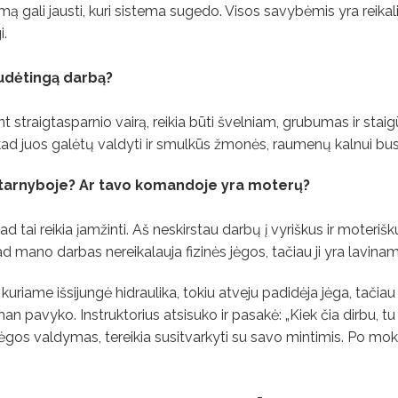
imą gali jausti, kuri sistema sugedo. Visos savybėmis yra reikal
i.
sudėtingą darbą?
 straigtasparnio vairą, reikia būti švelniam, grubumas ir staig
p, kad juos galėtų valdyti ir smulkūs žmonės, raumenų kalnui bu
 tarnyboje? Ar tavo komandoje yra moterų?
d tai reikia įamžinti. Aš neskirstau darbų į vyriškus ir moterišk
d mano darbas nereikalauja fizinės jėgos, tačiau ji yra lavinam
riame išsijungė hidraulika, tokiu atveju padidėja jėga, tačiau
pavyko. Instruktorius atsisuko ir pasakė: „Kiek čia dirbu, tu
 jėgos valdymas, tereikia susitvarkyti su savo mintimis. Po mo