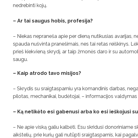
nedrebinti kojų.
– Ar tai saugus hobis, profesija?
– Niekas nepraneša apie per dieną nutikusias avarijas, ne
spauda nušvinta pranešimais, nes tai retas reiškinys. 
prieš kiekvieną skrydį, ar taip žmonės daro ir su automobil
saugu.
– Kaip atrodo tavo misijos?
– Skrydis su sraigtasparniu yra komandinis darbas, negal
pilotas, mechanikai, budėtojai, – informacijos valdymas ž
– Ką netikėto esi gabenusi arba ko esi ieškojusi s
– Ne apie viską galiu kalbėti. Esu skridusi donoriniame sk
aikštelių, prie kurių gali nutūpti sraigtasparnis, kai pagal