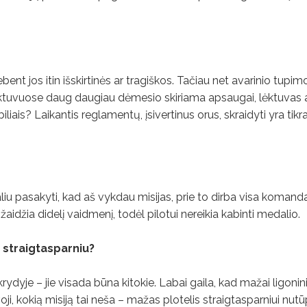
bent jos itin išskirtinės ar tragiškos. Tačiau net avarinio tupi
Lėktuvuose daug daugiau dėmesio skiriama apsaugai, lėktuvas
iais? Laikantis reglamentų, įsivertinus orus, skraidyti yra tikra
iu pasakyti, kad aš vykdau misijas, prie to dirba visa komanda
aidžia didelį vaidmenį, todėl pilotui nereikia kabinti medalio.
u straigtasparniu?
rydyje – jie visada būna kitokie. Labai gaila, kad mažai ligonini
voji, kokią misiją tai neša – mažas plotelis straigtasparniui nutū