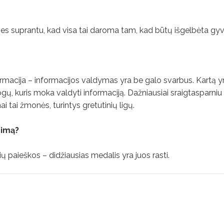
 nes suprantu, kad visa tai daroma tam, kad būtų išgelbėta gy
rmacija – informacijos valdymas yra be galo svarbus. Kartą y
gų, kuris moka valdyti informaciją. Dažniausiai sraigtasparni
ai tai žmonės, turintys gretutinių ligų.
nimą?
paieškos – didžiausias medalis yra juos rasti.