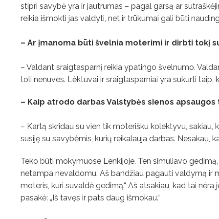
stipri savybė yra ir jautrumas – pagal garsą ar sutraškėj
reikia išmokti jas valdyti, net ir trūkumai gali būti nauding
– Ar įmanoma būti švelnia moterimi ir dirbti tokį 
– Valdant sraigtasparnį reikia ypatingo švelnumo. Valdant
toli nenuves. Lėktuvai ir sraigtasparniai yra sukurti tai
– Kaip atrodo darbas Valstybės sienos apsaugos
– Kartą skridau su vien tik moterišku kolektyvu, sakiau, ka
susiję su savybėmis, kurių reikalauja darbas. Nesakau, ka
Teko būti mokymuose Lenkijoje. Ten simuliavo gedimą, ku
netampa nevaldomu. Aš bandžiau pagauti valdymą ir man 
moteris, kuri suvaldė gedimą.“ Aš atsakiau, kad tai nėra
pasakė: „Iš tavęs ir pats daug išmokau.“