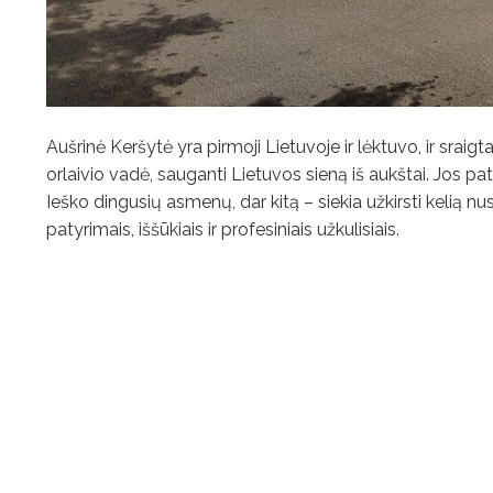
Aušrinė Keršytė yra pirmoji Lietuvoje ir lėktuvo, ir srai
orlaivio vadė, sauganti Lietuvos sieną iš aukštai. Jos pa
Ieško dingusių asmenų, dar kitą – siekia užkirsti kelią n
patyrimais, iššūkiais ir profesiniais užkulisiais.