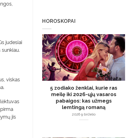
ingos,
HOROSKOPAI
ūs judesiai
s sunkiau.
us, viskas
a.
5 zodiako ženklai, kurie ras
meilę iki 2026-ųjų vasaros
pabaigos: kas užmegs
 lėktuvas
lemtingą romaną
 pirma
2026 9 birželio
kymų jis