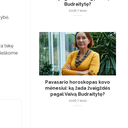
Budraitytę?
2026 7 kovo
vybė.
ra tekę
u ieškome
Pavasario horoskopas kovo
mėnesiui: ką žada žvaigždės
pagal Vaivą Budraitytę?
2026 7 kovo