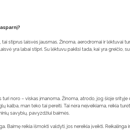
tasparnį?
, tai stiprus laisvės jausmas. Žinoma, aerodromai ir lėktuvai tu
aisvė yra labai stipri. Su lėktuvu pakilsi tada, kai yra greičio, su
.
 turi noro – viskas įmanoma. Žinoma, atrodo, jog šioje srityje
glų kalba, man teko tai pereiti. Tai nėra neįveikiama, reikia turėt
meninių savybių, pavyzdžiui baimės.
. Baimę reikia išmokti valdyti, jos nereikia įveikti. Reikalinga ir