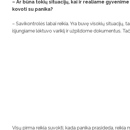
– Ar būna tokių situacijų, kai ir realiame gyvenime
kovoti su panika?
– Savikontrolės labai reikia. Yra buvę visokių situacijų, ta
išjungiame lėktuvo variklį ir užpildome dokumentus. Ta
Visų pirma reikia suvokti, kada panika prasideda, reikia mo