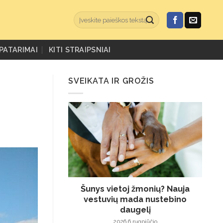
PATARIMAI
KITI STRAIPSNIAI
SVEIKATA IR GROŽIS
Šunys vietoj žmonių? Nauja
vestuvių mada nustebino
daugelį
2026 6 rugpjūčio