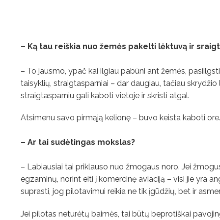
– Ką tau reiškia nuo žemės pakelti lėktuvą ir sraig
– To jausmo, ypač kai ilgiau pabūni ant žemės, pasiilgsti
taisyklių, straigtasparniai – dar daugiau, tačiau skrydžio l
straigtasparniu gali kaboti vietoje ir skristi atgal.
Atsimenu savo pirmąją kelionę – buvo keista kaboti ore
– Ar tai sudėtingas mokslas?
– Labiausiai tai priklauso nuo žmogaus noro. Jei žmogus
egzaminų, norint eiti į komercinę aviaciją – visi jie yra an
suprasti, jog pilotavimui reikia ne tik įgūdžių, bet ir as
Jei pilotas neturėtų baimės, tai būtų beprotiškai pavojinga