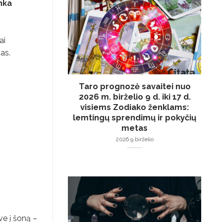
enka
ai
as.
Taro prognozė savaitei nuo
2026 m. birželio 9 d. iki 17 d.
visiems Zodiako ženklams:
lemtingų sprendimų ir pokyčių
metas
2026 9 birželio
ve į šoną –