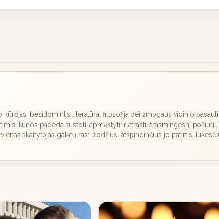
nio kūrėjas, besidomintis literatūra, filosofija bei žmogaus vidinio pasaul
timis, kurios padeda sustoti, apmąstyti ir atrasti prasmingesnį požiūrį į
kvienas skaitytojas galėtų rasti žodžius, atspindinčius jo patirtis, lūkesči