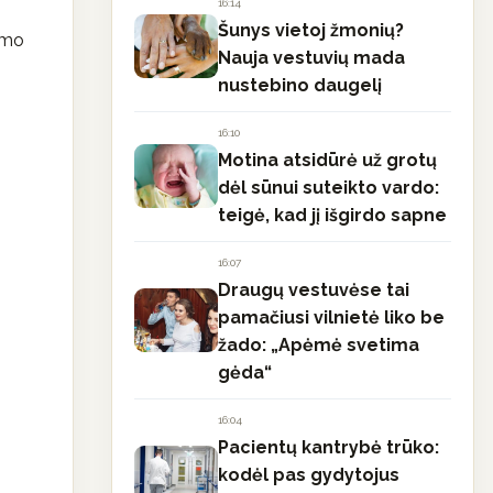
16:14
Šunys vietoj žmonių?
imo
Nauja vestuvių mada
nustebino daugelį
16:10
Motina atsidūrė už grotų
dėl sūnui suteikto vardo:
teigė, kad jį išgirdo sapne
16:07
Draugų vestuvėse tai
pamačiusi vilnietė liko be
žado: „Apėmė svetima
gėda“
16:04
Pacientų kantrybė trūko:
kodėl pas gydytojus