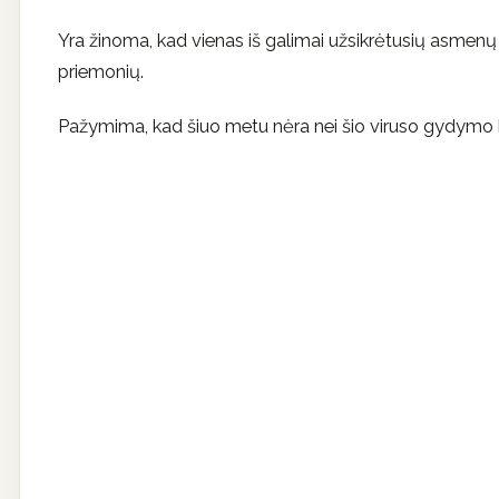
Yra žinoma, kad vienas iš galimai užsikrėtusių asmenų
priemonių.
Pažymima, kad šiuo metu nėra nei šio viruso gydymo b