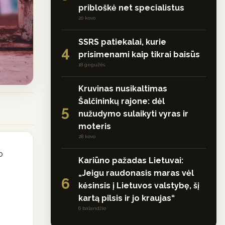
pribloškė net specialistus
20 kovo
SSRS patiekalai, kurie
4
prisimenami kaip tikrai baisūs
18 gegužės
Kruvinas nusikaltimas
Šalčininkų rajone: dėl
5
nužudymo sulaikyti vyras ir
moteris
28 kovo
o
Kariūno pažadas Lietuvai:
„Jeigu raudonasis maras vėl
6
kėsinsis į Lietuvos valstybę, šį
kartą pilsis ir jo kraujas“
6 balandžio