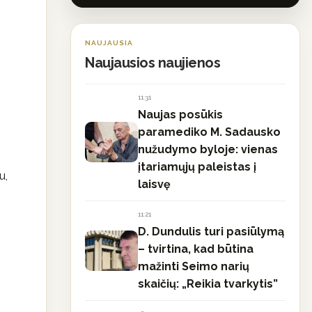
NAUJAUSIA
Naujausios naujienos
11:31
Naujas posūkis
paramediko M. Sadausko
nužudymo byloje: vienas
įtariamųjų paleistas į
u,
laisvę
11:21
D. Dundulis turi pasiūlymą
– tvirtina, kad būtina
mažinti Seimo narių
skaičių: „Reikia tvarkytis”