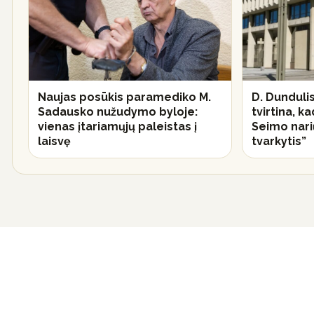
Naujas posūkis paramediko M.
D. Dundulis
Sadausko nužudymo byloje:
tvirtina, k
vienas įtariamųjų paleistas į
Seimo narių
laisvę
tvarkytis”