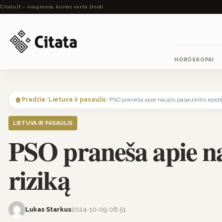
Citata.lt – naujienos, kurias verta žinoti
HOROSKOPAI
Skip
to
content
Pradžia
/
Lietuva ir pasaulis
/
PSO praneša apie naujos pasaulinės epide
LIETUVA IR PASAULIS
PSO praneša apie na
riziką
Lukas Starkus
2024-10-09 08:51