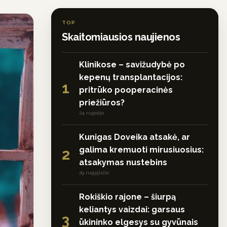
TOP
Skaitomiausios naujienos
Klinikose – savižudybė po
kepenų transplantacijos:
1
pritrūko pooperacinės
priežiūros?
24 rugsėjo
Kunigas Doveika atsakė, ar
galima kremuoti mirusiuosius:
2
atsakymas nustebins
29 rugpjūčio
Rokiškio rajone – šiurpą
keliantys vaizdai: garsaus
3
ūkininko elgesys su gyvūnais