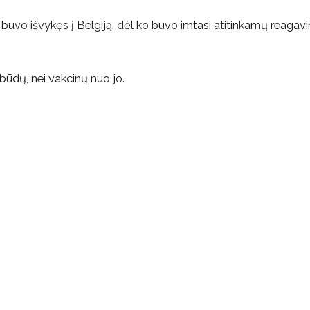
 buvo išvykęs į Belgiją, dėl ko buvo imtasi atitinkamų reagav
ūdų, nei vakcinų nuo jo.