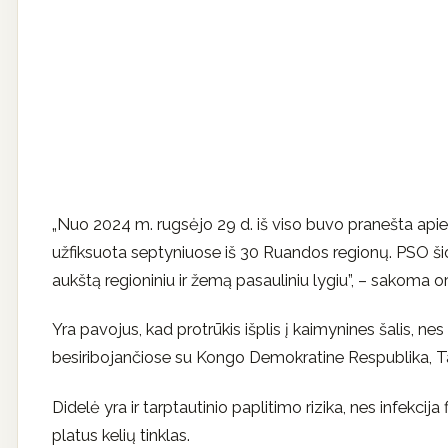
„Nuo 2024 m. rugsėjo 29 d. iš viso buvo pranešta apie 26
užfiksuota septyniuose iš 30 Ruandos regionų. PSO šio p
aukštą regioniniu ir žemą pasauliniu lygiu”, – sakoma or
Yra pavojus, kad protrūkis išplis į kaimynines šalis, ne
besiribojančiose su Kongo Demokratine Respublika, Ta
Didelė yra ir tarptautinio paplitimo rizika, nes infekcija 
platus kelių tinklas.