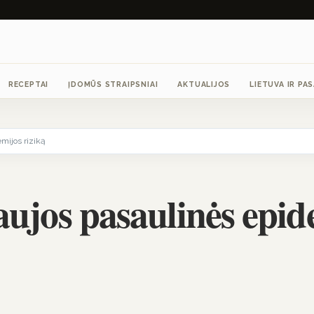
RECEPTAI
ĮDOMŪS STRAIPSNIAI
AKTUALIJOS
LIETUVA IR PA
mijos riziką
ujos pasaulinės epid