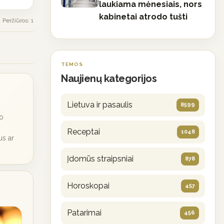
laukiama mėnesiais, nors
kabinetai atrodo tušti
Peržiūros: 1
TEMOS
Naujienų kategorijos
Lietuva ir pasaulis
8599
io
Receptai
1048
us ar
Įdomūs straipsniai
878
Horoskopai
457
Patarimai
456