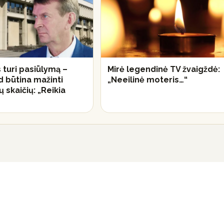
 turi pasiūlymą –
Mirė legendinė TV žvaigždė:
ad būtina mažinti
„Neeilinė moteris…“
 skaičių: „Reikia