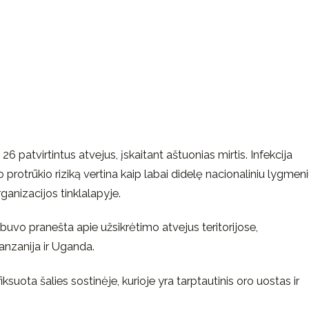
 patvirtintus atvejus, įskaitant aštuonias mirtis. Infekcija
rotrūkio riziką vertina kaip labai didelę nacionaliniu lygmeni
ganizacijos tinklalapyje.
s buvo pranešta apie užsikrėtimo atvejus teritorijose,
nzanija ir Uganda.
fiksuota šalies sostinėje, kurioje yra tarptautinis oro uostas ir