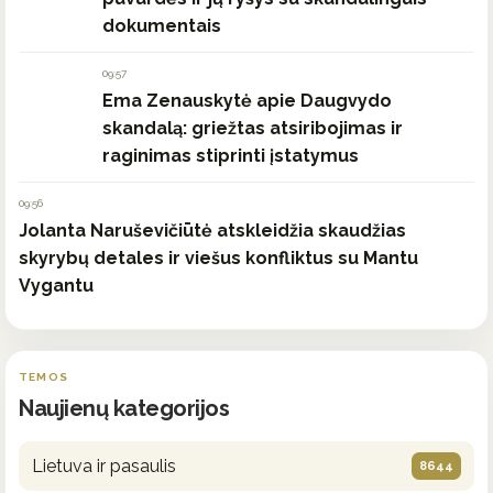
dokumentais
09:57
Ema Zenauskytė apie Daugvydo
skandalą: griežtas atsiribojimas ir
raginimas stiprinti įstatymus
09:56
Jolanta Naruševičiūtė atskleidžia skaudžias
skyrybų detales ir viešus konfliktus su Mantu
Vygantu
TEMOS
Naujienų kategorijos
Lietuva ir pasaulis
8644