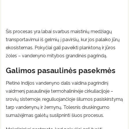
Šis procesas yra labai svarbus maistinių medžiagų
transportavimui iš gelmių į paviršių, kur jos palaiko jūrų
ekosistemas. Pokyčiai gali paveikti planktoną ir jūros
žoles – vandenyno mitybos grandinės pagrindą.
Galimos pasaulinės pasekmės
Pietinė Indijos vandenyno dalis vaidina pagrindinį
vaidmenį pasaulinėje termohalininėje cirkuliacijoje –
srovių sistemoje, reguliuojančioje šilumos pasiskirstymą
tarp vandenynų ir žemynų. Tolesnis druskingumo
sumažėjimas galėtų susilpninti šiuos procesus.