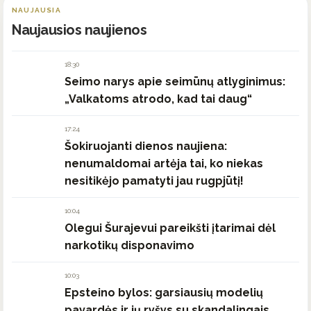
NAUJAUSIA
Naujausios naujienos
18:30
Seimo narys apie seimūnų atlyginimus:
„Valkatoms atrodo, kad tai daug“
17:24
Šokiruojanti dienos naujiena:
nenumaldomai artėja tai, ko niekas
nesitikėjo pamatyti jau rugpjūtį!
10:04
Olegui Šurajevui pareikšti įtarimai dėl
narkotikų disponavimo
10:03
Epsteino bylos: garsiausių modelių
pavardės ir jų ryšys su skandalingais