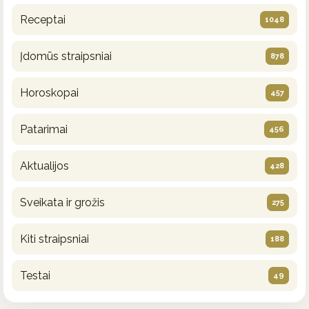
Receptai
1048
Įdomūs straipsniai
878
Horoskopai
457
Patarimai
456
Aktualijos
428
Sveikata ir grožis
275
Kiti straipsniai
188
Testai
49