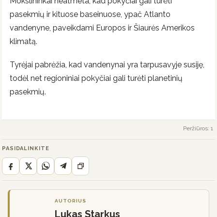
Mokslininkai neatmeta, kad pokyčiai gali turėti
pasekmių ir kituose baseinuose, ypač Atlanto
vandenyne, paveikdami Europos ir Šiaurės Amerikos
klimatą.
Tyrėjai pabrėžia, kad vandenynai yra tarpusavyje susiję,
todėl net regioniniai pokyčiai gali turėti planetinių
pasekmių.
Peržiūros: 1
PASIDALINKITE
AUTORIUS
Lukas Starkus