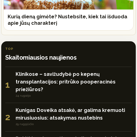
Kurią dieną gimėte? Nustebsite, kiek tai išduoda
apie jūsų charakterį
TOP
Skaitomiausios naujienos
Klinikose – savižudybė po kepenų
transplantacijos: pritrūko pooperacinės
1
priežiūros?
24 rugsėjo
Kunigas Doveika atsakė, ar galima kremuoti
2
mirusiuosius: atsakymas nustebins
29 rugpjūčio