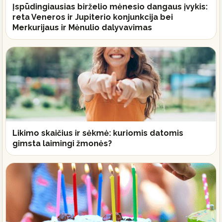
Įspūdingiausias birželio mėnesio dangaus įvykis:
reta Veneros ir Jupiterio konjunkcija bei
Merkurijaus ir Mėnulio dalyvavimas
Likimo skaičius ir sėkmė: kuriomis datomis
gimsta laimingi žmonės?