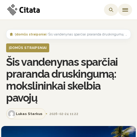
Skip
to
/
Įdomūs straipsniai
/
Šis vandenynas sparčiai praranda druskingumą: mokslininkai skelbia pavojų
content
ĮDOMŪS STRAIPSNIAI
Šis vandenynas sparčiai
praranda druskingumą:
mokslininkai skelbia
pavojų
Lukas Starkus
2026-02-24 11:22