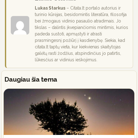
Lukas Starkus
– Citata.lt portalo autorius ir
turinio kūrėjas, besidomintis literatūra, filosofija
bei žmogaus vidinio pasaulio atradimais. Jo
tikslas – dalintis įkvepiančiomis mintimis, kurios
padeda sustoti, apmąstyti ir atrasti
prasmingesnį požiūrį į kasdienybę. Siekia, kad
citata.lt taptų vieta, kur kiekvienas skaitytojas
galėtų rasti žodžius, atspindinčius jo patirtis,
lūkesčius ar vidinius ieškojimus.
Daugiau šia tema