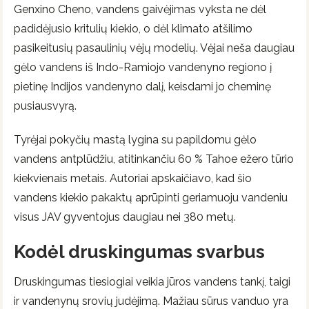
Genxino Cheno, vandens gaivėjimas vyksta ne dėl
padidėjusio kritulių kiekio, o dėl klimato atšilimo
pasikeitusių pasaulinių vėjų modelių. Vėjai neša daugiau
gėlo vandens iš Indo-Ramiojo vandenyno regiono į
pietinę Indijos vandenyno dalį, keisdami jo cheminę
pusiausvyrą.
Tyrėjai pokyčių mastą lygina su papildomu gėlo
vandens antplūdžiu, atitinkančiu 60 % Tahoe ežero tūrio
kiekvienais metais. Autoriai apskaičiavo, kad šio
vandens kiekio pakaktų aprūpinti geriamuoju vandeniu
visus JAV gyventojus daugiau nei 380 metų.
Kodėl druskingumas svarbus
Druskingumas tiesiogiai veikia jūros vandens tankį, taigi
ir vandenynų srovių judėjimą. Mažiau sūrus vanduo yra