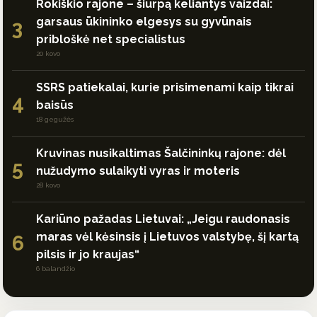
Rokiškio rajone – šiurpą keliantys vaizdai:
garsaus ūkininko elgesys su gyvūnais
3
pribloškė net specialistus
20 kovo
SSRS patiekalai, kurie prisimenami kaip tikrai
4
baisūs
18 gegužės
Kruvinas nusikaltimas Šalčininkų rajone: dėl
5
nužudymo sulaikyti vyras ir moteris
28 kovo
Kariūno pažadas Lietuvai: „Jeigu raudonasis
maras vėl kėsinsis į Lietuvos valstybę, šį kartą
6
pilsis ir jo kraujas“
6 balandžio