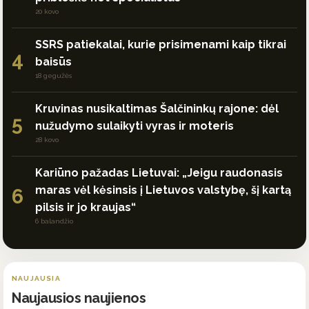
20 kovo
SSRS patiekalai, kurie prisimenami kaip tikrai
4
baisūs
18 gegužės
Kruvinas nusikaltimas Šalčininkų rajone: dėl
5
nužudymo sulaikyti vyras ir moteris
28 kovo
Kariūno pažadas Lietuvai: „Jeigu raudonasis
maras vėl kėsinsis į Lietuvos valstybę, šį kartą
6
pilsis ir jo kraujas“
6 balandžio
NAUJAUSIA
Naujausios naujienos