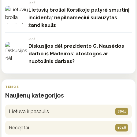
15:52
Lietuvių broliai Korsikoje patyrė smurtinį
incidentą: nepilnamečiui sulaužytas
žandikaulis
15:52
Diskusijos dėl prezidento G. Nausėdos
darbo iš Madeiros: atostogos ar
nuotolinis darbas?
TEMOS
Naujienų kategorijos
Lietuva ir pasaulis
8601
Receptai
1048