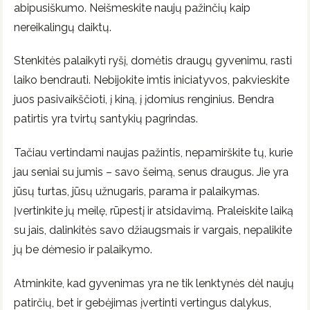
abipusiškumo. Neišmeskite naujų pažinčių kaip
nereikalingų daiktų.
Stenkitės palaikyti ryšį, domėtis draugų gyvenimu, rasti
laiko bendrauti. Nebijokite imtis iniciatyvos, pakvieskite
juos pasivaikščioti, į kiną, į įdomius renginius. Bendra
patirtis yra tvirtų santykių pagrindas.
Tačiau vertindami naujas pažintis, nepamirškite tų, kurie
jau seniai su jumis – savo šeimą, senus draugus. Jie yra
jūsų turtas, jūsų užnugaris, parama ir palaikymas.
Įvertinkite jų meilę, rūpestį ir atsidavimą. Praleiskite laiką
su jais, dalinkitės savo džiaugsmais ir vargais, nepalikite
jų be dėmesio ir palaikymo.
Atminkite, kad gyvenimas yra ne tik lenktynės dėl naujų
patirčių, bet ir gebėjimas įvertinti vertingus dalykus,