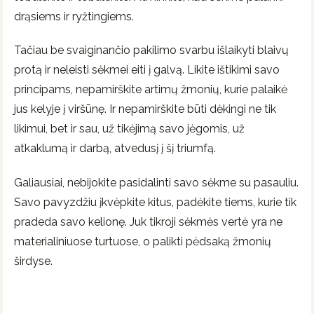
drąsiems ir ryžtingiems.
Tačiau be svaiginančio pakilimo svarbu išlaikyti blaivų
protą ir neleisti sėkmei eiti į galvą. Likite ištikimi savo
principams, nepamirškite artimų žmonių, kurie palaikė
jus kelyje į viršūnę. Ir nepamirškite būti dėkingi ne tik
likimui, bet ir sau, už tikėjimą savo jėgomis, už
atkaklumą ir darbą, atvedusį į šį triumfą.
Galiausiai, nebijokite pasidalinti savo sėkme su pasauliu.
Savo pavyzdžiu įkvėpkite kitus, padėkite tiems, kurie tik
pradeda savo kelionę. Juk tikroji sėkmės vertė yra ne
materialiniuose turtuose, o palikti pėdsaką žmonių
širdyse.