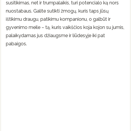
susitikimas, net ir trumpalaikis, turi potencialo ką nors
nuostabaus. Galite sutikti žmogų, kuris taps jūsų
ištikimu draugu, patikimu kompanionu, o galbūt ir
gyvenimo meile – tą, kuris vaikščios koja kojon su jumis,
palaikydamas jus džiaugsme ir liūdesyje iki pat
pabaigos.