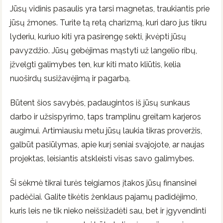
Jūsų vidinis pasaulis yra tarsi magnetas, traukiantis prie
jūsų žmones. Turite tą retą charizmą, kuri daro jus tikru
lyderiu, kuriuo kiti yra pasirengę sekti, įkvėpti jūsų
pavyzdžio. Jūsų gebėjimas mąstyti už langelio ribų,
įžvelgti galimybes ten, kur kiti mato kliūtis, kelia
nuoširdų susižavėjimą ir pagarbą.
Būtent šios savybės, padaugintos iš jūsų sunkaus
darbo ir užsispyrimo, taps tramplinu greitam karjeros
augimui. Artimiausiu metu jūsų laukia tikras proveržis,
galbūt pasiūlymas, apie kurį seniai svajojote, ar naujas
projektas, leisiantis atskleisti visas savo galimybes.
Ši sėkmė tikrai turės teigiamos įtakos jūsų finansinei
padėčiai. Galite tikėtis ženklaus pajamų padidėjimo,
kuris leis ne tik nieko neišsižadėti sau, bet ir įgyvendinti