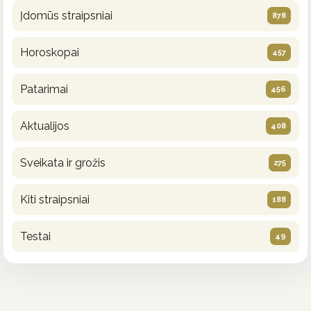
Įdomūs straipsniai
878
Horoskopai
457
Patarimai
456
Aktualijos
408
Sveikata ir grožis
275
Kiti straipsniai
188
Testai
49