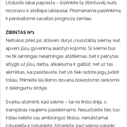
Užduotis labai paprasta – išsirinkite tą žibintuvėlį, kuris
rezonavo ir atsiliepė labiausiai. Prisimename pasirinkimą
ir perskaitome savaitės prognozę žemiau.
ŽIBINTAS №1
Netrukus prieš jus atsivers durys į nuostabią sėkmę, kuri
apvers jūsų gyvenimą aukštyn kojomis. Ši sėkmė bus
ne tik laimingas nelaimingas atsitikimas, bet ir pelnytas
atlygis už jūsų darbą, atkaklumą ir, galbūt, net už tas
akimirkas, kai pasidavėte, bet vis tiek radote jėgų judėti
toliau. Priimkite šią likimo dovaną išskėstomis rankomis
ir dėkingumu širdyje.
Svarbu atsiminti, kad sėkmė – tai ne finišo linija, o
tramplinas naujiems pasiekimams. Nesustokite ties tuo,
toliau kelkite sau ambicingus tikslus, nenuilstamai
tobulėkite ir tobulėkite. Atminkite, kad sėkmė palanki