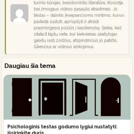
turinio kūrėjas, besidomintis literatūra, filosofija
bei žmogaus vidinio pasaulio atradimais. Jo
tikslas – dalintis įkvepiančiomis mintimis, kurios
padeda sustoti, apmąstyti ir atrasti
prasmingesnį požiūrį į kasdienybę. Siekia, kad
citata.lt taptų vieta, kur kiekvienas skaitytojas
galėtų rasti žodžius, atspindinčius jo patirtis,
lūkesčius ar vidinius ieškojimus.
Daugiau šia tema
Psichologinis testas godumo lygiui nustatyti:
išsirinkite duris