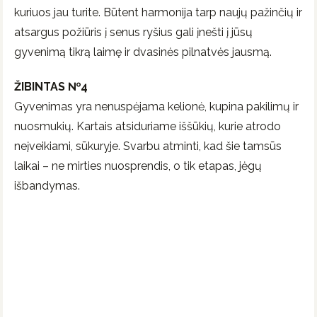
kuriuos jau turite. Būtent harmonija tarp naujų pažinčių ir
atsargus požiūris į senus ryšius gali įnešti į jūsų
gyvenimą tikrą laimę ir dvasinės pilnatvės jausmą.
ŽIBINTAS №4
Gyvenimas yra nenuspėjama kelionė, kupina pakilimų ir
nuosmukių. Kartais atsiduriame iššūkių, kurie atrodo
neįveikiami, sūkuryje. Svarbu atminti, kad šie tamsūs
laikai – ne mirties nuosprendis, o tik etapas, jėgų
išbandymas.