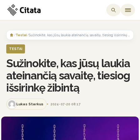
Skip
to
/
Testai
/
Sužinokite, kas jūsų laukia ateinančią savaitę, tiesiog išsirinkę žibintą
content
TESTAI
Sužinokite, kas jūsų laukia
ateinančią savaitę, tiesiog
išsirinkę žibintą
Lukas Starkus
2024-07-20 08:17