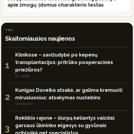
apie žmogų: įdomus charakterio testas
TOP
Skaitomiausios naujienos
Klinikose – savižudybė po kepenų
transplantacijos: pritrūko pooperacinės
1
priežiūros?
24 rugsėjo
Kunigas Doveika atsakė, ar galima kremuoti
2
mirusiuosius: atsakymas nustebins
29 rugpjūčio
Rokiškio rajone – šiurpą keliantys vaizdai:
garsaus ūkininko elgesys su gyvūnais
3
pribloškė net specialistus