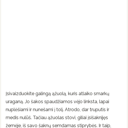
Įsivaizduokite galingą ąžuolą, kuris atlaiko smarkų
uraganą. Jo šakos spaudžiamos vėjo linksta, lapai
nuplėšiami ir nunešami į tolį. Atrodo, dar truputis ir
medis nulūš. Tačiau ąžuolas stovi, giliai įsišaknijęs
žemėje, iš savo šaknų semdamas stiprybės. Ir taip,