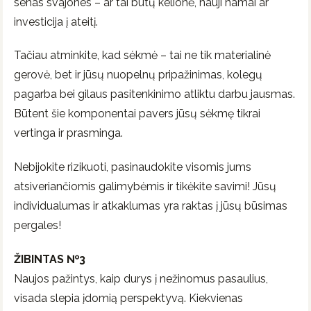
senas svajones – ar tai būtų kelionė, nauji namai ar
investicija į ateitį.
Tačiau atminkite, kad sėkmė – tai ne tik materialinė
gerovė, bet ir jūsų nuopelnų pripažinimas, kolegų
pagarba bei gilaus pasitenkinimo atliktu darbu jausmas.
Būtent šie komponentai pavers jūsų sėkmę tikrai
vertinga ir prasminga.
Nebijokite rizikuoti, pasinaudokite visomis jums
atsiveriančiomis galimybėmis ir tikėkite savimi! Jūsų
individualumas ir atkaklumas yra raktas į jūsų būsimas
pergales!
ŽIBINTAS №3
Naujos pažintys, kaip durys į nežinomus pasaulius,
visada slepia įdomią perspektyvą. Kiekvienas