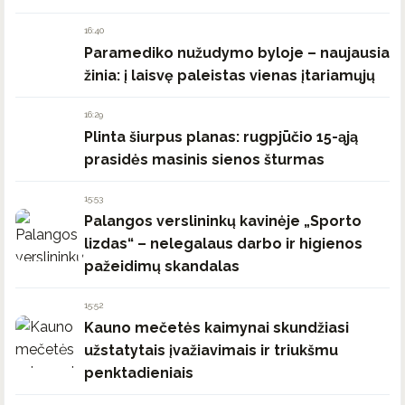
16:40
Paramediko nužudymo byloje – naujausia
žinia: į laisvę paleistas vienas įtariamųjų
16:29
Plinta šiurpus planas: rugpjūčio 15-ąją
prasidės masinis sienos šturmas
15:53
Palangos verslininkų kavinėje „Sporto
lizdas“ – nelegalaus darbo ir higienos
pažeidimų skandalas
15:52
Kauno mečetės kaimynai skundžiasi
užstatytais įvažiavimais ir triukšmu
penktadieniais