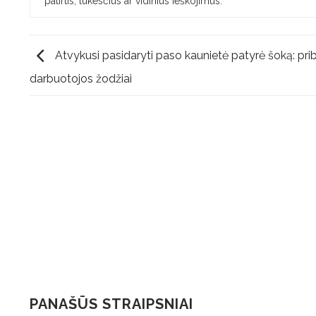
patirtis, lūkesčius ar vidinius ieškojimus.
Atvykusi pasidaryti paso kaunietė patyrė šoką: pri
darbuotojos žodžiai
PANAŠŪS STRAIPSNIAI