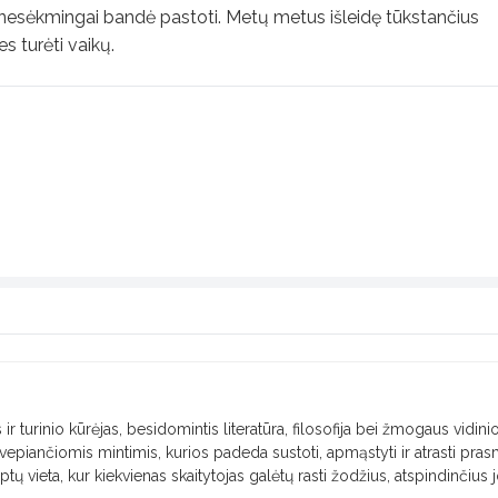
ora nesėkmingai bandė pastoti. Metų metus išleidę tūkstančius
s turėti vaikų.
 ir turinio kūrėjas, besidomintis literatūra, filosofija bei žmogaus vidini
 įkvepiančiomis mintimis, kurios padeda sustoti, apmąstyti ir atrasti pra
taptų vieta, kur kiekvienas skaitytojas galėtų rasti žodžius, atspindinčius 