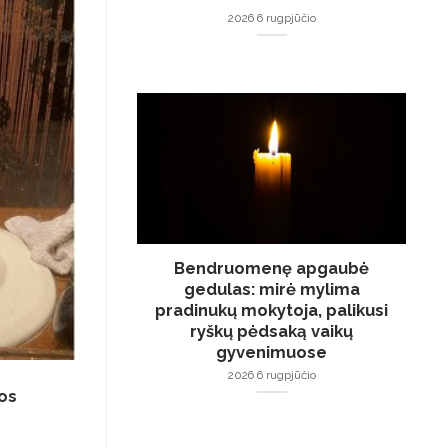
2026 6 rugpjūčio
Bendruomenę apgaubė
gedulas: mirė mylima
pradinukų mokytoja, palikusi
ryškų pėdsaką vaikų
gyvenimuose
2026 6 rugpjūčio
nos