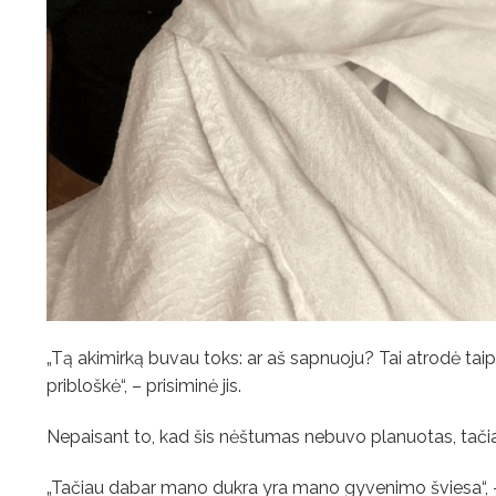
„Tą akimirką buvau toks: ar aš sapnuoju? Tai atrodė taip ne
pribloškė“, – prisiminė jis.
Nepaisant to, kad šis nėštumas nebuvo planuotas, tač
„Tačiau dabar mano dukra yra mano gyvenimo šviesa“, – 