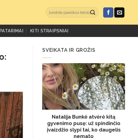
PATARIMAI
KITI STRAIPSNIAI
SVEIKATA IR GROŽIS
o:
Natalija Bunkė atvėrė kitą
gyvenimo pusę: už spindinčio
įvaizdžio slypi tai, ko daugelis
nemato