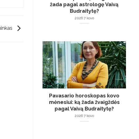
žada pagal astrologę Vaivą
Budraitytę?
2026 7 kovo
ninkas
Pavasario horoskopas kovo
mėnesiui: ką žada žvaigždės
pagal Vaivą Budraitytę?
2026 7 kovo