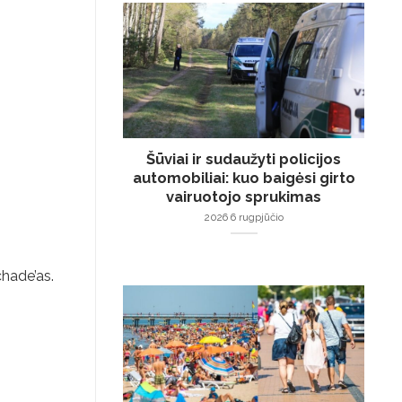
Šūviai ir sudaužyti policijos
automobiliai: kuo baigėsi girto
vairuotojo sprukimas
2026 6 rugpjūčio
chade’as.