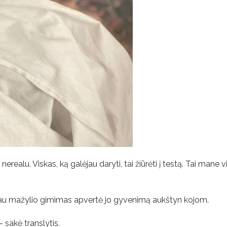
realu. Viskas, ką galėjau daryti, tai žiūrėti į testą. Tai mane vi
iau mažylio gimimas apvertė jo gyvenimą aukštyn kojom.
sakė translytis.