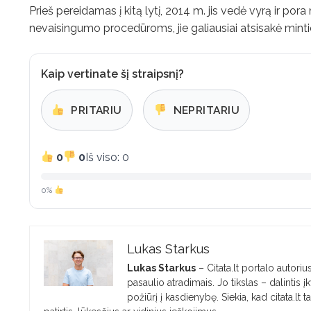
Prieš pereidamas į kitą lytį, 2014 m. jis vedė vyrą ir p
nevaisingumo procedūroms, jie galiausiai atsisakė mintie
Kaip vertinate šį straipsnį?
PRITARIU
NEPRITARIU
0
0
Iš viso: 0
0%
Lukas Starkus
Lukas Starkus
– Citata.lt portalo autorius
pasaulio atradimais. Jo tikslas – dalintis
požiūrį į kasdienybę. Siekia, kad citata.lt 