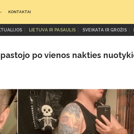
KONTAKTAI
KTUALIJOS
LIETUVA IR PASAULIS
SVEIKATA IR GROŽIS
 pastojo po vienos nakties nuotyki