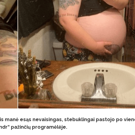
uris manė esąs nevaisingas, stebuklingai pastojo po vie
indr“ pažinčių programėlėje.