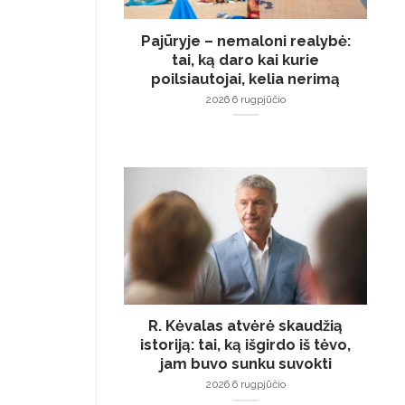
Pajūryje – nemaloni realybė:
tai, ką daro kai kurie
poilsiautojai, kelia nerimą
2026 6 rugpjūčio
R. Kėvalas atvėrė skaudžią
istoriją: tai, ką išgirdo iš tėvo,
jam buvo sunku suvokti
2026 6 rugpjūčio