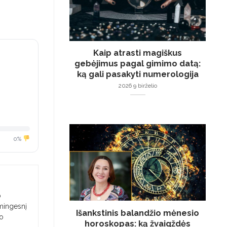
Kaip atrasti magiškus
gebėjimus pagal gimimo datą:
ką gali pasakyti numerologija
2026 9 birželio
0%
o
smingesnį
Išankstinis balandžio mėnesio
jo
horoskopas: ką žvaigždės