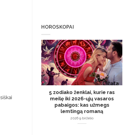
HOROSKOPAI
5 zodiako ženklai, kurie ras
siškai
meilę iki 2026-ųjų vasaros
pabaigos: kas užmegs
lemtingą romaną
2026 9 birželio