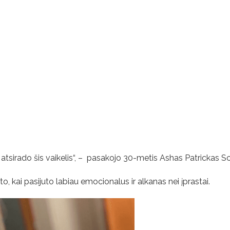
r atsirado šis vaikelis“, – pasakojo 30-metis Ashas Patrickas S
, kai pasijuto labiau emocionalus ir alkanas nei įprastai.