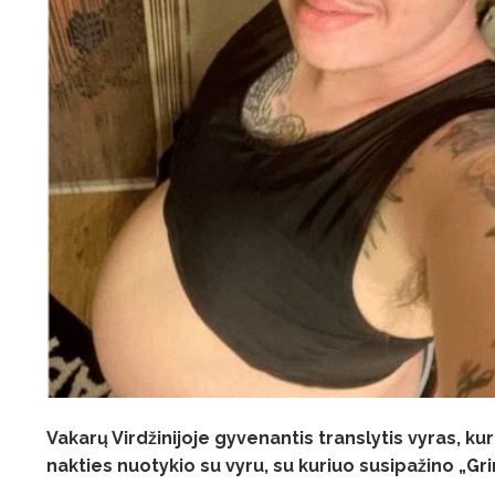
Vakarų Virdžinijoje gyvenantis translytis vyras, k
nakties nuotykio su vyru, su kuriuo susipažino „Gr