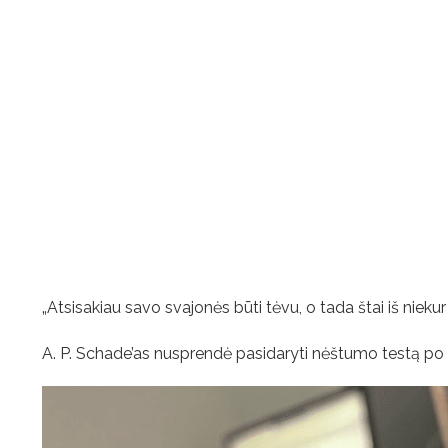
„Atsisakiau savo svajonės būti tėvu, o tada štai iš nieku
A. P. Schade’as nusprendė pasidaryti nėštumo testą po to