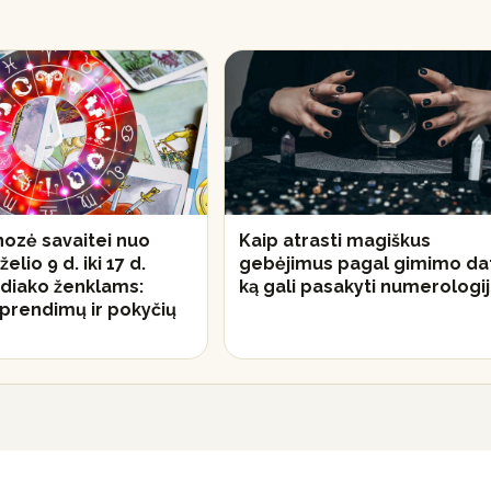
ozė savaitei nuo
Kaip atrasti magiškus
elio 9 d. iki 17 d.
gebėjimus pagal gimimo da
diako ženklams:
ką gali pasakyti numerologi
prendimų ir pokyčių