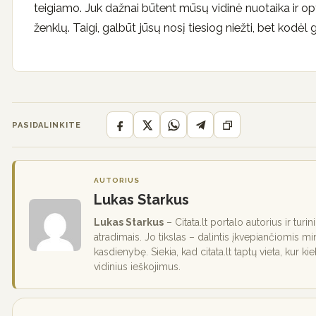
teigiamo. Juk dažnai būtent mūsų vidinė nuotaika ir opt
ženklų. Taigi, galbūt jūsų nosį tiesiog niežti, bet kodėl
PASIDALINKITE
AUTORIUS
Lukas Starkus
Lukas Starkus
– Citata.lt portalo autorius ir turi
atradimais. Jo tikslas – dalintis įkvepiančiomis mi
kasdienybę. Siekia, kad citata.lt taptų vieta, kur ki
vidinius ieškojimus.