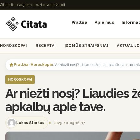
Citata.lt – naujienos, kurias verta žinoti
Pradžia
Apie mus
Informac
HOROSKOPAI
RECEPTAI
ĮDOMŪS STRAIPSNIAI
AKTUALIJO
Skip
to
Pradžia
/
Horoskopai
/
Ar niežti nosį? Liaudies ženklai paaiškina: nuo li
content
HOROSKOPAI
Ar niežti nosį? Liaudies 
apkalbų apie tave.
Lukas Starkus
2025-10-05 16:37