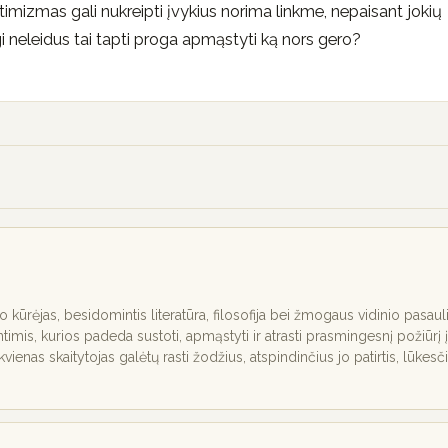
imizmas gali nukreipti įvykius norima linkme, nepaisant jokių
 gi neleidus tai tapti proga apmąstyti ką nors gero?
nio kūrėjas, besidomintis literatūra, filosofija bei žmogaus vidinio pasaul
ntimis, kurios padeda sustoti, apmąstyti ir atrasti prasmingesnį požiūrį į
ekvienas skaitytojas galėtų rasti žodžius, atspindinčius jo patirtis, lūkesč