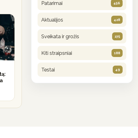
Patarimai
456
Aktualijos
428
Sveikata ir grožis
275
Kiti straipsniai
188
Testai
49
tą:
ja