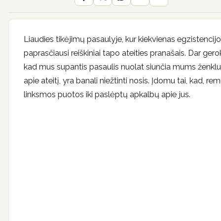
Liaudies tikėjimų pasaulyje, kur kiekvienas egzistencij
paprasčiausi reiškiniai tapo ateities pranašais. Dar ge
kad mus supantis pasaulis nuolat siunčia mums ženklus.
apie ateitį, yra banali niežtinti nosis. Įdomu tai, kad, remi
linksmos puotos iki paslėptų apkalbų apie jus.