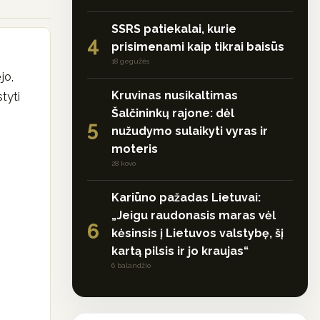
SSRS patiekalai, kurie
4
prisimenami kaip tikrai baisūs
18 gegužės
jo,
Kruvinas nusikaltimas
tyti
Šalčininkų rajone: dėl
5
nužudymo sulaikyti vyras ir
moteris
28 kovo
Kariūno pažadas Lietuvai:
„Jeigu raudonasis maras vėl
6
kėsinsis į Lietuvos valstybę, šį
kartą pilsis ir jo kraujas“
6 balandžio