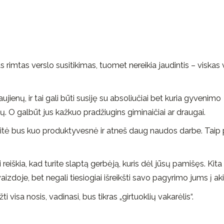
 rimtas verslo susitikimas, tuomet nereikia jaudintis – viskas
ujienų, ir tai gali būti susiję su absoliučiai bet kuria gyvenimo
ų. O galbūt jus kažkuo pradžiugins giminaičiai ar draugai.
savaitė bus kuo produktyvesnė ir atneš daug naudos darbe. Taip
i reiškia, kad turite slaptą gerbėją, kuris dėl jūsų pamišęs. Kita
aizdoje, bet negali tiesiogiai išreikšti savo pagyrimo jums į aki
 visa nosis, vadinasi, bus tikras „girtuoklių vakarėlis“.