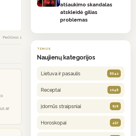
atšaukimo skandalas
atskleidė gilias
problemas
Peržiūros: 1
TEMOS
Naujienų kategorijos
Lietuva ir pasaulis
8642
Receptai
1048
io
Įdomūs straipsniai
878
ius ar
Horoskopai
457