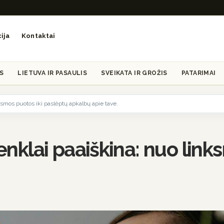
ija
Kontaktai
S
LIETUVA IR PASAULIS
SVEIKATA IR GROŽIS
PATARIMAI
nksmos puotos iki paslėptų apkalbų apie tave.
ženklai paaiškina: nuo lin