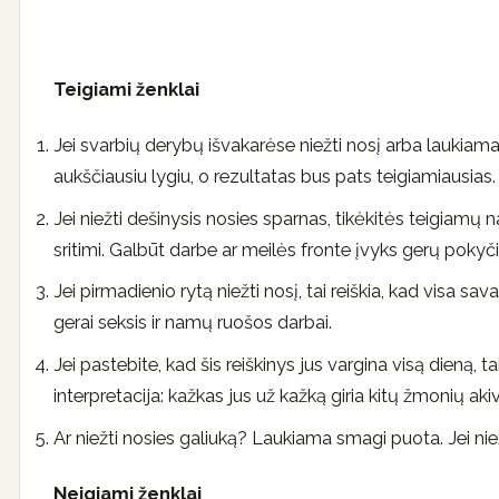
Teigiami ženklai
Jei svarbių derybų išvakarėse niežti nosį arba laukiamas
aukščiausiu lygiu, o rezultatas bus pats teigiamiausias.
Jei niežti dešinysis nosies sparnas, tikėkitės teigiamų na
sritimi. Galbūt darbe ar meilės fronte įvyks gerų pokyči
Jei pirmadienio rytą niežti nosį, tai reiškia, kad visa 
gerai seksis ir namų ruošos darbai.
Jei pastebite, kad šis reiškinys jus vargina visą dieną, ta
interpretacija: kažkas jus už kažką giria kitų žmonių akiv
Ar niežti nosies galiuką? Laukiama smagi puota. Jei niežti
Neigiami ženklai