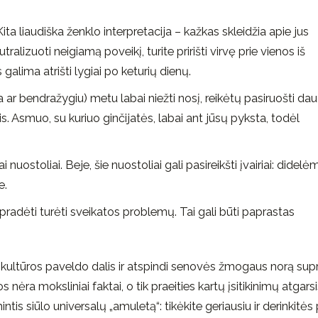
Kita liaudiška ženklo interpretacija – kažkas skleidžia apie jus
alizuoti neigiamą poveikį, turite pririšti virvę prie vienos iš
alima atrišti lygiai po keturių dienų.
 ar bendražygiu) metu labai niežti nosį, reikėtų pasiruošti da
. Asmuo, su kuriuo ginčijatės, labai ant jūsų pyksta, todėl
ai nuostoliai. Beje, šie nuostoliai gali pasireikšti įvairiai: didelė
e.
te pradėti turėti sveikatos problemų. Tai gali būti paprastas
ma kultūros paveldo dalis ir atspindi senovės žmogaus norą supra
 nėra moksliniai faktai, o tik praeities kartų įsitikinimų atgarsi
ntis siūlo universalų „amuletą“: tikėkite geriausiu ir derinkitės 