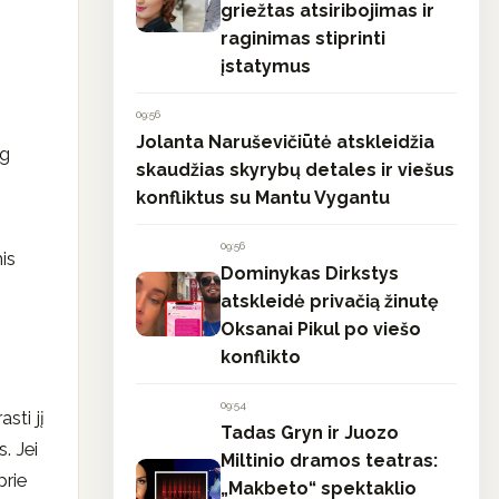
griežtas atsiribojimas ir
raginimas stiprinti
įstatymus
09:56
Jolanta Naruševičiūtė atskleidžia
ug
skaudžias skyrybų detales ir viešus
konfliktus su Mantu Vygantu
09:56
mis
Dominykas Dirkstys
atskleidė privačią žinutę
Oksanai Pikul po viešo
konflikto
09:54
sti jį
Tadas Gryn ir Juozo
s. Jei
Miltinio dramos teatras:
prie
„Makbeto“ spektaklio