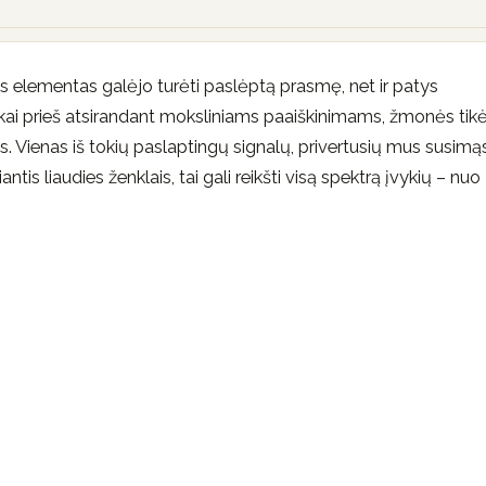
os elementas galėjo turėti paslėptą prasmę, net ir patys
rokai prieš atsirandant moksliniams paaiškinimams, žmonės tikė
 Vienas iš tokių paslaptingų signalų, privertusių mus susimąs
antis liaudies ženklais, tai gali reikšti visą spektrą įvykių – nuo ​​