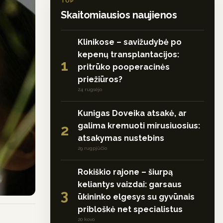
TOP
Skaitomiausios naujienos
Klinikose – savižudybė po
kepenų transplantacijos:
1
pritrūko pooperacinės
priežiūros?
24 rugsėjo
Kunigas Doveika atsakė, ar
galima kremuoti mirusiuosius:
2
atsakymas nustebins
29 rugpjūčio
Rokiškio rajone – šiurpą
keliantys vaizdai: garsaus
3
ūkininko elgesys su gyvūnais
pribloškė net specialistus
20 kovo