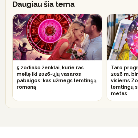
Daugiau šia tema
5 zodiako ženklai, kurie ras
Taro progn
meilę iki 2026-ųjų vasaros
2026 m. birž
pabaigos: kas užmegs lemtingą
visiems Zo
romaną
lemtingų s
metas