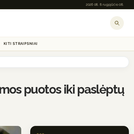
2026 08. 8 rugpjūčio 08.
KITI STRAIPSNIAI
ksmos puotos iki paslėptų