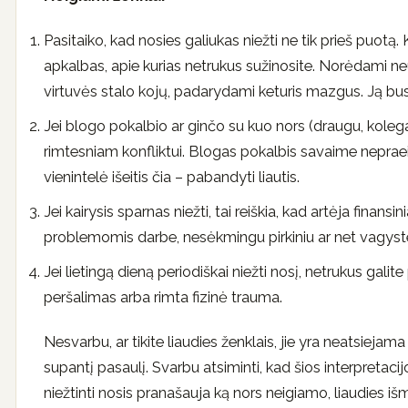
Pasitaiko, kad nosies galiukas niežti ne tik prieš puotą. 
apkalbas, apie kurias netrukus sužinosite. Norėdami neutr
virtuvės stalo kojų, padarydami keturis mazgus. Ją bus g
Jei blogo pokalbio ar ginčo su kuo nors (draugu, kolega
rimtesniam konfliktui. Blogas pokalbis savaime nepraeis
vienintelė išeitis čia – pabandyti liautis.
Jei kairysis sparnas niežti, tai reiškia, kad artėja finansini
problemomis darbe, nesėkmingu pirkiniu ar net vagyst
Jei lietingą dieną periodiškai niežti nosį, netrukus gali
peršalimas arba rimta fizinė trauma.
Nesvarbu, ar tikite liaudies ženklais, jie yra neatsieja
supantį pasaulį. Svarbu atsiminti, kad šios interpretacijos
niežtinti nosis pranašauja ką nors neigiamo, liaudies išmi