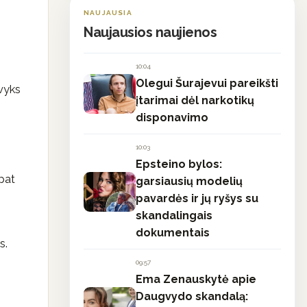
NAUJAUSIA
Naujausios naujienos
10:04
Olegui Šurajevui pareikšti
 vyks
įtarimai dėl narkotikų
disponavimo
10:03
Epsteino bylos:
 pat
garsiausių modelių
pavardės ir jų ryšys su
skandalingais
dokumentais
s.
09:57
Ema Zenauskytė apie
Daugvydo skandalą: