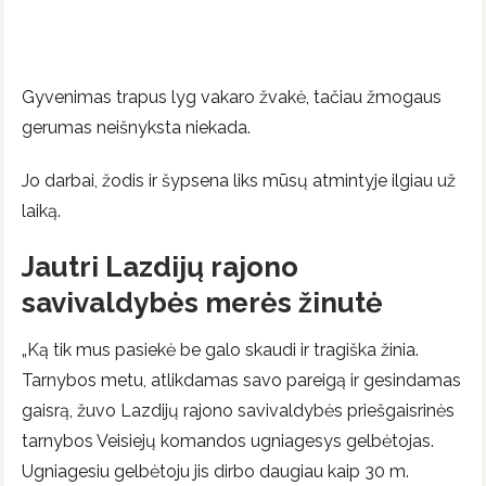
Gyvenimas trapus lyg vakaro žvakė, tačiau žmogaus
gerumas neišnyksta niekada.
Jo darbai, žodis ir šypsena liks mūsų atmintyje ilgiau už
laiką.
Jautri Lazdijų rajono
savivaldybės merės žinutė
„Ką tik mus pasiekė be galo skaudi ir tragiška žinia.
Tarnybos metu, atlikdamas savo pareigą ir gesindamas
gaisrą, žuvo Lazdijų rajono savivaldybės priešgaisrinės
tarnybos Veisiejų komandos ugniagesys gelbėtojas.
Ugniagesiu gelbėtoju jis dirbo daugiau kaip 30 m.