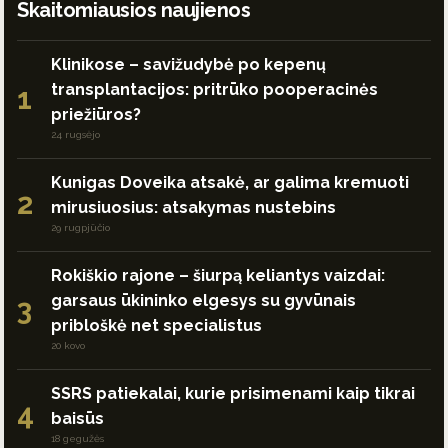
Skaitomiausios naujienos
Klinikose – savižudybė po kepenų
transplantacijos: pritrūko pooperacinės
1
priežiūros?
24 rugsėjo
Kunigas Doveika atsakė, ar galima kremuoti
2
mirusiuosius: atsakymas nustebins
29 rugpjūčio
Rokiškio rajone – šiurpą keliantys vaizdai:
garsaus ūkininko elgesys su gyvūnais
3
pribloškė net specialistus
20 kovo
SSRS patiekalai, kurie prisimenami kaip tikrai
4
baisūs
18 gegužės