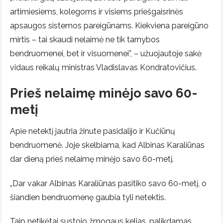
artimiesiems, kolegoms ir visiems priešgaisrinės
apsaugos sistemos pareigūnams. Kiekviena pareigūno
mirtis – tai skaudi nelaimė ne tik tarnybos
bendruomenei, bet ir visuomenei”, – užuojautoje sakė
vidaus reikalų ministras Vladislavas Kondratovičius.
Prieš nelaimę minėjo savo 60-
metį
Apie netektį jautria žinute pasidalijo ir Kučiūnų
bendruomenė. Joje skelbiama, kad Albinas Karaliūnas
dar dieną prieš nelaimę minėjo savo 60-metį.
„Dar vakar Albinas Karaliūnas pasitiko savo 60-metį, o
šiandien bendruomenę gaubia tyli netektis.
Taip netikėtai sustojo žmogaus kelias, palikdamas