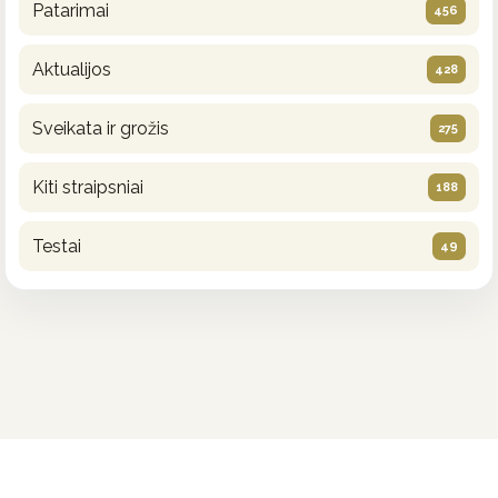
Patarimai
456
Aktualijos
428
Sveikata ir grožis
275
Kiti straipsniai
188
Testai
49