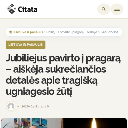
Skip
to
/
Lietuva ir pasaulis
/
Jubiliejus pavirto į pragarą – aiškėja sukrečiančios detalės apie tragišką ugniagesio žūtį
content
LIETUVA IR PASAULIS
Jubiliejus pavirto į pragarą
– aiškėja sukrečiančios
detalės apie tragišką
ugniagesio žūtį
2026-05-29 11:46