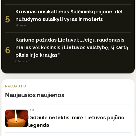
Kruvinas nusikaltimas Šalčininkų rajone: dėl
5
nužudymo sulaikyti vyras ir moteris
28 kovo
Kariūno pažadas Lietuvai: „Jeigu raudonasis
maras vėl kėsinsis į Lietuvos valstybę, šį kartą
6
pilsis ir jo kraujas“
6 balandžio
NAUJAUSIA
Naujausios naujienos
12:17
Didžiulė netektis: mirė Lietuvos pajūrio
legenda