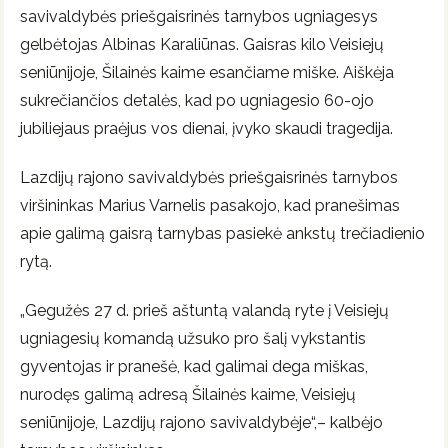
savivaldybės priešgaisrinės tarnybos ugniagesys
gelbėtojas Albinas Karaliūnas. Gaisras kilo Veisiejų
seniūnijoje, Šilainės kaime esančiame miške. Aiškėja
sukrečiančios detalės, kad po ugniagesio 60-ojo
jubiliejaus praėjus vos dienai, įvyko skaudi tragedija.
Lazdijų rajono savivaldybės priešgaisrinės tarnybos
viršininkas Marius Varnelis pasakojo, kad pranešimas
apie galimą gaisrą tarnybas pasiekė ankstų trečiadienio
rytą.
„Gegužės 27 d. prieš aštuntą valandą ryte į Veisiejų
ugniagesių komandą užsuko pro šalį vykstantis
gyventojas ir pranešė, kad galimai dega miškas,
nurodęs galimą adresą Šilainės kaime, Veisiejų
seniūnijoje, Lazdijų rajono savivaldybėje“,– kalbėjo