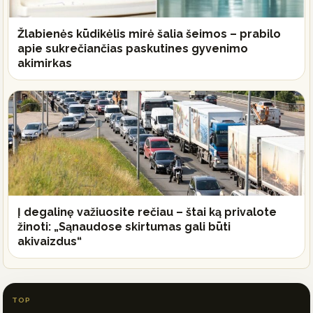
Žlabienės kūdikėlis mirė šalia šeimos – prabilo
apie sukrečiančias paskutines gyvenimo
akimirkas
Į degalinę važiuosite rečiau – štai ką privalote
žinoti: „Sąnaudose skirtumas gali būti
akivaizdus“
TOP