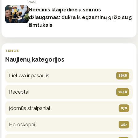
06:04
Neeilinis klaipėdiečių šeimos
džiaugsmas: dukra iš egzaminų grįžo su 5
šimtukais
TEMOS
Naujienų kategorijos
Lietuva ir pasaulis
8658
Receptai
1048
Įdomūs straipsniai
878
Horoskopai
457