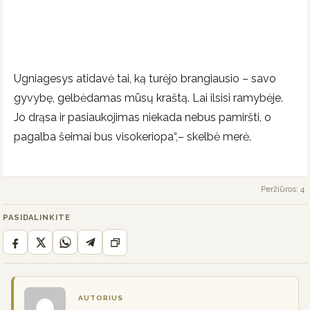
Ugniagesys atidavė tai, ką turėjo brangiausio – savo
gyvybę, gelbėdamas mūsų kraštą. Lai ilsisi ramybėje.
Jo drąsa ir pasiaukojimas niekada nebus pamiršti, o
pagalba šeimai bus visokeriopa“,– skelbė merė.
Peržiūros: 4
PASIDALINKITE
AUTORIUS