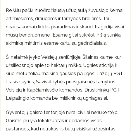
Reiškiu pačią nuoširdžiausią užuojautą žuvusiojo šeimai,
artimiesiems, draugams ir tarnybos broliams. Tai
neapsakomai didelis praradimas ir skaudi tragedija visai
mūsų bendruomenei. Esame giliai sukrėsti ir šią sunkią
akimirką mintimis esame kartu su gedinčiaisiais.
Ši nelaimė įvyko Veisiejų seniūnijoje, Šilainės kaime, kur
užsiliepsnojo apie 10 hektarų miško. Ugnies stichiją ir
šiuo metu toliau malšina gausios pajėgos: Lazdijų PGT
1-asis skyrius, Savivaldybės priešgaisrinės tarnybos
Veisiejų ir Kapčiamiesčio komandos, Druskininkų PGT
Leipalingio komanda bei miškininkų ugniagesiai.
Gyventojų gaisro teritorijoje nėra, civiliai nenukentėjo.
Gaisras jau yra lokalizuotas ir dedamos visos
pastangos, kad netrukus jis būtų visiškai užgesintas.