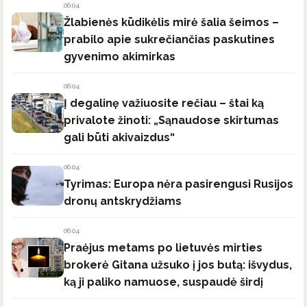
06:04
Žlabienės kūdikėlis mirė šalia šeimos –
prabilo apie sukrečiančias paskutines
gyvenimo akimirkas
06:04
Į degalinę važiuosite rečiau – štai ką
privalote žinoti: „Sąnaudose skirtumas
gali būti akivaizdus“
06:04
Tyrimas: Europa nėra pasirengusi Rusijos
dronų antskrydžiams
06:04
Praėjus metams po lietuvės mirties
brokerė Gitana užsuko į jos butą: išvydus,
ką ji paliko namuose, suspaudė širdį