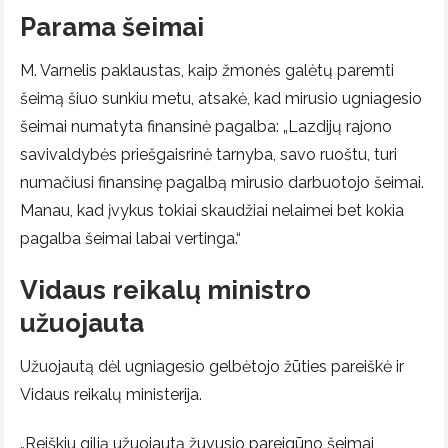
Parama šeimai
M. Varnelis paklaustas, kaip žmonės galėtų paremti
šeimą šiuo sunkiu metu, atsakė, kad mirusio ugniagesio
šeimai numatyta finansinė pagalba: „Lazdijų rajono
savivaldybės priešgaisrinė tarnyba, savo ruoštu, turi
numačiusi finansinę pagalbą mirusio darbuotojo šeimai.
Manau, kad įvykus tokiai skaudžiai nelaimei bet kokia
pagalba šeimai labai vertinga.“
Vidaus reikalų ministro
užuojauta
Užuojautą dėl ugniagesio gelbėtojo žūties pareiškė ir
Vidaus reikalų ministerija.
„Reiškiu gilią užuojautą žuvusio pareigūno šeimai,