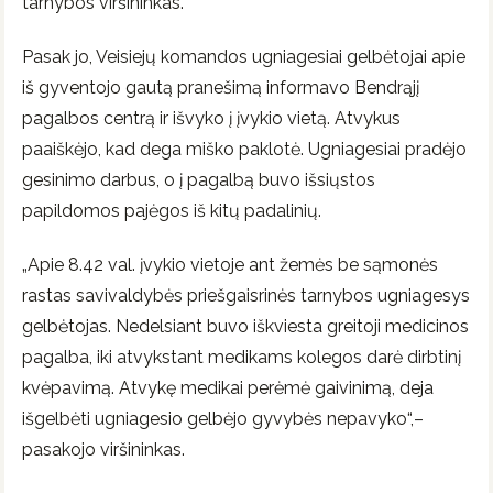
tarnybos viršininkas.
Pasak jo, Veisiejų komandos ugniagesiai gelbėtojai apie
iš gyventojo gautą pranešimą informavo Bendrąjį
pagalbos centrą ir išvyko į įvykio vietą. Atvykus
paaiškėjo, kad dega miško paklotė. Ugniagesiai pradėjo
gesinimo darbus, o į pagalbą buvo išsiųstos
papildomos pajėgos iš kitų padalinių.
„Apie 8.42 val. įvykio vietoje ant žemės be sąmonės
rastas savivaldybės priešgaisrinės tarnybos ugniagesys
gelbėtojas. Nedelsiant buvo iškviesta greitoji medicinos
pagalba, iki atvykstant medikams kolegos darė dirbtinį
kvėpavimą. Atvykę medikai perėmė gaivinimą, deja
išgelbėti ugniagesio gelbėjo gyvybės nepavyko“,–
pasakojo viršininkas.