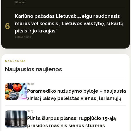
28 kovo
Kariūno pažadas Lietuvai: „Jeigu raudonasis
maras vėl kėsinsis į Lietuvos valstybę, šį kartą
6
pilsis ir jo kraujas“
6 balandžio
NAUJAUSIA
Naujausios naujienos
16:40
Paramediko nužudymo byloje – naujausia
žinia: į laisvę paleistas vienas įtariamųjų
16:29
Plinta šiurpus planas: rugpjūčio 15-ąją
prasidės masinis sienos šturmas