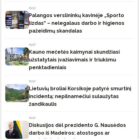
15:53
Palangos verslininkų kavinėje „Sporto
lizdas“ – nelegalaus darbo ir higienos
pažeidimų skandalas
15:52
Kauno mečetės kaimynai skundžiasi
užstatytais įvažiavimais ir triukšmu
penktadieniais
15:52
Lietuvių broliai Korsikoje patyrė smurtinį
incidentą: nepilnamečiui sulaužytas
žandikaulis
15:52
Diskusijos dėl prezidento G. Nausėdos
darbo iš Madeiros: atostogos ar