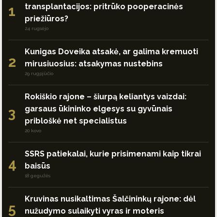
transplantacijos: pritrūko pooperacinės
1
priežiūros?
24 rugsėjo
Kunigas Doveika atsakė, ar galima kremuoti
2
mirusiuosius: atsakymas nustebins
29 rugpjūčio
Rokiškio rajone – šiurpą keliantys vaizdai:
garsaus ūkininko elgesys su gyvūnais
3
pribloškė net specialistus
20 kovo
SSRS patiekalai, kurie prisimenami kaip tikrai
4
baisūs
18 gegužės
Kruvinas nusikaltimas Šalčininkų rajone: dėl
5
nužudymo sulaikyti vyras ir moteris