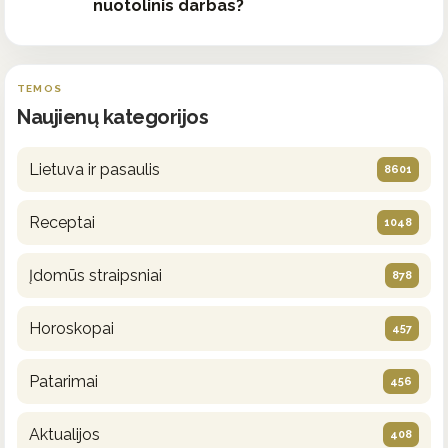
nuotolinis darbas?
TEMOS
Naujienų kategorijos
Lietuva ir pasaulis
8601
Receptai
1048
Įdomūs straipsniai
878
Horoskopai
457
Patarimai
456
Aktualijos
408