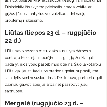
asmuo, pasistenkite nepasiduoti tiesioginiam silpnumui.
Prisiminkite išsiskyrimo priežastis ir pagalvokite, ar
grįžus į šiuos santykius verta rizikuoti dėl naujų
problemų ir skausmo.
Liūtas (liepos 23 d. – rugpjūčio
22 d.)
Liūtai savo sezono metu dažniausiai yra dėmesio
centre, o Merkurijaus perėjimas atgal į jų ženklą gali
padaryti juos ypač pastebimus kitiems. Šiuo laikotarpiu
Liūtai gali jausti, kad juos pradeda geriau suprasti, ima
sklaidytis seni nesusipratimai. Dėl to buvę partneriai gali
dažniau galvoti apie jus arba net pasirodyti jūsų
sapnuose.
Mergelė (rugpjūčio 23 d. –