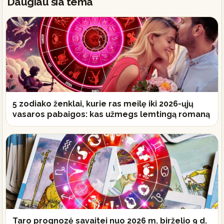
Daugiau šia tema
5 zodiako ženklai, kurie ras meilę iki 2026-ųjų
vasaros pabaigos: kas užmegs lemtingą romaną
Taro prognozė savaitei nuo 2026 m. birželio 9 d.