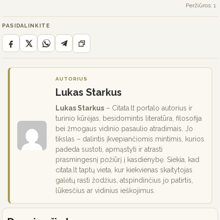
Peržiūros: 1
PASIDALINKITE
AUTORIUS
Lukas Starkus
Lukas Starkus
– Citata.lt portalo autorius ir
turinio kūrėjas, besidomintis literatūra, filosofija
bei žmogaus vidinio pasaulio atradimais. Jo
tikslas – dalintis įkvepiančiomis mintimis, kurios
padeda sustoti, apmąstyti ir atrasti
prasmingesnį požiūrį į kasdienybę. Siekia, kad
citata.lt taptų vieta, kur kiekvienas skaitytojas
galėtų rasti žodžius, atspindinčius jo patirtis,
lūkesčius ar vidinius ieškojimus.