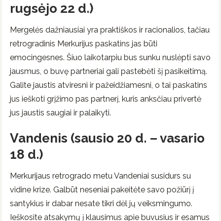
rugsėjo 22 d.)
Mergelės dažniausiai yra praktiškos ir racionalios, tačiau
retrogradinis Merkurijus paskatins jas būti
emocingesnes. Šiuo laikotarpiu bus sunku nuslėpti savo
jausmus, o buvę partneriai gali pastebėti šį pasikeitimą.
Galite jaustis atviresni ir pažeidžiamesni, o tai paskatins
jus ieškoti grįžimo pas partnerį, kuris anksčiau privertė
jus jaustis saugiai ir palaikyti.
Vandenis (sausio 20 d. – vasario
18 d.)
Merkurijaus retrogrado metu Vandeniai susidurs su
vidine krize. Galbūt neseniai pakeitėte savo požiūrį į
santykius ir dabar nesate tikri dėl jų veiksmingumo.
Ieškosite atsakymų į klausimus apie buvusius ir esamus