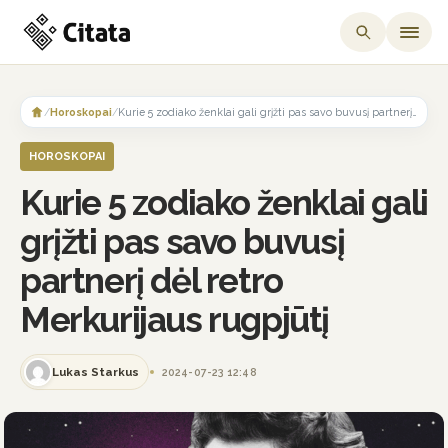
Skip
to
/
Horoskopai
/
Kurie 5 zodiako ženklai gali grįžti pas savo buvusį partnerį dėl retro Merkurijaus rugpjūtį
content
HOROSKOPAI
Kurie 5 zodiako ženklai gali
grįžti pas savo buvusį
partnerį dėl retro
Merkurijaus rugpjūtį
Lukas Starkus
2024-07-23 12:48