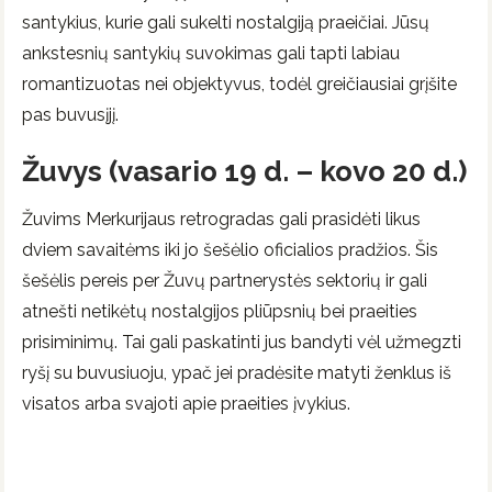
santykius, kurie gali sukelti nostalgiją praeičiai. Jūsų
ankstesnių santykių suvokimas gali tapti labiau
romantizuotas nei objektyvus, todėl greičiausiai grįšite
pas buvusįjį.
Žuvys (vasario 19 d. – kovo 20 d.)
Žuvims Merkurijaus retrogradas gali prasidėti likus
dviem savaitėms iki jo šešėlio oficialios pradžios. Šis
šešėlis pereis per Žuvų partnerystės sektorių ir gali
atnešti netikėtų nostalgijos pliūpsnių bei praeities
prisiminimų. Tai gali paskatinti jus bandyti vėl užmegzti
ryšį su buvusiuoju, ypač jei pradėsite matyti ženklus iš
visatos arba svajoti apie praeities įvykius.