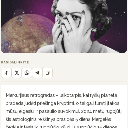
PASIDALINKITE
Merkurijaus retrogradas – laikotarpis, kai ryšių planeta
pradeda judėti priešinga kryptimi, o tai gali turėti įtakos
mūsų elgesiui ir pasaulio suvokimui. 2024 metų rugpjūtį
šis astrologinis reiškinys prasidės 5 dieną Mergelės
ženkle ir tęsis iki rugpjūčio 28 d., iš rugpjūčio 15 dienos