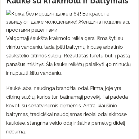
Kaukė su krakmolu ir baltymais
Valgomąjį šaukštą krakmolo reikia gerai išmaišyti su
virintu vandeniu, tada įpilti baltymų ir pusę arbatinio
šaukštelio citrinos sulčių. Rezultatas turėtų būti į pastą
panašus mišinys. Šią kaukę reikėtų palaikyti 40 minučių
ir nuplauti šiltu vandeniu.
Kaukė labai naudinga brandžiai odai. Pirma, joje yra
citrinų sulčių, kurios turi balinamąjį poveikį. Tai padeda
kovoti su senatvinėmis dėmėmis. Antra, kiaušinio
baltymas, tradiciškai naudojamas riebiai odai skirtose
kaukėse, stangrina veido odą ir šalina pernelyg didelį
riebumą.