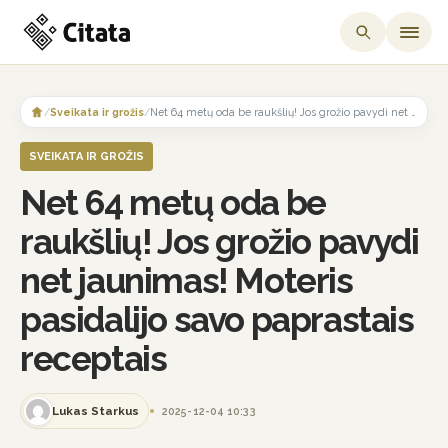
Skip
to
/
Sveikata ir grožis
/
Net 64 metų oda be raukšlių! Jos grožio pavydi net jaunimas! Moteris pasidalijo savo paprastais receptais
content
SVEIKATA IR GROŽIS
Net 64 metų oda be
raukšlių! Jos grožio pavydi
net jaunimas! Moteris
pasidalijo savo paprastais
receptais
Lukas Starkus
2025-12-04 10:33