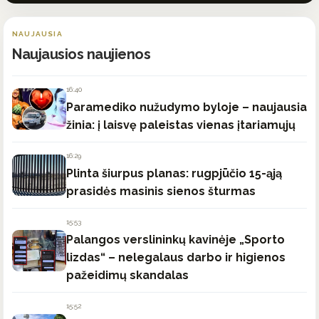
NAUJAUSIA
Naujausios naujienos
16:40
Paramediko nužudymo byloje – naujausia
žinia: į laisvę paleistas vienas įtariamųjų
16:29
Plinta šiurpus planas: rugpjūčio 15-ąją
prasidės masinis sienos šturmas
15:53
Palangos verslininkų kavinėje „Sporto
lizdas“ – nelegalaus darbo ir higienos
pažeidimų skandalas
15:52