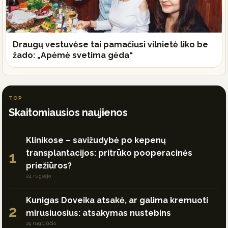
Draugų vestuvėse tai pamačiusi vilnietė liko be
žado: „Apėmė svetima gėda“
TOP
Skaitomiausios naujienos
Klinikose – savižudybė po kepenų
transplantacijos: pritrūko pooperacinės
1
priežiūros?
24 rugsėjo
Kunigas Doveika atsakė, ar galima kremuoti
2
mirusiuosius: atsakymas nustebins
29 rugpjūčio