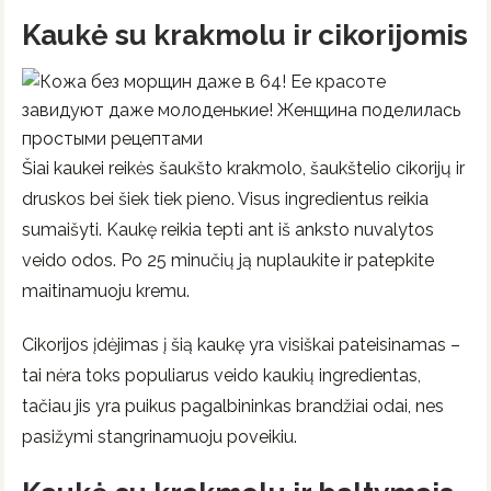
Kaukė su krakmolu ir cikorijomis
Šiai kaukei reikės šaukšto krakmolo, šaukštelio cikorijų ir
druskos bei šiek tiek pieno. Visus ingredientus reikia
sumaišyti. Kaukę reikia tepti ant iš anksto nuvalytos
veido odos. Po 25 minučių ją nuplaukite ir patepkite
maitinamuoju kremu.
Cikorijos įdėjimas į šią kaukę yra visiškai pateisinamas –
tai nėra toks populiarus veido kaukių ingredientas,
tačiau jis yra puikus pagalbininkas brandžiai odai, nes
pasižymi stangrinamuoju poveikiu.