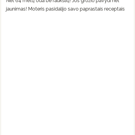
Net 64 metų oda be raukšlių! Jos grožio pavydi net
jaunimas! Moteris pasidalijo savo paprastais receptais