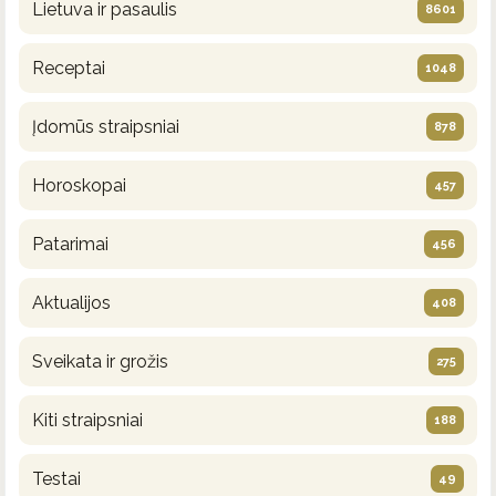
Lietuva ir pasaulis
8601
Receptai
1048
Įdomūs straipsniai
878
Horoskopai
457
Patarimai
456
Aktualijos
408
Sveikata ir grožis
275
Kiti straipsniai
188
Testai
49