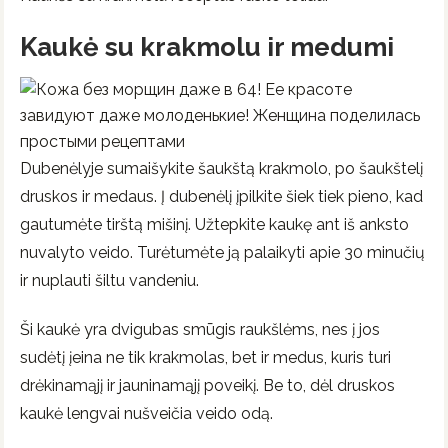
Kaukė su krakmolu ir medumi
Dubenėlyje sumaišykite šaukštą krakmolo, po šaukštelį
druskos ir medaus. Į dubenėlį įpilkite šiek tiek pieno, kad
gautumėte tirštą mišinį. Užtepkite kaukę ant iš anksto
nuvalyto veido. Turėtumėte ją palaikyti apie 30 minučių
ir nuplauti šiltu vandeniu.
Ši kaukė yra dvigubas smūgis raukšlėms, nes į jos
sudėtį įeina ne tik krakmolas, bet ir medus, kuris turi
drėkinamąjį ir jauninamąjį poveikį. Be to, dėl druskos
kaukė lengvai nušveičia veido odą.