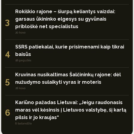
Rokiškio rajone – šiurpą keliantys vaizdai:
garsaus ūkininko elgesys su gyvūnais
3
pribloškė net specialistus
20 kovo
SSRS patiekalai, kurie prisimenami kaip tikrai
4
baisūs
18 gegužės
Kruvinas nusikaltimas Šalčininkų rajone: dėl
5
nužudymo sulaikyti vyras ir moteris
28 kovo
Kariūno pažadas Lietuvai: „Jeigu raudonasis
maras vėl kėsinsis į Lietuvos valstybę, šį kartą
6
pilsis ir jo kraujas“
6 balandžio