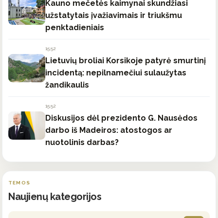
Kauno mečetės kaimynai skundžiasi
užstatytais įvažiavimais ir triukšmu
penktadieniais
15:52
Lietuvių broliai Korsikoje patyrė smurtinį
incidentą: nepilnamečiui sulaužytas
žandikaulis
15:52
Diskusijos dėl prezidento G. Nausėdos
darbo iš Madeiros: atostogos ar
nuotolinis darbas?
TEMOS
Naujienų kategorijos