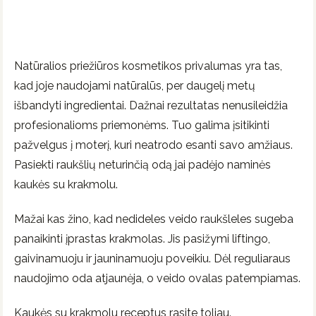
Natūralios priežiūros kosmetikos privalumas yra tas,
kad joje naudojami natūralūs, per daugelį metų
išbandyti ingredientai. Dažnai rezultatas nenusileidžia
profesionalioms priemonėms. Tuo galima įsitikinti
pažvelgus į moterį, kuri neatrodo esanti savo amžiaus.
Pasiekti raukšlių neturinčią odą jai padėjo naminės
kaukės su krakmolu.
Mažai kas žino, kad nedideles veido raukšleles sugeba
panaikinti įprastas krakmolas. Jis pasižymi liftingo,
gaivinamuoju ir jauninamuoju poveikiu. Dėl reguliaraus
naudojimo oda atjaunėja, o veido ovalas patempiamas.
Kaukės su krakmolu receptus rasite toliau.