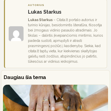
AUTORIUS
Lukas Starkus
Lukas Starkus
– Citata.lt portalo autorius ir
turinio kūrėjas, besidomintis literatūra, filosofija
bei žmogaus vidinio pasaulio atradimais. Jo
tikslas – dalintis įkvepiančiomis mintimis, kurios
padeda sustoti, apmąstyti ir atrasti
prasmingesnį požiūrį į kasdienybę. Siekia, kad
citata.lt taptų vieta, kur kiekvienas skaitytojas
galėtų rasti žodžius, atspindinčius jo patirtis,
lūkesčius ar vidinius ieškojimus.
Daugiau šia tema