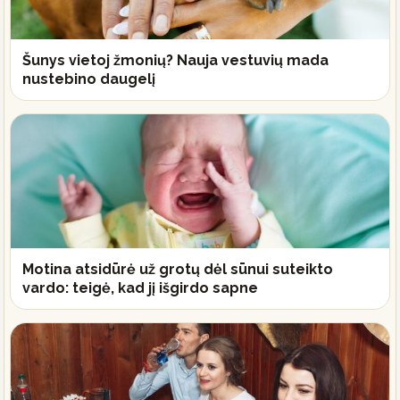
Šunys vietoj žmonių? Nauja vestuvių mada
nustebino daugelį
Motina atsidūrė už grotų dėl sūnui suteikto
vardo: teigė, kad jį išgirdo sapne