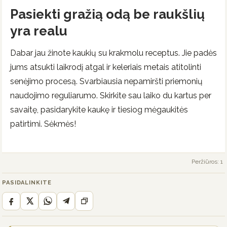
Pasiekti gražią odą be raukšlių
yra realu
Dabar jau žinote kaukių su krakmolu receptus. Jie padės
jums atsukti laikrodį atgal ir keleriais metais atitolinti
senėjimo procesą. Svarbiausia nepamiršti priemonių
naudojimo reguliarumo. Skirkite sau laiko du kartus per
savaitę, pasidarykite kaukę ir tiesiog mėgaukitės
patirtimi. Sėkmės!
Peržiūros: 1
PASIDALINKITE