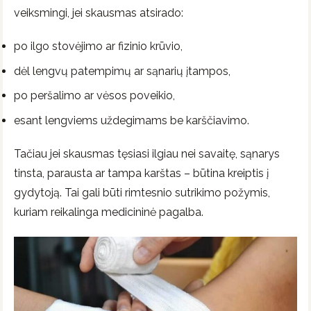
veiksmingi, jei skausmas atsirado:
po ilgo stovėjimo ar fizinio krūvio,
dėl lengvų patempimų ar sąnarių įtampos,
po peršalimo ar vėsos poveikio,
esant lengviems uždegimams be karščiavimo.
Tačiau jei skausmas tęsiasi ilgiau nei savaitę, sąnarys
tinsta, parausta ar tampa karštas – būtina kreiptis į
gydytoją. Tai gali būti rimtesnio sutrikimo požymis,
kuriam reikalinga medicininė pagalba.