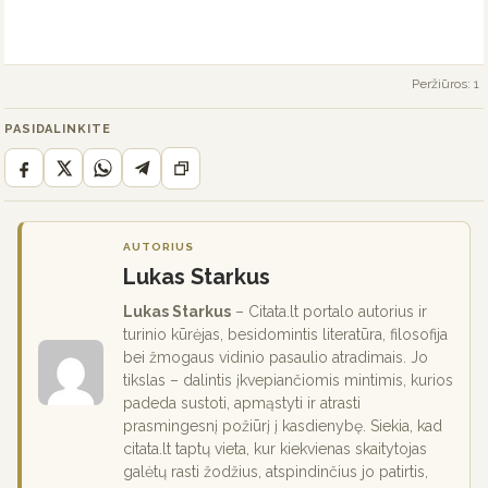
Peržiūros: 1
PASIDALINKITE
AUTORIUS
Lukas Starkus
Lukas Starkus
– Citata.lt portalo autorius ir
turinio kūrėjas, besidomintis literatūra, filosofija
bei žmogaus vidinio pasaulio atradimais. Jo
tikslas – dalintis įkvepiančiomis mintimis, kurios
padeda sustoti, apmąstyti ir atrasti
prasmingesnį požiūrį į kasdienybę. Siekia, kad
citata.lt taptų vieta, kur kiekvienas skaitytojas
galėtų rasti žodžius, atspindinčius jo patirtis,