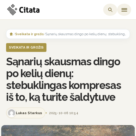
Skip
to
/
Sveikata ir grožis
/
Sąnarių skausmas dingo po kelių dienų: stebuklingas kompresas iš to, ką turite šaldytuve
content
SVEIKATA IR GROŽIS
Sąnarių skausmas dingo
po kelių dienų:
stebuklingas kompresas
iš to, ką turite šaldytuve
Lukas Starkus
2025-10-06 10:54