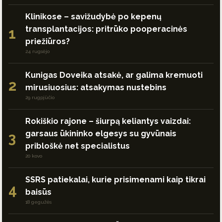
Klinikose – savižudybė po kepenų
transplantacijos: pritrūko pooperacinės
1
priežiūros?
24 rugsėjo
Kunigas Doveika atsakė, ar galima kremuoti
2
mirusiuosius: atsakymas nustebins
29 rugpjūčio
Rokiškio rajone – šiurpą keliantys vaizdai:
garsaus ūkininko elgesys su gyvūnais
3
pribloškė net specialistus
20 kovo
SSRS patiekalai, kurie prisimenami kaip tikrai
4
baisūs
18 gegužės