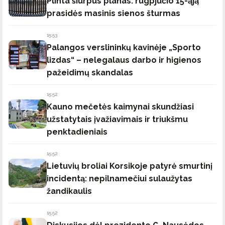
Plinta šiurpus planas: rugpjūčio 15-ąją
prasidės masinis sienos šturmas
15:53
Palangos verslininkų kavinėje „Sporto
lizdas“ – nelegalaus darbo ir higienos
pažeidimų skandalas
15:52
Kauno mečetės kaimynai skundžiasi
užstatytais įvažiavimais ir triukšmu
penktadieniais
15:52
Lietuvių broliai Korsikoje patyrė smurtinį
incidentą: nepilnamečiui sulaužytas
žandikaulis
15:52