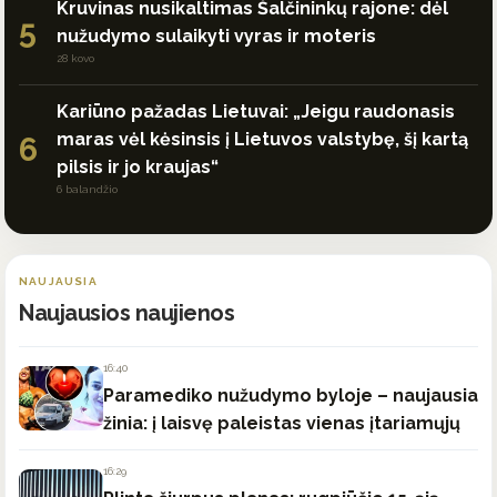
Kruvinas nusikaltimas Šalčininkų rajone: dėl
5
nužudymo sulaikyti vyras ir moteris
28 kovo
Kariūno pažadas Lietuvai: „Jeigu raudonasis
maras vėl kėsinsis į Lietuvos valstybę, šį kartą
6
pilsis ir jo kraujas“
6 balandžio
NAUJAUSIA
Naujausios naujienos
16:40
Paramediko nužudymo byloje – naujausia
žinia: į laisvę paleistas vienas įtariamųjų
16:29