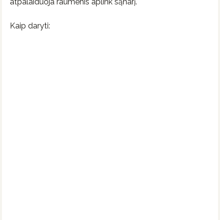
atpalaiduoja raumenis aplink sąnarį.
Kaip daryti: