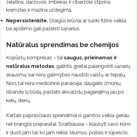
želatina, daržovės, imbieras ir ciberžolė stiprina
kremzles ir mažina uždegimą.
Nepersistenkite.
Staigūs krūviai ar sunki fizinė veikla
be apšilimo gali pažeisti sąnarius.
Natūralus sprendimas be chemijos
Kopūstų kompresas – tai
saugus, prieinamas ir
natūralus metodas
, galintis greitai palengvinti sąnarių
skausmą, kai nėra galimybės naudoti vaistų ar tepalų.
Nors tai nėra medicininė panacėja, daugelis žmonių,
išbandę šį būdą, pastebi akivaizdų pagerėjimą jau po
kelių dienų.
Kartais paprasčiausi sprendimai iš gamtos veikia geriau
nei brangūs preparatai. Svarbiausia – klausyti savo kūno
ir duoti jam tai, ko jam reikia: šilumos, poilsio ir rūpesčio.