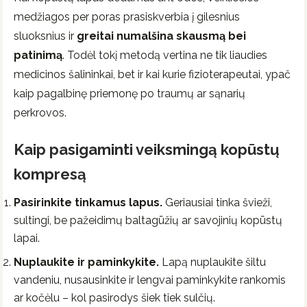
medžiagos per poras prasiskverbia į gilesnius
sluoksnius ir
greitai numalšina skausmą bei
patinimą
. Todėl tokį metodą vertina ne tik liaudies
medicinos šalininkai, bet ir kai kurie fizioterapeutai, ypač
kaip pagalbinę priemonę po traumų ar sąnarių
perkrovos.
Kaip pasigaminti veiksmingą kopūstų
kompresą
Pasirinkite tinkamus lapus.
Geriausiai tinka švieži,
sultingi, be pažeidimų baltagūžių ar savojinių kopūstų
lapai.
Nuplaukite ir paminkykite.
Lapą nuplaukite šiltu
vandeniu, nusausinkite ir lengvai paminkykite rankomis
ar kočėlu – kol pasirodys šiek tiek sulčių.