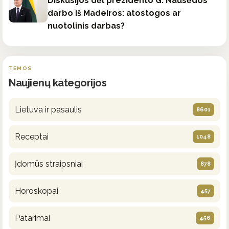
Diskusijos dėl prezidento G. Nausėdos
darbo iš Madeiros: atostogos ar
nuotolinis darbas?
TEMOS
Naujienų kategorijos
Lietuva ir pasaulis
8601
Receptai
1048
Įdomūs straipsniai
878
Horoskopai
457
Patarimai
456