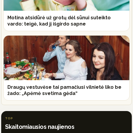
Motina atsidūrė už grotų dėl sūnui suteikto
vardo: teigė, kad jį išgirdo sapne
Draugų vestuvėse tai pamačiusi vilnietė liko be
žado: „Apėmė svetima gėda“
TOP
Skaitomiausios naujienos