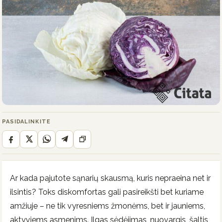
PASIDALINKITE
Ar kada pajutote sąnarių skausmą, kuris nepraeina net ir
ilsintis? Toks diskomfortas gali pasireikšti bet kuriame
amžiuje – ne tik vyresniems žmonėms, bet ir jauniems,
aktyviems asmenims. Ilgas sėdėjimas, nuovargis, šaltis