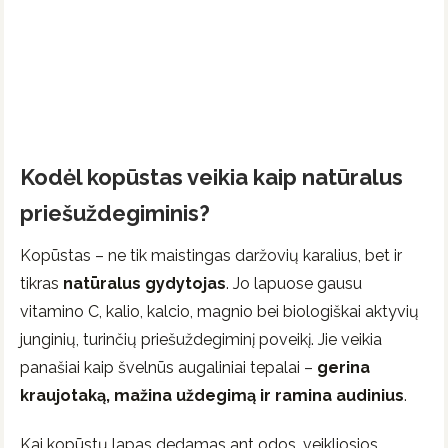
Kodėl kopūstas veikia kaip natūralus
priešuždegiminis?
Kopūstas – ne tik maistingas daržovių karalius, bet ir
tikras
natūralus gydytojas
. Jo lapuose gausu
vitamino C, kalio, kalcio, magnio bei biologiškai aktyvių
junginių, turinčių priešuždegiminį poveikį. Jie veikia
panašiai kaip švelnūs augaliniai tepalai –
gerina
kraujotaką, mažina uždegimą ir ramina audinius
.
Kai kopūstų lapas dedamas ant odos, veikliosios