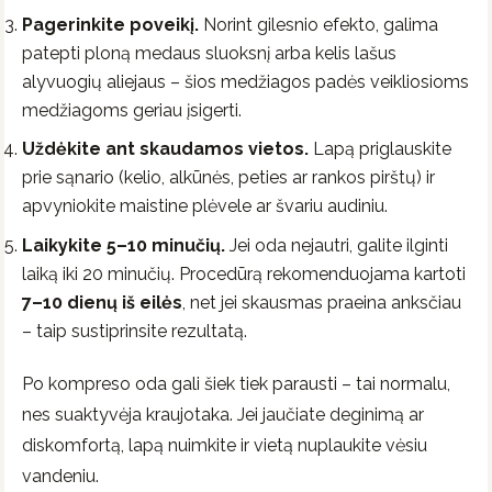
Pagerinkite poveikį.
Norint gilesnio efekto, galima
patepti ploną medaus sluoksnį arba kelis lašus
alyvuogių aliejaus – šios medžiagos padės veikliosioms
medžiagoms geriau įsigerti.
Uždėkite ant skaudamos vietos.
Lapą priglauskite
prie sąnario (kelio, alkūnės, peties ar rankos pirštų) ir
apvyniokite maistine plėvele ar švariu audiniu.
Laikykite 5–10 minučių.
Jei oda nejautri, galite ilginti
laiką iki 20 minučių. Procedūrą rekomenduojama kartoti
7–10 dienų iš eilės
, net jei skausmas praeina anksčiau
– taip sustiprinsite rezultatą.
Po kompreso oda gali šiek tiek parausti – tai normalu,
nes suaktyvėja kraujotaka. Jei jaučiate deginimą ar
diskomfortą, lapą nuimkite ir vietą nuplaukite vėsiu
vandeniu.