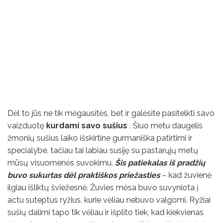
Dėl to jūs ne tik mėgausitės, bet ir galėsite pasitelkti savo
vaizduotę
kurdami savo sušius
. Šiuo metu daugelis
žmonių sušius laiko išskirtine gurmaniška patirtimi ir
specialybe, tačiau tai labiau susiję su pastarųjų metų
mūsų visuomenės suvokimu.
Šis patiekalas iš pradžių
buvo sukurtas dėl praktiškos priežasties
– kad žuvienė
ilgiau išliktų šviežesnė. Žuvies mėsa buvo suvyniota į
actu suteptus ryžius, kurie vėliau nebuvo valgomi. Ryžiai
sušių dalimi tapo tik vėliau ir išplito tiek, kad kiekvienas