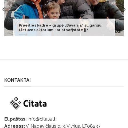
Prezidentūra: Nausėda sprendimą dėl LRT
įstatymo pataisų priims susipažinęs su jų turiniu
KONTAKTAI
El.paštas:
info@citata.lt
Adresas:
V. Nagevičiaus g. 3, Vilnius, LT
08237