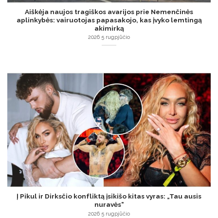
Aiškėja naujos tragiškos avarijos prie Nemenčinės
aplinkybės: vairuotojas papasakojo, kas įvyko lemtingą
akimirką
2026 5 rugpjūčio
Į Pikul ir Dirksčio konfliktą įsikišo kitas vyras: „Tau ausis
nuravės“
2026 5 rugpjūčio