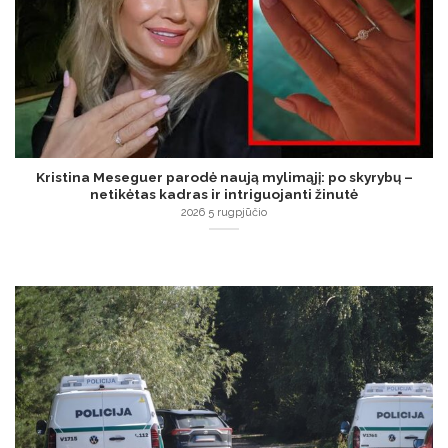
Kristina Meseguer parodė naują mylimąjį: po skyrybų –
netikėtas kadras ir intriguojanti žinutė
2026 5 rugpjūčio