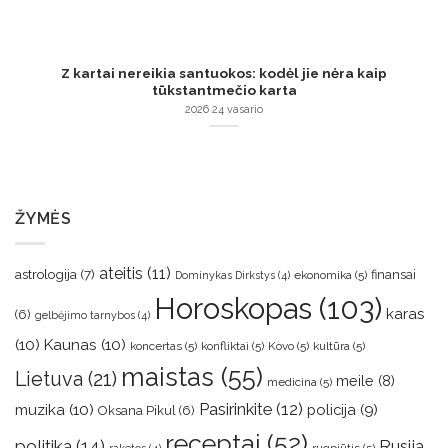
Z kartai nereikia santuokos: kodėl jie nėra kaip
tūkstantmečio karta
2026 24 vasario
ŽYMĖS
ateitis
(11)
astrologija
(7)
finansai
ekonomika
(5)
Dominykas Dirkstys
(4)
Horoskopas
(103)
karas
(6)
gelbėjimo tarnybos
(4)
(10)
Kaunas
(10)
koncertas
(5)
konfliktai
(5)
Kovo
(5)
kultūra
(5)
maistas
(55)
Lietuva
(21)
meile
(8)
medicina
(5)
muzika
(10)
Pasirinkite
(12)
policija
(9)
Oksana Pikul
(6)
receptai
(52)
politika
(14)
Rusija
rugpjūtis
(5)
raketos
(4)