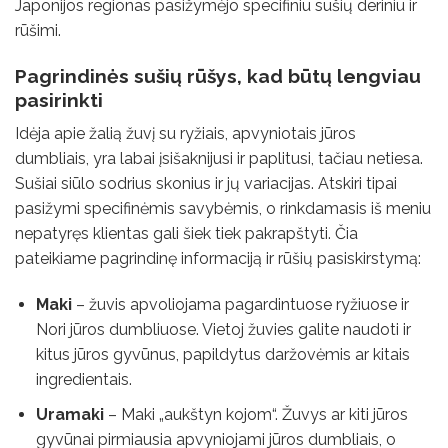
Japonijos regionas pasižymėjo specifiniu sušių deriniu ir
rūšimi.
Pagrindinės sušių rūšys, kad būtų lengviau
pasirinkti
Idėja apie žalią žuvį su ryžiais, apvyniotais jūros
dumbliais, yra labai įsišaknijusi ir paplitusi, tačiau netiesa.
Sušiai siūlo sodrius
skonius ir jų variacijas. Atskiri tipai
pasižymi specifinėmis savybėmis, o rinkdamasis iš meniu
nepatyręs klientas gali šiek tiek pakrapštyti. Čia
pateikiame pagrindinę informaciją ir rūšių pasiskirstymą:
Maki
– žuvis apvoliojama pagardintuose ryžiuose ir
Nori jūros dumbliuose. Vietoj žuvies galite naudoti ir
kitus jūros gyvūnus, papildytus daržovėmis ar kitais
ingredientais.
Uramaki
– Maki „aukštyn kojom“. Žuvys ar kiti jūros
gyvūnai pirmiausia apvyniojami jūros dumbliais, o