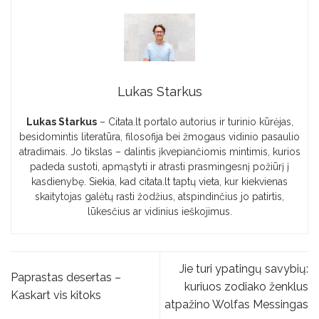
Lukas Starkus
Lukas Starkus
– Citata.lt portalo autorius ir turinio kūrėjas,
besidomintis literatūra, filosofija bei žmogaus vidinio pasaulio
atradimais. Jo tikslas – dalintis įkvepiančiomis mintimis, kurios
padeda sustoti, apmąstyti ir atrasti prasmingesnį požiūrį į
kasdienybę. Siekia, kad citata.lt taptų vieta, kur kiekvienas
skaitytojas galėtų rasti žodžius, atspindinčius jo patirtis,
lūkesčius ar vidinius ieškojimus.
Jie turi ypatingų savybių:
Paprastas desertas –
kuriuos zodiako ženklus
Kaskart vis kitoks
atpažino Wolfas Messingas