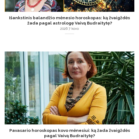
Išankstinis balandžio mėnesio horoskopas: ką žvaigždės
žada pagal astrologę Vaivą Budraitytę?
2026 7 kovo
Pavasario horoskopas kovo mėnesiui: ką žada žvaigždės
pagal Vaivą Budraitytę?