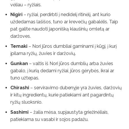
vėliau – ryžiais.
Nigiri
– ryžiai, perdirbti į nedidelį ritinėlį, ant kurio
uždedamas lašišos, tuno ar krevečių gabalėlis. Taip
pat galite naudoti japonišką kiaušinių omletą ar
daržoves.
Temaki
– Nori jūros dumbliai gaminami į kūgį, į kurį
įpilama ryžių, žuvies ir daržovių.
Gunkan
– valtis iš Nori jūros dumblių arba žuvies
gabalo, į kurią dedami ryžiai, jūros gėrybės, ikrai ar
tuno užtepas.
Chirashi
– serviravimo dubenyje yra žuvies, daržovių
ir kitų ingredientų, kurie patiekiami ant pagardintų
ryžių sluoksnio.
Sashimi
– žalia mėsa, supjaustyta griežinėliais,
patiekiama su vasabi ir sojos padažu.