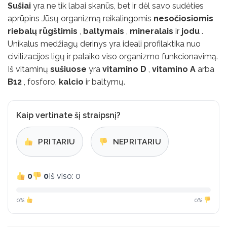
Sušiai
yra ne tik labai skanūs, bet ir dėl savo sudėties
aprūpins Jūsų organizmą reikalingomis
nesočiosiomis
riebalų rūgštimis
,
baltymais
,
mineralais
ir
jodu
.
Unikalus medžiagų derinys yra ideali profilaktika nuo
civilizacijos ligų ir palaiko viso organizmo funkcionavimą.
Iš vitaminų
sušiuose
yra
vitamino D
,
vitamino A
arba
B12
, fosforo,
kalcio
ir baltymų.
Kaip vertinate šį straipsnį?
PRITARIU
NEPRITARIU
0
0
Iš viso: 0
0%
0%