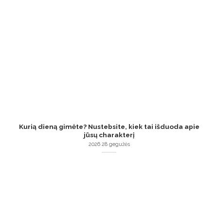
Kurią dieną gimėte? Nustebsite, kiek tai išduoda apie
jūsų charakterį
2026 28 gegužės