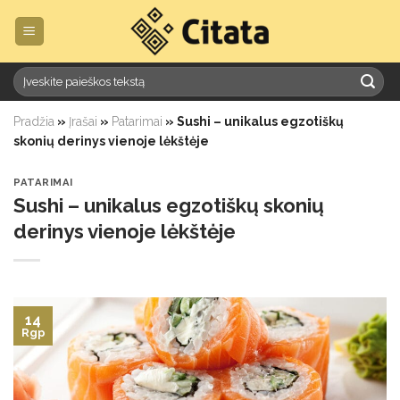
Skip
to
content
Pradžia
»
Įrašai
»
Patarimai
»
Sushi – unikalus egzotiškų
skonių derinys vienoje lėkštėje
PATARIMAI
Sushi – unikalus egzotiškų skonių
derinys vienoje lėkštėje
14
Rgp