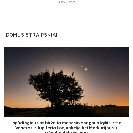
2026 7 kovo
ĮDOMŪS STRAIPSNIAI
Įspūdingiausias birželio mėnesio dangaus įvykis: reta
Veneros ir Jupiterio konjunkcija bei Merkurijaus ir
Mėnulio dalyvavimas