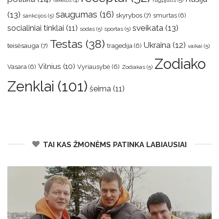
saugumas
(16)
(13)
skyrybos
(7)
smurtas
(6)
sankcijos
(5)
sveikata
(13)
socialiniai tinklai
(11)
sodas
(5)
sportas
(5)
Testas
(38)
Ukraina
(12)
teisėsauga
(7)
tragedija
(6)
vaikai
(5)
Zodiako
Vilnius
(10)
Vasara
(6)
Vyriausybė
(6)
Zodiakas
(5)
Zenklai
(101)
šeima
(11)
TAI KAS ŽMONĖMS PATINKA LABIAUSIAI