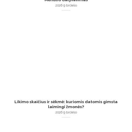
2026 9 birželio
Likimo skaičius ir sėkmė: kuriomis datomis gimsta
laimingi žmonės?
2026 9 birželio