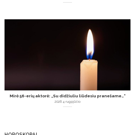
Mirė 56-erių aktorė: „Su didžiuliu liūdesiu pranešame…“
2026 4 rugpjūčio
HOROSKOPAI