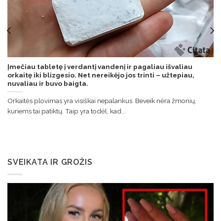
Įmečiau tabletę į verdantį vandenį ir pagaliau išvaliau
orkaitę iki blizgesio. Net nereikėjo jos trinti – užtepiau,
nuvaliau ir buvo baigta.
Orkaitės plovimas yra visiškai nepalankus. Beveik nėra žmonių,
kuriems tai patiktų. Taip yra todėl, kad...
SVEIKATA IR GROŽIS