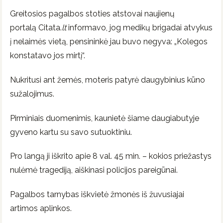
Greitosios pagalbos stoties atstovai naujienų
portalą Citata.
lt
informavo, jog medikų brigadai atvykus
į nelaimės vietą, pensininkė jau buvo negyva: „Kolegos
konstatavo jos mirtį“.
Nukritusi ant žemės, moteris patyrė daugybinius kūno
sužalojimus.
Pirminiais duomenimis, kaunietė šiame daugiabutyje
gyveno kartu su savo sutuoktiniu.
Pro langą ji iškrito apie 8 val. 45 min. – kokios priežastys
nulėmė tragediją, aiškinasi policijos pareigūnai.
Pagalbos tarnybas iškvietė žmonės iš žuvusiajai
artimos aplinkos.