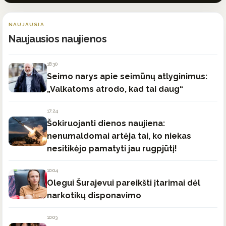
NAUJAUSIA
Naujausios naujienos
18:30
Seimo narys apie seimūnų atlyginimus:
„Valkatoms atrodo, kad tai daug“
17:24
Šokiruojanti dienos naujiena:
nenumaldomai artėja tai, ko niekas
nesitikėjo pamatyti jau rugpjūtį!
10:04
Olegui Šurajevui pareikšti įtarimai dėl
narkotikų disponavimo
10:03