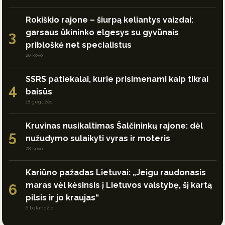
Rokiškio rajone – šiurpą keliantys vaizdai:
garsaus ūkininko elgesys su gyvūnais
3
pribloškė net specialistus
20 kovo
SSRS patiekalai, kurie prisimenami kaip tikrai
4
baisūs
18 gegužės
Kruvinas nusikaltimas Šalčininkų rajone: dėl
5
nužudymo sulaikyti vyras ir moteris
28 kovo
Kariūno pažadas Lietuvai: „Jeigu raudonasis
maras vėl kėsinsis į Lietuvos valstybę, šį kartą
6
pilsis ir jo kraujas“
6 balandžio