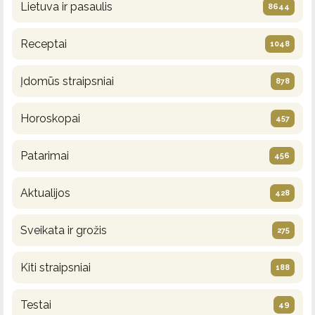
Lietuva ir pasaulis
8644
Receptai
1048
Įdomūs straipsniai
878
Horoskopai
457
Patarimai
456
Aktualijos
428
Sveikata ir grožis
275
Kiti straipsniai
188
Testai
49