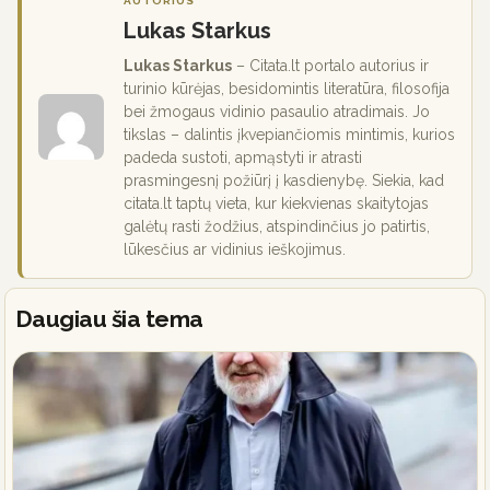
AUTORIUS
Lukas Starkus
Lukas Starkus
– Citata.lt portalo autorius ir
turinio kūrėjas, besidomintis literatūra, filosofija
bei žmogaus vidinio pasaulio atradimais. Jo
tikslas – dalintis įkvepiančiomis mintimis, kurios
padeda sustoti, apmąstyti ir atrasti
prasmingesnį požiūrį į kasdienybę. Siekia, kad
citata.lt taptų vieta, kur kiekvienas skaitytojas
galėtų rasti žodžius, atspindinčius jo patirtis,
lūkesčius ar vidinius ieškojimus.
Daugiau šia tema