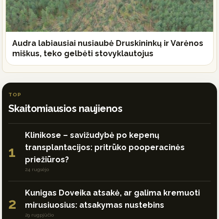
Audra labiausiai nusiaubė Druskininkų ir Varėnos
miškus, teko gelbėti stovyklautojus
TOP
Skaitomiausios naujienos
Klinikose – savižudybė po kepenų
transplantacijos: pritrūko pooperacinės
1
priežiūros?
24 rugsėjo
Kunigas Doveika atsakė, ar galima kremuoti
2
mirusiuosius: atsakymas nustebins
29 rugpjūčio