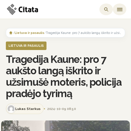
Skip
to
/
Lietuva ir pasaulis
/
Tragedija Kaune: pro 7 aukšto langą iškrito ir užsimušė moteris, policija pradėjo tyrimą
content
LIETUVA IR PASAULIS
Tragedija Kaune: pro 7
aukšto langą iškrito ir
užsimušė moteris, policija
pradėjo tyrimą
Lukas Starkus
2024-10-09 08:50