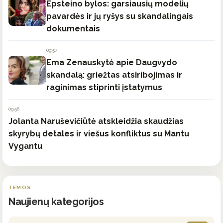
Epsteino bylos: garsiausių modelių
pavardės ir jų ryšys su skandalingais
dokumentais
09:57
Ema Zenauskytė apie Daugvydo
skandalą: griežtas atsiribojimas ir
raginimas stiprinti įstatymus
09:56
Jolanta Naruševičiūtė atskleidžia skaudžias
skyrybų detales ir viešus konfliktus su Mantu
Vygantu
TEMOS
Naujienų kategorijos