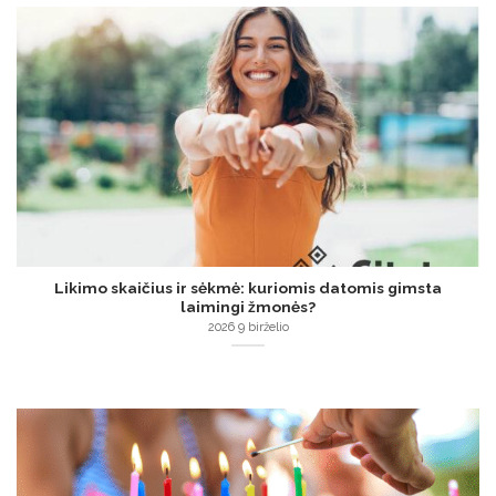
Likimo skaičius ir sėkmė: kuriomis datomis gimsta
laimingi žmonės?
2026 9 birželio