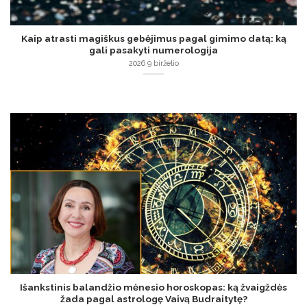
Kaip atrasti magiškus gebėjimus pagal gimimo datą: ką
gali pasakyti numerologija
2026 9 birželio
Išankstinis balandžio mėnesio horoskopas: ką žvaigždės
žada pagal astrologę Vaivą Budraitytę?