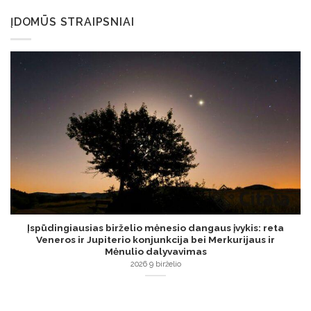
ĮDOMŪS STRAIPSNIAI
Įspūdingiausias birželio mėnesio dangaus įvykis: reta
Veneros ir Jupiterio konjunkcija bei Merkurijaus ir
Mėnulio dalyvavimas
2026 9 birželio