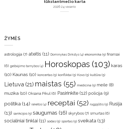
tūkstantmečio karta
2026 24 vasario
ŽYMĖS
ateitis
(11)
astrologija
(7)
finansai
ekonomika
(5)
Dominykas Dirkstys
(4)
Horoskopas
(103)
karas
(6)
gelbėjimo tarnybos
(4)
(10)
Kaunas
(10)
koncertas
(5)
konfliktai
(5)
Kovo
(5)
kultūra
(5)
maistas
(55)
Lietuva
(21)
meile
(8)
medicina
(5)
muzika
(10)
Pasirinkite
(12)
policija
(9)
Oksana Pikul
(6)
receptai
(52)
politika
(14)
Rusija
rugpjūtis
(5)
raketos
(4)
saugumas
(16)
(13)
skyrybos
(7)
smurtas
(6)
sankcijos
(5)
sveikata
(13)
socialiniai tinklai
(11)
sodas
(5)
sportas
(5)