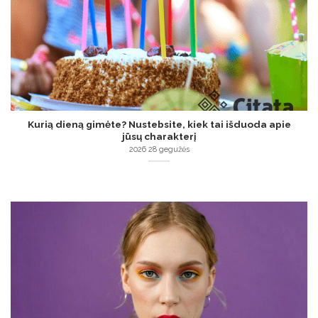
Kurią dieną gimėte? Nustebsite, kiek tai išduoda apie
jūsų charakterį
2026 28 gegužės