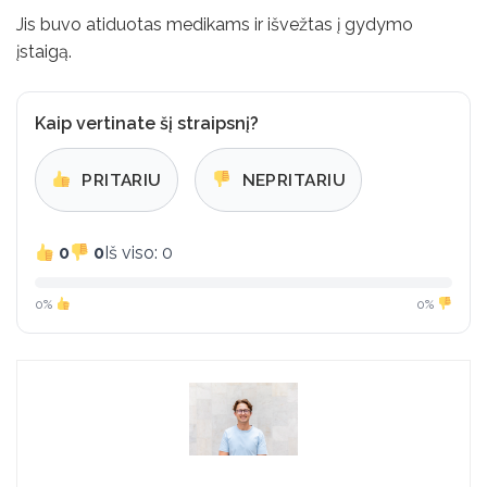
Jis buvo atiduotas medikams ir išvežtas į gydymo
įstaigą.
Kaip vertinate šį straipsnį?
PRITARIU
NEPRITARIU
0
0
Iš viso: 0
0%
0%