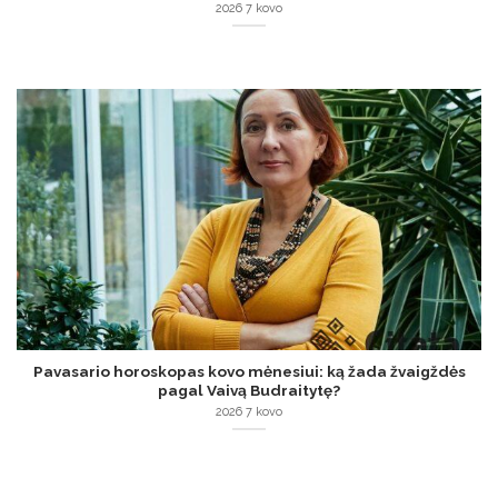
2026 7 kovo
Pavasario horoskopas kovo mėnesiui: ką žada žvaigždės
pagal Vaivą Budraitytę?
2026 7 kovo