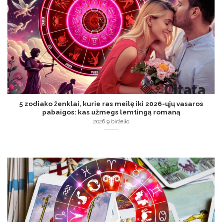
5 zodiako ženklai, kurie ras meilę iki 2026-ųjų vasaros
pabaigos: kas užmegs lemtingą romaną
2026 9 birželio