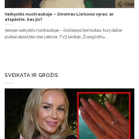
Vaikystės nuotraukoje – žinomas Lietuvos vyras: ar
atspėsite, kas jis?
Senoje vaikystės nuotraukoje – išsišiepęs berniukas, kurį dabar
puikiai atpažįsta visa Lietuva. TV3 laidoje „Žvaigždžių...
SVEIKATA IR GROŽIS