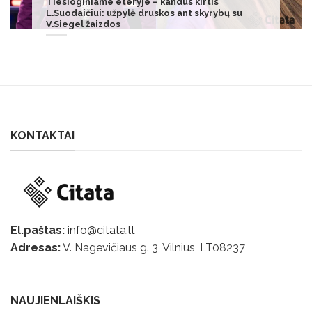
Kaip pasiekti daugiau 5 kartus mažesnėmis
pastangomis
KONTAKTAI
El.paštas:
info@citata.lt
Adresas:
V. Nagevičiaus g. 3, Vilnius, LT
08237
NAUJIENLAIŠKIS