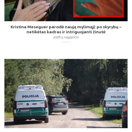
Kristina Meseguer parodė naują mylimąjį: po skyrybų –
netikėtas kadras ir intriguojanti žinutė
2026 5 rugpjūčio