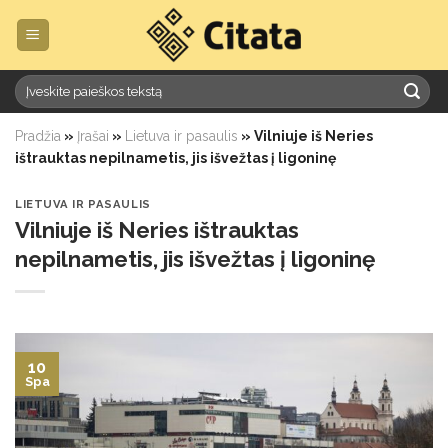
Skip
to
content
Pradžia
»
Įrašai
»
Lietuva ir pasaulis
»
Vilniuje iš Neries
ištrauktas nepilnametis, jis išvežtas į ligoninę
LIETUVA IR PASAULIS
Vilniuje iš Neries ištrauktas
nepilnametis, jis išvežtas į ligoninę
10
Spa