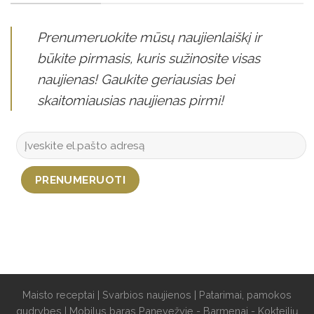
Prenumeruokite mūsų naujienlaiškį ir
būkite pirmasis, kuris sužinosite visas
naujienas! Gaukite geriausias bei
skaitomiausias naujienas pirmi!
Maisto receptai
|
Svarbios naujienos
|
Patarimai, pamokos
gudrybes
|
Mobilus baras Panevežyje - Barmenai - Kokteilių