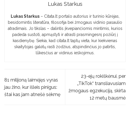
Lukas Starkus
Lukas Starkus
– Citata.lt portalo autorius ir turinio kūrėjas,
besidomintis literatūra, filosofija bei žmogaus vidinio pasaulio
atradimais. Jo tikslas – dalintis įkvepiančiomis mintimis, kurios
padeda sustoti, apmąstyti ir atrasti prasmingesnį požiūrį į
kasdienybę. Siekia, kad citata.lt taptų vieta, kur kiekvienas
skaitytojas galėtų rasti žodžius, atspindinčius jo patirtis,
lūkesčius ar vidinius ieškojimus.
23-ejų rokiškėnui, per
81 milijoną laimėjęs vyras
„TikTok“ transliavusiam
jau žino, kur išleis pinigus:
žmogaus egzekuciją, skirta
štai kas jam atnešė sėkmę
12 metų bausmė