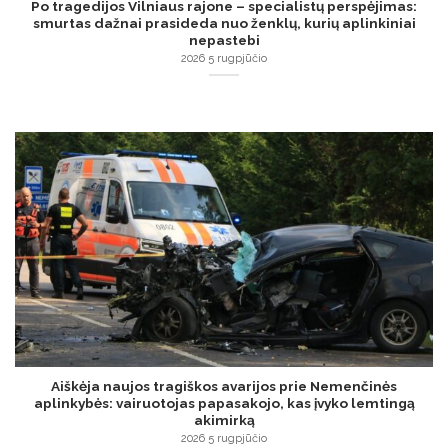
Po tragedijos Vilniaus rajone – specialistų perspėjimas:
smurtas dažnai prasideda nuo ženklų, kurių aplinkiniai
nepastebi
2026 5 rugpjūčio
Aiškėja naujos tragiškos avarijos prie Nemenčinės
aplinkybės: vairuotojas papasakojo, kas įvyko lemtingą
akimirką
2026 5 rugpjūčio