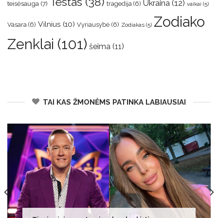
Testas
(38)
Ukraina
(12)
teisėsauga
(7)
tragedija
(6)
vaikai
(5)
Zodiako
Vilnius
(10)
Vasara
(6)
Vyriausybė
(6)
Zodiakas
(5)
Zenklai
(101)
šeima
(11)
TAI KAS ŽMONĖMS PATINKA LABIAUSIAI