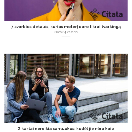
7 svarbios detalės, kurios moterį daro tikrai tvarkingą
2026 24 vasario
Z kartai nereikia santuokos: kodėl jie nėra kaip