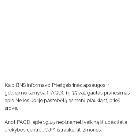
Kaip BNS informavo Priešgaisrinės apsaugos ir
gelbėjimo tarnyba (PAGD), 19.35 val. gautas pranešimas
apie Neries upėje pastebėtą asmenį, plaukiantį prieš
srovę.
Anot PAGD, apie 19.45 nepilnametį vaikiną iš upės šalia
prekybos centro „CUP“ ištraukė kiti žmonės.