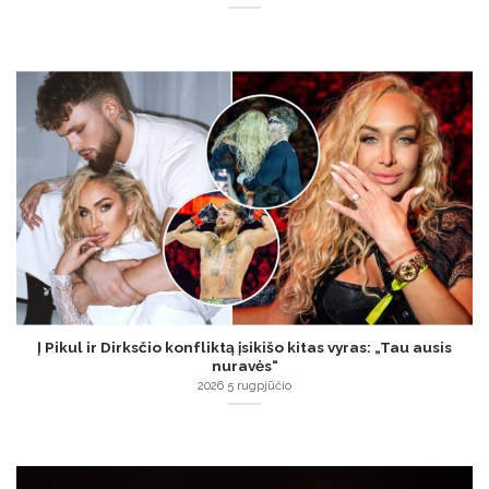
Į Pikul ir Dirksčio konfliktą įsikišo kitas vyras: „Tau ausis
nuravės“
2026 5 rugpjūčio