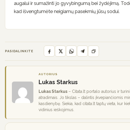
augalui ir sumažinti jo gyvybingumą bei žydėjimą. Todė
kad išvengtumėte neigiamų pasekmių jūsų sodui.
PASIDALINKITE
AUTORIUS
Lukas Starkus
Lukas Starkus
– Citata.lt portalo autorius ir turi
atradimais. Jo tikslas – dalintis įkvepiančiomis mi
kasdienybę. Siekia, kad citata.lt taptų vieta, kur ki
vidinius ieškojimus.