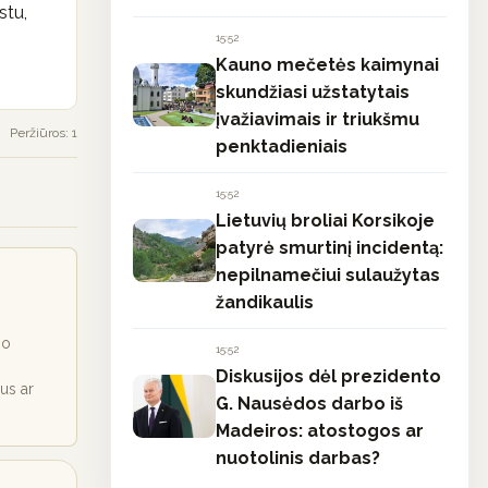
stu,
15:52
Kauno mečetės kaimynai
skundžiasi užstatytais
įvažiavimais ir triukšmu
Peržiūros: 1
penktadieniais
15:52
Lietuvių broliai Korsikoje
patyrė smurtinį incidentą:
nepilnamečiui sulaužytas
žandikaulis
io
15:52
Diskusijos dėl prezidento
ius ar
G. Nausėdos darbo iš
Madeiros: atostogos ar
nuotolinis darbas?