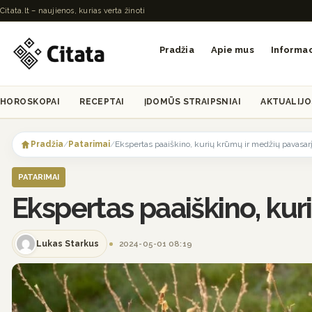
Citata.lt – naujienos, kurias verta žinoti
Pradžia
Apie mus
Informac
HOROSKOPAI
RECEPTAI
ĮDOMŪS STRAIPSNIAI
AKTUALIJO
Skip
to
Pradžia
/
Patarimai
/
Ekspertas paaiškino, kurių krūmų ir medžių pavasar
content
PATARIMAI
Ekspertas paaiškino, kur
Lukas Starkus
2024-05-01 08:19