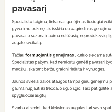
pavasarį
Specialisto teigimu, tinkamas genėjimas tiesiogiai vei
gyvenimo trukmę. Jis išskiria du pagrindinius genėjimo tip
pavasario sezoną ir apima nulūžusių, neproduktyvių, lig
augalo sveikatą.
Tačiau
formuojantis genėjimas
, kuriuo siekiama sut
Specialistas pažymi, kad nereikėtų genėti pavasarį žydi
medžių, įskaitant beržą, graikinį riešutą ir vynuoges.
Jaunos šviesiai žalios ataugos tampa geru genėjimui pal
galima nupjauti iki trečdalio ūglio ilgio. Taip pat galit
spygliuočiai augtų.
Svarbu atsiminti, kad kiekvienas augalas turi savo ypa