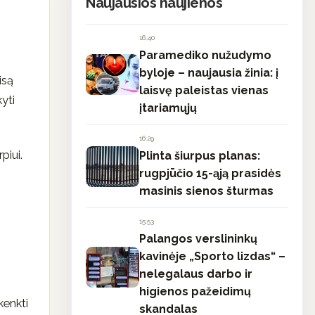
Naujausios naujienos
16:40
Paramediko nužudymo
byloje – naujausia žinia: į
isą
laisvę paleistas vienas
yti
įtariamųjų
16:29
piui.
Plinta šiurpus planas:
rugpjūčio 15-ąją prasidės
masinis sienos šturmas
15:53
Palangos verslininkų
kavinėje „Sporto lizdas“ –
nelegalaus darbo ir
higienos pažeidimų
kenkti
skandalas