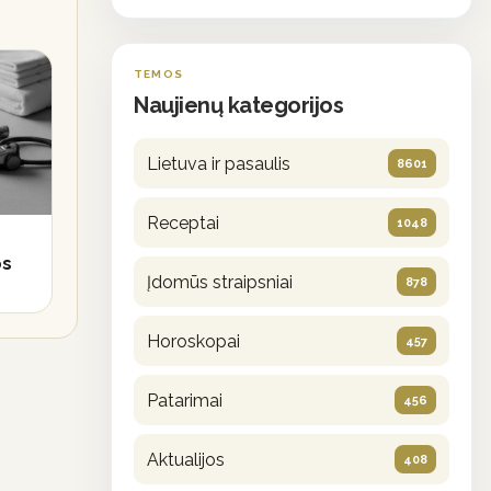
TEMOS
Naujienų kategorijos
Lietuva ir pasaulis
8601
Receptai
1048
os
Įdomūs straipsniai
878
Horoskopai
457
Patarimai
456
Aktualijos
408