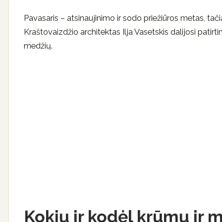
Pavasaris – atsinaujinimo ir sodo priežiūros metas, ta
Kraštovaizdžio architektas Ilja Vasetskis dalijosi patirt
medžių.
Kokių ir kodėl krūmų ir