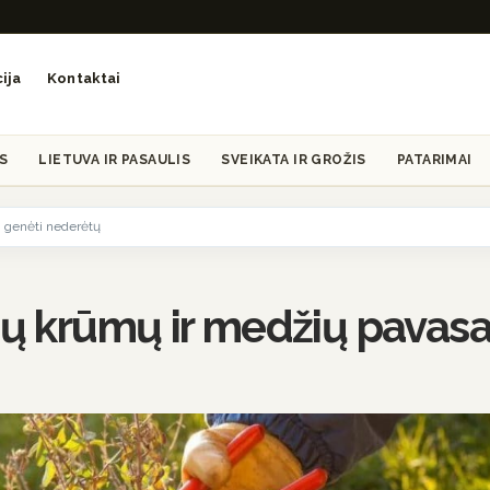
ija
Kontaktai
S
LIETUVA IR PASAULIS
SVEIKATA IR GROŽIS
PATARIMAI
į genėti nederėtų
ių krūmų ir medžių pavasa