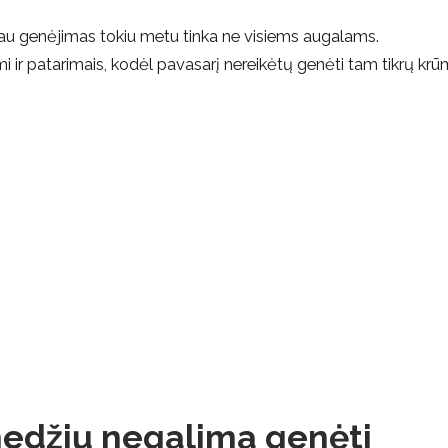
čiau genėjimas tokiu metu tinka ne visiems augalams.
imi ir patarimais, kodėl pavasarį nereikėtų genėti tam tikrų krū
 medžių negalima genėti