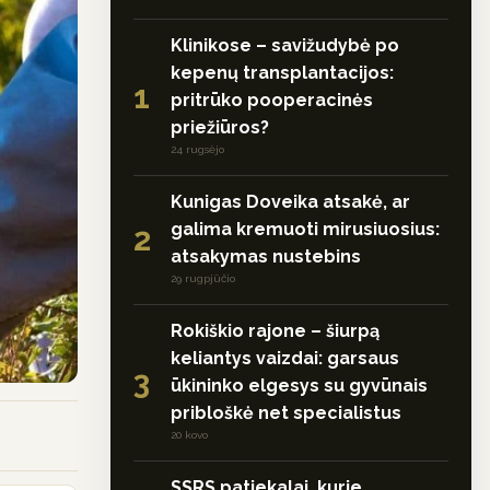
Klinikose – savižudybė po
kepenų transplantacijos:
1
pritrūko pooperacinės
priežiūros?
24 rugsėjo
Kunigas Doveika atsakė, ar
galima kremuoti mirusiuosius:
2
atsakymas nustebins
29 rugpjūčio
Rokiškio rajone – šiurpą
keliantys vaizdai: garsaus
3
ūkininko elgesys su gyvūnais
pribloškė net specialistus
20 kovo
SSRS patiekalai, kurie