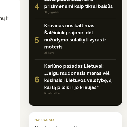
4
prisimenami kaip tikrai baisūs
18 gegužės
mų ir
Kruvinas nusikaltimas
Šalčininkų rajone: dėl
5
nužudymo sulaikyti vyras ir
moteris
28 kovo
Kariūno pažadas Lietuvai:
„Jeigu raudonasis maras vėl
6
kėsinsis į Lietuvos valstybę, šį
kartą pilsis ir jo kraujas“
6 balandžio
NAUJAUSIA