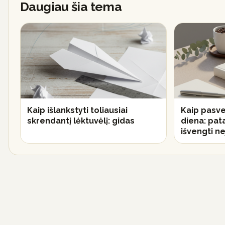
Daugiau šia tema
Kaip išlankstyti toliausiai
Kaip pasve
skrendantį lėktuvėlį: gidas
diena: pat
išvengti 