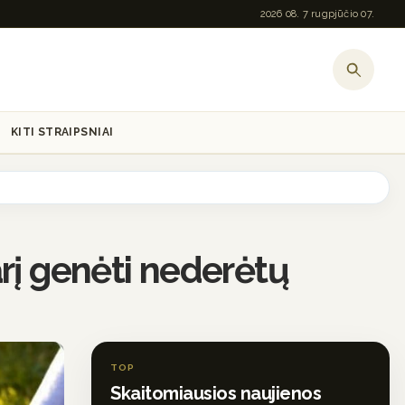
2026 08. 7 rugpjūčio 07.
KITI STRAIPSNIAI
rį genėti nederėtų
TOP
Skaitomiausios naujienos