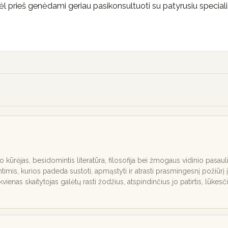
l prieš genėdami geriau pasikonsultuoti su patyrusiu speciali
nio kūrėjas, besidomintis literatūra, filosofija bei žmogaus vidinio pasaul
ntimis, kurios padeda sustoti, apmąstyti ir atrasti prasmingesnį požiūrį į
ekvienas skaitytojas galėtų rasti žodžius, atspindinčius jo patirtis, lūkesč