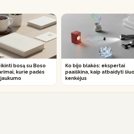
ikinti bosą su Boso
Ko bijo blakės: ekspertai
arimai, kurie padės
paaiškina, kaip atbaidyti šiu
nejaukumo
kenkėjus