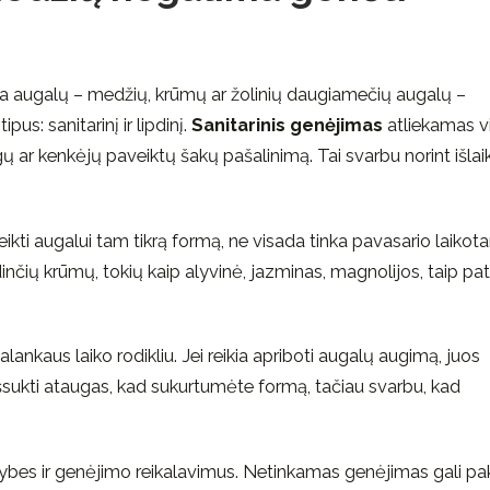
kia augalų – medžių, krūmų ar žolinių daugiamečių augalų –
us: sanitarinį ir lipdinį.
Sanitarinis genėjimas
atliekamas v
ų ar kenkėjų paveiktų šakų pašalinimą. Tai svarbu norint išlaik
eikti augalui tam tikrą formą, ne visada tinka pavasario laikotar
nčių krūmų, tokių kaip alyvinė, jazminas, magnolijos, taip pat
ankaus laiko rodikliu. Jei reikia apriboti augalų augimą, juos
e išsukti ataugas, kad sukurtumėte formą, tačiau svarbu, kad
tybes ir genėjimo reikalavimus. Netinkamas genėjimas gali pa