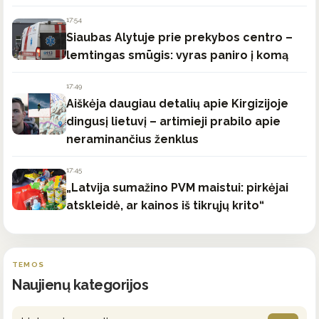
17:54
Siaubas Alytuje prie prekybos centro –
lemtingas smūgis: vyras paniro į komą
17:49
Aiškėja daugiau detalių apie Kirgizijoje
dingusį lietuvį – artimieji prabilo apie
neraminančius ženklus
17:45
„Latvija sumažino PVM maistui: pirkėjai
atskleidė, ar kainos iš tikrųjų krito“
TEMOS
Naujienų kategorijos