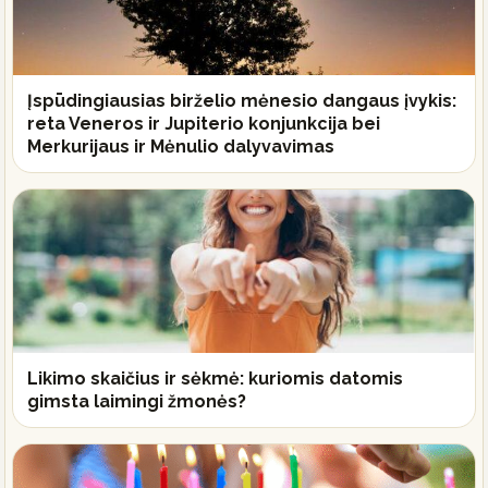
Įspūdingiausias birželio mėnesio dangaus įvykis:
reta Veneros ir Jupiterio konjunkcija bei
Merkurijaus ir Mėnulio dalyvavimas
Likimo skaičius ir sėkmė: kuriomis datomis
gimsta laimingi žmonės?