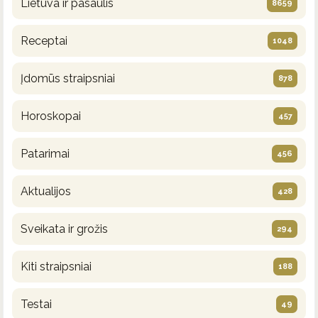
Lietuva ir pasaulis
8659
Receptai
1048
Įdomūs straipsniai
878
Horoskopai
457
Patarimai
456
Aktualijos
428
Sveikata ir grožis
294
Kiti straipsniai
188
Testai
49