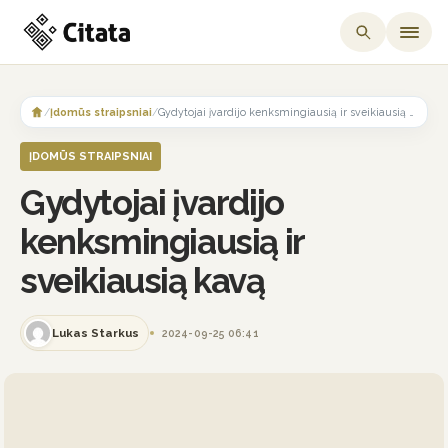
Skip
to
/
Įdomūs straipsniai
/
Gydytojai įvardijo kenksmingiausią ir sveikiausią kavą
content
ĮDOMŪS STRAIPSNIAI
Gydytojai įvardijo
kenksmingiausią ir
sveikiausią kavą
Lukas Starkus
2024-09-25 06:41