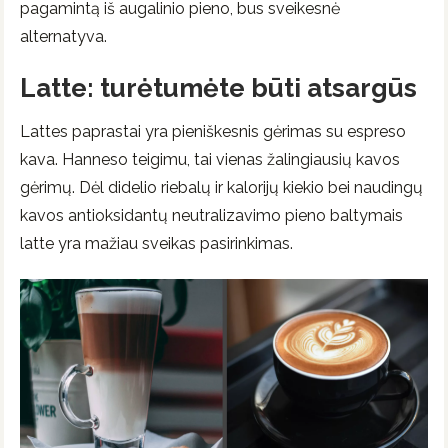
pagamintą iš augalinio pieno, bus sveikesnė
alternatyva.
Latte: turėtumėte būti atsargūs
Lattes paprastai yra pieniškesnis gėrimas su espreso
kava. Hanneso teigimu, tai vienas žalingiausių kavos
gėrimų. Dėl didelio riebalų ir kalorijų kiekio bei naudingų
kavos antioksidantų neutralizavimo pieno baltymais
latte yra mažiau sveikas pasirinkimas.