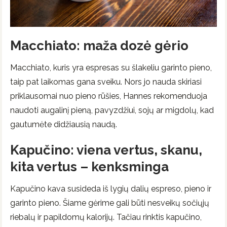
Macchiato: maža dozė gėrio
Macchiato, kuris yra espresas su šlakeliu garinto pieno,
taip pat laikomas gana sveiku. Nors jo nauda skiriasi
priklausomai nuo pieno rūšies, Hannes rekomenduoja
naudoti augalinį pieną, pavyzdžiui, sojų ar migdolų, kad
gautumėte didžiausią naudą.
Kapučino: viena vertus, skanu,
kita vertus – kenksminga
Kapučino kava susideda iš lygių dalių espreso, pieno ir
garinto pieno. Šiame gėrime gali būti nesveikų sočiųjų
riebalų ir papildomų kalorijų. Tačiau rinktis kapučino,