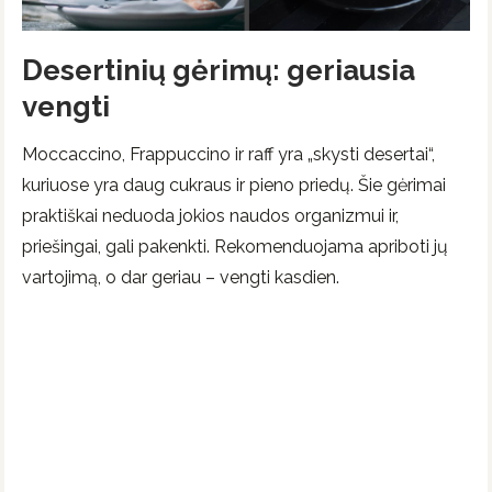
Desertinių gėrimų: geriausia
vengti
Moccaccino, Frappuccino ir raff yra „skysti desertai“,
kuriuose yra daug cukraus ir pieno priedų. Šie gėrimai
praktiškai neduoda jokios naudos organizmui ir,
priešingai, gali pakenkti. Rekomenduojama apriboti jų
vartojimą, o dar geriau – vengti kasdien.