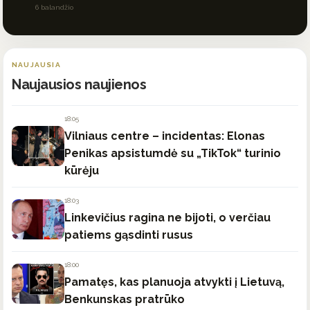
6 balandžio
NAUJAUSIA
Naujausios naujienos
18:05
Vilniaus centre – incidentas: Elonas
Penikas apsistumdė su „TikTok“ turinio
kūrėju
18:03
Linkevičius ragina ne bijoti, o verčiau
patiems gąsdinti rusus
18:00
Pamatęs, kas planuoja atvykti į Lietuvą,
Benkunskas pratrūko