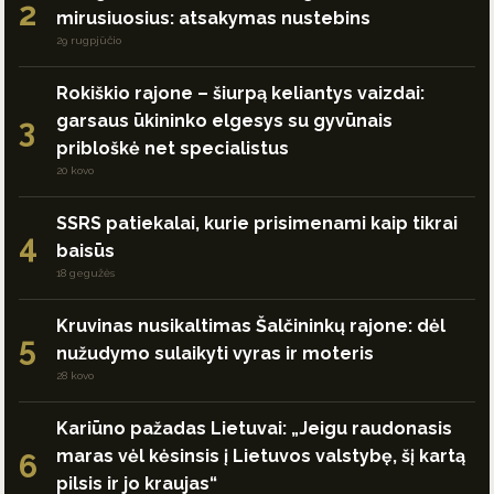
2
mirusiuosius: atsakymas nustebins
29 rugpjūčio
Rokiškio rajone – šiurpą keliantys vaizdai:
garsaus ūkininko elgesys su gyvūnais
3
pribloškė net specialistus
20 kovo
SSRS patiekalai, kurie prisimenami kaip tikrai
4
baisūs
18 gegužės
Kruvinas nusikaltimas Šalčininkų rajone: dėl
5
nužudymo sulaikyti vyras ir moteris
28 kovo
Kariūno pažadas Lietuvai: „Jeigu raudonasis
maras vėl kėsinsis į Lietuvos valstybę, šį kartą
6
pilsis ir jo kraujas“