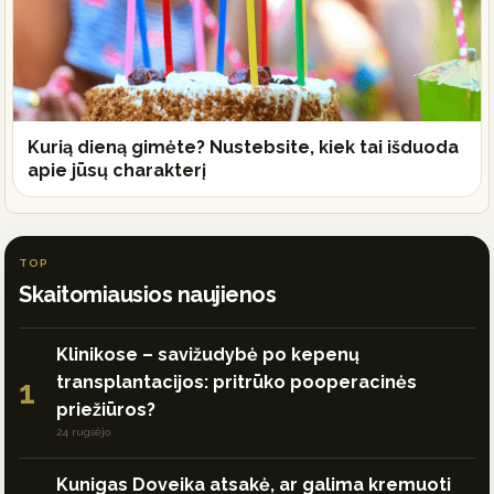
Kurią dieną gimėte? Nustebsite, kiek tai išduoda
apie jūsų charakterį
TOP
Skaitomiausios naujienos
Klinikose – savižudybė po kepenų
transplantacijos: pritrūko pooperacinės
1
priežiūros?
24 rugsėjo
Kunigas Doveika atsakė, ar galima kremuoti