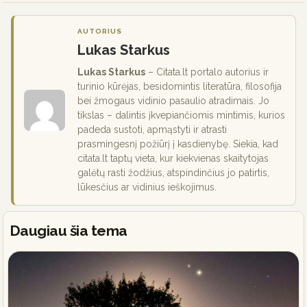
AUTORIUS
Lukas Starkus
Lukas Starkus
– Citata.lt portalo autorius ir
turinio kūrėjas, besidomintis literatūra, filosofija
bei žmogaus vidinio pasaulio atradimais. Jo
tikslas – dalintis įkvepiančiomis mintimis, kurios
padeda sustoti, apmąstyti ir atrasti
prasmingesnį požiūrį į kasdienybę. Siekia, kad
citata.lt taptų vieta, kur kiekvienas skaitytojas
galėtų rasti žodžius, atspindinčius jo patirtis,
lūkesčius ar vidinius ieškojimus.
Daugiau šia tema