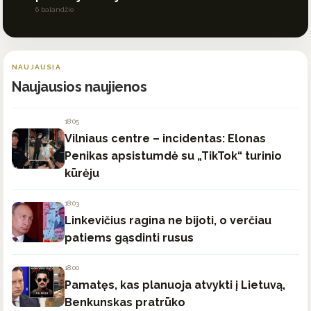
6 balandžio
NAUJAUSIA
Naujausios naujienos
18:05
Vilniaus centre – incidentas: Elonas
Penikas apsistumdė su „TikTok“ turinio
kūrėju
18:03
Linkevičius ragina ne bijoti, o verčiau
patiems gąsdinti rusus
18:00
Pamatęs, kas planuoja atvykti į Lietuvą,
Benkunskas pratrūko