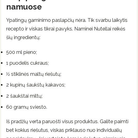
namuose
Ypatingų gaminimo paslapčių nėra. Tik svarbu laikytis
recepto ir viskas tikrai pavyks. Naminei Nutellai reikės
šių ingredientų:
500 ml pieno;
1 puodelis cukraus;
1⁄2 stiklinės maltų riešutų;
2 kupinų šaukštų kakavos;
2 šaukštai miltų;
60 gramų sviesto.
Iš pradžių verta paruošti visus produktus. Galite paimti
bet kokius riešutus, viskas priklauso nuo individualių