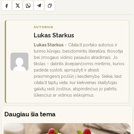
AUTORIUS
Lukas Starkus
Lukas Starkus
– Citata.lt portalo autorius ir
turinio kūrėjas, besidomintis literatūra, filosofija
bei žmogaus vidinio pasaulio atradimais. Jo
tikslas – dalintis įkvepiančiomis mintimis, kurios
padeda sustoti, apmąstyti ir atrasti
prasmingesnį požiūrį į kasdienybę. Siekia, kad
citata.lt taptų vieta, kur kiekvienas skaitytojas
galėtų rasti žodžius, atspindinčius jo patirtis,
lūkesčius ar vidinius ieškojimus.
Daugiau šia tema