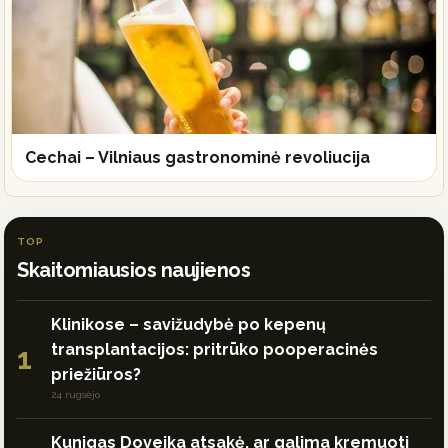
Cechai – Vilniaus gastronominė revoliucija
TOP
Skaitomiausios naujienos
Klinikose – savižudybė po kepenų
transplantacijos: pritrūko pooperacinės
1
priežiūros?
24 rugsėjo
Kunigas Doveika atsakė, ar galima kremuoti