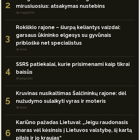
2
mirusiuosius: atsakymas nustebins
29 rugpjūčio
Rokiškio rajone – šiurpą keliantys vaizdai:
garsaus ūkininko elgesys su gyvūnais
3
pribloškė net specialistus
20 kovo
SSRS patiekalai, kurie prisimenami kaip tikrai
4
baisūs
18 gegužės
Kruvinas nusikaltimas Šalčininkų rajone: dėl
5
nužudymo sulaikyti vyras ir moteris
28 kovo
Kariūno pažadas Lietuvai: „Jeigu raudonasis
maras vėl kėsinsis į Lietuvos valstybę, šį kartą
6
pilsis ir jo kraujas“