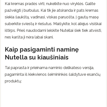
Kai kremas pradės virti, nukelkite nuo viryklės. Galite
pažvelgti į burbulus. Kai tik jie atsiranda ir pats kremas
siekia šaukštą, vadinasi, viskas paruošta. Į gautą masę
suberkite sviestą ir riešutus. Maišykite, kol aliejus visiškai
ištirps. Prieš naudodami leiskite Nutellai šiek tiek atvėsti,
nes karšta ji nėra labai skani.
Kaip pasigaminti naminę
Nutella su kiaušiniais
Tai paprasta ir prieinama naminio delikateso versija,
pagaminta iš kiekvienos šeimininkės šaldytuve esančių
produktų: