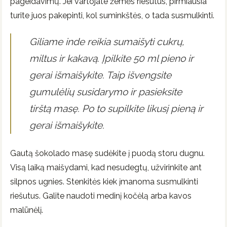
pageidavimų. Jei vartojate žemės riešutus, pirmiausia
turite juos pakepinti, kol suminkštės, o tada susmulkinti.
Giliame inde reikia sumaišyti cukrų,
miltus ir kakavą. Įpilkite 50 ml pieno ir
gerai išmaišykite. Taip išvengsite
gumulėlių susidarymo ir pasieksite
tirštą masę. Po to supilkite likusį pieną ir
gerai išmaišykite.
Gautą šokolado masę sudėkite į puodą storu dugnu.
Visą laiką maišydami, kad nesudegtų, užvirinkite ant
silpnos ugnies. Stenkitės kiek įmanoma susmulkinti
riešutus. Galite naudoti medinį kočėlą arba kavos
malūnėlį.