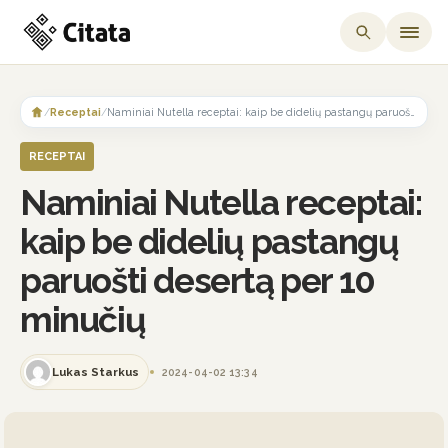
Skip
to
/
Receptai
/
Naminiai Nutella receptai: kaip be didelių pastangų paruošti desertą per 10 minučių
content
RECEPTAI
Naminiai Nutella receptai:
kaip be didelių pastangų
paruošti desertą per 10
minučių
Lukas Starkus
2024-04-02 13:34