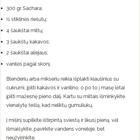
300 gr. Sachara;
1⁄2 stiklinės riešutų;
4 šaukštai miltų;
3 šaukštų kakavos;
2 šaukštai aliejaus;
vanilės pagal skonį.
Blenderiu arba mikseriu reikia išplakti kiaušinius su
cukrumi, įpilti kakavos ir vanilino, o po to į masę lėtai
įpilti mažesnę pieno dalį. Kartu su miltais išminkykite
vienalytę tešlą, kad neliktų gumuliukų.
Į mišinį supilkite ištirpintą sviestą ir likusį pieną, vėl
išmaišykite, pavirkite vandens vonelėje, bet
neužvirinkite.