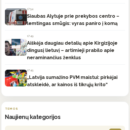
17:54
Siaubas Alytuje prie prekybos centro –
lemtingas smūgis: vyras paniro į komą
17:49
Aiškėja daugiau detalių apie Kirgizijoje
dingusį lietuvį – artimieji prabilo apie
neraminančius ženklus
17:45
„Latvija sumažino PVM maistui: pirkėjai
atskleidė, ar kainos iš tikrųjų krito“
TEMOS
Naujienų kategorijos