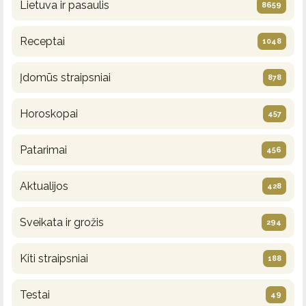
Lietuva ir pasaulis
8659
Receptai
1048
Įdomūs straipsniai
878
Horoskopai
457
Patarimai
456
Aktualijos
428
Sveikata ir grožis
294
Kiti straipsniai
188
Testai
49