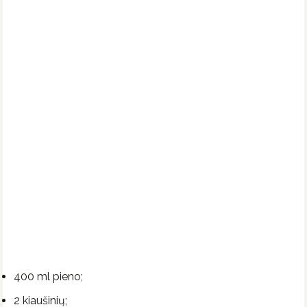
400 ml pieno;
2 kiaušinių;