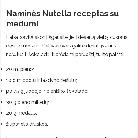
Naminės Nutella receptas su
medumi
Labai savitą skonį išgausite, jei į desertą vietoj cukraus
dėsite medaus. Dėl įvairovės galite derinti įvairius
riešutus ir šokoladą. Norėdami paruošti, turite paimti:
20 ml pieno;
10 g migdolų ir lazdyno riešutų;
po 75 g juodojo ir pieniško šokolado;
30 g pieno miltelių;
20 g medaus;
žiupsnelis druskos.