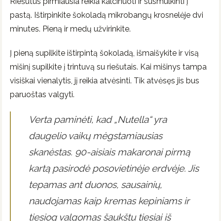
Riešutus pirmiausia reikia kalcinuoti ir susmulkinti į
pastą. Ištirpinkite šokoladą mikrobangų krosnelėje dvi
minutes. Pieną ir medų užvirinkite.
Į pieną supilkite ištirpintą šokoladą, išmaišykite ir visą
mišinį supilkite į trintuvą su riešutais. Kai mišinys tampa
visiškai vienalytis, jį reikia atvėsinti. Tik atvėsęs jis bus
paruoštas valgyti.
Verta paminėti, kad „Nutella“ yra
daugelio vaikų mėgstamiausias
skanėstas. 90-aisiais makaronai pirmą
kartą pasirodė posovietinėje erdvėje. Jis
tepamas ant duonos, sausainių,
naudojamas kaip kremas kepiniams ir
tiesiog valgomas šaukštu tiesiai iš