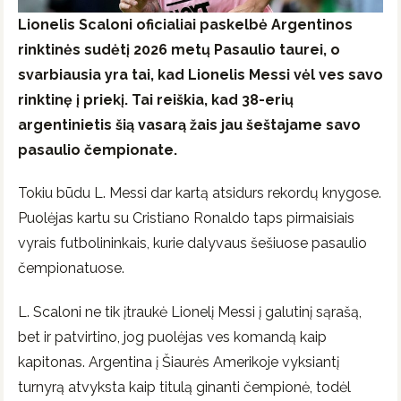
Lionelis Scaloni
oficialiai paskelbė Argentinos
rinktinės sudėtį 2026 metų Pasaulio taurei, o
svarbiausia yra tai, kad
Lionelis Messi
vėl ves savo
rinktinę į priekį. Tai reiškia, kad 38-erių
argentinietis šią vasarą žais jau šeštajame savo
pasaulio čempionate.
Tokiu būdu L. Messi dar kartą atsidurs rekordų knygose.
Puolėjas kartu su Cristiano Ronaldo taps pirmaisiais
vyrais futbolininkais, kurie dalyvaus šešiuose pasaulio
čempionatuose.
L. Scaloni ne tik įtraukė Lionelį Messi į galutinį sąrašą,
bet ir patvirtino, jog puolėjas ves komandą kaip
kapitonas. Argentina į Šiaurės Amerikoje vyksiantį
turnyrą atvyksta kaip titulą ginanti čempionė, todėl