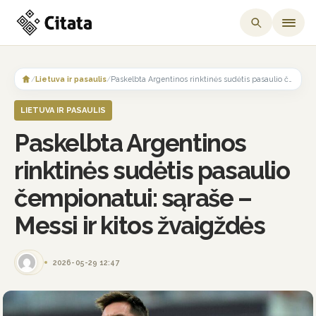
Skip
to
/
Lietuva ir pasaulis
/
Paskelbta Argentinos rinktinės sudėtis pasaulio čempionatui: sąraše – Messi ir kitos žvaigždės
content
LIETUVA IR PASAULIS
Paskelbta Argentinos
rinktinės sudėtis pasaulio
čempionatui: sąraše –
Messi ir kitos žvaigždės
2026-05-29 12:47