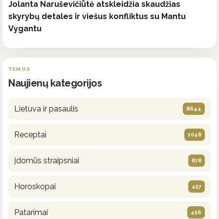
Jolanta Naruševičiūtė atskleidžia skaudžias
skyrybų detales ir viešus konfliktus su Mantu
Vygantu
TEMOS
Naujienų kategorijos
Lietuva ir pasaulis
8644
Receptai
1048
Įdomūs straipsniai
878
Horoskopai
457
Patarimai
456