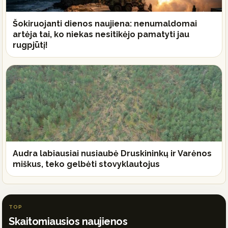
Šokiruojanti dienos naujiena: nenumaldomai
artėja tai, ko niekas nesitikėjo pamatyti jau
rugpjūtį!
Audra labiausiai nusiaubė Druskininkų ir Varėnos
miškus, teko gelbėti stovyklautojus
TOP
Skaitomiausios naujienos