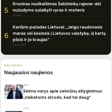
Kruvinas nusikaltimas Šalčininkų rajone: dėl
5
nužudymo sulaikyti vyras ir moteris
28 kovo
Kariūno pažadas Lietuvai: „Jeigu raudonasis
maras vėl kėsinsis į Lietuvos valstybę, šį kartą
6
pilsis ir jo kraujas“
6 balandžio
NAUJAUSIA
Naujausios naujienos
18:30
Seimo narys apie seimūnų atlyginimus:
„Valkatoms atrodo, kad tai daug“
17:24