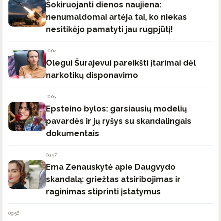
Šokiruojanti dienos naujiena:
nenumaldomai artėja tai, ko niekas
nesitikėjo pamatyti jau rugpjūtį!
10:04
Olegui Šurajevui pareikšti įtarimai dėl
narkotikų disponavimo
10:03
Epsteino bylos: garsiausių modelių
pavardės ir jų ryšys su skandalingais
dokumentais
09:57
Ema Zenauskytė apie Daugvydo
skandalą: griežtas atsiribojimas ir
raginimas stiprinti įstatymus
09:56