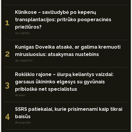
Klinikose – savižudybė po kepenų
transplantacijos: pritrūko pooperacinės
1
priežiūros?
24 rugsėjo
Kunigas Doveika atsakė, ar galima kremuoti
2
mirusiuosius: atsakymas nustebins
29 rugpjūčio
Rokiškio rajone – šiurpą keliantys vaizdai:
garsaus ūkininko elgesys su gyvūnais
3
pribloškė net specialistus
20 kovo
SSRS patiekalai, kurie prisimenami kaip tikrai
4
baisūs
18 gegužės